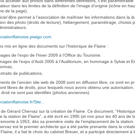
ut accéder aux photos dans différentes définitions, c’est paramétrable
lisateur dans les limites de la définition de l’image d’origine (icône en hau
e de la page).
iciel libre
permet à l’association de maîtriser les informations dans la d
sion des photo (droits de lecture), hébergement, paramétrage, choisis p
dministrateurs.
ociationflainoise.piwigo.com
.
s mis en ligne des documents sur l’historique de Flaine :
mages de l’expo de l’hiver 2009 à l’Office du Tourisme.
mages de l’expo d’Août 2005 à l’Auditorium, en hommage à Sylvie et Er
sonnas,
xtraits de publications,
nts de l’ancien site web de 2008 sont en diffusion libre, ce sont en pr
ont libres de droits, pour lesquels nous avons obtenu une autorisation,
 droit ne sont pas identifiés (photos anciennes).
ciationflainoise.fr/Site...
de Gérard Chervaz sur la création de Flaine. Ce document, “Historiqu
de la station de Flaine”, a été écrit en 1995 (et non pour les 40 ans de la
remonte à 1953, dès sa première visite de l’emplacement de la station.
rvaz est le premier architecte qui a été partie prenante dans la créati
 Flaine, il a fait le choix du cabinet Breuer, et a participé directement à 