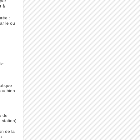
 par
t à
urée :
ar le ou
ic
atique
 ou bien
e de
 station).
on de la
la