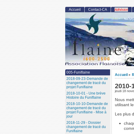
Accueil
Contact-CA
Adhésion
005-Funiflaine
Accueil
R
>
2018-09-23-Demande de
changement de tracé du
2010-1
projet Funiflaine
jeudi 18 nov
2018-10-01 - Une brève
Histoire du Funiflaine
Nous metto
2018-10-10-Demande de
utilisant l
changement de tracé du
projet Funiflaine - Mise à
Les plus d
jour
2018-11-29 - Dossier
chaqu
changement de tracé du
comm
Funiflaine