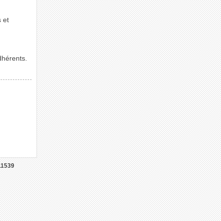
 et
dhérents.
11539