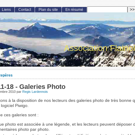
Liens
Contact
Plan du site
En résumé
Association Flaino
epères
1-18 - Galeries Photo
embre 2010
par
Regis Lardennois
ns à la disposition de nos lecteurs des galeries photo de très bonne qu
e logiciel Piwigo.
e ces galeries sont :
e photo est associée à une légende, et les lecteurs peuvent déposer 
entaires photo par photo.