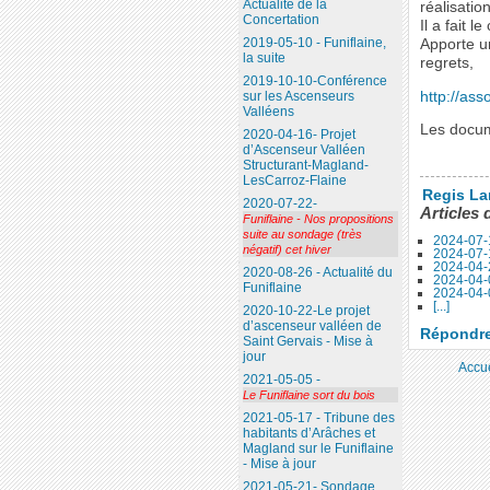
Actualité de la
réalisati
Concertation
Il a fait 
2019-05-10 - Funiflaine,
Apporte un
la suite
regrets,
2019-10-10-Conférence
http://asso
sur les Ascenseurs
Valléens
Les docum
2020-04-16- Projet
d’Ascenseur Valléen
Structurant-Magland-
LesCarroz-Flaine
Regis La
2020-07-22-
Articles 
Funiflaine - Nos propositions
suite au sondage (très
2024-07-
négatif) cet hiver
2024-07-
2024-04-
2020-08-26 - Actualité du
2024-04-0
Funiflaine
2024-04-0
[...]
2020-10-22-Le projet
d’ascenseur valléen de
Répondre 
Saint Gervais - Mise à
jour
Accue
2021-05-05 -
Le Funiflaine sort du bois
2021-05-17 - Tribune des
habitants d’Arâches et
Magland sur le Funiflaine
- Mise à jour
2021-05-21- Sondage