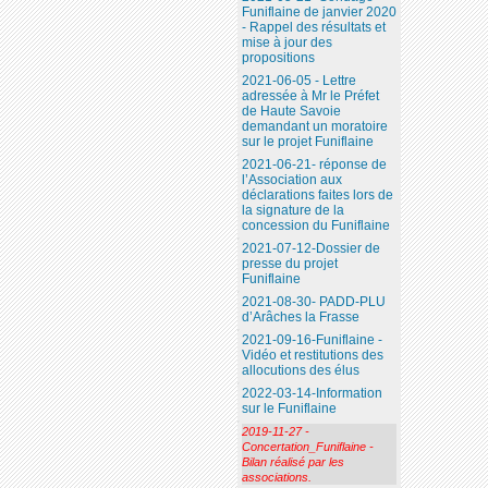
Funiflaine de janvier 2020
- Rappel des résultats et
mise à jour des
propositions
2021-06-05 - Lettre
adressée à Mr le Préfet
de Haute Savoie
demandant un moratoire
sur le projet Funiflaine
2021-06-21- réponse de
l’Association aux
déclarations faites lors de
la signature de la
concession du Funiflaine
2021-07-12-Dossier de
presse du projet
Funiflaine
2021-08-30- PADD-PLU
d’Arâches la Frasse
2021-09-16-Funiflaine -
Vidéo et restitutions des
allocutions des élus
2022-03-14-Information
sur le Funiflaine
2019-11-27 -
Concertation_Funiflaine -
Bilan réalisé par les
associations.