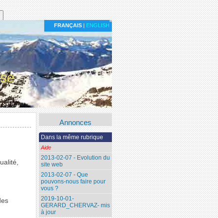
FRANÇAIS
|
ENGLISH
ise
Annonces
Dans la même rubrique
Aide
2013-02-07 - Evolution du
alité,
site web
2013-02-07 - Que
pouvons-nous faire pour
vous ?
2019-10-01-
des
GERARD_CHERVAZ- mis
à jour