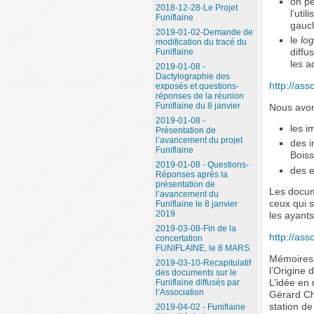
on pe
2018-12-28-Le Projet
l’uti
Funiflaine
gauch
2019-01-02-Demande de
le
log
modification du tracé du
diffu
Funiflaine
les a
2019-01-08 -
Dactylographie des
http://ass
exposés et questions-
réponses de la réunion
Funiflaine du 8 janvier
Nous avon
2019-01-08 -
les i
Présentation de
l’avancement du projet
des i
Funiflaine
Bois
2019-01-08 - Questions-
des e
Réponses après la
présentation de
Les docume
l’avancement du
ceux qui s
Funiflaine le 8 janvier
2019
les ayants
2019-03-08-Fin de la
http://asso
concertation
FUNIFLAINE, le 8 MARS.
Mémoires 
2019-03-10-Recapitulatif
l’Origine 
des documents sur le
L’idée en 
Funiflaine diffusés par
l’Association
Gérard Che
station de
2019-04-02 - Funiflaine