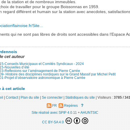
on de la station et de nombreux immeubles.
le choix de travailler pour le groupe Boissonnas en 1959.
 regard différent et humain sur la station avec anecdotes, satisfactions
ciationflainoise.fr/Site...
ents qui ne sont pas libres de droits sont accessibles dans l’Espace A
rdennois
de cet auteur
15-Conseils Municipaux et Comités Syndicaux - 2024
15-Nouvelles d’été
23-Reflexions sur l’aménagement de Pierre Carrée
9- Histoire des disciplines nordiques sur le Grand Massif par Michel Petit
1-Projet d’observatoire astronomique à Pierre Carrée
à cet article
il
|
Contact
|
Plan du site
|
Se connecter
|
Statistiques du site
|
Visiteurs :
3785 /
34
?
FR
Repères
Site réalisé avec SPIP 4.0.11
+
AHUNTSIC
CC BY-SA 4.0