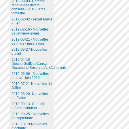
2018-09-03- Compte-
rendus des divers
conseils - 2018-3eme
trimestre
2019-02-02 - Projet Aravis
- Fier
2019-02-16 - Nouvelles
de janvier-Février
2019-03-21 - Nouvelles
de mars - mise à jour
2019-03-27-Nouvelles
d’avril
2019-04-18-
DossierGolfDesCarroz-
DocumentsReservesAuxAdherents
2019-06-06 - Nouvelles
de mai - juin 2019
2019-07-21-Nouvelles de
Juillet
2019-08-29- Nouvelles
de Flaine
2019-09-13- Conseil
d’Administration
2019-09-25 - Nouvelles
de septembre
2019-10-19-Nouvelles
d’octobre