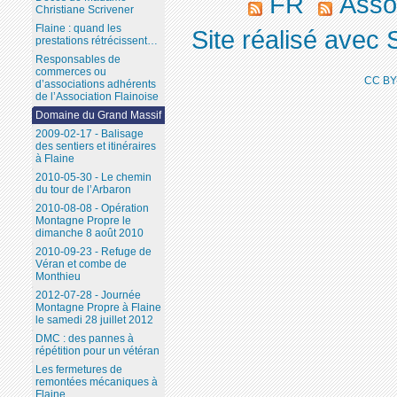
FR
Assoc
Christiane Scrivener
Flaine : quand les
Site réalisé avec 
prestations rétrécissent…
Responsables de
commerces ou
CC BY
d’associations adhérents
de l’Association Flainoise
Domaine du Grand Massif
2009-02-17 - Balisage
des sentiers et itinéraires
à Flaine
2010-05-30 - Le chemin
du tour de l’Arbaron
2010-08-08 - Opération
Montagne Propre le
dimanche 8 août 2010
2010-09-23 - Refuge de
Véran et combe de
Monthieu
2012-07-28 - Journée
Montagne Propre à Flaine
le samedi 28 juillet 2012
DMC : des pannes à
répétition pour un vétéran
Les fermetures de
remontées mécaniques à
Flaine...