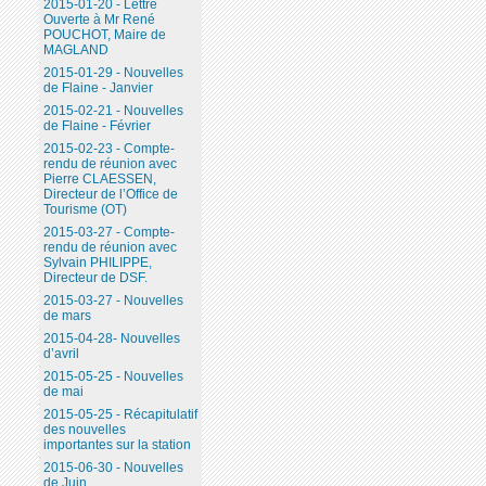
2015-01-20 - Lettre
Ouverte à Mr René
POUCHOT, Maire de
MAGLAND
2015-01-29 - Nouvelles
de Flaine - Janvier
2015-02-21 - Nouvelles
de Flaine - Février
2015-02-23 - Compte-
rendu de réunion avec
Pierre CLAESSEN,
Directeur de l’Office de
Tourisme (OT)
2015-03-27 - Compte-
rendu de réunion avec
Sylvain PHILIPPE,
Directeur de DSF.
2015-03-27 - Nouvelles
de mars
2015-04-28- Nouvelles
d’avril
2015-05-25 - Nouvelles
de mai
2015-05-25 - Récapitulatif
des nouvelles
importantes sur la station
2015-06-30 - Nouvelles
de Juin