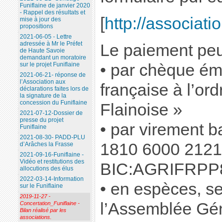
Funiflaine de janvier 2020
- Rappel des résultats et
[
http://associati
mise à jour des
propositions
2021-06-05 - Lettre
adressée à Mr le Préfet
Le paiement peut
de Haute Savoie
demandant un moratoire
• par chèque ém
sur le projet Funiflaine
2021-06-21- réponse de
l’Association aux
française à l’or
déclarations faites lors de
la signature de la
concession du Funiflaine
Flainoise »
2021-07-12-Dossier de
presse du projet
• par virement b
Funiflaine
2021-08-30- PADD-PLU
1810 6000 2121
d’Arâches la Frasse
2021-09-16-Funiflaine -
Vidéo et restitutions des
BIC:AGRIFRPP
allocutions des élus
2022-03-14-Information
• en espèces, s
sur le Funiflaine
2019-11-27 -
l’Assemblée Gén
Concertation_Funiflaine -
Bilan réalisé par les
associations.