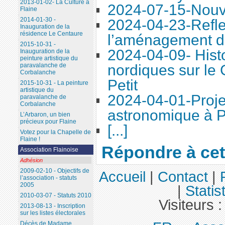
2013-01-02- La Culture à
2024-07-15-Nouve
Flaine
2014-01-30 -
2024-04-23-Refle
Inauguration de la
résidence Le Centaure
l’aménagement d
2015-10-31 -
2024-04-09- Histo
Inauguration de la
peinture artistique du
nordiques sur le
paravalanche de
Corbalanche
Petit
2015-10-31 - La peinture
artistique du
2024-04-01-Proje
paravalanche de
Corbalanche
astronomique à P
L’Arbaron, un bien
précieux pour Flaine
[...]
Votez pour la Chapelle de
Flaine !
Répondre à cet 
Association Flainoise
Adhésion
2009-02-10 - Objectifs de
Accueil
|
Contact
|
l’association - statuts
2005
|
Statis
2010-03-07 - Statuts 2010
Visiteurs 
2013-08-13 - Inscription
sur les listes électorales
Décès de Madame