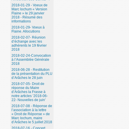
2018-01-29 - Voeux de
Marc Iochum « Version
Flaine » le 29 janvier
2018 - Résumé des
informations
2018-01-29- Voeux à
Flaine. Allocutions
2018-02-07- Réunion
d’échange avec les
adhérents le 19 février
2018
2018-02-24-Convocation
à l’Assemblée Générale
2018
2018-06-28 - Restitution
de la présentation du PLU
d’Arâches le 28 juin
2018-07-05- Droit de
réponse du Maire
d’Arâches la Frasse à
notre articles ’2018-06-
22- Nouvelles de juin’
2018-07-08 - Réponse de
l’association à la lettre
« Droit de Réponse » de
Marc Iochum, maire
d’Arâches le 5 juillet 2018
2018-07-16 - Concert