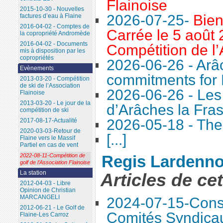
Flainoise
2015-10-30 - Nouvelles
2026-07-25-
Bien
factures d’eau à Flaine
2016-04-02 - Comptes de
Carrée le 5 août 
la copropriété Andromède
2016-04-02 - Documents
Compétition de l’
mis à disposition par les
copropriétés
2026-06-26 - Arâc
Evènements
commitments for 
2013-03-20 - Compétition
de ski de l’Association
2026-06-26 - Le
Flainoise
2013-03-20 - Le jour de la
d’Arâches la Fra
compétition de ski
2026-05-18 - The 
2017-08-17-Actualité
2020-03-03-Retour de
[...]
Flaine vers le Massif
Partiel en cas de vent
2022-08-11-Compétition de
Regis Lardenno
golf de l’Association Flainoise
La station
Articles de ce
2012-04-03 - Libre
Opinion de Christian
MARCANGELI
2024-07-15-Conse
2012-06-21 - Le Golf de
Comités Syndica
Flaine-Les Carroz