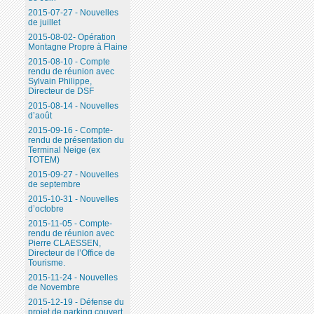
2015-07-27 - Nouvelles
de juillet
2015-08-02- Opération
Montagne Propre à Flaine
2015-08-10 - Compte
rendu de réunion avec
Sylvain Philippe,
Directeur de DSF
2015-08-14 - Nouvelles
d’août
2015-09-16 - Compte-
rendu de présentation du
Terminal Neige (ex
TOTEM)
2015-09-27 - Nouvelles
de septembre
2015-10-31 - Nouvelles
d’octobre
2015-11-05 - Compte-
rendu de réunion avec
Pierre CLAESSEN,
Directeur de l’Office de
Tourisme.
2015-11-24 - Nouvelles
de Novembre
2015-12-19 - Défense du
projet de parking couvert