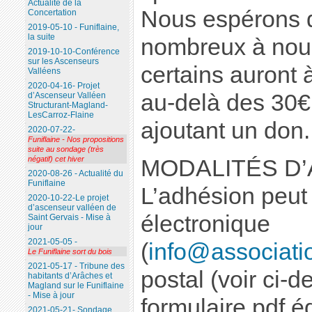
Actualité de la
Nous espérons 
Concertation
2019-05-10 - Funiflaine,
la suite
nombreux à nous
2019-10-10-Conférence
sur les Ascenseurs
certains auront 
Valléens
2020-04-16- Projet
au-delà des 30€ 
d’Ascenseur Valléen
Structurant-Magland-
LesCarroz-Flaine
ajoutant un don.
2020-07-22-
Funiflaine - Nos propositions
suite au sondage (très
négatif) cet hiver
MODALITÉS D
2020-08-26 - Actualité du
Funiflaine
L’adhésion peut s
2020-10-22-Le projet
d’ascenseur valléen de
électronique
Saint Gervais - Mise à
jour
2021-05-05 -
(
info@associatio
Le Funiflaine sort du bois
2021-05-17 - Tribune des
postal (voir ci-d
habitants d’Arâches et
Magland sur le Funiflaine
- Mise à jour
formulaire pdf éd
2021-05-21- Sondage