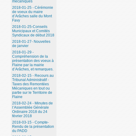
mécaniques
2018-01-25 - Cérémonie
de voeux du maire
d’Arâches salle du Mont
Favy
2018-01-25-Conseils
Municipaux et Comités
Syndicaux de début 2018
2018-01-27- Nouvelles
de janvier
2018-01-29 -
Compréhension de la
présentation des voeux à
Flaine par la mairie
d’Arâches, et remarques.
2018-02-15 - Recours au
Tribunal Administratif -
Taxes des Remontées
Mécaniques en tout ou
partie sur le Territoire de
Flaine
2018-02-24 - Minutes de
l’Assemblée Générale
Ordinaire 2018 du 24
février 2018
2018-03-15 - Compte-
Rendu de la présentation
du PADD