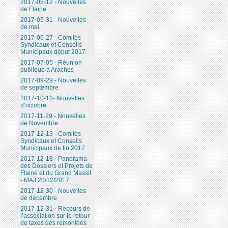
2017-05-12 - Nouvelles
de Flaine
2017-05-31 - Nouvelles
de mai
2017-06-27 - Comités
Syndicaux et Conseils
Municipaux début 2017
2017-07-05 - Réunion
publique à Araches
2017-09-29 - Nouvelles
de septembre
2017-10-13- Nouvelles
d’octobre.
2017-11-29 - Nouvelles
de Novembre
2017-12-13 - Comités
Syndicaux et Conseils
Municipaux de fin 2017
2017-12-18 - Panorama
des Dossiers et Projets de
Flaine et du Grand Massif
- MAJ 20/12/2017
2017-12-30 - Nouvelles
de décembre
2017-12-31 - Recours de
l’association sur le retour
de taxes des remontées