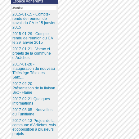
Espace Adhérents
Medias
2015-01-15 - Compte-
rendu de réunion de
travail du CA le 15 janvier
2015
2015-01-29 - Compte-
rendu de réunion du CA
le 29 janvier 2015
2017-01-21 - Voeux et
projets de la commune
d’Arâches
2017-01-28 -
Inauguration du nouveau
Télésiège Tête des
Saix,...
2017-02-20 -
Présentation de la liaison
Sixt - Flaine
2017-02-21-Quelques
informations
2017-03-05 - Nouvelles
du Funiflaine
2017-04-13-Projets de la
commune d’Arâches. Avis
et opposition à plusieurs
projets