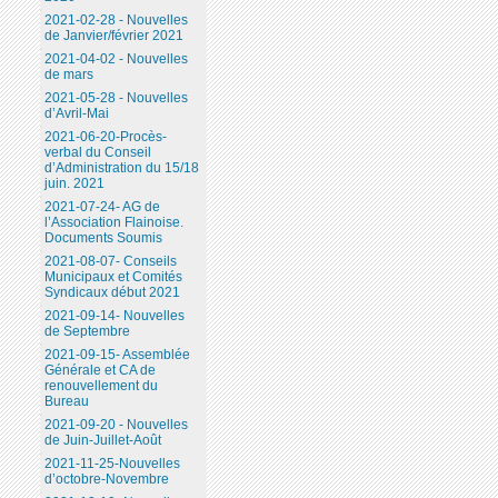
2021-02-28 - Nouvelles
de Janvier/février 2021
2021-04-02 - Nouvelles
de mars
2021-05-28 - Nouvelles
d’Avril-Mai
2021-06-20-Procès-
verbal du Conseil
d’Administration du 15/18
juin. 2021
2021-07-24- AG de
l’Association Flainoise.
Documents Soumis
2021-08-07- Conseils
Municipaux et Comités
Syndicaux début 2021
2021-09-14- Nouvelles
de Septembre
2021-09-15- Assemblée
Générale et CA de
renouvellement du
Bureau
2021-09-20 - Nouvelles
de Juin-Juillet-Août
2021-11-25-Nouvelles
d’octobre-Novembre