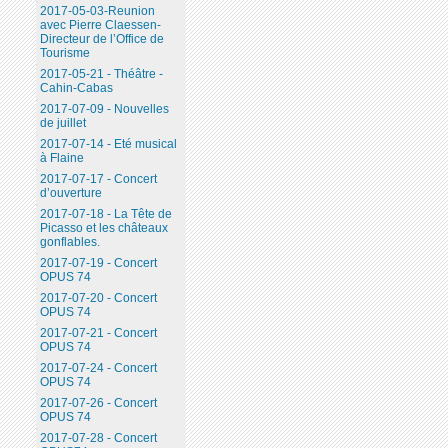
2017-05-03-Reunion
avec Pierre Claessen-
Directeur de l’Office de
Tourisme
2017-05-21 - Théâtre -
Cahin-Cabas
2017-07-09 - Nouvelles
de juillet
2017-07-14 - Eté musical
à Flaine
2017-07-17 - Concert
d’ouverture
2017-07-18 - La Tête de
Picasso et les châteaux
gonflables.
2017-07-19 - Concert
OPUS 74
2017-07-20 - Concert
OPUS 74
2017-07-21 - Concert
OPUS 74
2017-07-24 - Concert
OPUS 74
2017-07-26 - Concert
OPUS 74
2017-07-28 - Concert