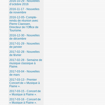
2016-10-29 - Nouvelles
d’octobre 2016
2016-11-17 - Nouvelles
de novembre
2016-12-05- Compte-
rendu de réunion avec
Pierre Claessen,
Directeur de l’Office de
Tourisme.
2016-12-30 - Nouvelles
de décembre
2017-01-29 - Nouvelles
de janvier
2017-02-28 - Nouvelles
de février
2017-02-28 - Semaine de
musique classique à
Flaine.
2017-03-04 - Nouvelles
de mars
2017-03-13 - Premier
Concert de « Musique à
Flaine ».
2017-03-15 - Concert de
« Musique à Flaine ».
2017-03-16 - Concert de
« Musique à Flaine ».