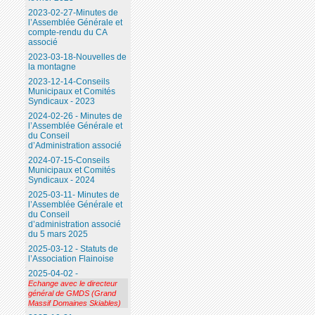
2023-02-27-Minutes de
l’Assemblée Générale et
compte-rendu du CA
associé
2023-03-18-Nouvelles de
la montagne
2023-12-14-Conseils
Municipaux et Comités
Syndicaux - 2023
2024-02-26 - Minutes de
l’Assemblée Générale et
du Conseil
d’Administration associé
2024-07-15-Conseils
Municipaux et Comités
Syndicaux - 2024
2025-03-11- Minutes de
l’Assemblée Générale et
du Conseil
d’administration associé
du 5 mars 2025
2025-03-12 - Statuts de
l’Association Flainoise
2025-04-02 -
Echange avec le directeur
général de GMDS (Grand
Massif Domaines Skiables)