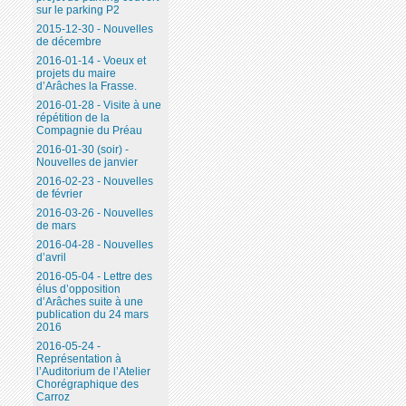
sur le parking P2
2015-12-30 - Nouvelles
de décembre
2016-01-14 - Voeux et
projets du maire
d’Arâches la Frasse.
2016-01-28 - Visite à une
répétition de la
Compagnie du Préau
2016-01-30 (soir) -
Nouvelles de janvier
2016-02-23 - Nouvelles
de février
2016-03-26 - Nouvelles
de mars
2016-04-28 - Nouvelles
d’avril
2016-05-04 - Lettre des
élus d’opposition
d’Arâches suite à une
publication du 24 mars
2016
2016-05-24 -
Représentation à
l’Auditorium de l’Atelier
Chorégraphique des
Carroz