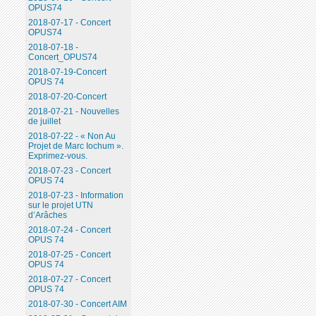
OPUS74
2018-07-17 - Concert
OPUS74
2018-07-18 -
Concert_OPUS74
2018-07-19-Concert
OPUS 74
2018-07-20-Concert
2018-07-21 - Nouvelles
de juillet
2018-07-22 - « Non Au
Projet de Marc Iochum ».
Exprimez-vous.
2018-07-23 - Concert
OPUS 74
2018-07-23 - Information
sur le projet UTN
d’Arâches
2018-07-24 - Concert
OPUS 74
2018-07-25 - Concert
OPUS 74
2018-07-27 - Concert
OPUS 74
2018-07-30 - Concert AIM