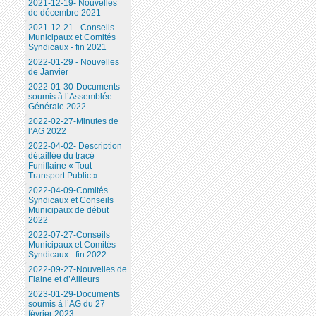
2021-12-19- Nouvelles
de décembre 2021
2021-12-21 - Conseils
Municipaux et Comités
Syndicaux - fin 2021
2022-01-29 - Nouvelles
de Janvier
2022-01-30-Documents
soumis à l’Assemblée
Générale 2022
2022-02-27-Minutes de
l’AG 2022
2022-04-02- Description
détaillée du tracé
Funiflaine « Tout
Transport Public »
2022-04-09-Comités
Syndicaux et Conseils
Municipaux de début
2022
2022-07-27-Conseils
Municipaux et Comités
Syndicaux - fin 2022
2022-09-27-Nouvelles de
Flaine et d’Ailleurs
2023-01-29-Documents
soumis à l’AG du 27
février 2023