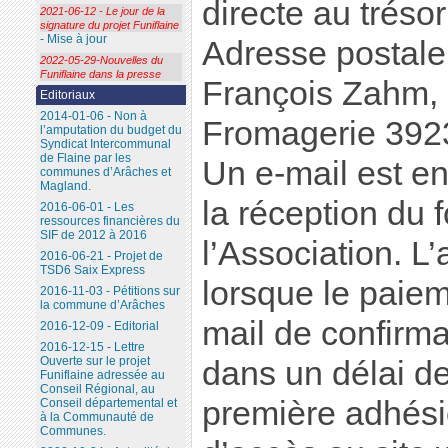
directe au trésor
2021-06-12 - Le jour de la
signature du projet Funiflaine
- Mise à jour
Adresse postale
2022-05-29-Nouvelles du
Funiflaine dans la presse
François Zahm, 
Editoriaux
2014-01-06 - Non à
Fromagerie 39
l’amputation du budget du
Syndicat Intercommunal
de Flaine par les
Un e-mail est e
communes d’Arâches et
Magland.
la réception du 
2016-06-01 - Les
ressources financières du
SIF de 2012 à 2016
l’Association. L’
2016-06-21 - Projet de
TSD6 Saix Express
lorsque le paiem
2016-11-03 - Pétitions sur
la commune d’Arâches
mail de confirma
2016-12-09 - Editorial
2016-12-15 - Lettre
Ouverte sur le projet
dans un délai d
Funiflaine adressée au
Conseil Régional, au
première adhésio
Conseil départemental et
à la Communauté de
Communes.