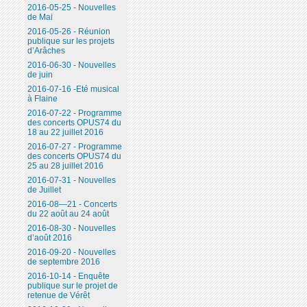
2016-05-25 - Nouvelles
de Mai
2016-05-26 - Réunion
publique sur les projets
d’Arâches
2016-06-30 - Nouvelles
de juin
2016-07-16 -Eté musical
à Flaine
2016-07-22 - Programme
des concerts OPUS74 du
18 au 22 juillet 2016
2016-07-27 - Programme
des concerts OPUS74 du
25 au 28 juillet 2016
2016-07-31 - Nouvelles
de Juillet
2016-08—21 - Concerts
du 22 août au 24 août
2016-08-30 - Nouvelles
d’août 2016
2016-09-20 - Nouvelles
de septembre 2016
2016-10-14 - Enquête
publique sur le projet de
retenue de Vérêt