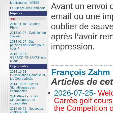
Municipales - VOTEZ
Avant un envoi d
Le Silence des Candidats
email ou une im
Repères
Aide
oublier de sauve
2010-11-18 - Galeries
Photo
2013-02-07 - Evolution du
après l’avoir re
site web
2013-02-07 - Que
impression.
pouvons-nous faire pour
vous ?
2019-10-01-
GERARD_CHERVAZ- mis
à jour
Copropriétés
François Zahm
2014-10-03 -
L’Association Flainoise et
Articles de ce
les Copropriétés
2014-10-06 - Fiches
Signalétiques des
2026-07-25-
Welc
copropriétés
2015-09-22 - Fiches
Carrée golf cours
Signalétiques des
copropriétés
the Competition o
2015-09-22 - Nouveaux
contrats EDF