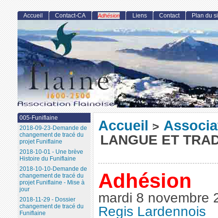
Accueil
Contact-CA
Liens
Contact
Plan du si
Adhésion
005-Funiflaine
Accueil
Associa
>
2018-09-23-Demande de
changement de tracé du
LANGUE ET TRAD
projet Funiflaine
2018-10-01 - Une brève
Histoire du Funiflaine
2018-10-10-Demande de
Adhésion
changement de tracé du
projet Funiflaine - Mise à
jour
mardi 8 novembre 
2018-11-29 - Dossier
changement de tracé du
Regis Lardennois
Funiflaine