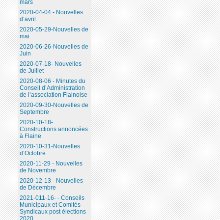
mars
2020-04-04 - Nouvelles
d’avril
2020-05-29-Nouvelles de
mai
2020-06-26-Nouvelles de
Juin
2020-07-18- Nouvelles
de Juillet
2020-08-06 - Minutes du
Conseil d’Administration
de l’association Flainoise
2020-09-30-Nouvelles de
Septembre
2020-10-18-
Constructions annoncées
à Flaine
2020-10-31-Nouvelles
d’Octobre
2020-11-29 - Nouvelles
de Novembre
2020-12-13 - Nouvelles
de Décembre
2021-011-16- - Conseils
Municipaux et Comités
Syndicaux post élections
2020