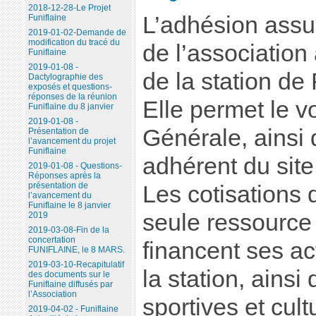
2018-12-28-Le Projet
L’adhésion assur
Funiflaine
2019-01-02-Demande de
modification du tracé du
de l’association
Funiflaine
2019-01-08 -
de la station de 
Dactylographie des
exposés et questions-
réponses de la réunion
Elle permet le v
Funiflaine du 8 janvier
2019-01-08 -
Générale, ainsi 
Présentation de
l’avancement du projet
Funiflaine
adhérent du sit
2019-01-08 - Questions-
Réponses après la
présentation de
Les cotisations 
l’avancement du
Funiflaine le 8 janvier
seule ressource 
2019
2019-03-08-Fin de la
concertation
financent ses a
FUNIFLAINE, le 8 MARS.
2019-03-10-Recapitulatif
la station, ainsi
des documents sur le
Funiflaine diffusés par
l’Association
sportives et cult
2019-04-02 - Funiflaine