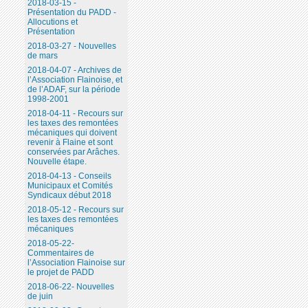
2018-03-15 -
Présentation du PADD -
Allocutions et
Présentation
2018-03-27 - Nouvelles
de mars
2018-04-07 - Archives de
l’Association Flainoise, et
de l’ADAF, sur la période
1998-2001
2018-04-11 - Recours sur
les taxes des remontées
mécaniques qui doivent
revenir à Flaine et sont
conservées par Arâches.
Nouvelle étape.
2018-04-13 - Conseils
Municipaux et Comités
Syndicaux début 2018
2018-05-12 - Recours sur
les taxes des remontées
mécaniques
2018-05-22-
Commentaires de
l’Association Flainoise sur
le projet de PADD
2018-06-22- Nouvelles
de juin