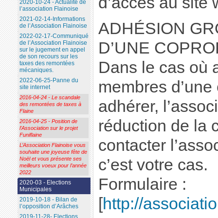
d’accès au site 
2020-10-24 - Actualité de
l’association Flainoise
2021-02-14-Informations
ADHÉSION GR
de l’Association Flainoise
2022-02-17-Communiqué
D’UNE COPRO
de l’Association Flainoise
sur le jugement en appel
de son recours sur les
Dans le cas où
taxes des remontées
mécaniques.
2022-06-25-Panne du
membres d’une c
site internet
2016-04-24 - Le scandale
adhérer, l’assoc
des remontées de taxes à
Flaine
réduction de la 
2016-04-25 - Position de
l’Association sur le projet
Funiflaine
contacter l’assoc
L’Association Flainoise vous
souhaite une joyeuse fête de
Noël et vous présente ses
c’est votre cas.
meilleurs voeux pour l’année
2022
Formulaire :
2020-03 - Elections
Municipales
[
http://associati
2019-10-18 - Bilan de
l’opposition d’Arâches
2019-11-28- Elections