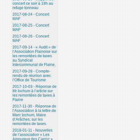
concert ce soir à 18h au
refuge tonneau
2017-08-24 - Concert
MAF
2017-08-25 - Concert
MAF
2017-08-26 - Concert
MAF
2017-09-14 - « Audit » de
l’Association Flainoise sur
les remontées de taxes
au Syndicat
Intercommunal de Flaine.
2017-09-28 - Compte-
rendu de réunion avec
l’Office de Tourisme
2017-10-03 - Réponse de
Mr Iochum à l’article sur
les remontées de taxes à
Flaine
2017-11-30 - Réponse de
l’Association à la lettre de
Marc Iochum, Maire
d’Arâches, sur les
remontées de taxes.
2018-01-11 - Nouvelles
de l’association « Les
Amoureux des Carroz ».