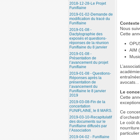
2018-12-28-Le Projet
Funiflaine
2019-01-02-Demande de
modification du tracé du
Contexte
Funiflaine
Nous suivo
2019-01-08 -
Cette ann
Dactylographie des
exposés et questions-
réponses de la réunion
OPUS 
Funiflaine du 8 janvier
AIM (
2019-01-08 -
Musiq
Présentation de
l’avancement du projet
L’associat
Funiflaine
académies,
2019-01-08 - Questions-
entraînée
Réponses après la
avocats...
présentation de
l’avancement du
Funiflaine le 8 janvier
Le conce
2019
Cette ann
2019-03-08-Fin de la
exceptionn
concertation
FUNIFLAINE, le 8 MARS.
Ce concert
2019-03-10-Recapitulatif
d’orchest
des documents sur le
Le coût du
Funiflaine diffusés par
nourriture
l’Association
particulie
2019-04-02 - Funiflaine