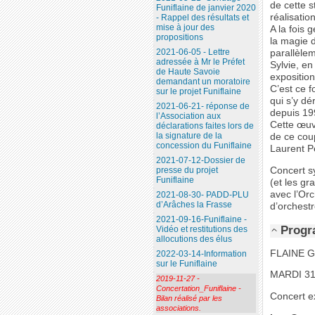
de cette s
Funiflaine de janvier 2020
réalisatio
- Rappel des résultats et
mise à jour des
A la fois 
propositions
la magie d
2021-06-05 - Lettre
parallèlem
adressée à Mr le Préfet
Sylvie, en
de Haute Savoie
expositio
demandant un moratoire
C’est ce f
sur le projet Funiflaine
qui s’y d
2021-06-21- réponse de
depuis 19
l’Association aux
Cette œuv
déclarations faites lors de
la signature de la
de ce coup
concession du Funiflaine
Laurent Pe
2021-07-12-Dossier de
Concert s
presse du projet
Funiflaine
(et les g
avec l’Orc
2021-08-30- PADD-PLU
d’Arâches la Frasse
d’orchestr
2021-09-16-Funiflaine -
Progr
Vidéo et restitutions des
allocutions des élus
FLAINE 
2022-03-14-Information
sur le Funiflaine
MARDI 31
2019-11-27 -
Concertation_Funiflaine -
Concert e
Bilan réalisé par les
associations.