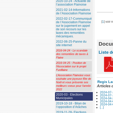
2020-10-24 - Actualité de
l’association Flainoise
2021-02-14-Informations
de l’Association Flainoise
2022-02-17-Communiqué
[
1
]
voir 
de l’Association Flainoise
sur le jugement en appel
de son recours sur les
taxes des remontées
mécaniques.
2022-06-25-Panne du
Docum
site internet
2016-04-24 - Le scandale
Liste d
des remontées de taxes à
Flaine
2016-04-25 - Position de
l’Association sur le projet
Funiflaine
L’Association Flainoise vous
souhaite une joyeuse fête de
Regis La
Noël et vous présente ses
Articles 
meilleurs voeux pour l’année
2022
2024-07-
2020-03 - Elections
2024-07-
Municipales
2024-04-
2024-04-0
2019-10-18 - Bilan de
2024-04-0
l’opposition d’Arâches
[...]
2019-11-28- Elections