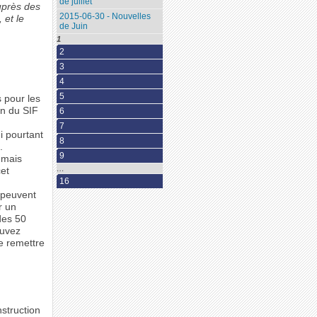
de juillet
auprès des
2015-06-30 - Nouvelles
 et le
de Juin
1
2
3
4
5
s pour les
on du SIF
6
7
i pourtant
8
.
9
 mais
…
et
16
s peuvent
r un
des 50
ouvez
e remettre
struction