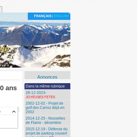
FRANÇAIS
|
ENGLISH
ise
Annonces
20 ans
Dans la même rubrique
28-12-2023-
JOYEUSES FETES
2002-12-02 - Projet de
golf des Carroz déjà en
e
2002
2014-12-25 - Nouvelles
de Flaine - décembre
2015-12-19 - Défense du
projet de parking couvert