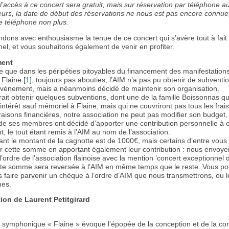
 l’accès à ce concert sera gratuit, mais sur réservation par téléphone 
eurs, la date de début des réservations ne nous est pas encore connue,
 téléphone non plus.
ndons avec enthousiasme la tenue de ce concert qui s’avère tout à fait
el, et vous souhaitons également de venir en profiter.
ment
ve que dans les péripéties pitoyables du financement des manifestation
 Flaine
[
1
]
, toujours pas abouties, l’AIM n’a pas pu obtenir de subventi
évènement, mais a néanmoins décidé de maintenir son organisation.
ait obtenir quelques subventions, dont une de la famille Boissonnas qu
’intérêt sauf mémoriel à Flaine, mais qui ne couvriront pas tous les frais
aisons financières, notre association ne peut pas modifier son budget,
 de ses membres ont décidé d’apporter une contribution personnelle à c
 le tout étant remis à l’AIM au nom de l’association.
tant le montant de la cagnotte est de 1000€, mais certains d’entre vou
 cette somme en apportant également leur contribution : nous envoye
’ordre de l’association flainoise avec la mention ’concert exceptionnel 
ette somme sera reversée à l’AIM en même temps que le reste. Vous p
 faire parvenir un chèque à l’ordre d’AIM que nous transmettrons, ou l
es.
ion de Laurent Petitgirard
symphonique « Flaine » évoque l’épopée de la conception et de la con