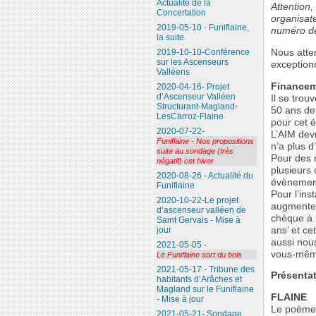
Actualité de la
Attention,
Concertation
organisat
2019-05-10 - Funiflaine,
numéro de
la suite
Nous atte
2019-10-10-Conférence
sur les Ascenseurs
exceptionn
Valléens
Finance
2020-04-16- Projet
d’Ascenseur Valléen
Il se trou
Structurant-Magland-
50 ans de
LesCarroz-Flaine
pour cet 
2020-07-22-
L’AIM devr
Funiflaine - Nos propositions
n’a plus d
suite au sondage (très
Pour des r
négatif) cet hiver
plusieurs
2020-08-26 - Actualité du
évènement,
Funiflaine
Pour l’ins
2020-10-22-Le projet
augmenter
d’ascenseur valléen de
chèque à l
Saint Gervais - Mise à
ans’ et c
jour
aussi nous
2021-05-05 -
vous-mêm
Le Funiflaine sort du bois
2021-05-17 - Tribune des
Présentat
habitants d’Arâches et
Magland sur le Funiflaine
FLAINE
- Mise à jour
Le poème 
2021-05-21- Sondage