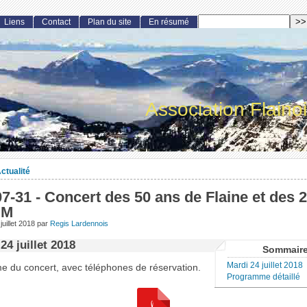
Liens
Contact
Plan du site
En résumé
Association Flaino
ctualité
7-31 - Concert des 50 ans de Flaine et des 
IM
uillet 2018
par
Regis Lardennois
24 juillet 2018
Sommair
Mardi 24 juillet 2018
 du concert, avec téléphones de réservation.
Programme détaillé