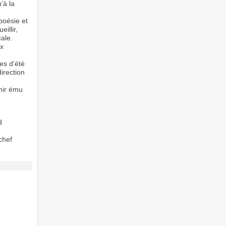
’à la
poésie et
illir,
ale.
ux
es d’été
irection
nir ému
d
chef