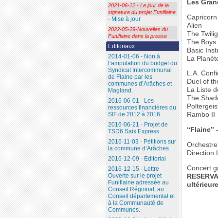
Les Gran
2021-06-12 - Le jour de la
signature du projet Funiflaine
Capricor
- Mise à jour
Alien
2022-05-29-Nouvelles du
The Twili
Funiflaine dans la presse
The Boys 
Editoriaux
Basic Insti
2014-01-06 - Non à
La Planèt
l’amputation du budget du
Syndicat Intercommunal
L.A. Confi
de Flaine par les
Duel of th
communes d’Arâches et
La Liste d
Magland.
The Shad
2016-06-01 - Les
Poltergeis
ressources financières du
SIF de 2012 à 2016
Rambo II
2016-06-21 - Projet de
“Flaine” 
TSD6 Saix Express
2016-11-03 - Pétitions sur
Orchestre
la commune d’Arâches
Direction 
2016-12-09 - Editorial
Concert g
2016-12-15 - Lettre
Ouverte sur le projet
RESERVAT
Funiflaine adressée au
ultérieur
Conseil Régional, au
Conseil départemental et
à la Communauté de
Communes.