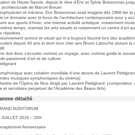
tation de Haute-Savoie, depuis le rêve d’Eric et Sylvie Boissonnas jusqu
n architecturale de Marcel Breuer.
géophysicien et mécène, Eric Boissonnas avait imaginé dès 1968 lier la 
e ce domaine avec la force de l’architecture contemporaine pour y accue
ent aux sports d’hiver, une intense activité artistique, notamment music
 même temps, orientait les arts visuels et notamment un centre d’art a
ns réputées.
oisonnement sonore et visuel qui m’a toujours fasciné lors des académi
éroulent depuis 40 ans et dont mon cher ami Bruno Latouche assure la d
98.
re doit donc s’écouter comme un voyage, avec comme guide le souve
le passionné d’art et de culture.
titgirard
ymphonique avec création mondiale d’une œuvre de Laurent Petitgirar
randes musiques symphoniques du cinéma)
hestre de l’Opéra de Nice dirigé par Laurent Petitgirard, (compositeur, 
e et secrétaire perpetuel de l’Académie des Beaux Arts)
amme détaillé
GRAND AUDITORUM
 JUILLET 2018 – 20H
xceptionnel Anniversaire