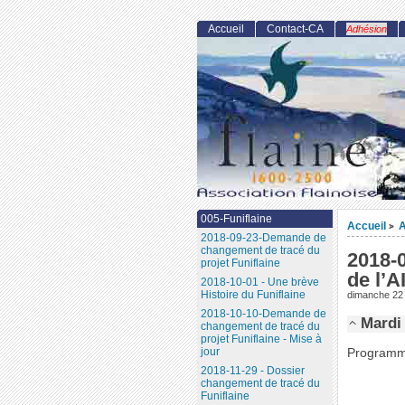
Accueil
Contact-CA
Adhésion
005-Funiflaine
Accueil
A
>
2018-09-23-Demande de
changement de tracé du
2018-0
projet Funiflaine
de l’A
2018-10-01 - Une brève
Histoire du Funiflaine
dimanche 22 j
2018-10-10-Demande de
Mardi 
changement de tracé du
projet Funiflaine - Mise à
jour
Programme
2018-11-29 - Dossier
changement de tracé du
Funiflaine