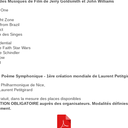
des Musiques de Film de Jerry Goldsmith et John Williams
n One
ght Zone
from Brazil
ct
e des Singes
dential
e Faith Star Wars
e Schindler
ow
t
- Poème Symphonique - 1ère création mondiale de Laurent Petitgi
 Philharmonique de Nice,
Laurent Petitgirard
ratuit, dans la mesure des places disponibles
ION OBLIGATOIRE auprès des organisateurs. Modalités définies
ement.