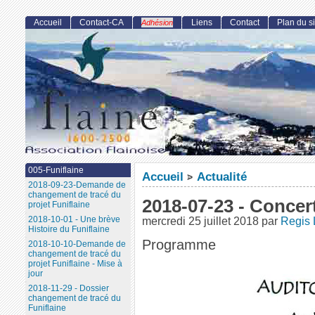
Accueil
Contact-CA
Liens
Contact
Plan du si
Adhésion
005-Funiflaine
Accueil
Actualité
>
2018-09-23-Demande de
changement de tracé du
2018-07-23 - Conce
projet Funiflaine
2018-10-01 - Une brève
mercredi 25 juillet 2018
par
Regis 
Histoire du Funiflaine
Programme
2018-10-10-Demande de
changement de tracé du
projet Funiflaine - Mise à
jour
2018-11-29 - Dossier
changement de tracé du
Funiflaine