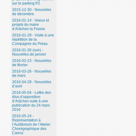
sur le parking P2
2015-12-30 - Nouvelles
de décembre
2016-01-14 - Voeux et
projets du maire
d’Arâches la Frasse.
2016-01-28 - Visite à une
répétition de la
Compagnie du Préau
2016-01-30 (soir) -
Nouvelles de janvier
2016-02-23 - Nouvelles
de février
2016-03-26 - Nouvelles
de mars
2016-04-28 - Nouvelles
d’avril
2016-05-04 - Lettre des
élus d’opposition
d’Arâches suite à une
publication du 24 mars
2016
2016-05-24 -
Représentation à
l’Auditorium de l’Atelier
Chorégraphique des
Carroz