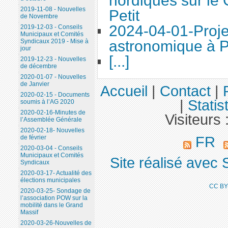
nordiques sur le
2019-11-08 - Nouvelles
Petit
de Novembre
2024-04-01-Proje
2019-12-03 - Conseils
Municipaux et Comités
astronomique à P
Syndicaux 2019 - Mise à
jour
[...]
2019-12-23 - Nouvelles
de décembre
2020-01-07 - Nouvelles
de Janvier
Accueil
|
Contact
|
2020-02-15 - Documents
|
Statis
soumis à l’AG 2020
2020-02-16-Minutes de
Visiteurs 
l’Assemblée Générale
2020-02-18- Nouvelles
FR
de février
2020-03-04 - Conseils
Municipaux et Comités
Site réalisé avec 
Syndicaux
2020-03-17- Actualité des
élections municipales
CC BY
2020-03-25- Sondage de
l’association POW sur la
mobilité dans le Grand
Massif
2020-03-26-Nouvelles de