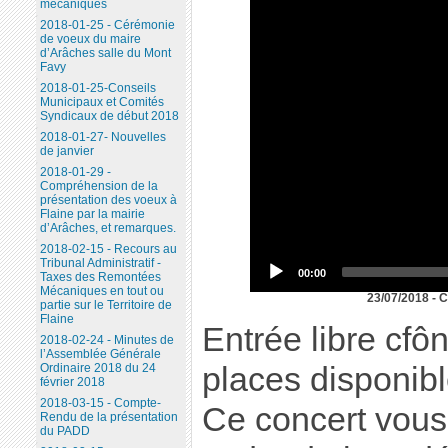
mécaniques
2018-01-25 - Cérémonie
de voeux du maire
d’Arâches salle du Mont
Favy
2018-01-25-Conseils
Municipaux et Comités
Syndicaux de début 2018
2018-01-27- Nouvelles
de janvier
2018-01-29 -
Compréhension de la
présentation des voeux à
Flaine par la mairie
d’Arâches, et remarques.
2018-02-15 - Recours au
Tribunal Administratif -
00:00
Taxes des Remontées
Mécaniques en tout ou
23/07/2018 - 
partie sur le Territoire de
Flaine
Entrée libre cfô
2018-02-24 - Minutes de
l’Assemblée Générale
Ordinaire 2018 du 24
places disponibl
février 2018
2018-03-15 - Compte-
Ce concert vous 
Rendu de la présentation
du PADD