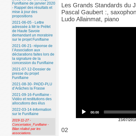
Funiflaine de janvier 2020
Les Grands Standards du 
- Rappel des résultats et
Pascal Gaubert :, saxopho
mise à jour des
propositions
Ludo Allainmat, piano
2021-06-05 - Lettre
adressée à Mr le Préfet
de Haute Savoie
demandant un moratoire
sur le projet Funiflaine
2021-06-21- réponse de
l’Association aux
déclarations faites lors de
la signature de la
concession du Funiflaine
2021-07-12-Dossier de
presse du projet
Funiflaine
2021-08-30- PADD-PLU
d’Arâches la Frasse
2021-09-16-Funiflaine -
Vidéo et restitutions des
allocutions des élus
2022-03-14-Information
00:00
sur le Funiflaine
23/07/201
2019-11-27 -
Concertation_Funiflaine -
02
Bilan réalisé par les
associations.