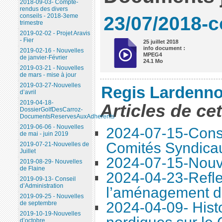
2018-09-03- Compte-
rendus des divers
23/07/2018-c
conseils - 2018-3eme
trimestre
2019-02-02 - Projet Aravis
- Fier
25 juillet 2018
info document :
2019-02-16 - Nouvelles
MPEG4
de janvier-Février
24.1 Mo
2019-03-21 - Nouvelles
de mars - mise à jour
2019-03-27-Nouvelles
Regis Lardenno
d’avril
2019-04-18-
Articles de ce
DossierGolfDesCarroz-
DocumentsReservesAuxAdherents
2019-06-06 - Nouvelles
2024-07-15-Conse
de mai - juin 2019
Comités Syndica
2019-07-21-Nouvelles de
Juillet
2024-07-15-Nouve
2019-08-29- Nouvelles
de Flaine
2024-04-23-Refle
2019-09-13- Conseil
d’Administration
l’aménagement d
2019-09-25 - Nouvelles
2024-04-09- Histo
de septembre
2019-10-19-Nouvelles
d’octobre