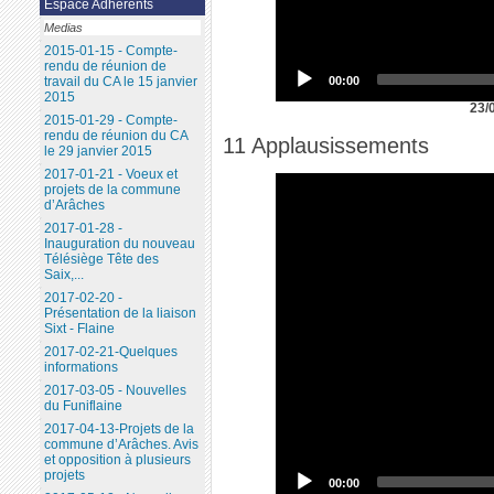
Espace Adhérents
Medias
2015-01-15 - Compte-
rendu de réunion de
00:00
travail du CA le 15 janvier
2015
23/
2015-01-29 - Compte-
rendu de réunion du CA
11 Applausissements
le 29 janvier 2015
2017-01-21 - Voeux et
projets de la commune
d’Arâches
2017-01-28 -
Inauguration du nouveau
Télésiège Tête des
Saix,...
2017-02-20 -
Présentation de la liaison
Sixt - Flaine
2017-02-21-Quelques
informations
2017-03-05 - Nouvelles
du Funiflaine
2017-04-13-Projets de la
commune d’Arâches. Avis
et opposition à plusieurs
projets
00:00