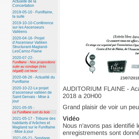
Actualité de la
Concertation
2019-05-10 - Funiflaine,
la suite
2019-10-10-Conférence
sur les Ascenseurs
Valléens
2020-04-16- Projet
d’Ascenseur Valléen
Structurant-Magland-
LesCarroz-Flaine
2020-07-22-
Funiflaine - Nos propositions
suite au sondage (très
négatif) cet hiver
2020-08-26 - Actualité du
23/07/201
Funiflaine
AUDITORIUM FLAINE - Aca
2020-10-22-Le projet
d’ascenseur valléen de
2018 a 20H00
Saint Gervais - Mise à
jour
Grand plaisir de voir un peu
2021-05-05 -
Le Funiflaine sort du bois
Vidéo
2021-05-17 - Tribune des
habitants d’Arâches et
Nous n’avons pas identifié
Magland sur le Funiflaine
enregistrements sont donné
- Mise à jour
2021-05-21- Sondage