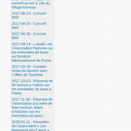
concert ce soir à 18h au
refuge tonneau
2017-08-24 - Concert
MAF
2017-08-25 - Concert
MAF
2017-08-26 - Concert
MAF
2017-09-14 - « Audit » de
l’Association Flainoise sur
les remontées de taxes
au Syndicat
Intercommunal de Flaine.
2017-09-28 - Compte-
rendu de réunion avec
l’Office de Tourisme
2017-10-03 - Réponse de
Mr Iochum à l’article sur
les remontées de taxes à
Flaine
2017-11-30 - Réponse de
l’Association à la lettre de
Marc Iochum, Maire
d’Arâches, sur les
remontées de taxes.
2018-01-11 - Nouvelles
de l’association « Les
Amoureux des Carroz ».