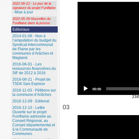
2021-06-12 - Le jour de la
signature du projet Funiflaine
- Mise à jour
2022-05-29-Nouvelles du
Funiflaine dans la presse
Editoriaux
2014-01-06 - Non à
l’amputation du budget du
Syndicat Intercommunal
de Flaine par les
communes d’Arâches et
Magland.
2016-06-01 - Les
ressources financières du
SIF de 2012 à 2016
2016-06-21 - Projet de
TSD6 Saix Express
00:00
2016-11-03 - Pétitions sur
la commune d’Arâches
23/
2016-12-09 - Editorial
03
2016-12-15 - Lettre
Ouverte sur le projet
Funiflaine adressée au
Conseil Régional, au
Conseil départemental et
à la Communauté de
Communes.