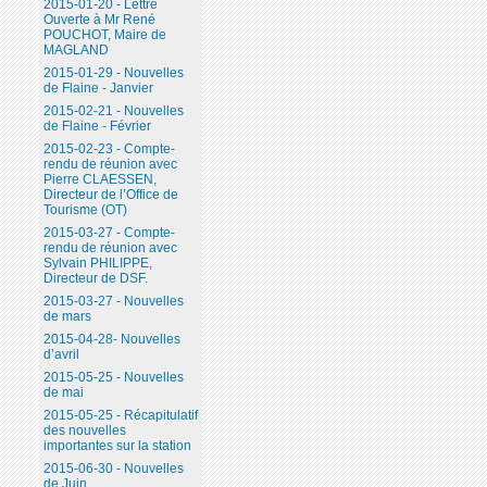
2015-01-20 - Lettre
Ouverte à Mr René
POUCHOT, Maire de
MAGLAND
2015-01-29 - Nouvelles
de Flaine - Janvier
2015-02-21 - Nouvelles
de Flaine - Février
2015-02-23 - Compte-
rendu de réunion avec
Pierre CLAESSEN,
Directeur de l’Office de
Tourisme (OT)
2015-03-27 - Compte-
rendu de réunion avec
Sylvain PHILIPPE,
Directeur de DSF.
2015-03-27 - Nouvelles
de mars
2015-04-28- Nouvelles
d’avril
2015-05-25 - Nouvelles
de mai
2015-05-25 - Récapitulatif
des nouvelles
importantes sur la station
2015-06-30 - Nouvelles
de Juin