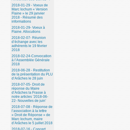
2018-01-29 - Voeux de
Marc Iochum « Version
Flaine » le 29 janvier
2018 - Résumé des
informations
2018-01-29- Voeux à
Flaine. Allocutions
2018-02-07- Réunion
d’échange avec les
adhérents le 19 février
2018
2018-02-24-Convocation
à l’Assemblée Générale
2018
2018-06-28 - Restitution
de la présentation du PLU
d’Arâches le 28 juin
2018-07-05- Droit de
réponse du Maire
d’Arâches la Frasse à
notre articles ’2018-06-
22- Nouvelles de juin’
2018-07-08 - Réponse de
l’association à la lettre
« Droit de Réponse » de
Marc Iochum, maire
d’Arâches le 5 juillet 2018
2018-07-16 - Concert