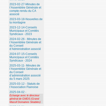
2023-02-27-Minutes de
l’Assemblée Générale et
compte-rendu du CA
associé
2023-03-18-Nouvelles de
la montagne
2023-12-14-Conseils
Municipaux et Comités
Syndicaux - 2023
2024-02-26 - Minutes de
l’Assemblée Générale et
du Conseil
d’Administration associé
2024-07-15-Conseils
Municipaux et Comités
Syndicaux - 2024
2025-03-11- Minutes de
l’Assemblée Générale et
du Conseil
d’administration associé
du 5 mars 2025
2025-03-12 - Statuts de
l’Association Flainoise
2025-04-02 -
Echange avec le directeur
général de GMDS (Grand
Massif Domaines Skiables)