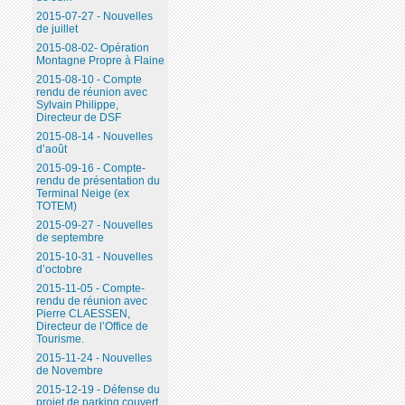
2015-07-27 - Nouvelles
de juillet
2015-08-02- Opération
Montagne Propre à Flaine
2015-08-10 - Compte
rendu de réunion avec
Sylvain Philippe,
Directeur de DSF
2015-08-14 - Nouvelles
d’août
2015-09-16 - Compte-
rendu de présentation du
Terminal Neige (ex
TOTEM)
2015-09-27 - Nouvelles
de septembre
2015-10-31 - Nouvelles
d’octobre
2015-11-05 - Compte-
rendu de réunion avec
Pierre CLAESSEN,
Directeur de l’Office de
Tourisme.
2015-11-24 - Nouvelles
de Novembre
2015-12-19 - Défense du
projet de parking couvert