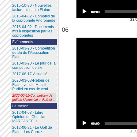
2015-10-30 - Nouvelles
factures d’eau à Flaine
00:00
2016-04-02 - Comptes de
23/
la copropriété Andromède
2016-04-02 - Documents
06
mis à disposition par les
copropriétés
Evènements
2013-03-20 - Compétition
de ski de l’Association
Flainoise
2013-03-20 - Le jour de la
compétition de ski
2017-08-17-Actualité
2020-03-03-Retour de
Flaine vers le Massif
Partiel en cas de vent
2022-08-11-Compétition de
golf de l’Association Flainoise
La station
2012-04-03 - Libre
Opinion de Christian
MARCANGELI
00:00
2012-06-21 - Le Golf de
23/
Flaine-Les Carroz