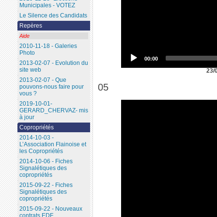
Municipales - VOTEZ
Le Silence des Candidats
Repères
Aide
2010-11-18 - Galeries
Photo
00:00
2013-02-07 - Evolution du
site web
23/
2013-02-07 - Que
05
pouvons-nous faire pour
vous ?
2019-10-01-
GERARD_CHERVAZ- mis
à jour
Copropriétés
2014-10-03 -
L’Association Flainoise et
les Copropriétés
2014-10-06 - Fiches
Signalétiques des
copropriétés
2015-09-22 - Fiches
Signalétiques des
copropriétés
2015-09-22 - Nouveaux
contrats EDF