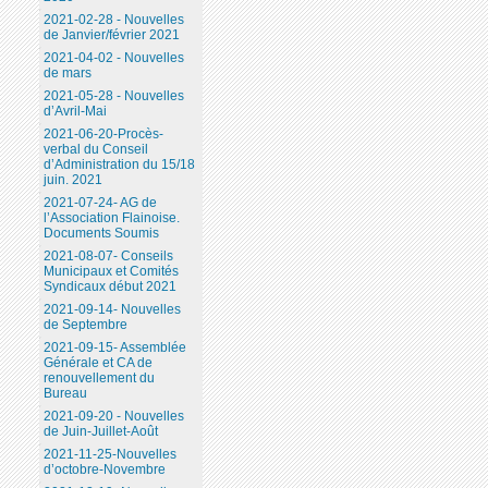
2021-02-28 - Nouvelles
de Janvier/février 2021
2021-04-02 - Nouvelles
de mars
2021-05-28 - Nouvelles
d’Avril-Mai
2021-06-20-Procès-
verbal du Conseil
d’Administration du 15/18
juin. 2021
2021-07-24- AG de
l’Association Flainoise.
Documents Soumis
2021-08-07- Conseils
Municipaux et Comités
Syndicaux début 2021
2021-09-14- Nouvelles
de Septembre
2021-09-15- Assemblée
Générale et CA de
renouvellement du
Bureau
2021-09-20 - Nouvelles
de Juin-Juillet-Août
2021-11-25-Nouvelles
d’octobre-Novembre