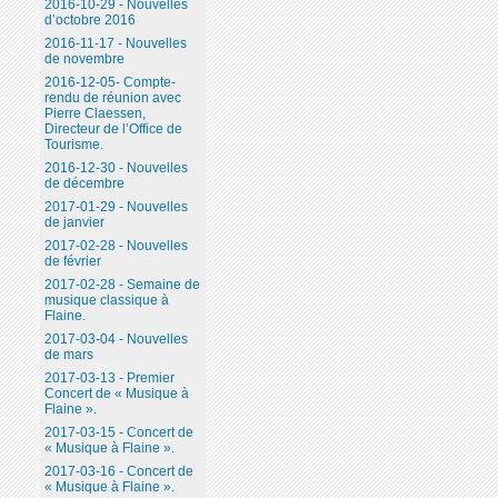
2016-10-29 - Nouvelles
d’octobre 2016
2016-11-17 - Nouvelles
de novembre
2016-12-05- Compte-
rendu de réunion avec
Pierre Claessen,
Directeur de l’Office de
Tourisme.
2016-12-30 - Nouvelles
de décembre
2017-01-29 - Nouvelles
de janvier
2017-02-28 - Nouvelles
de février
2017-02-28 - Semaine de
musique classique à
Flaine.
2017-03-04 - Nouvelles
de mars
2017-03-13 - Premier
Concert de « Musique à
Flaine ».
2017-03-15 - Concert de
« Musique à Flaine ».
2017-03-16 - Concert de
« Musique à Flaine ».