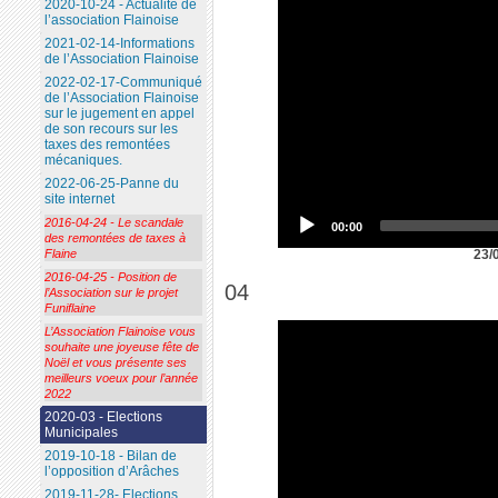
2020-10-24 - Actualité de
l’association Flainoise
2021-02-14-Informations
de l’Association Flainoise
2022-02-17-Communiqué
de l’Association Flainoise
sur le jugement en appel
de son recours sur les
taxes des remontées
mécaniques.
2022-06-25-Panne du
site internet
2016-04-24 - Le scandale
00:00
des remontées de taxes à
23/
Flaine
2016-04-25 - Position de
04
l’Association sur le projet
Funiflaine
L’Association Flainoise vous
souhaite une joyeuse fête de
Noël et vous présente ses
meilleurs voeux pour l’année
2022
2020-03 - Elections
Municipales
2019-10-18 - Bilan de
l’opposition d’Arâches
2019-11-28- Elections