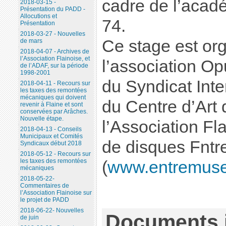
cadre de l’acad
2018-03-15 -
Présentation du PADD -
Allocutions et
74.
Présentation
2018-03-27 - Nouvelles
Ce stage est or
de mars
2018-04-07 - Archives de
l’Association Flainoise, et
l’association Op
de l’ADAF, sur la période
1998-2001
du Syndicat Int
2018-04-11 - Recours sur
les taxes des remontées
mécaniques qui doivent
du Centre d’Art 
revenir à Flaine et sont
conservées par Arâches.
Nouvelle étape.
l’Association Fla
2018-04-13 - Conseils
Municipaux et Comités
de disques Fnt
Syndicaux début 2018
2018-05-12 - Recours sur
les taxes des remontées
(
www.entremus
mécaniques
2018-05-22-
Commentaires de
l’Association Flainoise sur
le projet de PADD
2018-06-22- Nouvelles
Documents j
de juin