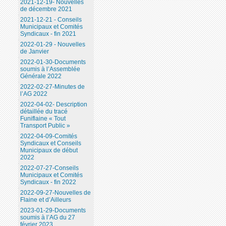
2021-12-19- Nouvelles
de décembre 2021
2021-12-21 - Conseils
Municipaux et Comités
Syndicaux - fin 2021
2022-01-29 - Nouvelles
de Janvier
2022-01-30-Documents
soumis à l’Assemblée
Générale 2022
2022-02-27-Minutes de
l’AG 2022
2022-04-02- Description
détaillée du tracé
Funiflaine « Tout
Transport Public »
2022-04-09-Comités
Syndicaux et Conseils
Municipaux de début
2022
2022-07-27-Conseils
Municipaux et Comités
Syndicaux - fin 2022
2022-09-27-Nouvelles de
Flaine et d’Ailleurs
2023-01-29-Documents
soumis à l’AG du 27
février 2023