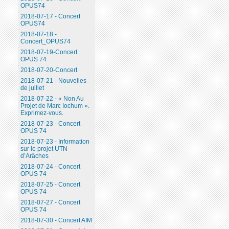
OPUS74
2018-07-17 - Concert
OPUS74
2018-07-18 -
Concert_OPUS74
2018-07-19-Concert
OPUS 74
2018-07-20-Concert
2018-07-21 - Nouvelles
de juillet
2018-07-22 - « Non Au
Projet de Marc Iochum ».
Exprimez-vous.
2018-07-23 - Concert
OPUS 74
2018-07-23 - Information
sur le projet UTN
d’Arâches
2018-07-24 - Concert
OPUS 74
2018-07-25 - Concert
OPUS 74
2018-07-27 - Concert
OPUS 74
2018-07-30 - Concert AIM