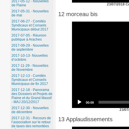
2017-05-12 - Nouvelles
23/07/2018 C
de Flaine
2017-05-31 - Nouvelles
12 morceau bis
de mai
2017-06-27 - Comités
Syndicaux et Conseils
Municipaux début 2017
2017-07-05 - Réunion
publique à Araches
2017-09-29 - Nouvelles
de septembre
2017-10-13- Nouvelles
d’octobre.
2017-11-29 - Nouvelles
de Novembre
2017-12-13 - Comités
Syndicaux et Conseils
Municipaux de fin 2017
2017-12-18 - Panorama
des Dossiers et Projets de
Flaine et du Grand Massif
- MAJ 20/12/2017
00:00
2017-12-30 - Nouvelles
23/07
de décembre
13 Applaudissements
2017-12-31 - Recours de
l’association sur le retour
de taxes des remontées