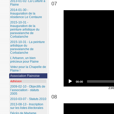
2013-01-02- La Culture à
07
Flaine
2014-01-30 -
Inauguration de la
résidence Le Centaure
2015-10-31 -
Inauguration de la
peinture artistique du
paravalanche de
Corbalanche
2015-10-31 - La peinture
artistique du
paravalanche de
Corbalanche
L’Arbaron, un bien
précieux pour Flaine
Votez pour la Chapelle de
Flaine !
Association Flainoise
Adhésion
00:00
2009-02-10 - Objectifs de
23/
l’association - statuts
2005
08
2010-03-07 - Statuts 2010
2013-08-13 - Inscription
sur les listes électorales
Décès de Madame