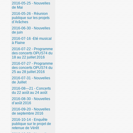
2016-05-25 - Nouvelles
de Mai
2016-05-26 - Réunion
publique sur les projets
d’Arâches
2016-06-30 - Nouvelles
de juin
2016-07-16 -Eté musical
à Flaine
2016-07-22 - Programme
des concerts OPUS74 du
18 au 22 juillet 2016
2016-07-27 - Programme
des concerts OPUS74 du
25 au 28 juillet 2016
2016-07-31 - Nouvelles
de Juillet
2016-08—21 - Concerts
du 22 août au 24 août
2016-08-30 - Nouvelles
d’août 2016
2016-09-20 - Nouvelles
de septembre 2016
2016-10-14 - Enquête
publique sur le projet de
retenue de Vérêt