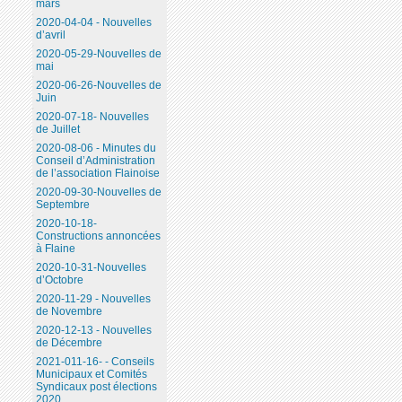
mars
2020-04-04 - Nouvelles
d’avril
2020-05-29-Nouvelles de
mai
2020-06-26-Nouvelles de
Juin
2020-07-18- Nouvelles
de Juillet
2020-08-06 - Minutes du
Conseil d’Administration
de l’association Flainoise
2020-09-30-Nouvelles de
Septembre
2020-10-18-
Constructions annoncées
à Flaine
2020-10-31-Nouvelles
d’Octobre
2020-11-29 - Nouvelles
de Novembre
2020-12-13 - Nouvelles
de Décembre
2021-011-16- - Conseils
Municipaux et Comités
Syndicaux post élections
2020