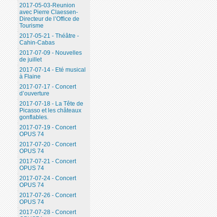
2017-05-03-Reunion
avec Pierre Claessen-
Directeur de l’Office de
Tourisme
2017-05-21 - Théâtre -
Cahin-Cabas
2017-07-09 - Nouvelles
de juillet
2017-07-14 - Eté musical
à Flaine
2017-07-17 - Concert
d’ouverture
2017-07-18 - La Tête de
Picasso et les châteaux
gonflables.
2017-07-19 - Concert
OPUS 74
2017-07-20 - Concert
OPUS 74
2017-07-21 - Concert
OPUS 74
2017-07-24 - Concert
OPUS 74
2017-07-26 - Concert
OPUS 74
2017-07-28 - Concert