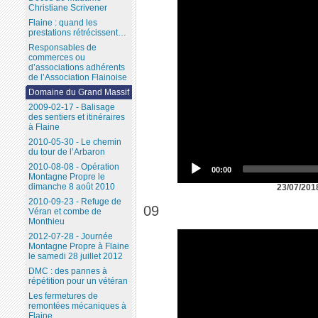
Christiane Scrivener
Flaine : quand les
prestations rétrécissent…
Responsables de
commerces ou
d’associations adhérents
de l’Association Flainoise
Domaine du Grand Massif
2009-02-17 - Balisage
des sentiers et itinéraires
à Flaine
2010-05-30 - Le chemin
du tour de l’Arbaron
2010-08-08 - Opération
00:00
Montagne Propre le
dimanche 8 août 2010
23/07/201
2010-09-23 - Refuge de
09
Véran et combe de
Monthieu
2012-07-28 - Journée
Montagne Propre à Flaine
le samedi 28 juillet 2012
DMC : des pannes à
répétition pour un vétéran
Les fermetures de
remontées mécaniques à
Flaine...