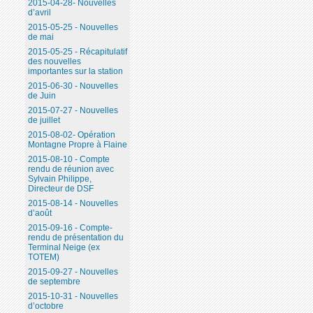
2015-04-28- Nouvelles
d’avril
2015-05-25 - Nouvelles
de mai
2015-05-25 - Récapitulatif
des nouvelles
importantes sur la station
2015-06-30 - Nouvelles
de Juin
2015-07-27 - Nouvelles
de juillet
2015-08-02- Opération
Montagne Propre à Flaine
2015-08-10 - Compte
rendu de réunion avec
Sylvain Philippe,
Directeur de DSF
2015-08-14 - Nouvelles
d’août
2015-09-16 - Compte-
rendu de présentation du
Terminal Neige (ex
TOTEM)
2015-09-27 - Nouvelles
de septembre
2015-10-31 - Nouvelles
d’octobre