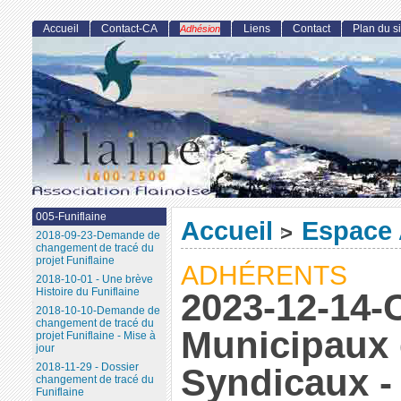
Accueil
Contact-CA
Liens
Contact
Plan du si
Adhésion
005-Funiflaine
Accueil
Espace 
>
2018-09-23-Demande de
changement de tracé du
projet Funiflaine
ADHÉRENTS
2018-10-01 - Une brève
Histoire du Funiflaine
2023-12-14-
2018-10-10-Demande de
changement de tracé du
Municipaux 
projet Funiflaine - Mise à
jour
2018-11-29 - Dossier
Syndicaux -
changement de tracé du
Funiflaine