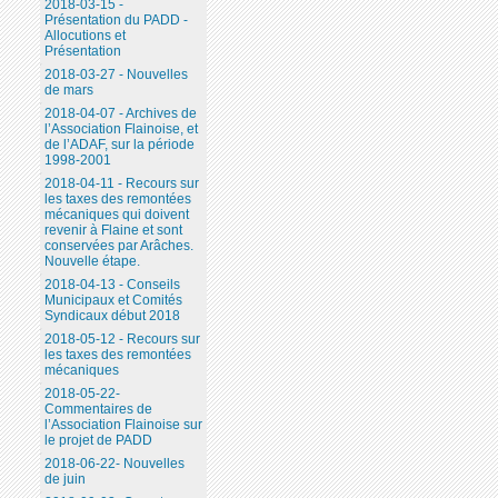
2018-03-15 -
Présentation du PADD -
Allocutions et
Présentation
2018-03-27 - Nouvelles
de mars
2018-04-07 - Archives de
l’Association Flainoise, et
de l’ADAF, sur la période
1998-2001
2018-04-11 - Recours sur
les taxes des remontées
mécaniques qui doivent
revenir à Flaine et sont
conservées par Arâches.
Nouvelle étape.
2018-04-13 - Conseils
Municipaux et Comités
Syndicaux début 2018
2018-05-12 - Recours sur
les taxes des remontées
mécaniques
2018-05-22-
Commentaires de
l’Association Flainoise sur
le projet de PADD
2018-06-22- Nouvelles
de juin