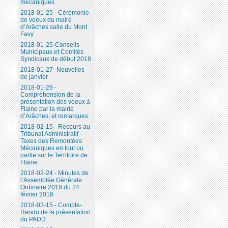
mécaniques
2018-01-25 - Cérémonie
de voeux du maire
d’Arâches salle du Mont
Favy
2018-01-25-Conseils
Municipaux et Comités
Syndicaux de début 2018
2018-01-27- Nouvelles
de janvier
2018-01-29 -
Compréhension de la
présentation des voeux à
Flaine par la mairie
d’Arâches, et remarques.
2018-02-15 - Recours au
Tribunal Administratif -
Taxes des Remontées
Mécaniques en tout ou
partie sur le Territoire de
Flaine
2018-02-24 - Minutes de
l’Assemblée Générale
Ordinaire 2018 du 24
février 2018
2018-03-15 - Compte-
Rendu de la présentation
du PADD