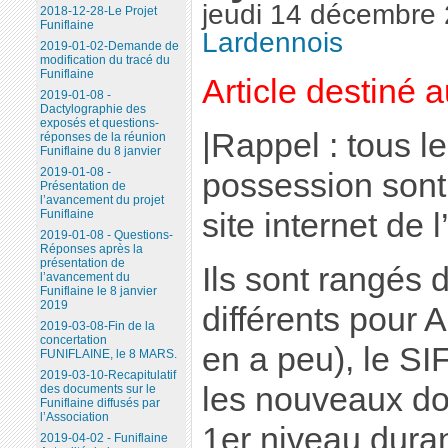
jeudi 14 décembre
2018-12-28-Le Projet
Funiflaine
Lardennois
2019-01-02-Demande de
modification du tracé du
Funiflaine
Article destiné 
2019-01-08 -
Dactylographie des
exposés et questions-
|Rappel : tous 
réponses de la réunion
Funiflaine du 8 janvier
2019-01-08 -
possession sont 
Présentation de
l’avancement du projet
site internet de 
Funiflaine
2019-01-08 - Questions-
Réponses après la
présentation de
Ils sont rangés 
l’avancement du
Funiflaine le 8 janvier
2019
différents pour 
2019-03-08-Fin de la
concertation
en a peu), le S
FUNIFLAINE, le 8 MARS.
2019-03-10-Recapitulatif
les nouveaux do
des documents sur le
Funiflaine diffusés par
l’Association
1er niveau dura
2019-04-02 - Funiflaine