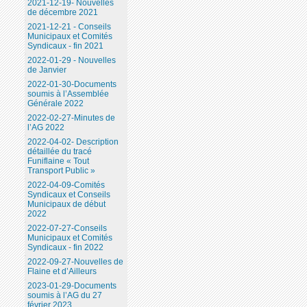
2021-12-19- Nouvelles
de décembre 2021
2021-12-21 - Conseils
Municipaux et Comités
Syndicaux - fin 2021
2022-01-29 - Nouvelles
de Janvier
2022-01-30-Documents
soumis à l’Assemblée
Générale 2022
2022-02-27-Minutes de
l’AG 2022
2022-04-02- Description
détaillée du tracé
Funiflaine « Tout
Transport Public »
2022-04-09-Comités
Syndicaux et Conseils
Municipaux de début
2022
2022-07-27-Conseils
Municipaux et Comités
Syndicaux - fin 2022
2022-09-27-Nouvelles de
Flaine et d’Ailleurs
2023-01-29-Documents
soumis à l’AG du 27
février 2023