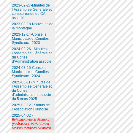
2023-02-27-Minutes de
l’Assemblée Générale et
compte-rendu du CA
associé
2023-03-18-Nouvelles de
la montagne
2023-12-14-Conseils
Municipaux et Comités
Syndicaux - 2023
2024-02-26 - Minutes de
l’Assemblée Générale et
du Conseil
d’Administration associé
2024-07-15-Conseils
Municipaux et Comités
Syndicaux - 2024
2025-03-11- Minutes de
l’Assemblée Générale et
du Conseil
d’administration associé
du 5 mars 2025
2025-03-12 - Statuts de
l’Association Flainoise
2025-04-02 -
Echange avec le directeur
général de GMDS (Grand
Massif Domaines Skiables)