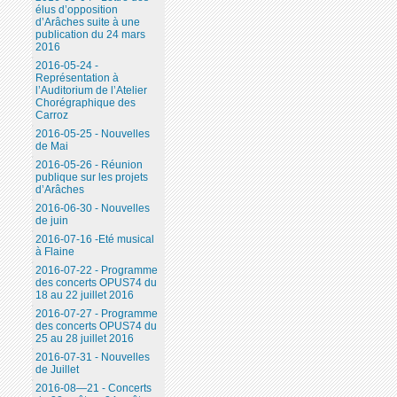
élus d’opposition
d’Arâches suite à une
publication du 24 mars
2016
2016-05-24 -
Représentation à
l’Auditorium de l’Atelier
Chorégraphique des
Carroz
2016-05-25 - Nouvelles
de Mai
2016-05-26 - Réunion
publique sur les projets
d’Arâches
2016-06-30 - Nouvelles
de juin
2016-07-16 -Eté musical
à Flaine
2016-07-22 - Programme
des concerts OPUS74 du
18 au 22 juillet 2016
2016-07-27 - Programme
des concerts OPUS74 du
25 au 28 juillet 2016
2016-07-31 - Nouvelles
de Juillet
2016-08—21 - Concerts