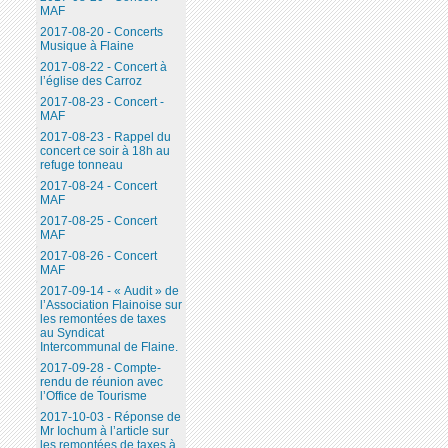
MAF
2017-08-20 - Concerts
Musique à Flaine
2017-08-22 - Concert à
l’église des Carroz
2017-08-23 - Concert -
MAF
2017-08-23 - Rappel du
concert ce soir à 18h au
refuge tonneau
2017-08-24 - Concert
MAF
2017-08-25 - Concert
MAF
2017-08-26 - Concert
MAF
2017-09-14 - « Audit » de
l’Association Flainoise sur
les remontées de taxes
au Syndicat
Intercommunal de Flaine.
2017-09-28 - Compte-
rendu de réunion avec
l’Office de Tourisme
2017-10-03 - Réponse de
Mr Iochum à l’article sur
les remontées de taxes à