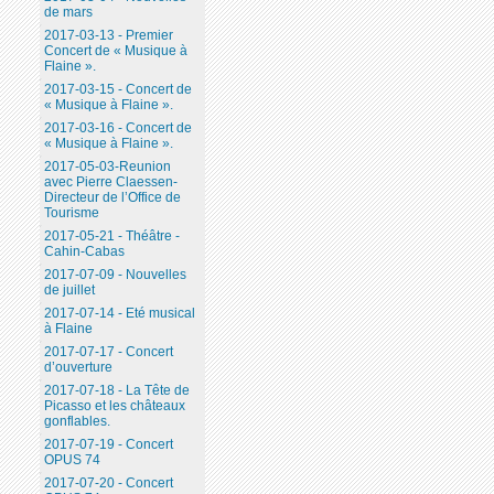
de mars
2017-03-13 - Premier
Concert de « Musique à
Flaine ».
2017-03-15 - Concert de
« Musique à Flaine ».
2017-03-16 - Concert de
« Musique à Flaine ».
2017-05-03-Reunion
avec Pierre Claessen-
Directeur de l’Office de
Tourisme
2017-05-21 - Théâtre -
Cahin-Cabas
2017-07-09 - Nouvelles
de juillet
2017-07-14 - Eté musical
à Flaine
2017-07-17 - Concert
d’ouverture
2017-07-18 - La Tête de
Picasso et les châteaux
gonflables.
2017-07-19 - Concert
OPUS 74
2017-07-20 - Concert