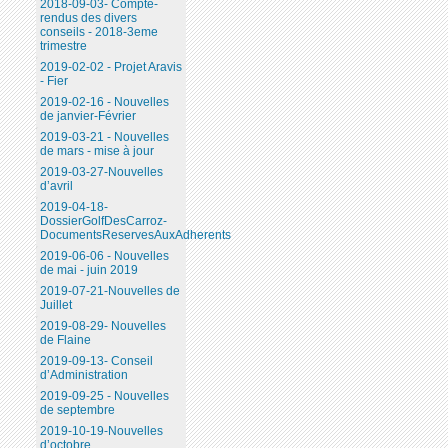
2018-09-03- Compte-
rendus des divers
conseils - 2018-3eme
trimestre
2019-02-02 - Projet Aravis
- Fier
2019-02-16 - Nouvelles
de janvier-Février
2019-03-21 - Nouvelles
de mars - mise à jour
2019-03-27-Nouvelles
d’avril
2019-04-18-
DossierGolfDesCarroz-
DocumentsReservesAuxAdherents
2019-06-06 - Nouvelles
de mai - juin 2019
2019-07-21-Nouvelles de
Juillet
2019-08-29- Nouvelles
de Flaine
2019-09-13- Conseil
d’Administration
2019-09-25 - Nouvelles
de septembre
2019-10-19-Nouvelles
d’octobre