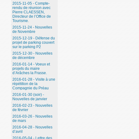
2015-11-05 - Compte-
rendu de réunion avec
Pierre CLAESSEN,
Directeur de l’Office de
Tourisme.
2015-11-24 - Nouvelles
de Novembre
2015-12-19 - Défense du
projet de parking couvert
sur le parking P2
2015-12-30 - Nouvelles
de décembre
2016-01-14 - Voeux et
projets du maire
d’Arâches la Frasse.
2016-01-28 - Visite à une
répétition de la
Compagnie du Préau
2016-01-30 (soir) -
Nouvelles de janvier
2016-02-23 - Nouvelles
de février
2016-03-26 - Nouvelles
de mars
2016-04-28 - Nouvelles
d’avril
2016-05-04 - Lettre des