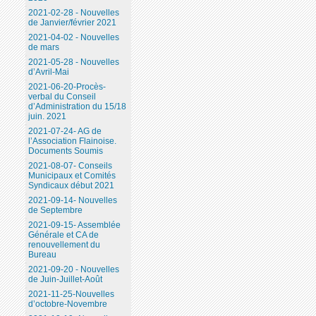
2021-02-28 - Nouvelles
de Janvier/février 2021
2021-04-02 - Nouvelles
de mars
2021-05-28 - Nouvelles
d’Avril-Mai
2021-06-20-Procès-
verbal du Conseil
d’Administration du 15/18
juin. 2021
2021-07-24- AG de
l’Association Flainoise.
Documents Soumis
2021-08-07- Conseils
Municipaux et Comités
Syndicaux début 2021
2021-09-14- Nouvelles
de Septembre
2021-09-15- Assemblée
Générale et CA de
renouvellement du
Bureau
2021-09-20 - Nouvelles
de Juin-Juillet-Août
2021-11-25-Nouvelles
d’octobre-Novembre