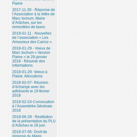
Flaine
2017-11-30 - Réponse de
l’Association à la lettre de
Marc Iochum, Maire
d’Arâches, sur les
remontées de taxes.
2018-01-11 - Nouvelles
de l’association « Les
Amoureux des Carroz ».
2018-01-29 - Voeux de
Marc Iochum « Version
Flaine » le 29 janvier
2018 - Résumé des
informations
2018-01-29- Voeux à
Flaine. Allocutions
2018-02-07- Réunion
d’échange avec les
adhérents le 19 février
2018
2018-02-24-Convocation
à l’Assemblée Générale
2018
2018-06-28 - Restitution
de la présentation du PLU
d’Arâches le 28 juin
2018-07-05- Droit de
réponse du Maire