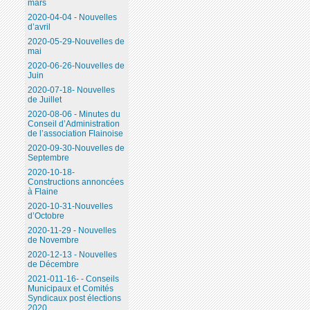
mars
2020-04-04 - Nouvelles
d’avril
2020-05-29-Nouvelles de
mai
2020-06-26-Nouvelles de
Juin
2020-07-18- Nouvelles
de Juillet
2020-08-06 - Minutes du
Conseil d’Administration
de l’association Flainoise
2020-09-30-Nouvelles de
Septembre
2020-10-18-
Constructions annoncées
à Flaine
2020-10-31-Nouvelles
d’Octobre
2020-11-29 - Nouvelles
de Novembre
2020-12-13 - Nouvelles
de Décembre
2021-011-16- - Conseils
Municipaux et Comités
Syndicaux post élections
2020