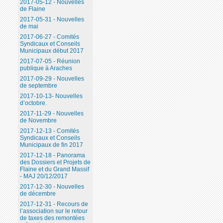
2017-05-12 - Nouvelles
de Flaine
2017-05-31 - Nouvelles
de mai
2017-06-27 - Comités
Syndicaux et Conseils
Municipaux début 2017
2017-07-05 - Réunion
publique à Araches
2017-09-29 - Nouvelles
de septembre
2017-10-13- Nouvelles
d’octobre.
2017-11-29 - Nouvelles
de Novembre
2017-12-13 - Comités
Syndicaux et Conseils
Municipaux de fin 2017
2017-12-18 - Panorama
des Dossiers et Projets de
Flaine et du Grand Massif
- MAJ 20/12/2017
2017-12-30 - Nouvelles
de décembre
2017-12-31 - Recours de
l’association sur le retour
de taxes des remontées