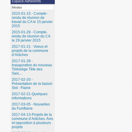
Espace Adhérents
Medias
2015-01-15 - Compte-
rendu de réunion de
travail du CA le 15 janvier
2015
2015-01-29 - Compte-
rendu de réunion du CA
le 29 janvier 2015
2017-01-21 - Voeux et
projets de la commune
d’Arâches
2017-01-28 -
Inauguration du nouveau
Télésiège Tête des
Saix,...
2017-02-20 -
Présentation de la liaison
Sixt - Flaine
2017-02-21-Quelques
informations
2017-03-05 - Nouvelles
du Funiflaine
2017-04-13-Projets de la
commune d’Arâches. Avis
et opposition à plusieurs
projets