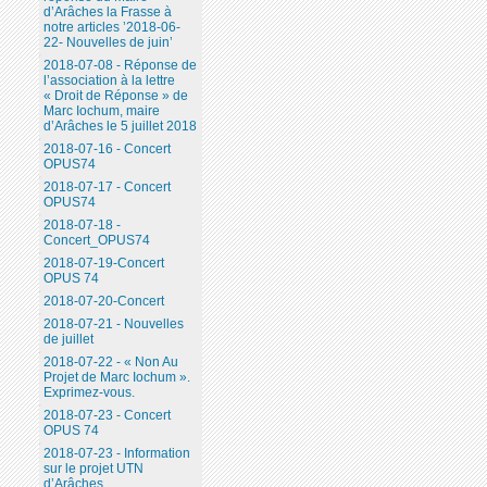
d’Arâches la Frasse à
notre articles ’2018-06-
22- Nouvelles de juin’
2018-07-08 - Réponse de
l’association à la lettre
« Droit de Réponse » de
Marc Iochum, maire
d’Arâches le 5 juillet 2018
2018-07-16 - Concert
OPUS74
2018-07-17 - Concert
OPUS74
2018-07-18 -
Concert_OPUS74
2018-07-19-Concert
OPUS 74
2018-07-20-Concert
2018-07-21 - Nouvelles
de juillet
2018-07-22 - « Non Au
Projet de Marc Iochum ».
Exprimez-vous.
2018-07-23 - Concert
OPUS 74
2018-07-23 - Information
sur le projet UTN
d’Arâches