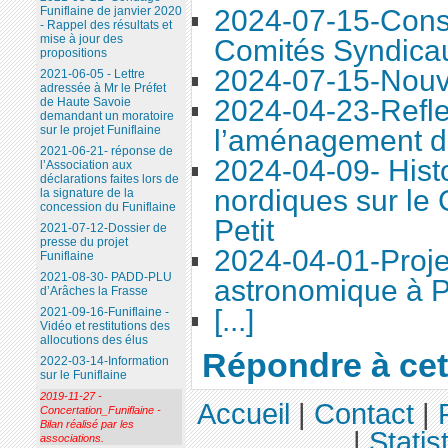
Funiflaine de janvier 2020
2024-07-15-Conse
- Rappel des résultats et
mise à jour des
Comités Syndica
propositions
2024-07-15-Nouve
2021-06-05 - Lettre
adressée à Mr le Préfet
2024-04-23-Refle
de Haute Savoie
demandant un moratoire
sur le projet Funiflaine
l’aménagement d
2021-06-21- réponse de
2024-04-09- Histo
l’Association aux
déclarations faites lors de
nordiques sur le
la signature de la
concession du Funiflaine
Petit
2021-07-12-Dossier de
presse du projet
2024-04-01-Proje
Funiflaine
2021-08-30- PADD-PLU
astronomique à P
d’Arâches la Frasse
[...]
2021-09-16-Funiflaine -
Vidéo et restitutions des
allocutions des élus
Répondre à cet 
2022-03-14-Information
sur le Funiflaine
2019-11-27 -
Accueil
|
Contact
|
Concertation_Funiflaine -
Bilan réalisé par les
|
Statis
associations.