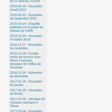
du 22 août au 24 août
2016-08-30 - Nouvelles
d’août 2016
2016-09-20 - Nouvelles
de septembre 2016
2016-10-14 - Enquête
publique sur le projet de
retenue de Vérêt
2016-10-29 - Nouvelles
d’octobre 2016
2016-11-17 - Nouvelles
de novembre
2016-12-05- Compte-
rendu de réunion avec
Pierre Claessen,
Directeur de l’Office de
Tourisme.
2016-12-30 - Nouvelles
de décembre
2017-01-29 - Nouvelles
de janvier
2017-02-28 - Nouvelles
de février
2017-02-28 - Semaine de
musique classique à
Flaine.
2017-03-04 - Nouvelles