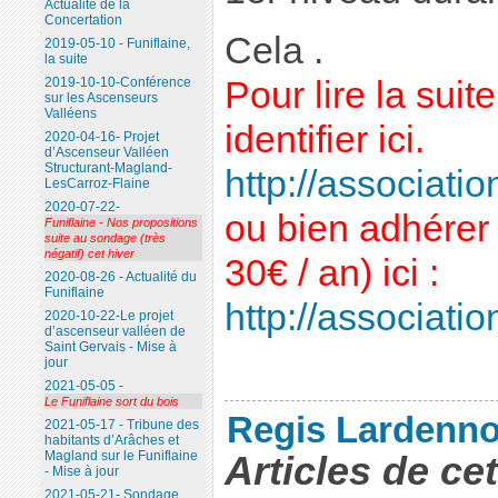
Actualité de la
Concertation
Cela .
2019-05-10 - Funiflaine,
la suite
Pour lire la sui
2019-10-10-Conférence
sur les Ascenseurs
Valléens
identifier ici.
2020-04-16- Projet
d’Ascenseur Valléen
Structurant-Magland-
http://association
LesCarroz-Flaine
2020-07-22-
ou bien adhérer 
Funiflaine - Nos propositions
suite au sondage (très
négatif) cet hiver
30€ / an) ici :
2020-08-26 - Actualité du
Funiflaine
http://association
2020-10-22-Le projet
d’ascenseur valléen de
Saint Gervais - Mise à
jour
2021-05-05 -
Le Funiflaine sort du bois
Regis Lardenno
2021-05-17 - Tribune des
habitants d’Arâches et
Articles de ce
Magland sur le Funiflaine
- Mise à jour
2021-05-21- Sondage