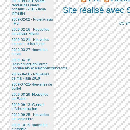
2018-09-03- Compte-
rendus des divers
Site réalisé avec 
conseils - 2018-3eme
trimestre
2019-02-02 - Projet Aravis
CC BY
- Fier
2019-02-16 - Nouvelles
de janvier-Février
2019-03-21 - Nouvelles
de mars - mise à jour
2019-03-27-Nouvelles
d’avril
2019-04-18-
DossierGolfDesCarroz-
DocumentsReservesAuxAdherents
2019-06-06 - Nouvelles
de mai - juin 2019
2019-07-21-Nouvelles de
Juillet
2019-08-29- Nouvelles
de Flaine
2019-09-13- Conseil
d’Administration
2019-09-25 - Nouvelles
de septembre
2019-10-19-Nouvelles
d’octobre