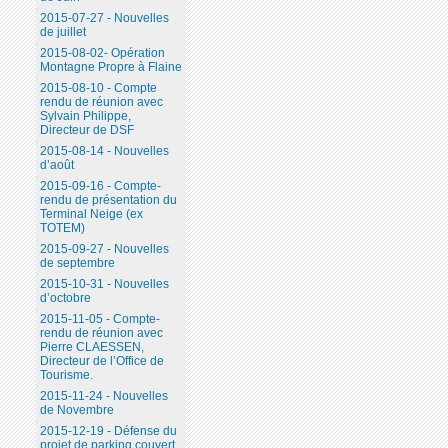
2015-07-27 - Nouvelles
de juillet
2015-08-02- Opération
Montagne Propre à Flaine
2015-08-10 - Compte
rendu de réunion avec
Sylvain Philippe,
Directeur de DSF
2015-08-14 - Nouvelles
d’août
2015-09-16 - Compte-
rendu de présentation du
Terminal Neige (ex
TOTEM)
2015-09-27 - Nouvelles
de septembre
2015-10-31 - Nouvelles
d’octobre
2015-11-05 - Compte-
rendu de réunion avec
Pierre CLAESSEN,
Directeur de l’Office de
Tourisme.
2015-11-24 - Nouvelles
de Novembre
2015-12-19 - Défense du
projet de parking couvert