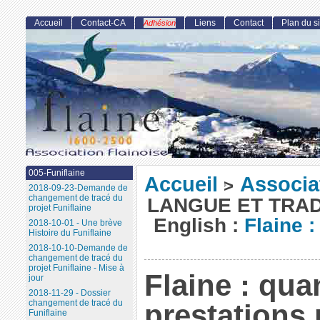
Accueil
Contact-CA
Liens
Contact
Plan du si
Adhésion
005-Funiflaine
Accueil
Associa
>
2018-09-23-Demande de
changement de tracé du
LANGUE ET TRAD
projet Funiflaine
English :
Flaine 
2018-10-01 - Une brève
Histoire du Funiflaine
2018-10-10-Demande de
changement de tracé du
projet Funiflaine - Mise à
Flaine : qua
jour
2018-11-29 - Dossier
changement de tracé du
prestations
Funiflaine