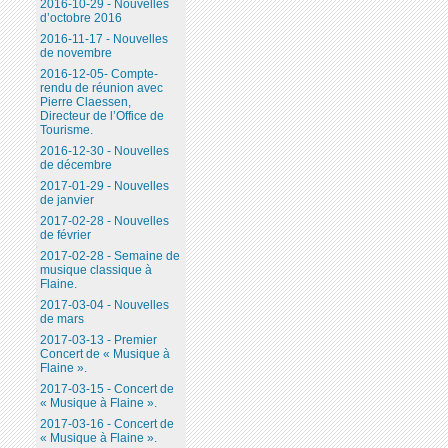
2016-10-29 - Nouvelles
d’octobre 2016
2016-11-17 - Nouvelles
de novembre
2016-12-05- Compte-
rendu de réunion avec
Pierre Claessen,
Directeur de l’Office de
Tourisme.
2016-12-30 - Nouvelles
de décembre
2017-01-29 - Nouvelles
de janvier
2017-02-28 - Nouvelles
de février
2017-02-28 - Semaine de
musique classique à
Flaine.
2017-03-04 - Nouvelles
de mars
2017-03-13 - Premier
Concert de « Musique à
Flaine ».
2017-03-15 - Concert de
« Musique à Flaine ».
2017-03-16 - Concert de
« Musique à Flaine ».