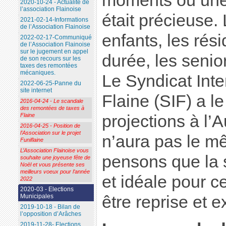
moments où une 
2020-10-24 - Actualité de
l’association Flainoise
était précieuse.
2021-02-14-Informations
de l’Association Flainoise
enfants, les rés
2022-02-17-Communiqué
de l’Association Flainoise
sur le jugement en appel
durée, les senior
de son recours sur les
taxes des remontées
mécaniques.
Le Syndicat In
2022-06-25-Panne du
site internet
Flaine (SIF) a le
2016-04-24 - Le scandale
des remontées de taxes à
Flaine
projections à l’
2016-04-25 - Position de
l’Association sur le projet
n’aura pas le m
Funiflaine
L’Association Flainoise vous
pensons que la sa
souhaite une joyeuse fête de
Noël et vous présente ses
meilleurs voeux pour l’année
et idéale pour ce
2022
2020-03 - Elections
Municipales
être reprise et e
2019-10-18 - Bilan de
l’opposition d’Arâches
2019-11-28- Elections