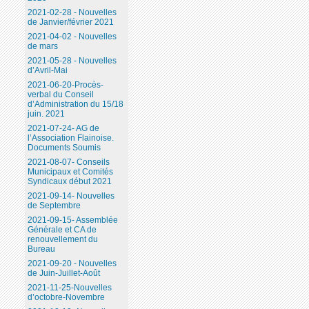
2021-02-28 - Nouvelles
de Janvier/février 2021
2021-04-02 - Nouvelles
de mars
2021-05-28 - Nouvelles
d’Avril-Mai
2021-06-20-Procès-
verbal du Conseil
d’Administration du 15/18
juin. 2021
2021-07-24- AG de
l’Association Flainoise.
Documents Soumis
2021-08-07- Conseils
Municipaux et Comités
Syndicaux début 2021
2021-09-14- Nouvelles
de Septembre
2021-09-15- Assemblée
Générale et CA de
renouvellement du
Bureau
2021-09-20 - Nouvelles
de Juin-Juillet-Août
2021-11-25-Nouvelles
d’octobre-Novembre