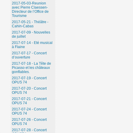
2017-05-03-Reunion
avec Pierre Claessen-
Directeur de l’Office de
Tourisme
2017-05-21 - Théâtre -
Cahin-Cabas
2017-07-09 - Nouvelles
de juillet
2017-07-14 - Eté musical
à Flaine
2017-07-17 - Concert
d’ouverture
2017-07-18 - La Tête de
Picasso et les châteaux
gonflables.
2017-07-19 - Concert
OPUS 74
2017-07-20 - Concert
OPUS 74
2017-07-21 - Concert
OPUS 74
2017-07-24 - Concert
OPUS 74
2017-07-26 - Concert
OPUS 74
2017-07-28 - Concert