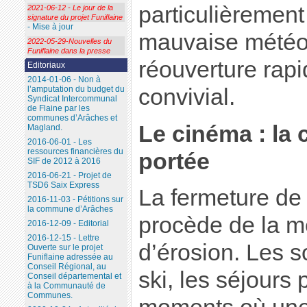
particulièrement
2021-06-12 - Le jour de la
signature du projet Funiflaine
- Mise à jour
mauvaise météo
2022-05-29-Nouvelles du
Funiflaine dans la presse
réouverture rap
Editoriaux
2014-01-06 - Non à
convivial.
l’amputation du budget du
Syndicat Intercommunal
de Flaine par les
communes d’Arâches et
Le cinéma : la 
Magland.
2016-06-01 - Les
ressources financières du
portée
SIF de 2012 à 2016
2016-06-21 - Projet de
TSD6 Saix Express
La fermeture de 
2016-11-03 - Pétitions sur
la commune d’Arâches
procède de la 
2016-12-09 - Editorial
2016-12-15 - Lettre
d’érosion. Les s
Ouverte sur le projet
Funiflaine adressée au
Conseil Régional, au
ski, les séjours 
Conseil départemental et
à la Communauté de
Communes.