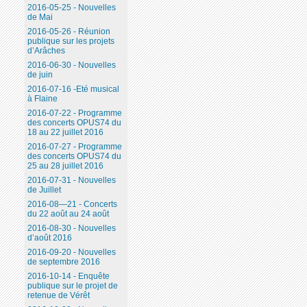
2016-05-25 - Nouvelles
de Mai
2016-05-26 - Réunion
publique sur les projets
d’Arâches
2016-06-30 - Nouvelles
de juin
2016-07-16 -Eté musical
à Flaine
2016-07-22 - Programme
des concerts OPUS74 du
18 au 22 juillet 2016
2016-07-27 - Programme
des concerts OPUS74 du
25 au 28 juillet 2016
2016-07-31 - Nouvelles
de Juillet
2016-08—21 - Concerts
du 22 août au 24 août
2016-08-30 - Nouvelles
d’août 2016
2016-09-20 - Nouvelles
de septembre 2016
2016-10-14 - Enquête
publique sur le projet de
retenue de Vérêt