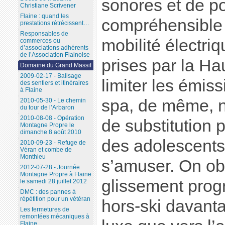
sonores et de pol
Christiane Scrivener
Flaine : quand les
compréhensible 
prestations rétrécissent…
Responsables de
mobilité électri
commerces ou
d’associations adhérents
de l’Association Flainoise
prises par la Ha
Domaine du Grand Massif
2009-02-17 - Balisage
limiter les émis
des sentiers et itinéraires
à Flaine
spa, de même, n’
2010-05-30 - Le chemin
du tour de l’Arbaron
2010-08-08 - Opération
de substitution 
Montagne Propre le
dimanche 8 août 2010
des adolescents
2010-09-23 - Refuge de
Véran et combe de
Monthieu
s’amuser. On ob
2012-07-28 - Journée
Montagne Propre à Flaine
glissement progr
le samedi 28 juillet 2012
DMC : des pannes à
répétition pour un vétéran
hors-ski davanta
Les fermetures de
remontées mécaniques à
Flaine...