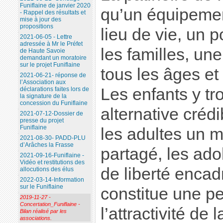
Funiflaine de janvier 2020
qu’un équipement
- Rappel des résultats et
mise à jour des
propositions
lieu de vie, un p
2021-06-05 - Lettre
adressée à Mr le Préfet
les familles, une
de Haute Savoie
demandant un moratoire
sur le projet Funiflaine
tous les âges et
2021-06-21- réponse de
l’Association aux
Les enfants y tr
déclarations faites lors de
la signature de la
concession du Funiflaine
alternative crédi
2021-07-12-Dossier de
presse du projet
Funiflaine
les adultes un 
2021-08-30- PADD-PLU
d’Arâches la Frasse
partagé, les ad
2021-09-16-Funiflaine -
Vidéo et restitutions des
de liberté encad
allocutions des élus
2022-03-14-Information
sur le Funiflaine
constitue une p
2019-11-27 -
Concertation_Funiflaine -
l’attractivité de l
Bilan réalisé par les
associations.