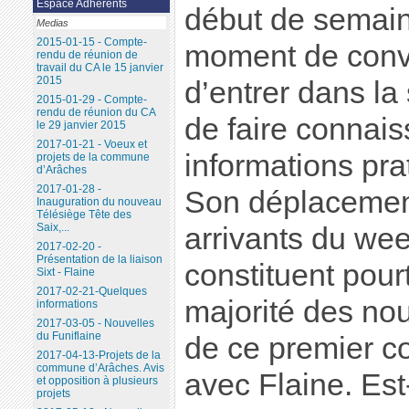
Espace Adhérents
début de semai
Medias
2015-01-15 - Compte-
moment de conviv
rendu de réunion de
travail du CA le 15 janvier
2015
d’entrer dans la
2015-01-29 - Compte-
rendu de réunion du CA
de faire connais
le 29 janvier 2015
2017-01-21 - Voeux et
informations prat
projets de la commune
d’Arâches
2017-01-28 -
Son déplacement
Inauguration du nouveau
Télésiège Tête des
Saix,...
arrivants du we
2017-02-20 -
Présentation de la liaison
constituent pour
Sixt - Flaine
2017-02-21-Quelques
majorité des no
informations
2017-03-05 - Nouvelles
du Funiflaine
de ce premier c
2017-04-13-Projets de la
commune d’Arâches. Avis
avec Flaine. Es
et opposition à plusieurs
projets