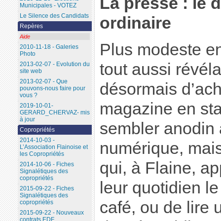
La presse : le d
Municipales - VOTEZ
Le Silence des Candidats
ordinaire
Repères
Aide
Plus modeste e
2010-11-18 - Galeries
Photo
tout aussi révéla
2013-02-07 - Evolution du
site web
2013-02-07 - Que
désormais d’ach
pouvons-nous faire pour
vous ?
magazine en sta
2019-10-01-
GERARD_CHERVAZ- mis
à jour
sembler anodin 
Copropriétés
2014-10-03 -
numérique, mai
L’Association Flainoise et
les Copropriétés
qui, à Flaine, ap
2014-10-06 - Fiches
Signalétiques des
copropriétés
leur quotidien l
2015-09-22 - Fiches
Signalétiques des
café, ou de lire
copropriétés
2015-09-22 - Nouveaux
contrats EDF