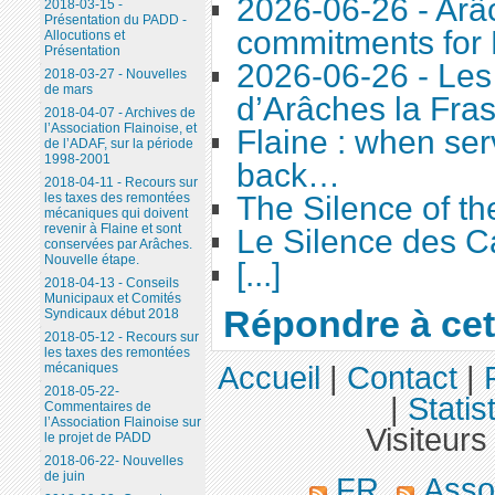
2026-06-26 - Arâc
2018-03-15 -
Présentation du PADD -
commitments for 
Allocutions et
Présentation
2026-06-26 - Le
2018-03-27 - Nouvelles
de mars
d’Arâches la Fra
2018-04-07 - Archives de
l’Association Flainoise, et
Flaine : when ser
de l’ADAF, sur la période
1998-2001
back…
2018-04-11 - Recours sur
les taxes des remontées
The Silence of t
mécaniques qui doivent
revenir à Flaine et sont
Le Silence des C
conservées par Arâches.
Nouvelle étape.
[...]
2018-04-13 - Conseils
Municipaux et Comités
Répondre à cet 
Syndicaux début 2018
2018-05-12 - Recours sur
les taxes des remontées
Accueil
|
Contact
|
mécaniques
2018-05-22-
|
Statis
Commentaires de
l’Association Flainoise sur
Visiteurs
le projet de PADD
2018-06-22- Nouvelles
de juin
FR
Assoc