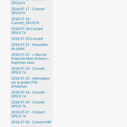
OPUS74
2018-07-17 - Concert
OPUS74
2018-07-18 -
Concert_OPUS74
2018-07-19-Concert
OPUS 74
2018-07-20-Concert
2018-07-21 - Nouvelles
de juillet
2018-07-22 - « Non Au
Projet de Marc Iochum ».
Exprimez-vous.
2018-07-23 - Concert
OPUS 74
2018-07-23 - Information
sur le projet UTN
d’Arâches
2018-07-24 - Concert
OPUS 74
2018-07-25 - Concert
OPUS 74
2018-07-27 - Concert
OPUS 74
2018-07-30 - Concert AIM