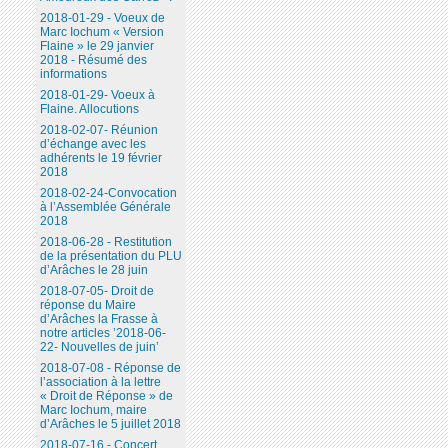
2018-01-29 - Voeux de
Marc Iochum « Version
Flaine » le 29 janvier
2018 - Résumé des
informations
2018-01-29- Voeux à
Flaine. Allocutions
2018-02-07- Réunion
d’échange avec les
adhérents le 19 février
2018
2018-02-24-Convocation
à l’Assemblée Générale
2018
2018-06-28 - Restitution
de la présentation du PLU
d’Arâches le 28 juin
2018-07-05- Droit de
réponse du Maire
d’Arâches la Frasse à
notre articles ’2018-06-
22- Nouvelles de juin’
2018-07-08 - Réponse de
l’association à la lettre
« Droit de Réponse » de
Marc Iochum, maire
d’Arâches le 5 juillet 2018
2018-07-16 - Concert