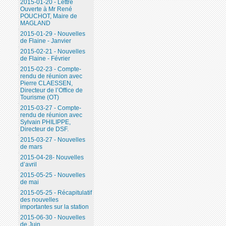
2015-01-20 - Lettre
Ouverte à Mr René
POUCHOT, Maire de
MAGLAND
2015-01-29 - Nouvelles
de Flaine - Janvier
2015-02-21 - Nouvelles
de Flaine - Février
2015-02-23 - Compte-
rendu de réunion avec
Pierre CLAESSEN,
Directeur de l’Office de
Tourisme (OT)
2015-03-27 - Compte-
rendu de réunion avec
Sylvain PHILIPPE,
Directeur de DSF.
2015-03-27 - Nouvelles
de mars
2015-04-28- Nouvelles
d’avril
2015-05-25 - Nouvelles
de mai
2015-05-25 - Récapitulatif
des nouvelles
importantes sur la station
2015-06-30 - Nouvelles
de Juin