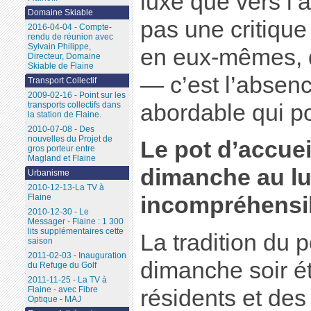
luxe que vers l’a
Domaine Skiable
pas une critiqu
2016-04-04 - Compte-
rendu de réunion avec
Sylvain Philippe,
en eux-mêmes, qu
Directeur, Domaine
Skiable de Flaine
— c’est l’absenc
Transport Collectif
2009-02-16 - Point sur les
abordable qui p
transports collectifs dans
la station de Flaine.
2010-07-08 - Des
nouvelles du Projet de
Le pot d’accue
gros porteur entre
Magland et Flaine
dimanche au lu
Urbanisme
2010-12-13-La TV à
Flaine
incompréhensi
2010-12-30 - Le
Messager - Flaine : 1 300
lits supplémentaires cette
La tradition du p
saison
2011-02-03 - Inauguration
dimanche soir é
du Refuge du Golf
2011-11-25 - La TV à
Flaine - avec Fibre
résidents et des 
Optique - MAJ