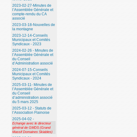
2023-02-27-Minutes de
l’Assemblée Générale et
compte-rendu du CA
associé
2023-03-18-Nouvelles de
la montagne
2023-12-14-Conseils
Municipaux et Comités
Syndicaux - 2023
2024-02-26 - Minutes de
l’Assemblée Générale et
du Conseil
d’Administration associé
2024-07-15-Conseils
Municipaux et Comités
Syndicaux - 2024
2025-03-11- Minutes de
l’Assemblée Générale et
du Conseil
d’administration associé
du 5 mars 2025
2025-03-12 - Statuts de
l’Association Flainoise
2025-04-02 -
Echange avec le directeur
général de GMDS (Grand
Massif Domaines Skiables)