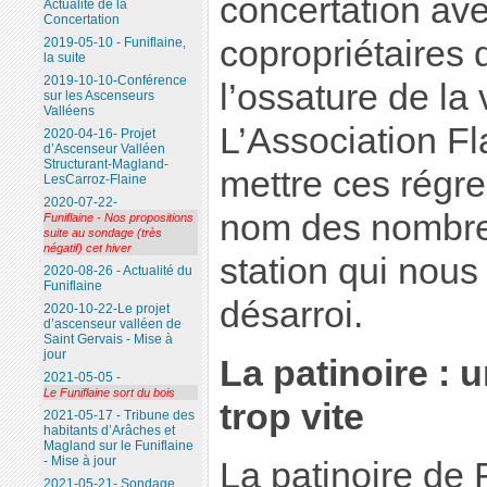
concertation ave
Actualité de la
Concertation
copropriétaires 
2019-05-10 - Funiflaine,
la suite
2019-10-10-Conférence
l’ossature de la 
sur les Ascenseurs
Valléens
L’Association Fl
2020-04-16- Projet
d’Ascenseur Valléen
Structurant-Magland-
mettre ces régre
LesCarroz-Flaine
2020-07-22-
nom des nombreu
Funiflaine - Nos propositions
suite au sondage (très
négatif) cet hiver
station qui nous 
2020-08-26 - Actualité du
Funiflaine
désarroi.
2020-10-22-Le projet
d’ascenseur valléen de
Saint Gervais - Mise à
jour
La patinoire : 
2021-05-05 -
Le Funiflaine sort du bois
trop vite
2021-05-17 - Tribune des
habitants d’Arâches et
Magland sur le Funiflaine
- Mise à jour
La patinoire de F
2021-05-21- Sondage