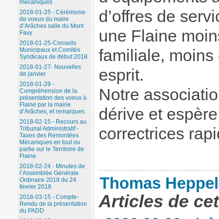
mécaniques
d’offres de serv
2018-01-25 - Cérémonie
de voeux du maire
d’Arâches salle du Mont
une Flaine moin
Favy
2018-01-25-Conseils
familiale, moin
Municipaux et Comités
Syndicaux de début 2018
2018-01-27- Nouvelles
esprit.
de janvier
2018-01-29 -
Notre associatio
Compréhension de la
présentation des voeux à
Flaine par la mairie
dérive et espèr
d’Arâches, et remarques.
2018-02-15 - Recours au
correctrices rapi
Tribunal Administratif -
Taxes des Remontées
Mécaniques en tout ou
partie sur le Territoire de
Flaine
2018-02-24 - Minutes de
l’Assemblée Générale
Thomas Heppel
Ordinaire 2018 du 24
février 2018
Articles de ce
2018-03-15 - Compte-
Rendu de la présentation
du PADD