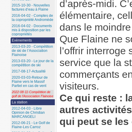
d’après-midi. C
2015-10-30 - Nouvelles
factures d’eau à Flaine
élémentaire, cel
2016-04-02 - Comptes de
la copropriété Andromède
dans le moindre
2016-04-02 - Documents
mis à disposition par les
copropriétés
Que Flaine ne s
Evènements
2013-03-20 - Compétition
l’offrir interrog
de ski de l’Association
Flainoise
service que la st
2013-03-20 - Le jour de la
compétition de ski
commerçants en
2017-08-17-Actualité
2020-03-03-Retour de
Flaine vers le Massif
visiteurs.
Partiel en cas de vent
2022-08-11-Compétition de
Ce qui reste : l
golf de l’Association Flainoise
La station
autres activité
2012-04-03 - Libre
Opinion de Christian
MARCANGELI
qui peut se les 
2012-06-21 - Le Golf de
Flaine-Les Carroz