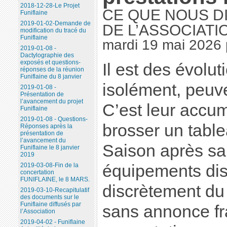
2018-12-28-Le Projet
CE QUE NOUS D
Funiflaine
2019-01-02-Demande de
DE L’ASSOCIATI
modification du tracé du
Funiflaine
mardi 19 mai 2026
2019-01-08 -
Dactylographie des
exposés et questions-
Il est des évolut
réponses de la réunion
Funiflaine du 8 janvier
isolément, peuv
2019-01-08 -
Présentation de
l’avancement du projet
C’est leur accumu
Funiflaine
2019-01-08 - Questions-
brosser un tabl
Réponses après la
présentation de
l’avancement du
Saison après sa
Funiflaine le 8 janvier
2019
2019-03-08-Fin de la
équipements dis
concertation
FUNIFLAINE, le 8 MARS.
discrètement du
2019-03-10-Recapitulatif
des documents sur le
Funiflaine diffusés par
sans annonce fr
l’Association
2019-04-02 - Funiflaine