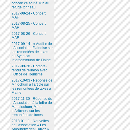
concert ce soir à 18h au
refuge tonneau
2017-08-24 - Concert
MAF
2017-08-25 - Concert
MAF
2017-08-26 - Concert
MAF
2017-09-14 - « Audit » de
l’Association Flainoise sur
les remontées de taxes
au Syndicat
Intercommunal de Flaine.
2017-09-28 - Compte-
rendu de réunion avec
l’Office de Tourisme
2017-10-03 - Réponse de
Mr Iochum à l’article sur
les remontées de taxes à
Flaine
2017-11-30 - Réponse de
l’Association à la lettre de
Marc Iochum, Maire
d’Arâches, sur les
remontées de taxes.
2018-01-11 - Nouvelles
de l’association « Les
Amoureux des Carroz ».