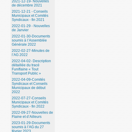
2021-12-19- Nouvelles
de décembre 2021
2021-12-21 - Conseils
Municipaux et Comités
Syndicaux - fin 2021
2022-01-29 - Nouvelles
de Janvier
2022-01-30-Documents
soumis à l’Assemblée
Générale 2022
2022-02-27-Minutes de
l’AG 2022
2022-04-02- Description
détaillée du tracé
Funiflaine « Tout
Transport Public »
2022-04-09-Comités
Syndicaux et Conseils
Municipaux de début
2022
2022-07-27-Conseils
Municipaux et Comités
Syndicaux - fin 2022
2022-09-27-Nouvelles de
Flaine et d’Ailleurs
2023-01-29-Documents
soumis à l’AG du 27
février 2023