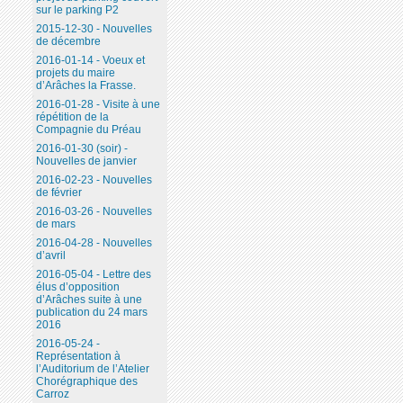
sur le parking P2
2015-12-30 - Nouvelles
de décembre
2016-01-14 - Voeux et
projets du maire
d’Arâches la Frasse.
2016-01-28 - Visite à une
répétition de la
Compagnie du Préau
2016-01-30 (soir) -
Nouvelles de janvier
2016-02-23 - Nouvelles
de février
2016-03-26 - Nouvelles
de mars
2016-04-28 - Nouvelles
d’avril
2016-05-04 - Lettre des
élus d’opposition
d’Arâches suite à une
publication du 24 mars
2016
2016-05-24 -
Représentation à
l’Auditorium de l’Atelier
Chorégraphique des
Carroz