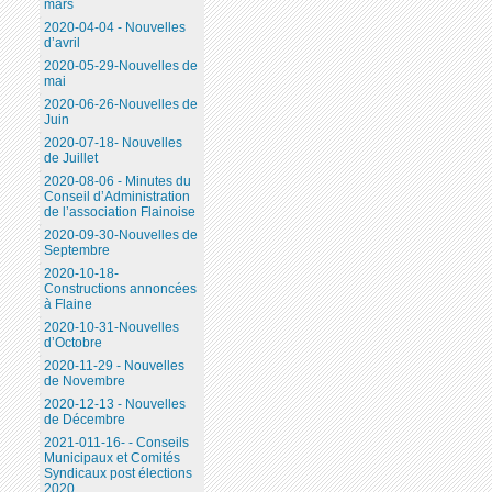
mars
2020-04-04 - Nouvelles
d’avril
2020-05-29-Nouvelles de
mai
2020-06-26-Nouvelles de
Juin
2020-07-18- Nouvelles
de Juillet
2020-08-06 - Minutes du
Conseil d’Administration
de l’association Flainoise
2020-09-30-Nouvelles de
Septembre
2020-10-18-
Constructions annoncées
à Flaine
2020-10-31-Nouvelles
d’Octobre
2020-11-29 - Nouvelles
de Novembre
2020-12-13 - Nouvelles
de Décembre
2021-011-16- - Conseils
Municipaux et Comités
Syndicaux post élections
2020