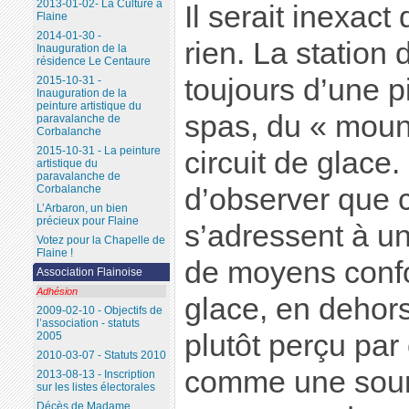
2013-01-02- La Culture à
Il serait inexact 
Flaine
2014-01-30 -
rien. La statio
Inauguration de la
résidence Le Centaure
toujours d’une p
2015-10-31 -
Inauguration de la
peinture artistique du
spas, du « mount
paravalanche de
Corbalanche
2015-10-31 - La peinture
circuit de glace.
artistique du
paravalanche de
d’observer que 
Corbalanche
L’Arbaron, un bien
précieux pour Flaine
s’adressent à un
Votez pour la Chapelle de
Flaine !
de moyens confor
Association Flainoise
Adhésion
glace, en dehors
2009-02-10 - Objectifs de
l’association - statuts
plutôt perçu pa
2005
2010-03-07 - Statuts 2010
comme une sour
2013-08-13 - Inscription
sur les listes électorales
Décès de Madame