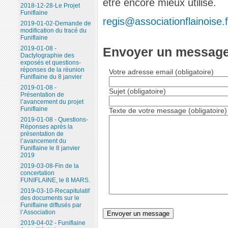
être encore mieux utilisé.
2018-12-28-Le Projet
Funiflaine
regis@associationflainoise.f
2019-01-02-Demande de
modification du tracé du
Funiflaine
Envoyer un message 
2019-01-08 -
Dactylographie des
exposés et questions-
réponses de la réunion
Votre adresse email (obligatoire)
Funiflaine du 8 janvier
2019-01-08 -
Sujet (obligatoire)
Présentation de
l’avancement du projet
Funiflaine
Texte de votre message (obligatoire)
2019-01-08 - Questions-
Réponses après la
présentation de
l’avancement du
Funiflaine le 8 janvier
2019
2019-03-08-Fin de la
concertation
FUNIFLAINE, le 8 MARS.
2019-03-10-Recapitulatif
des documents sur le
Funiflaine diffusés par
l’Association
2019-04-02 - Funiflaine