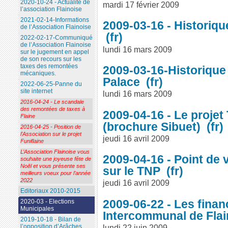
2020-10-24 - Actualité de
mardi 17 février 2009
l’association Flainoise
2021-02-14-Informations
2009-03-16 - Historiq
de l’Association Flainoise
2022-02-17-Communiqué
de l’Association Flainoise
lundi 16 mars 2009
sur le jugement en appel
de son recours sur les
taxes des remontées
2009-03-16-Historique 
mécaniques.
Palace
2022-06-25-Panne du
site internet
lundi 16 mars 2009
2016-04-24 - Le scandale
des remontées de taxes à
2009-04-16 - Le projet
Flaine
(brochure Sibuet)
2016-04-25 - Position de
l’Association sur le projet
jeudi 16 avril 2009
Funiflaine
L’Association Flainoise vous
2009-04-16 - Point de 
souhaite une joyeuse fête de
Noël et vous présente ses
sur le TNP
meilleurs voeux pour l’année
2022
jeudi 16 avril 2009
Editoriaux 2010-2015
2009-06-22 - Les fina
2020-03 - Elections
Municipales
Intercommunal de Fla
2019-10-18 - Bilan de
lundi 22 juin 2009
l’opposition d’Arâches