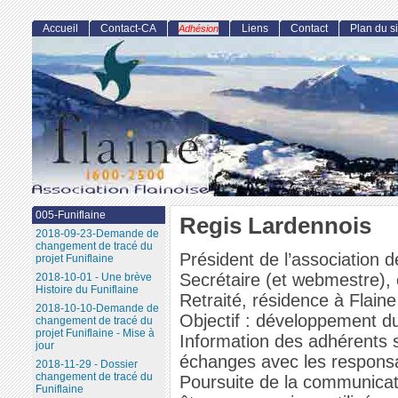
Accueil
Contact-CA
Liens
Contact
Plan du si
Adhésion
005-Funiflaine
Regis Lardennois
2018-09-23-Demande de
changement de tracé du
Président de l’association 
projet Funiflaine
Secrétaire (et webmestre), 
2018-10-01 - Une brève
Histoire du Funiflaine
Retraité, résidence à Flain
2018-10-10-Demande de
Objectif : développement dur
changement de tracé du
projet Funiflaine - Mise à
Information des adhérents sur
jour
échanges avec les responsab
2018-11-29 - Dossier
changement de tracé du
Poursuite de la communicati
Funiflaine