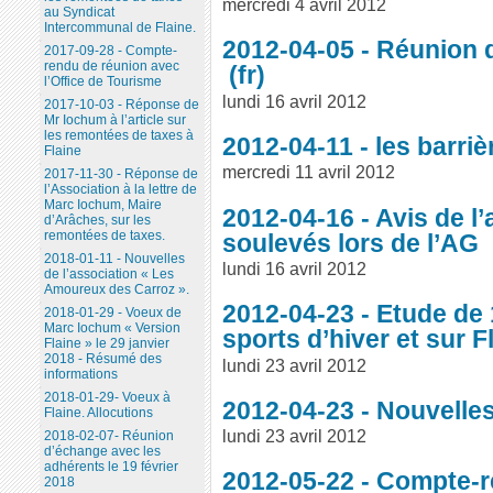
mercredi 4 avril 2012
au Syndicat
Intercommunal de Flaine.
2012-04-05 - Réunion 
2017-09-28 - Compte-
rendu de réunion avec
l’Office de Tourisme
lundi 16 avril 2012
2017-10-03 - Réponse de
Mr Iochum à l’article sur
les remontées de taxes à
2012-04-11 - les barriè
Flaine
mercredi 11 avril 2012
2017-11-30 - Réponse de
l’Association à la lettre de
Marc Iochum, Maire
2012-04-16 - Avis de l’
d’Arâches, sur les
remontées de taxes.
soulevés lors de l’AG
2018-01-11 - Nouvelles
lundi 16 avril 2012
de l’association « Les
Amoureux des Carroz ».
2012-04-23 - Etude de 
2018-01-29 - Voeux de
Marc Iochum « Version
sports d’hiver et sur F
Flaine » le 29 janvier
2018 - Résumé des
lundi 23 avril 2012
informations
2018-01-29- Voeux à
2012-04-23 - Nouvelle
Flaine. Allocutions
lundi 23 avril 2012
2018-02-07- Réunion
d’échange avec les
adhérents le 19 février
2012-05-22 - Compte-
2018