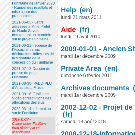
Funiflaine de janvier 2020
- Rappel des résultats et
Help
mise à jour des
propositions
lundi 21 mars 2011
2021-06-05 - Lettre
adressée à Mr le Préfet
Aide
de Haute Savoie
demandant un moratoire
lundi 19 avril 2010
sur le projet Funiflaine
2021-06-21- réponse de
2009-01-01 - Ancien Si
l’Association aux
déclarations faites lors de
mardi 1er décembre 2009
la signature de la
concession du Funiflaine
Private Area
2021-07-12-Dossier de
presse du projet
dimanche 6 février 2011
Funiflaine
2021-08-30- PADD-PLU
Archives documents
d’Arâches la Frasse
2021-09-16-Funiflaine -
mardi 1er décembre 2009
Vidéo et restitutions des
allocutions des élus
2002-12-02 - Projet de
2022-03-14-Information
sur le Funiflaine
2019-11-27 -
samedi 18 août 2018
Concertation_Funiflaine -
Bilan réalisé par les
2008-12-18-Informati
associations.