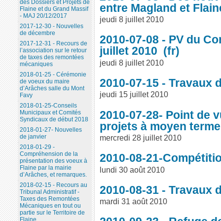
des Dossiers et Projets de
entre Magland et Flai
Flaine et du Grand Massif
- MAJ 20/12/2017
jeudi 8 juillet 2010
2017-12-30 - Nouvelles
de décembre
2010-07-08 - PV du Con
2017-12-31 - Recours de
juillet 2010
l’association sur le retour
de taxes des remontées
jeudi 8 juillet 2010
mécaniques
2018-01-25 - Cérémonie
2010-07-15 - Travaux d’
de voeux du maire
d’Arâches salle du Mont
jeudi 15 juillet 2010
Favy
2018-01-25-Conseils
2010-07-28- Point de v
Municipaux et Comités
Syndicaux de début 2018
projets à moyen term
2018-01-27- Nouvelles
mercredi 28 juillet 2010
de janvier
2018-01-29 -
Compréhension de la
2010-08-21-Compétitio
présentation des voeux à
Flaine par la mairie
lundi 30 août 2010
d’Arâches, et remarques.
2018-02-15 - Recours au
2010-08-31 - Travaux d
Tribunal Administratif -
Taxes des Remontées
mardi 31 août 2010
Mécaniques en tout ou
partie sur le Territoire de
Flaine