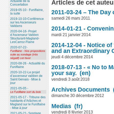
Articles de cet auteu
Actualité de la
Concertation
2019-05-10 - Funiflaine,
2011-03-24 – The Day 
la suite
samedi 26 mars 2011
2019-10-10-Conférence
sur les Ascenseurs
Valléens
2014-01-21 - Conveni
2020-04-16- Projet
mardi 21 janvier 2014
d’Ascenseur Valléen
Structurant-Magland-
LesCarroz-Flaine
2014-12-04 - Notice of
2020-07-22-
and an Extraordinary 
Funiflaine - Nos propositions
suite au sondage (très
jeudi 4 décembre 2014
négatif) cet hiver
2020-08-26 - Actualité du
2018-07-13 - « No to M
Funiflaine
your say.
2020-10-22-Le projet
d’ascenseur valléen de
vendredi 3 août 2018
Saint Gervais - Mise à
jour
Archives Documents
2021-05-05 -
Le Funiflaine sort du bois
dimanche 30 décembre 2012
2021-05-17 - Tribune des
habitants d’Arâches et
Magland sur le Funiflaine
Medias
- Mise à jour
vendredi 8 février 2013
2021-05-21- Sondage