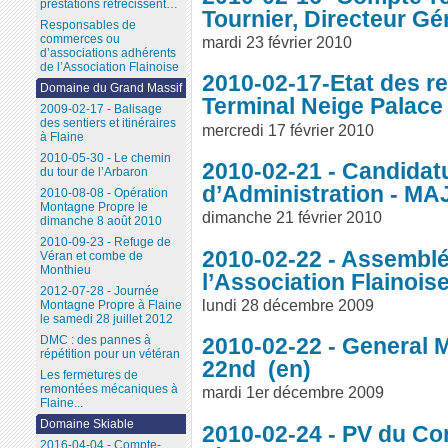
prestations rétrécissent…
Tournier, Directeur G
Responsables de
commerces ou
mardi 23 février 2010
d’associations adhérents
de l’Association Flainoise
2010-02-17-Etat des re
Domaine du Grand Massif
Terminal Neige Palace
2009-02-17 - Balisage
des sentiers et itinéraires
mercredi 17 février 2010
à Flaine
2010-05-30 - Le chemin
2010-02-21 - Candidat
du tour de l’Arbaron
d’Administration - MA
2010-08-08 - Opération
Montagne Propre le
dimanche 21 février 2010
dimanche 8 août 2010
2010-09-23 - Refuge de
2010-02-22 - Assemblé
Véran et combe de
Monthieu
l’Association Flainois
2012-07-28 - Journée
lundi 28 décembre 2009
Montagne Propre à Flaine
le samedi 28 juillet 2012
2010-02-22 - General 
DMC : des pannes à
répétition pour un vétéran
22nd
Les fermetures de
remontées mécaniques à
mardi 1er décembre 2009
Flaine...
Domaine Skiable
2010-02-24 - PV du Con
2016-04-04 - Compte-