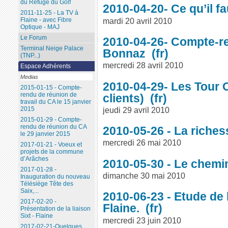
du Refuge du Golf
2010-04-20- Ce qu’il f
2011-11-25 - La TV à
mardi 20 avril 2010
Flaine - avec Fibre
Optique - MAJ
Le Forum
2010-04-26- Compte-re
Terminal Neige Palace
Bonnaz
(TNP...)
mercredi 28 avril 2010
Espace Adhérents
Medias
2010-04-29- Les Tour O
2015-01-15 - Compte-
rendu de réunion de
clients)
travail du CA le 15 janvier
jeudi 29 avril 2010
2015
2015-01-29 - Compte-
rendu de réunion du CA
2010-05-26 - La riches
le 29 janvier 2015
mercredi 26 mai 2010
2017-01-21 - Voeux et
projets de la commune
d’Arâches
2010-05-30 - Le chemi
2017-01-28 -
dimanche 30 mai 2010
Inauguration du nouveau
Télésiège Tête des
Saix,...
2010-06-23 - Etude de 
2017-02-20 -
Flaine.
Présentation de la liaison
Sixt - Flaine
mercredi 23 juin 2010
2017-02-21-Quelques