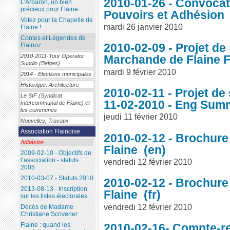
2010-01-26 - Convocat
L’Arbaron, un bien
précieux pour Flaine
Pouvoirs et Adhésion
Votez pour la Chapelle de
mardi 26 janvier 2010
Flaine !
Contes et Légendes de
2010-02-09 - Projet de
Flainoz
2010-2011-Tour Operator
Marchande de Flaine 
Sundio (Belges)
mardi 9 février 2010
2014 - Elections municipales
Historique, Architecture
2010-02-11 - Projet de
Le SIF (Syndicat
11-02-2010 - Eng Su
Intercommunal de Flaine) et
les communes
jeudi 11 février 2010
Nouvelles, Travaux
Association Flainoise
2010-02-12 - Brochure
Adhésion
Flaine
2009-02-10 - Objectifs de
l’association - statuts
vendredi 12 février 2010
2005
2010-03-07 - Statuts 2010
2010-02-12 - Brochure
2013-08-13 - Inscription
Flaine
sur les listes électorales
vendredi 12 février 2010
Décès de Madame
Christiane Scrivener
2010-02-16- Compte-r
Flaine : quand les