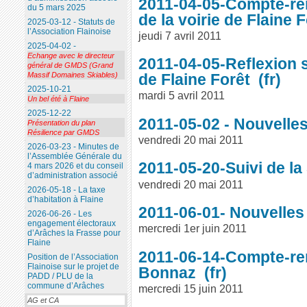
2011-04-05-Compte-r
du 5 mars 2025
de la voirie de Flaine 
2025-03-12 - Statuts de
l’Association Flainoise
jeudi 7 avril 2011
2025-04-02 -
Echange avec le directeur
2011-04-05-Reflexion 
général de GMDS (Grand
de Flaine Forêt
Massif Domaines Skiables)
2025-10-21
mardi 5 avril 2011
Un bel été à Flaine
2025-12-22
2011-05-02 - Nouvelle
Présentation du plan
Résilience par GMDS
vendredi 20 mai 2011
2026-03-23 - Minutes de
l’Assemblée Générale du
2011-05-20-Suivi de la
4 mars 2026 et du conseil
d’administration associé
vendredi 20 mai 2011
2026-05-18 - La taxe
d’habitation à Flaine
2011-06-01- Nouvelles
2026-06-26 - Les
engagement électoraux
mercredi 1er juin 2011
d’Arâches la Frasse pour
Flaine
2011-06-14-Compte-ren
Position de l’Association
Flainoise sur le projet de
Bonnaz
PADD / PLU de la
commune d’Arâches
mercredi 15 juin 2011
AG et CA