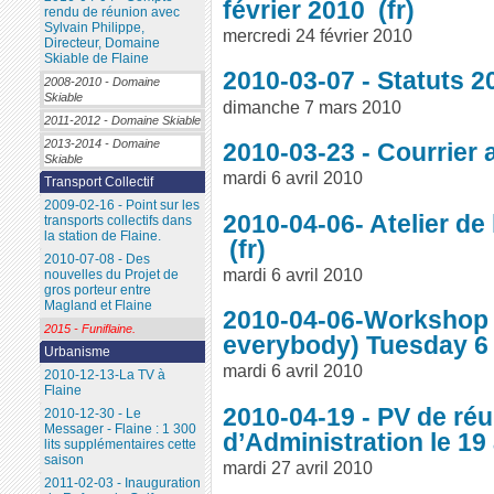
février 2010
rendu de réunion avec
Sylvain Philippe,
mercredi 24 février 2010
Directeur, Domaine
Skiable de Flaine
2010-03-07 - Statuts 
2008-2010 - Domaine
Skiable
dimanche 7 mars 2010
2011-2012 - Domaine Skiable
2013-2014 - Domaine
2010-03-23 - Courrier
Skiable
mardi 6 avril 2010
Transport Collectif
2009-02-16 - Point sur les
2010-04-06- Atelier de 
transports collectifs dans
la station de Flaine.
2010-07-08 - Des
mardi 6 avril 2010
nouvelles du Projet de
gros porteur entre
Magland et Flaine
2010-04-06-Workshop o
2015 - Funiflaine.
everybody) Tuesday 6 
Urbanisme
mardi 6 avril 2010
2010-12-13-La TV à
Flaine
2010-04-19 - PV de ré
2010-12-30 - Le
Messager - Flaine : 1 300
d’Administration le 19
lits supplémentaires cette
saison
mardi 27 avril 2010
2011-02-03 - Inauguration