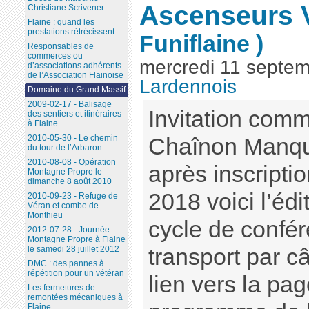
Ascenseurs 
Christiane Scrivener
Flaine : quand les
prestations rétrécissent…
Funiflaine )
Responsables de
commerces ou
mercredi 11 septe
d’associations adhérents
de l’Association Flainoise
Lardennois
Domaine du Grand Massif
2009-02-17 - Balisage
Invitation com
des sentiers et itinéraires
à Flaine
2010-05-30 - Le chemin
Chaînon Manqua
du tour de l’Arbaron
2010-08-08 - Opération
après inscripti
Montagne Propre le
dimanche 8 août 2010
2018 voici l’éd
2010-09-23 - Refuge de
Véran et combe de
Monthieu
cycle de confér
2012-07-28 - Journée
Montagne Propre à Flaine
transport par c
le samedi 28 juillet 2012
DMC : des pannes à
répétition pour un vétéran
lien vers la pag
Les fermetures de
remontées mécaniques à
Flaine...