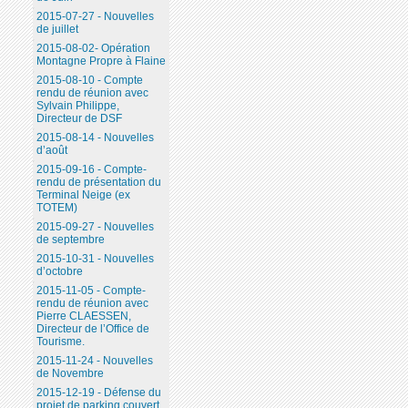
2015-07-27 - Nouvelles
de juillet
2015-08-02- Opération
Montagne Propre à Flaine
2015-08-10 - Compte
rendu de réunion avec
Sylvain Philippe,
Directeur de DSF
2015-08-14 - Nouvelles
d’août
2015-09-16 - Compte-
rendu de présentation du
Terminal Neige (ex
TOTEM)
2015-09-27 - Nouvelles
de septembre
2015-10-31 - Nouvelles
d’octobre
2015-11-05 - Compte-
rendu de réunion avec
Pierre CLAESSEN,
Directeur de l’Office de
Tourisme.
2015-11-24 - Nouvelles
de Novembre
2015-12-19 - Défense du
projet de parking couvert