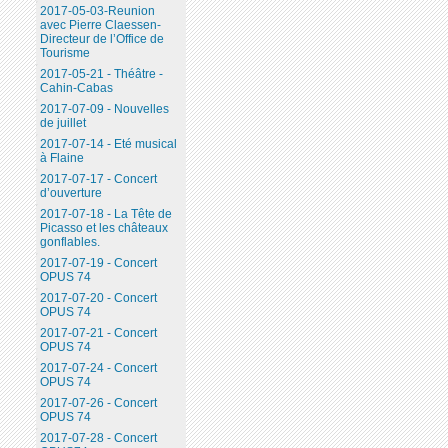
2017-05-03-Reunion
avec Pierre Claessen-
Directeur de l’Office de
Tourisme
2017-05-21 - Théâtre -
Cahin-Cabas
2017-07-09 - Nouvelles
de juillet
2017-07-14 - Eté musical
à Flaine
2017-07-17 - Concert
d’ouverture
2017-07-18 - La Tête de
Picasso et les châteaux
gonflables.
2017-07-19 - Concert
OPUS 74
2017-07-20 - Concert
OPUS 74
2017-07-21 - Concert
OPUS 74
2017-07-24 - Concert
OPUS 74
2017-07-26 - Concert
OPUS 74
2017-07-28 - Concert