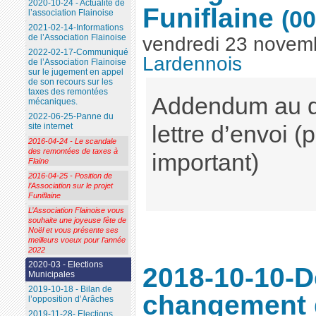
2020-10-24 - Actualité de
Funiflaine
(00
l’association Flainoise
2021-02-14-Informations
de l’Association Flainoise
vendredi 23 novem
2022-02-17-Communiqué
Lardennois
de l’Association Flainoise
sur le jugement en appel
de son recours sur les
taxes des remontées
Addendum au do
mécaniques.
2022-06-25-Panne du
site internet
lettre d’envoi 
2016-04-24 - Le scandale
des remontées de taxes à
important)
Flaine
2016-04-25 - Position de
l’Association sur le projet
Funiflaine
L’Association Flainoise vous
souhaite une joyeuse fête de
Noël et vous présente ses
meilleurs voeux pour l’année
2022
2020-03 - Elections
2018-10-10-
Municipales
2019-10-18 - Bilan de
changement d
l’opposition d’Arâches
2019-11-28- Elections