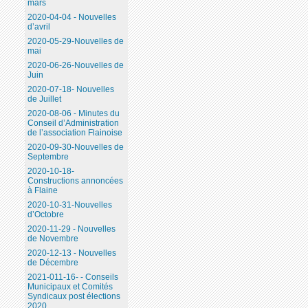
mars
2020-04-04 - Nouvelles
d’avril
2020-05-29-Nouvelles de
mai
2020-06-26-Nouvelles de
Juin
2020-07-18- Nouvelles
de Juillet
2020-08-06 - Minutes du
Conseil d’Administration
de l’association Flainoise
2020-09-30-Nouvelles de
Septembre
2020-10-18-
Constructions annoncées
à Flaine
2020-10-31-Nouvelles
d’Octobre
2020-11-29 - Nouvelles
de Novembre
2020-12-13 - Nouvelles
de Décembre
2021-011-16- - Conseils
Municipaux et Comités
Syndicaux post élections
2020