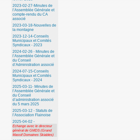
2023-02-27-Minutes de
l’Assemblée Générale et
compte-rendu du CA
associé
2023-03-18-Nouvelles de
la montagne
2023-12-14-Conseils
Municipaux et Comités
Syndicaux - 2023
2024-02-26 - Minutes de
l’Assemblée Générale et
du Conseil
d’Administration associé
2024-07-15-Conseils
Municipaux et Comités
Syndicaux - 2024
2025-03-11- Minutes de
l’Assemblée Générale et
du Conseil
d’administration associé
du 5 mars 2025
2025-03-12 - Statuts de
l’Association Flainoise
2025-04-02 -
Echange avec le directeur
général de GMDS (Grand
Massif Domaines Skiables)