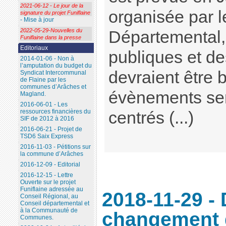
2021-06-12 - Le jour de la
organisée par l
signature du projet Funiflaine
- Mise à jour
2022-05-29-Nouvelles du
Départemental,
Funiflaine dans la presse
Editoriaux
publiques et des
2014-01-06 - Non à
l’amputation du budget du
devraient être 
Syndicat Intercommunal
de Flaine par les
communes d’Arâches et
évènements se
Magland.
2016-06-01 - Les
ressources financières du
centrés (...)
SIF de 2012 à 2016
2016-06-21 - Projet de
TSD6 Saix Express
2016-11-03 - Pétitions sur
la commune d’Arâches
2016-12-09 - Editorial
2016-12-15 - Lettre
Ouverte sur le projet
Funiflaine adressée au
2018-11-29 -
Conseil Régional, au
Conseil départemental et
à la Communauté de
changement 
Communes.