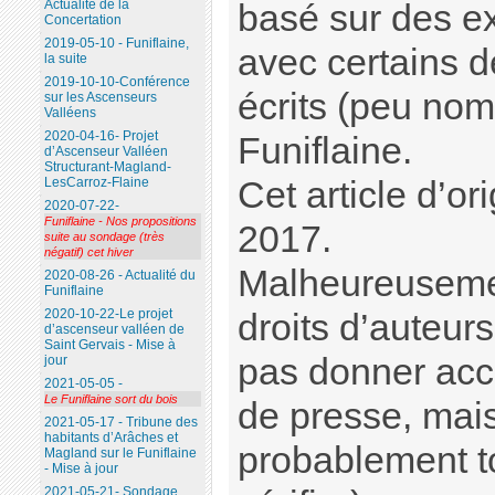
Actualité de la
basé sur des ex
Concertation
2019-05-10 - Funiflaine,
avec certains d
la suite
2019-10-10-Conférence
écrits (peu no
sur les Ascenseurs
Valléens
2020-04-16- Projet
Funiflaine.
d’Ascenseur Valléen
Structurant-Magland-
LesCarroz-Flaine
Cet article d’or
2020-07-22-
Funiflaine - Nos propositions
2017.
suite au sondage (très
négatif) cet hiver
Malheureusemen
2020-08-26 - Actualité du
Funiflaine
2020-10-22-Le projet
droits d’auteur
d’ascenseur valléen de
Saint Gervais - Mise à
pas donner accè
jour
2021-05-05 -
Le Funiflaine sort du bois
de presse, mai
2021-05-17 - Tribune des
habitants d’Arâches et
probablement t
Magland sur le Funiflaine
- Mise à jour
2021-05-21- Sondage