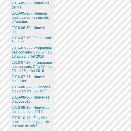
2016-05-25 - Nouvelles
de Mai
2016-05-26 - Réunion
publique sur les projets
d’Arâches
2016-06-30 - Nouvelles
de juin
2016-07-16 -Eté musical
à Flaine
2016-07-22 - Programme
des concerts OPUS74 du
18 au 22 juillet 2016
2016-07-27 - Programme
des concerts OPUS74 du
25 au 28 juillet 2016
2016-07-31 - Nouvelles
de Juillet
2016-08—21 - Concerts
du 22 août au 24 août
2016-08-30 - Nouvelles
d’août 2016
2016-09-20 - Nouvelles
de septembre 2016
2016-10-14 - Enquête
publique sur le projet de
retenue de Vérêt