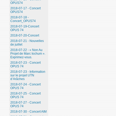
OPUS74
2018-07-17 - Concert
OPUS74
2018-07-18 -
Concert_OPUS74
2018-07-19-Concert
OPUS 74
2018-07-20-Concert
2018-07-21 - Nouvelles
de juillet
2018-07-22 - « Non Au
Projet de Marc Iochum ».
Exprimez-vous.
2018-07-23 - Concert
OPUS 74
2018-07-23 - Information
sur le projet UTN
d’Arâches
2018-07-24 - Concert
OPUS 74
2018-07-25 - Concert
OPUS 74
2018-07-27 - Concert
OPUS 74
2018-07-30 - Concert AIM