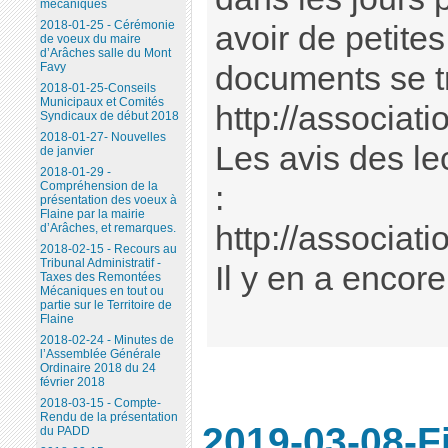
mécaniques
2018-01-25 - Cérémonie
avoir de petite
de voeux du maire
d’Arâches salle du Mont
Favy
documents se tr
2018-01-25-Conseils
Municipaux et Comités
http://associatio
Syndicaux de début 2018
2018-01-27- Nouvelles
Les avis des lec
de janvier
2018-01-29 -
Compréhension de la
:
présentation des voeux à
Flaine par la mairie
http://associatio
d’Arâches, et remarques.
2018-02-15 - Recours au
Tribunal Administratif -
Il y en a encore
Taxes des Remontées
Mécaniques en tout ou
partie sur le Territoire de
Flaine
2018-02-24 - Minutes de
l’Assemblée Générale
Ordinaire 2018 du 24
février 2018
2018-03-15 - Compte-
Rendu de la présentation
2019-03-08-Fi
du PADD