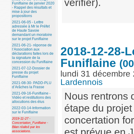
vérifier).
Funiflaine de janvier 2020
- Rappel des résultats et
mise à jour des
propositions
2021-06-05 - Lettre
adressée à Mr le Préfet
de Haute Savoie
demandant un moratoire
sur le projet Funiflaine
2021-06-21- réponse de
2018-12-28-L
l’Association aux
déclarations faites lors de
la signature de la
Funiflaine
(00
concession du Funiflaine
2021-07-12-Dossier de
lundi 31 décembre
presse du projet
Funiflaine
Lardennois
2021-08-30- PADD-PLU
d’Arâches la Frasse
Nous rentrons 
2021-09-16-Funiflaine -
Vidéo et restitutions des
allocutions des élus
étape du projet
2022-03-14-Information
sur le Funiflaine
concertation fo
2019-11-27 -
Concertation_Funiflaine -
Bilan réalisé par les
est prévue en J
associations.