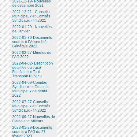
2021-12-19- Nouvelles
de décembre 2021
2021-12-21 - Conseils
Municipaux et Comités
Syndicaux - fin 2021
2022-01-29 - Nouvelles
de Janvier
2022-01-30-Documents
soumis à l’Assemblée
Générale 2022
2022-02-27-Minutes de
l’AG 2022
2022-04-02- Description
détaillée du tracé
Funiflaine « Tout
Transport Public »
2022-04-09-Comités
Syndicaux et Conseils
Municipaux de début
2022
2022-07-27-Conseils
Municipaux et Comités
Syndicaux - fin 2022
2022-09-27-Nouvelles de
Flaine et d’Ailleurs
2023-01-29-Documents
soumis à l’AG du 27
février 2023