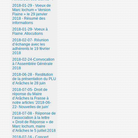
2018-01-29 - Voeux de
Marc Iochum « Version
Flaine » le 29 janvier
2018 - Résumé des
informations
2018-01-29- Voeux à
Flaine. Allocutions
2018-02-07- Réunion
d’échange avec les
adhérents le 19 février
2018
2018-02-24-Convocation
à l’Assemblée Générale
2018
2018-06-28 - Restitution
de la présentation du PLU
d’Arâches le 28 juin
2018-07-05- Droit de
réponse du Maire
d’Arâches la Frasse à
notre articles ’2018-06-
22- Nouvelles de juin’
2018-07-08 - Réponse de
l’association à la lettre
« Droit de Réponse » de
Marc Iochum, maire
d’Arâches le 5 juillet 2018
2018-07-16 - Concert