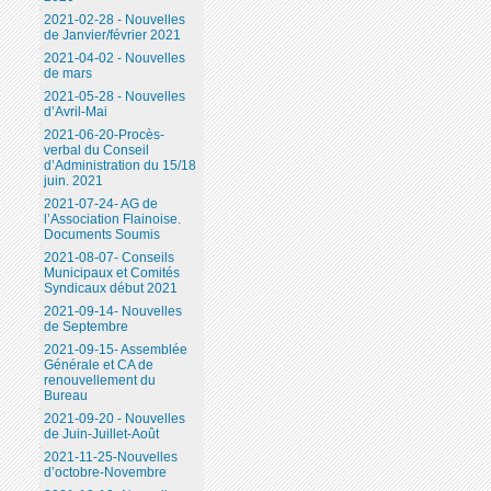
2021-02-28 - Nouvelles
de Janvier/février 2021
2021-04-02 - Nouvelles
de mars
2021-05-28 - Nouvelles
d’Avril-Mai
2021-06-20-Procès-
verbal du Conseil
d’Administration du 15/18
juin. 2021
2021-07-24- AG de
l’Association Flainoise.
Documents Soumis
2021-08-07- Conseils
Municipaux et Comités
Syndicaux début 2021
2021-09-14- Nouvelles
de Septembre
2021-09-15- Assemblée
Générale et CA de
renouvellement du
Bureau
2021-09-20 - Nouvelles
de Juin-Juillet-Août
2021-11-25-Nouvelles
d’octobre-Novembre