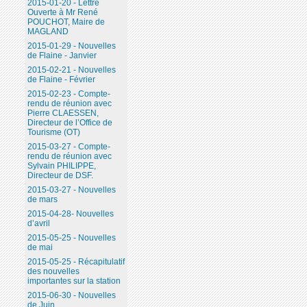
2015-01-20 - Lettre
Ouverte à Mr René
POUCHOT, Maire de
MAGLAND
2015-01-29 - Nouvelles
de Flaine - Janvier
2015-02-21 - Nouvelles
de Flaine - Février
2015-02-23 - Compte-
rendu de réunion avec
Pierre CLAESSEN,
Directeur de l’Office de
Tourisme (OT)
2015-03-27 - Compte-
rendu de réunion avec
Sylvain PHILIPPE,
Directeur de DSF.
2015-03-27 - Nouvelles
de mars
2015-04-28- Nouvelles
d’avril
2015-05-25 - Nouvelles
de mai
2015-05-25 - Récapitulatif
des nouvelles
importantes sur la station
2015-06-30 - Nouvelles
de Juin