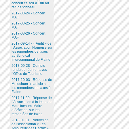
concert ce soir à 18h au
refuge tonneau
2017-08-24 - Concert
MAF
2017-08-25 - Concert
MAF
2017-08-26 - Concert
MAF
2017-09-14 - « Audit » de
l’Association Flainoise sur
les remontées de taxes
au Syndicat
Intercommunal de Flaine.
2017-09-28 - Compte-
rendu de réunion avec
l’Office de Tourisme
2017-10-03 - Réponse de
Mr Iochum à l’article sur
les remontées de taxes à
Flaine
2017-11-30 - Réponse de
l’Association à la lettre de
Marc Iochum, Maire
d’Arâches, sur les
remontées de taxes.
2018-01-11 - Nouvelles
de l’association « Les
Amoureux des Carroz ».