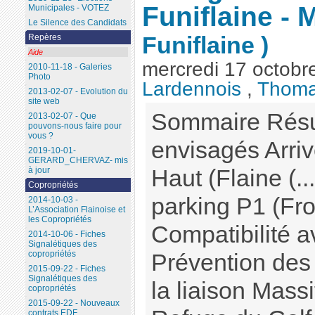
Funiflaine - 
Municipales - VOTEZ
Le Silence des Candidats
Funiflaine )
Repères
Aide
mercredi 17 octobr
2010-11-18 - Galeries
Photo
Lardennois
,
Thoma
2013-02-07 - Evolution du
site web
Sommaire Résu
2013-02-07 - Que
pouvons-nous faire pour
vous ?
envisagés Arriv
2019-10-01-
GERARD_CHERVAZ- mis
Haut (Flaine (...
à jour
Copropriétés
parking P1 (Fro
2014-10-03 -
L’Association Flainoise et
les Copropriétés
Compatibilité a
2014-10-06 - Fiches
Signalétiques des
copropriétés
Prévention des 
2015-09-22 - Fiches
Signalétiques des
la liaison Mass
copropriétés
2015-09-22 - Nouveaux
contrats EDF