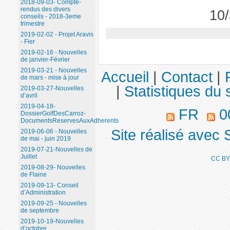
2018-09-03- Compte-
rendus des divers
10/
conseils - 2018-3eme
trimestre
2019-02-02 - Projet Aravis
- Fier
2019-02-16 - Nouvelles
de janvier-Février
2019-03-21 - Nouvelles
Accueil
|
Contact
|
de mars - mise à jour
|
Statistiques du s
2019-03-27-Nouvelles
d’avril
2019-04-18-
FR
00
DossierGolfDesCarroz-
DocumentsReservesAuxAdherents
Site réalisé avec 
2019-06-06 - Nouvelles
de mai - juin 2019
2019-07-21-Nouvelles de
Juillet
CC BY
2019-08-29- Nouvelles
de Flaine
2019-09-13- Conseil
d’Administration
2019-09-25 - Nouvelles
de septembre
2019-10-19-Nouvelles
d’octobre