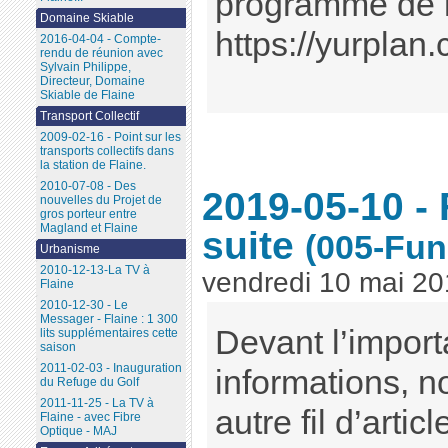
programme de l
Domaine Skiable
https://yurplan.
2016-04-04 - Compte-
rendu de réunion avec
Sylvain Philippe,
Directeur, Domaine
Skiable de Flaine
Transport Collectif
2009-02-16 - Point sur les
transports collectifs dans
la station de Flaine.
2010-07-08 - Des
2019-05-10 - 
nouvelles du Projet de
gros porteur entre
Magland et Flaine
suite
(005-Funi
Urbanisme
2010-12-13-La TV à
vendredi 10 mai 2
Flaine
2010-12-30 - Le
Messager - Flaine : 1 300
Devant l’impor
lits supplémentaires cette
saison
2011-02-03 - Inauguration
informations, 
du Refuge du Golf
2011-11-25 - La TV à
autre fil d’articl
Flaine - avec Fibre
Optique - MAJ