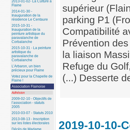
2013-01-02- La Culture à
supérieur (Flain
Flaine
2014-01-30 -
Inauguration de la
parking P1 (Fro
résidence Le Centaure
2015-10-31 -
Compatibilité a
Inauguration de la
peinture artistique du
paravalanche de
Prévention des 
Corbalanche
2015-10-31 - La peinture
la liaison Mass
artistique du
paravalanche de
Corbalanche
Refuge du Golf
L’Arbaron, un bien
précieux pour Flaine
(...) Desserte de
Votez pour la Chapelle de
Flaine !
Association Flainoise
Adhésion
2009-02-10 - Objectifs de
l’association - statuts
2005
2010-03-07 - Statuts 2010
2013-08-13 - Inscription
2019-10-10-C
sur les listes électorales
Décès de Madame