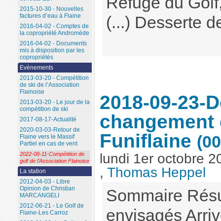
Refuge du Golf
2015-10-30 - Nouvelles
factures d’eau à Flaine
(...) Desserte de
2016-04-02 - Comptes de
la copropriété Andromède
2016-04-02 - Documents
mis à disposition par les
copropriétés
Evènements
2013-03-20 - Compétition
de ski de l’Association
Flainoise
2018-09-23-
2013-03-20 - Le jour de la
compétition de ski
changement d
2017-08-17-Actualité
2020-03-03-Retour de
Funiflaine
(00
Flaine vers le Massif
Partiel en cas de vent
2022-08-11-Compétition de
lundi 1er octobre 2
golf de l’Association Flainoise
,
Thomas Heppel
La station
2012-04-03 - Libre
Opinion de Christian
Sommaire Résu
MARCANGELI
2012-06-21 - Le Golf de
envisagés Arriv
Flaine-Les Carroz