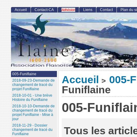
Accueil
Contact-CA
Liens
Contact
Plan du si
Adhésion
005-Funiflaine
Accueil
005-F
>
2018-09-23-Demande de
changement de tracé du
Funiflaine
projet Funiflaine
2018-10-01 - Une brève
Histoire du Funiflaine
005-Funiflai
2018-10-10-Demande de
changement de tracé du
projet Funiflaine - Mise à
jour
2018-11-29 - Dossier
Tous les articl
changement de tracé du
Funiflaine