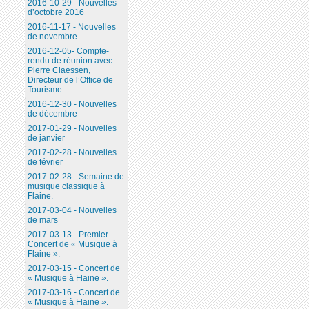
2016-10-29 - Nouvelles
d’octobre 2016
2016-11-17 - Nouvelles
de novembre
2016-12-05- Compte-
rendu de réunion avec
Pierre Claessen,
Directeur de l’Office de
Tourisme.
2016-12-30 - Nouvelles
de décembre
2017-01-29 - Nouvelles
de janvier
2017-02-28 - Nouvelles
de février
2017-02-28 - Semaine de
musique classique à
Flaine.
2017-03-04 - Nouvelles
de mars
2017-03-13 - Premier
Concert de « Musique à
Flaine ».
2017-03-15 - Concert de
« Musique à Flaine ».
2017-03-16 - Concert de
« Musique à Flaine ».