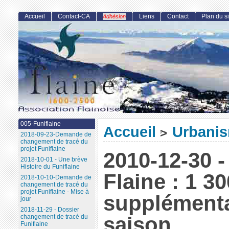
Accueil
Contact-CA
Liens
Contact
Plan du si
Adhésion
005-Funiflaine
Accueil
Urbani
>
2018-09-23-Demande de
changement de tracé du
projet Funiflaine
2010-12-30 -
2018-10-01 - Une brève
Histoire du Funiflaine
Flaine : 1 30
2018-10-10-Demande de
changement de tracé du
projet Funiflaine - Mise à
supplémenta
jour
2018-11-29 - Dossier
saison
changement de tracé du
Funiflaine