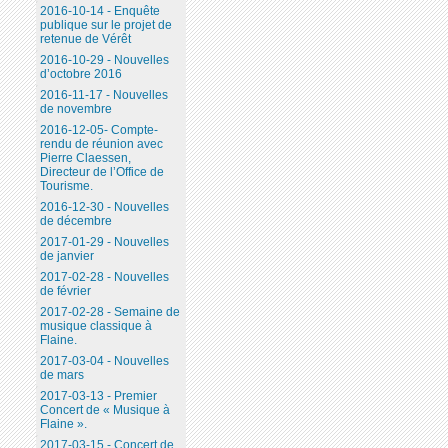
2016-10-14 - Enquête
publique sur le projet de
retenue de Vérêt
2016-10-29 - Nouvelles
d’octobre 2016
2016-11-17 - Nouvelles
de novembre
2016-12-05- Compte-
rendu de réunion avec
Pierre Claessen,
Directeur de l’Office de
Tourisme.
2016-12-30 - Nouvelles
de décembre
2017-01-29 - Nouvelles
de janvier
2017-02-28 - Nouvelles
de février
2017-02-28 - Semaine de
musique classique à
Flaine.
2017-03-04 - Nouvelles
de mars
2017-03-13 - Premier
Concert de « Musique à
Flaine ».
2017-03-15 - Concert de