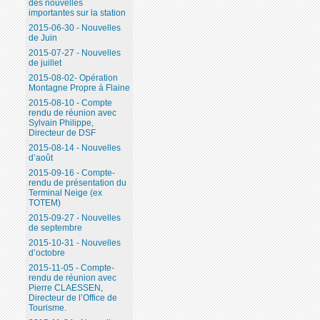
des nouvelles
importantes sur la station
2015-06-30 - Nouvelles
de Juin
2015-07-27 - Nouvelles
de juillet
2015-08-02- Opération
Montagne Propre à Flaine
2015-08-10 - Compte
rendu de réunion avec
Sylvain Philippe,
Directeur de DSF
2015-08-14 - Nouvelles
d’août
2015-09-16 - Compte-
rendu de présentation du
Terminal Neige (ex
TOTEM)
2015-09-27 - Nouvelles
de septembre
2015-10-31 - Nouvelles
d’octobre
2015-11-05 - Compte-
rendu de réunion avec
Pierre CLAESSEN,
Directeur de l’Office de
Tourisme.