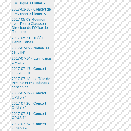
« Musique à Flaine ».
2017-03-16 - Concert de
« Musique à Flaine ».
2017-05-03-Reunion
avec Pierre Claessen-
Directeur de l’Office de
Tourisme
2017-05-21 - Théâtre -
Cahin-Cabas
2017-07-09 - Nouvelles
de juillet
2017-07-14 - Eté musical
à Flaine
2017-07-17 - Concert
d’ouverture
2017-07-18 - La Tête de
Picasso et les châteaux
gonflables.
2017-07-19 - Concert
OPUS 74
2017-07-20 - Concert
OPUS 74
2017-07-21 - Concert
OPUS 74
2017-07-24 - Concert
OPUS 74