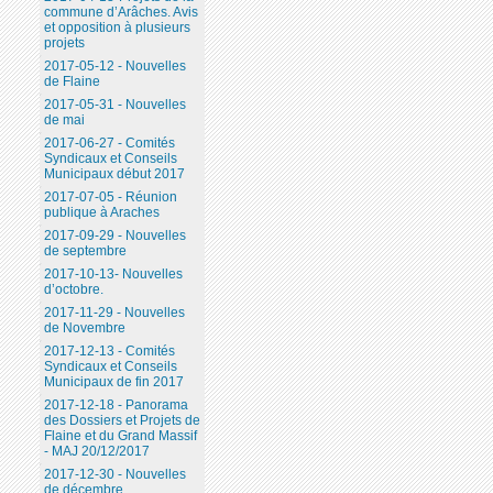
commune d’Arâches. Avis
et opposition à plusieurs
projets
2017-05-12 - Nouvelles
de Flaine
2017-05-31 - Nouvelles
de mai
2017-06-27 - Comités
Syndicaux et Conseils
Municipaux début 2017
2017-07-05 - Réunion
publique à Araches
2017-09-29 - Nouvelles
de septembre
2017-10-13- Nouvelles
d’octobre.
2017-11-29 - Nouvelles
de Novembre
2017-12-13 - Comités
Syndicaux et Conseils
Municipaux de fin 2017
2017-12-18 - Panorama
des Dossiers et Projets de
Flaine et du Grand Massif
- MAJ 20/12/2017
2017-12-30 - Nouvelles
de décembre