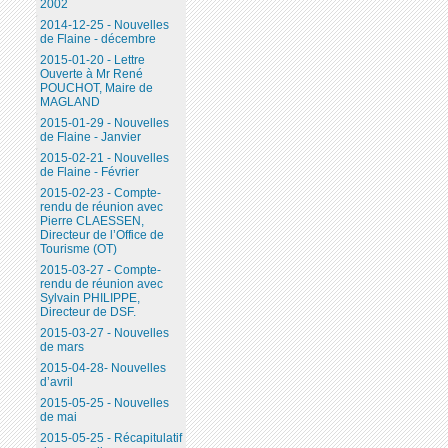
2002
2014-12-25 - Nouvelles
de Flaine - décembre
2015-01-20 - Lettre
Ouverte à Mr René
POUCHOT, Maire de
MAGLAND
2015-01-29 - Nouvelles
de Flaine - Janvier
2015-02-21 - Nouvelles
de Flaine - Février
2015-02-23 - Compte-
rendu de réunion avec
Pierre CLAESSEN,
Directeur de l’Office de
Tourisme (OT)
2015-03-27 - Compte-
rendu de réunion avec
Sylvain PHILIPPE,
Directeur de DSF.
2015-03-27 - Nouvelles
de mars
2015-04-28- Nouvelles
d’avril
2015-05-25 - Nouvelles
de mai
2015-05-25 - Récapitulatif