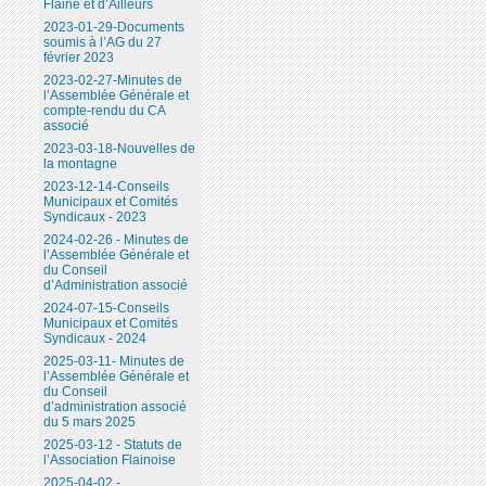
Flaine et d’Ailleurs
2023-01-29-Documents
soumis à l’AG du 27
février 2023
2023-02-27-Minutes de
l’Assemblée Générale et
compte-rendu du CA
associé
2023-03-18-Nouvelles de
la montagne
2023-12-14-Conseils
Municipaux et Comités
Syndicaux - 2023
2024-02-26 - Minutes de
l’Assemblée Générale et
du Conseil
d’Administration associé
2024-07-15-Conseils
Municipaux et Comités
Syndicaux - 2024
2025-03-11- Minutes de
l’Assemblée Générale et
du Conseil
d’administration associé
du 5 mars 2025
2025-03-12 - Statuts de
l’Association Flainoise
2025-04-02 -