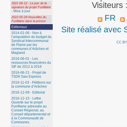
Visiteurs 
2021-06-12 - Le jour de la
signature du projet Funiflaine
- Mise à jour
FR
2022-05-29-Nouvelles du
Funiflaine dans la presse
Site réalisé avec 
Editoriaux
2014-01-06 - Non à
l’amputation du budget du
Syndicat Intercommunal
CC BY
de Flaine par les
communes d’Arâches et
Magland.
2016-06-01 - Les
ressources financières du
SIF de 2012 à 2016
2016-06-21 - Projet de
TSD6 Saix Express
2016-11-03 - Pétitions sur
la commune d’Arâches
2016-12-09 - Editorial
2016-12-15 - Lettre
Ouverte sur le projet
Funiflaine adressée au
Conseil Régional, au
Conseil départemental et
à la Communauté de
Communes.