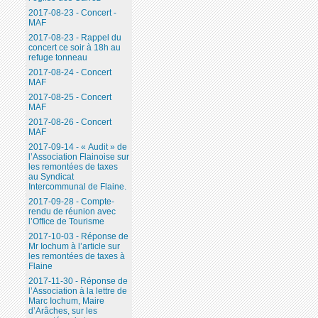
2017-08-23 - Concert -
MAF
2017-08-23 - Rappel du
concert ce soir à 18h au
refuge tonneau
2017-08-24 - Concert
MAF
2017-08-25 - Concert
MAF
2017-08-26 - Concert
MAF
2017-09-14 - « Audit » de
l’Association Flainoise sur
les remontées de taxes
au Syndicat
Intercommunal de Flaine.
2017-09-28 - Compte-
rendu de réunion avec
l’Office de Tourisme
2017-10-03 - Réponse de
Mr Iochum à l’article sur
les remontées de taxes à
Flaine
2017-11-30 - Réponse de
l’Association à la lettre de
Marc Iochum, Maire
d’Arâches, sur les