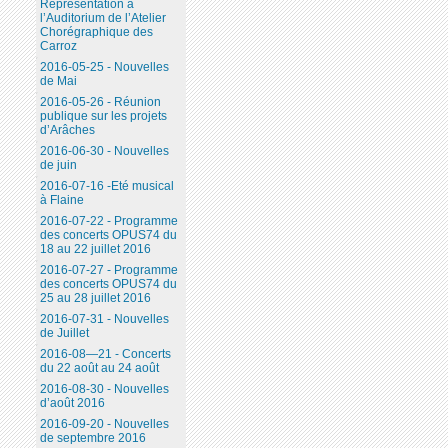
Représentation à
l’Auditorium de l’Atelier
Chorégraphique des
Carroz
2016-05-25 - Nouvelles
de Mai
2016-05-26 - Réunion
publique sur les projets
d’Arâches
2016-06-30 - Nouvelles
de juin
2016-07-16 -Eté musical
à Flaine
2016-07-22 - Programme
des concerts OPUS74 du
18 au 22 juillet 2016
2016-07-27 - Programme
des concerts OPUS74 du
25 au 28 juillet 2016
2016-07-31 - Nouvelles
de Juillet
2016-08—21 - Concerts
du 22 août au 24 août
2016-08-30 - Nouvelles
d’août 2016
2016-09-20 - Nouvelles
de septembre 2016