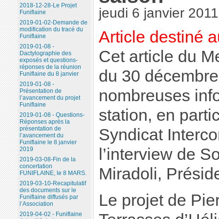
2018-12-28-Le Projet
jeudi 6 janvier 2011
Funiflaine
2019-01-02-Demande de
modification du tracé du
Article destiné 
Funiflaine
2019-01-08 -
Cet article du 
Dactylographie des
exposés et questions-
réponses de la réunion
du 30 décembre
Funiflaine du 8 janvier
2019-01-08 -
nombreuses info
Présentation de
l’avancement du projet
Funiflaine
station, en parti
2019-01-08 - Questions-
Réponses après la
présentation de
Syndicat Inter
l’avancement du
Funiflaine le 8 janvier
l’interview de 
2019
2019-03-08-Fin de la
concertation
Miradoli, Présid
FUNIFLAINE, le 8 MARS.
2019-03-10-Recapitulatif
des documents sur le
Le projet de Pie
Funiflaine diffusés par
l’Association
2019-04-02 - Funiflaine