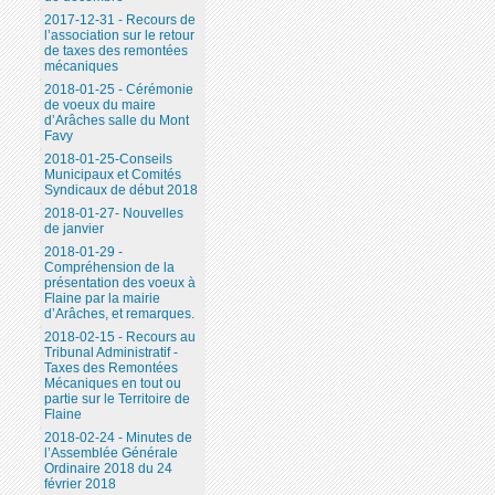
2017-12-31 - Recours de
l’association sur le retour
de taxes des remontées
mécaniques
2018-01-25 - Cérémonie
de voeux du maire
d’Arâches salle du Mont
Favy
2018-01-25-Conseils
Municipaux et Comités
Syndicaux de début 2018
2018-01-27- Nouvelles
de janvier
2018-01-29 -
Compréhension de la
présentation des voeux à
Flaine par la mairie
d’Arâches, et remarques.
2018-02-15 - Recours au
Tribunal Administratif -
Taxes des Remontées
Mécaniques en tout ou
partie sur le Territoire de
Flaine
2018-02-24 - Minutes de
l’Assemblée Générale
Ordinaire 2018 du 24
février 2018