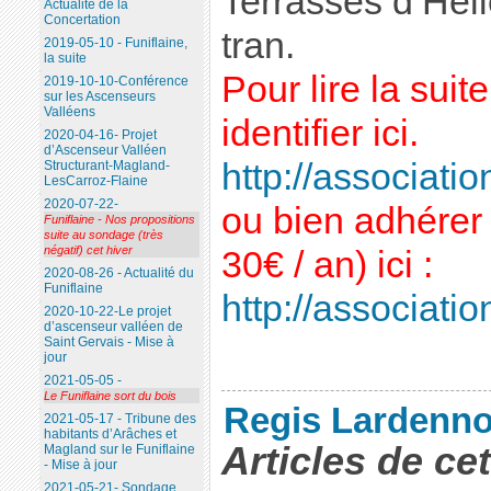
Terrasses d’Héli
Actualité de la
Concertation
tran.
2019-05-10 - Funiflaine,
la suite
Pour lire la sui
2019-10-10-Conférence
sur les Ascenseurs
Valléens
identifier ici.
2020-04-16- Projet
d’Ascenseur Valléen
http://association
Structurant-Magland-
LesCarroz-Flaine
2020-07-22-
ou bien adhérer 
Funiflaine - Nos propositions
suite au sondage (très
négatif) cet hiver
30€ / an) ici :
2020-08-26 - Actualité du
Funiflaine
http://association
2020-10-22-Le projet
d’ascenseur valléen de
Saint Gervais - Mise à
jour
2021-05-05 -
Le Funiflaine sort du bois
Regis Lardenno
2021-05-17 - Tribune des
habitants d’Arâches et
Articles de ce
Magland sur le Funiflaine
- Mise à jour
2021-05-21- Sondage