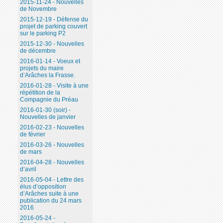
2015-11-24 - Nouvelles
de Novembre
2015-12-19 - Défense du
projet de parking couvert
sur le parking P2
2015-12-30 - Nouvelles
de décembre
2016-01-14 - Voeux et
projets du maire
d’Arâches la Frasse.
2016-01-28 - Visite à une
répétition de la
Compagnie du Préau
2016-01-30 (soir) -
Nouvelles de janvier
2016-02-23 - Nouvelles
de février
2016-03-26 - Nouvelles
de mars
2016-04-28 - Nouvelles
d’avril
2016-05-04 - Lettre des
élus d’opposition
d’Arâches suite à une
publication du 24 mars
2016
2016-05-24 -