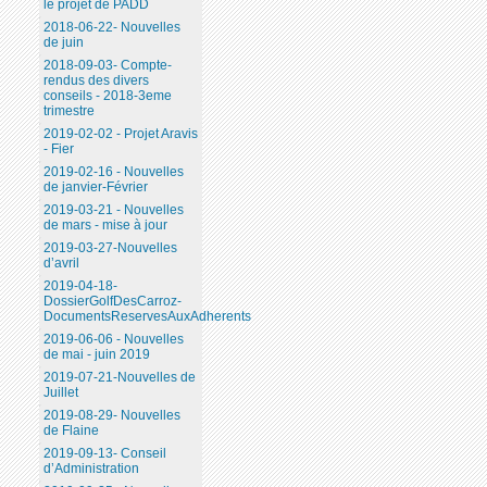
le projet de PADD
2018-06-22- Nouvelles
de juin
2018-09-03- Compte-
rendus des divers
conseils - 2018-3eme
trimestre
2019-02-02 - Projet Aravis
- Fier
2019-02-16 - Nouvelles
de janvier-Février
2019-03-21 - Nouvelles
de mars - mise à jour
2019-03-27-Nouvelles
d’avril
2019-04-18-
DossierGolfDesCarroz-
DocumentsReservesAuxAdherents
2019-06-06 - Nouvelles
de mai - juin 2019
2019-07-21-Nouvelles de
Juillet
2019-08-29- Nouvelles
de Flaine
2019-09-13- Conseil
d’Administration