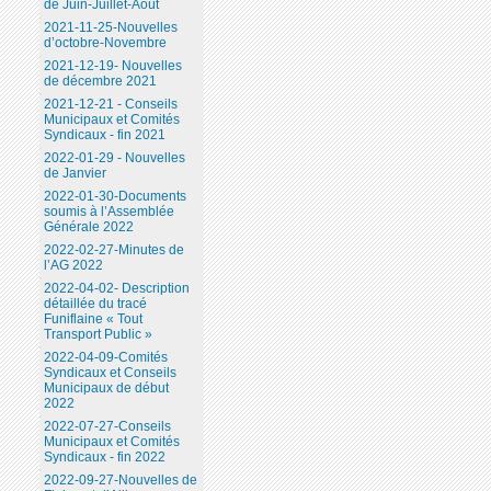
de Juin-Juillet-Août
2021-11-25-Nouvelles
d’octobre-Novembre
2021-12-19- Nouvelles
de décembre 2021
2021-12-21 - Conseils
Municipaux et Comités
Syndicaux - fin 2021
2022-01-29 - Nouvelles
de Janvier
2022-01-30-Documents
soumis à l’Assemblée
Générale 2022
2022-02-27-Minutes de
l’AG 2022
2022-04-02- Description
détaillée du tracé
Funiflaine « Tout
Transport Public »
2022-04-09-Comités
Syndicaux et Conseils
Municipaux de début
2022
2022-07-27-Conseils
Municipaux et Comités
Syndicaux - fin 2022
2022-09-27-Nouvelles de