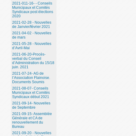
2021-011-16- - Conseils
Municipaux et Comités
Syndicaux post élections
2020
2021-02-28 - Nouvelles
de Janvier/février 2021
2021-04-02 - Nouvelles
de mars
2021-05-28 - Nouvelles
d’Avril-Mai
2021-06-20-Procès-
verbal du Conseil
d’Administration du 15/18
juin. 2021
2021-07-24- AG de
l’Association Flainoise.
Documents Soumis
2021-08-07- Conseils
Municipaux et Comités
Syndicaux début 2021
2021-09-14- Nouvelles
de Septembre
2021-09-15- Assemblée
Générale et CA de
renouvellement du
Bureau
2021-09-20 - Nouvelles