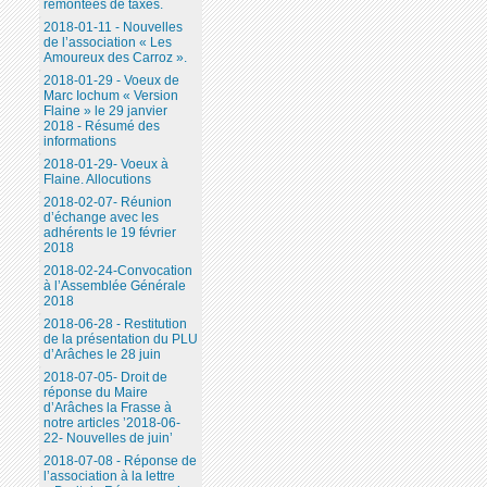
remontées de taxes.
2018-01-11 - Nouvelles
de l’association « Les
Amoureux des Carroz ».
2018-01-29 - Voeux de
Marc Iochum « Version
Flaine » le 29 janvier
2018 - Résumé des
informations
2018-01-29- Voeux à
Flaine. Allocutions
2018-02-07- Réunion
d’échange avec les
adhérents le 19 février
2018
2018-02-24-Convocation
à l’Assemblée Générale
2018
2018-06-28 - Restitution
de la présentation du PLU
d’Arâches le 28 juin
2018-07-05- Droit de
réponse du Maire
d’Arâches la Frasse à
notre articles ’2018-06-
22- Nouvelles de juin’
2018-07-08 - Réponse de
l’association à la lettre