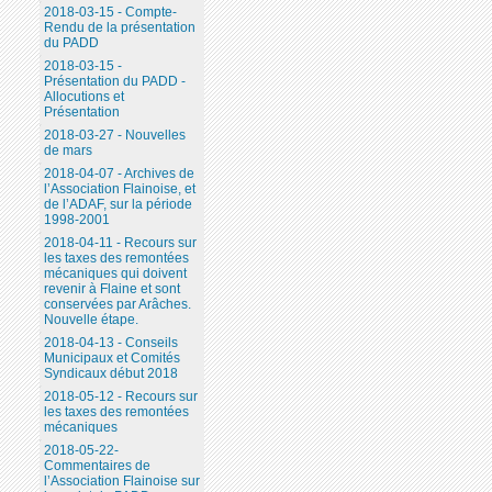
2018-03-15 - Compte-
Rendu de la présentation
du PADD
2018-03-15 -
Présentation du PADD -
Allocutions et
Présentation
2018-03-27 - Nouvelles
de mars
2018-04-07 - Archives de
l’Association Flainoise, et
de l’ADAF, sur la période
1998-2001
2018-04-11 - Recours sur
les taxes des remontées
mécaniques qui doivent
revenir à Flaine et sont
conservées par Arâches.
Nouvelle étape.
2018-04-13 - Conseils
Municipaux et Comités
Syndicaux début 2018
2018-05-12 - Recours sur
les taxes des remontées
mécaniques
2018-05-22-
Commentaires de
l’Association Flainoise sur