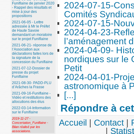
2024-07-15-Conse
Funiflaine de janvier 2020
- Rappel des résultats et
Comités Syndica
mise à jour des
propositions
2024-07-15-Nouve
2021-06-05 - Lettre
adressée à Mr le Préfet
2024-04-23-Refle
de Haute Savoie
demandant un moratoire
l’aménagement d
sur le projet Funiflaine
2021-06-21- réponse de
2024-04-09- Histo
l’Association aux
déclarations faites lors de
nordiques sur le
la signature de la
concession du Funiflaine
Petit
2021-07-12-Dossier de
presse du projet
2024-04-01-Proje
Funiflaine
2021-08-30- PADD-PLU
astronomique à P
d’Arâches la Frasse
[...]
2021-09-16-Funiflaine -
Vidéo et restitutions des
allocutions des élus
Répondre à cet 
2022-03-14-Information
sur le Funiflaine
2019-11-27 -
Accueil
|
Contact
|
Concertation_Funiflaine -
Bilan réalisé par les
|
Statis
associations.