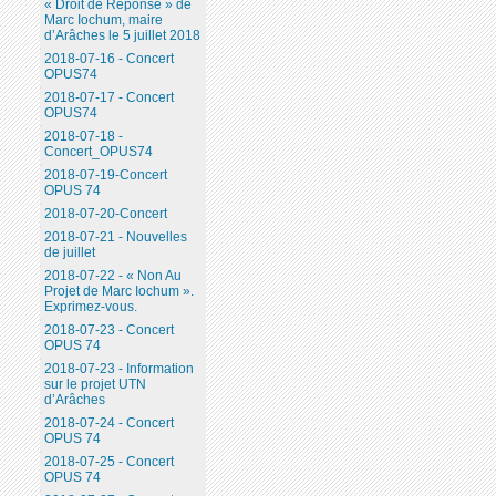
« Droit de Réponse » de
Marc Iochum, maire
d’Arâches le 5 juillet 2018
2018-07-16 - Concert
OPUS74
2018-07-17 - Concert
OPUS74
2018-07-18 -
Concert_OPUS74
2018-07-19-Concert
OPUS 74
2018-07-20-Concert
2018-07-21 - Nouvelles
de juillet
2018-07-22 - « Non Au
Projet de Marc Iochum ».
Exprimez-vous.
2018-07-23 - Concert
OPUS 74
2018-07-23 - Information
sur le projet UTN
d’Arâches
2018-07-24 - Concert
OPUS 74
2018-07-25 - Concert
OPUS 74