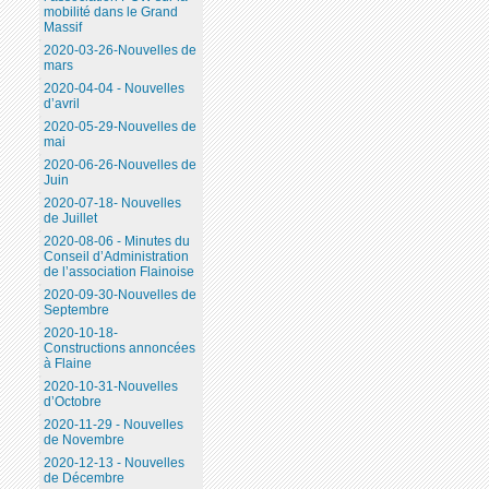
mobilité dans le Grand
Massif
2020-03-26-Nouvelles de
mars
2020-04-04 - Nouvelles
d’avril
2020-05-29-Nouvelles de
mai
2020-06-26-Nouvelles de
Juin
2020-07-18- Nouvelles
de Juillet
2020-08-06 - Minutes du
Conseil d’Administration
de l’association Flainoise
2020-09-30-Nouvelles de
Septembre
2020-10-18-
Constructions annoncées
à Flaine
2020-10-31-Nouvelles
d’Octobre
2020-11-29 - Nouvelles
de Novembre
2020-12-13 - Nouvelles
de Décembre