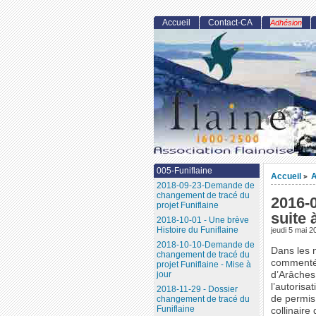
Accueil
Contact-CA
Adhésion
005-Funiflaine
Accueil
A
>
2018-09-23-Demande de
changement de tracé du
2016-0
projet Funiflaine
suite 
2018-10-01 - Une brève
Histoire du Funiflaine
jeudi 5 mai 2
2018-10-10-Demande de
Dans les 
changement de tracé du
commenté 
projet Funiflaine - Mise à
jour
d’Arâches 
l’autoris
2018-11-29 - Dossier
de permis
changement de tracé du
Funiflaine
collinaire