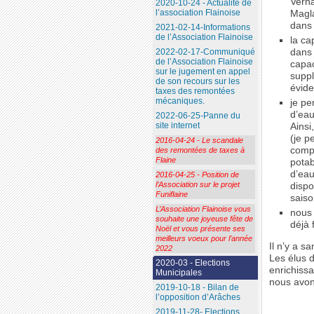
Verna
2020-10-24 - Actualité de
l’association Flainoise
Magla
dans 
2021-02-14-Informations
de l’Association Flainoise
la ca
dans 
2022-02-17-Communiqué
de l’Association Flainoise
capac
sur le jugement en appel
suppl
de son recours sur les
évide
taxes des remontées
mécaniques.
je pe
d’eau
2022-06-25-Panne du
site internet
Ainsi
(je p
2016-04-24 - Le scandale
compt
des remontées de taxes à
Flaine
potab
d’eau
2016-04-25 - Position de
l’Association sur le projet
dispo
Funiflaine
saiso
L’Association Flainoise vous
nous 
souhaite une joyeuse fête de
déjà 
Noël et vous présente ses
meilleurs voeux pour l’année
Il n’y a s
2022
Les élus 
2020-03 - Elections
enrichiss
Municipales
nous avon
2019-10-18 - Bilan de
l’opposition d’Arâches
2019-11-28- Elections