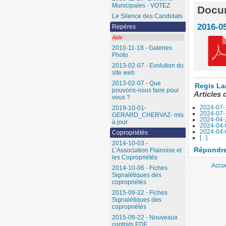
Municipales - VOTEZ
Docum
Le Silence des Candidats
2016-0
Repères
Aide
2010-11-18 - Galeries
Photo
2013-02-07 - Evolution du
site web
2013-02-07 - Que
Regis La
pouvons-nous faire pour
Articles 
vous ?
2024-07-
2019-10-01-
2024-07-
GERARD_CHERVAZ- mis
2024-04-
à jour
2024-04-0
2024-04-0
Copropriétés
[...]
2014-10-03 -
Répondre 
L’Association Flainoise et
les Copropriétés
Accue
2014-10-06 - Fiches
Signalétiques des
copropriétés
2015-09-22 - Fiches
Signalétiques des
copropriétés
2015-09-22 - Nouveaux
contrats EDF