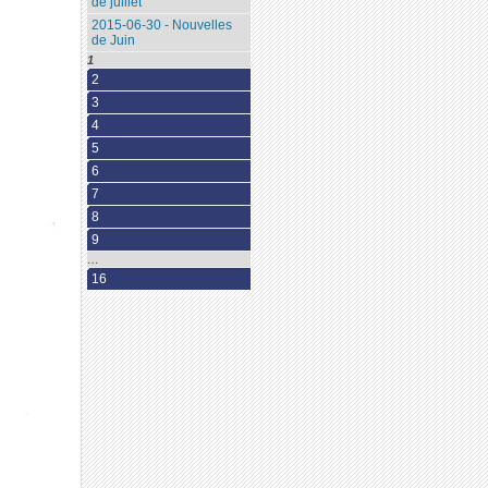
de juillet
2015-06-30 - Nouvelles
de Juin
1
2
3
4
5
6
7
8
9
…
16