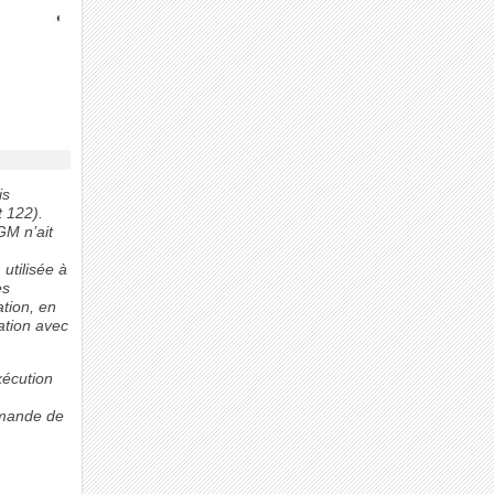
is
 122).
GM n’ait
utilisée à
es
ation, en
ation avec
xécution
demande de