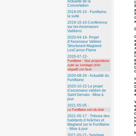
Actualité de la
Concertation
2019-05-10 - Funiflaine,
la suite
2019-10-10-Conférence
sur les Ascenseurs
Valléens
2020-04-16- Projet
d’Ascenseur Valléen
Structurant-Magland-
LesCarroz-Flaine
2020-07-22-
Funiflaine - Nos propositions
suite au sondage (très
négatif) cet hiver
2020-08-26 - Actualité du
Funiflaine
2020-10-22-Le projet
d’ascenseur valléen de
Saint Gervais - Mise à
jour
2021-05-05 -
Le Funiflaine sort du bois
2021-05-17 - Tribune des
habitants d’Arâches et
Magland sur le Funiflaine
- Mise à jour
2021-05-21- Sondage