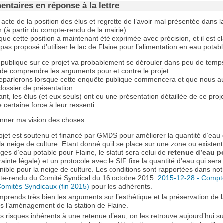
ntaires en réponse à la lettre
acte de la position des élus et regrette de l’avoir mal présentée dans l
n (à partir du compte-rendu de la mairie).
ue cette position a maintenant été exprimée avec précision, et il est cl
 pas proposé d’utiliser le lac de Flaine pour l’alimentation en eau potabl
publique sur ce projet va probablement se dérouler dans peu de temps, 
 de comprendre les arguments pour et contre le projet.
eparlerons lorsque cette enquête publique commencera et que nous a
dossier de présentation.
tant, les élus (et eux seuls) ont eu une présentation détaillée de ce proje
certaine force à leur ressenti.
onner ma vision des choses :
ojet est soutenu et financé par GMDS pour améliorer la quantité d’eau 
la neige de culture. Etant donné qu’il se place sur une zone ou existen
ges d’eau potable pour Flaine, le statut sera celui de
retenue d’eau p
rainte légale) et un protocole avec le SIF fixe la quantité d’eau qui sera
nible pour la neige de culture. Les conditions sont rapportées dans not
te-rendu du Comité Syndical du 16 octobre 2015.
2015-12-28 - Compt
omités Syndicaux (fin 2015)
pour les adhérents.
mprends très bien les arguments sur l’esthétique et la préservation de l
s l’aménagement de la station de Flaine.
es risques inhérents à une retenue d’eau, on les retrouve aujourd’hui su