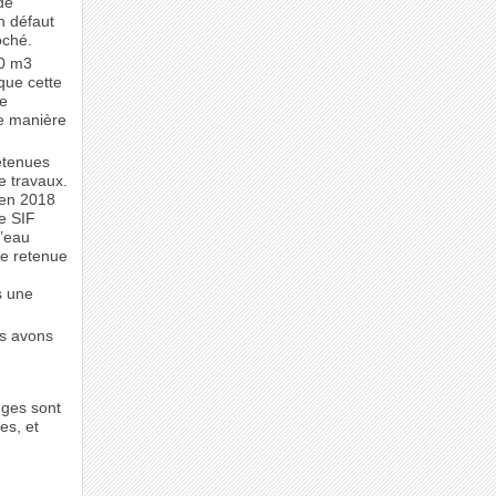
de
n défaut
oché.
00 m3
 que cette
ue
de manière
retenues
de travaux.
s en 2018
le SIF
l’eau
le retenue
e
s une
us avons
nges sont
es, et