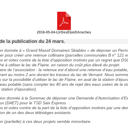
2016-05-04-LtrDesElusDAraches
de la publication du 24 mars.
ion donnée à « Grand Massif Domaines Skiables » de déposer un Perm
r pour créer une retenue collinaire (parcelles communales B n° 121 et
s et votes contre de la liste d’opposition motivés par un regret que DS
é à utiliser le lac de Flaine, en raison du coût plus élevé du projet.
e de l’association : la retenue est d’abord une retenue d’eau potable, 
durant au moins 2 ans durant les travaux du lac de Vernant. Nous somm
 sur la possibilité d’utiliser le lac de Flaine, en aval de la station d’épur
’eau potable (sans compter les 40 ans de rejet des eaux usées de la st
 station d’épuration).
ion donnée à la Soremac de déposer une Demande d’Autorisation d’E
ux (DAET) pour le TSD Saix Express .
s et votes contre de la part de la liste d’opposition motivés par une 
ion de un des deux télésièges existants.
on (partielle) à ces deux projets semble minoritaire.