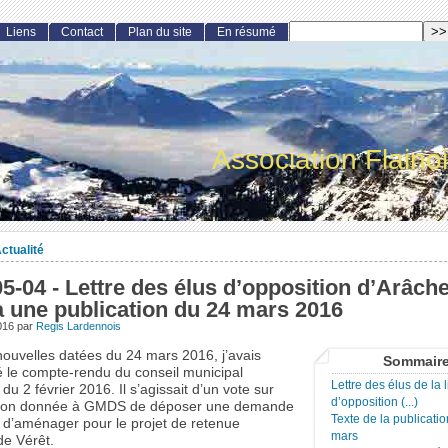
Liens
Contact
Plan du site
En résumé
Association Flaino
ctualité
5-04 - Lettre des élus d’opposition d’Arâch
à une publication du 24 mars 2016
016
par
Regis Lardennois
nouvelles datées du 24 mars 2016, j’avais
Sommair
le compte-rendu du conseil municipal
Lettre des élus de la l
du 2 février 2016. Il s’agissait d’un vote sur
d’opposition (...)
ation donnée à GMDS de déposer une demande
Texte de la publicati
 d’aménager pour le projet de retenue
mars
 de Vérêt.