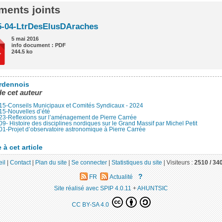
ents joints
5-04-LtrDesElusDAraches
5 mai 2016
info document : PDF
244.5 ko
rdennois
de cet auteur
15-Conseils Municipaux et Comités Syndicaux - 2024
15-Nouvelles d’été
23-Reflexions sur l’aménagement de Pierre Carrée
9- Histoire des disciplines nordiques sur le Grand Massif par Michel Petit
1-Projet d’observatoire astronomique à Pierre Carrée
à cet article
il
|
Contact
|
Plan du site
|
Se connecter
|
Statistiques du site
|
Visiteurs :
2510 /
34
?
FR
Actualité
Site réalisé avec SPIP 4.0.11
+
AHUNTSIC
CC BY-SA 4.0