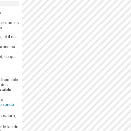
a
air que les
e..
et il est
urons eu
t, ce qui
disponible
t des
otable
re
e-rendu
a nature,
r le lac de