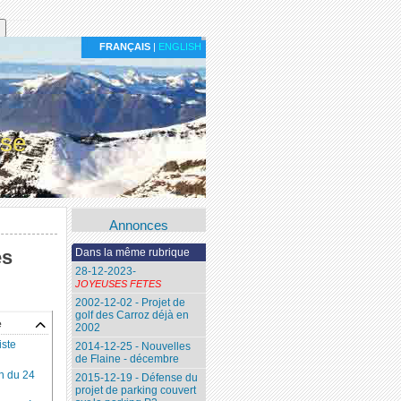
FRANÇAIS
|
ENGLISH
ise
Annonces
es
Dans la même rubrique
28-12-2023-
JOYEUSES FETES
2002-12-02 - Projet de
golf des Carroz déjà en
e
2002
iste
2014-12-25 - Nouvelles
de Flaine - décembre
on du 24
2015-12-19 - Défense du
projet de parking couvert