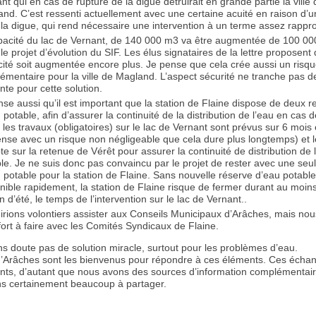
nt qui en cas de rupture de la digue détruirait en grande partie la ville 
nd. C’est ressenti actuellement avec une certaine acuité en raison d’u
la digue, qui rend nécessaire une intervention à un terme assez rappr
pacité du lac de Vernant, de 140 000 m3 va être augmentée de 100 0
le projet d’évolution du SIF. Les élus signataires de la lettre proposent
ité soit augmentée encore plus. Je pense que cela crée aussi un risq
émentaire pour la ville de Magland. L’aspect sécurité ne tranche pas 
nte pour cette solution.
nse aussi qu’il est important que la station de Flaine dispose de deux 
 potable, afin d’assurer la continuité de la distribution de l’eau en cas 
, les travaux (obligatoires) sur le lac de Vernant sont prévus sur 6 moi
ense avec un risque non négligeable que cela dure plus longtemps) et 
e sur la retenue de Vérêt pour assurer la continuité de distribution de 
le. Je ne suis donc pas convaincu par le projet de rester avec une seu
 potable pour la station de Flaine. Sans nouvelle réserve d’eau potabl
nible rapidement, la station de Flaine risque de fermer durant au moin
n d’été, le temps de l’intervention sur le lac de Vernant..
irions volontiers assister aux Conseils Municipaux d’Arâches, mais no
fort à faire avec les Comités Syndicaux de Flaine.
ans doute pas de solution miracle, surtout pour les problèmes d’eau.
d’Arâches sont les bienvenus pour répondre à ces éléments. Ces écha
ants, d’autant que nous avons des sources d’information complémentair
s certainement beaucoup à partager.