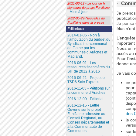
Comme
2021-06-12 - Le jour de la
signature du projet Funiflaine
- Mise à jour
Je prends 
publicatio
2022-05-29-Nouvelles du
Funiflaine dans la presse
Je pense q
élus n’ont
Editoriaux
2014-01-06 - Non à
L’enquête 
l’amputation du budget du
important
Syndicat Intercommunal
de Flaine par les
Nous en r
communes d’Arâches et
accès au 
Magland.
Pour l’ins
2016-06-01 - Les
donne une 
ressources financières du
SIF de 2012 à 2016
Je vais d
2016-06-21 - Projet de
TSD6 Saix Express
ce pr
pour 
2016-11-03 - Pétitions sur
la commune d’Arâches
capta
(cont
2016-12-09 - Editorial
dispo
2016-12-15 - Lettre
comp
Ouverte sur le projet
des C
Funiflaine adressée au
Conseil Régional, au
je co
Conseil départemental et
versu
à la Communauté de
Communes.
sur l