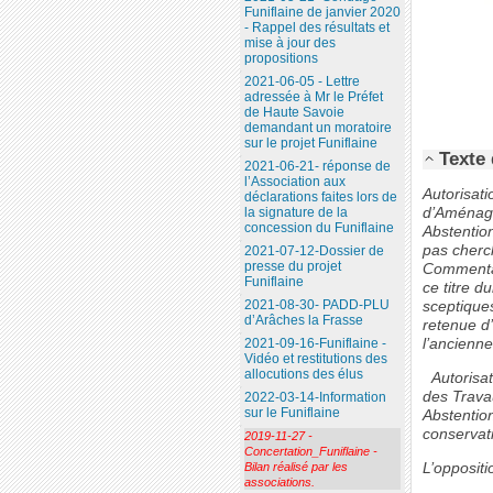
Funiflaine de janvier 2020
- Rappel des résultats et
mise à jour des
propositions
2021-06-05 - Lettre
adressée à Mr le Préfet
de Haute Savoie
demandant un moratoire
sur le projet Funiflaine
Texte 
2021-06-21- réponse de
l’Association aux
Autorisat
déclarations faites lors de
d’Aménage
la signature de la
concession du Funiflaine
Abstention
pas cherch
2021-07-12-Dossier de
presse du projet
Commentair
Funiflaine
ce titre 
2021-08-30- PADD-PLU
sceptiques
d’Arâches la Frasse
retenue d
l’ancienne
2021-09-16-Funiflaine -
Vidéo et restitutions des
allocutions des élus
Autorisat
des Trava
2022-03-14-Information
sur le Funiflaine
Abstention
conservat
2019-11-27 -
Concertation_Funiflaine -
L’oppositi
Bilan réalisé par les
associations.