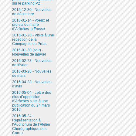
sur le parking P2
2015-12-30 - Nouvelles
de décembre
2016-01-14 - Voeux et
projets du maire
d’Arâches la Frasse.
2016-01-28 - Visite à une
répétition de la
Compagnie du Préau
2016-01-30 (soir) -
Nouvelles de janvier
2016-02-23 - Nouvelles
de février
2016-03-26 - Nouvelles
de mars
2016-04-28 - Nouvelles
d’avril
2016-05-04 - Lettre des
élus d’opposition
d’Arâches suite à une
publication du 24 mars
2016
2016-05-24 -
Représentation à
l’Auditorium de l’Atelier
Chorégraphique des
Carroz