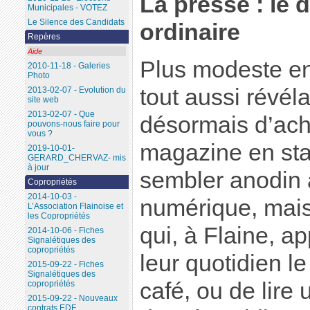
La presse : le d
Municipales - VOTEZ
Le Silence des Candidats
ordinaire
Repères
Aide
Plus modeste e
2010-11-18 - Galeries
Photo
tout aussi révéla
2013-02-07 - Evolution du
site web
2013-02-07 - Que
désormais d’ach
pouvons-nous faire pour
vous ?
magazine en sta
2019-10-01-
GERARD_CHERVAZ- mis
à jour
sembler anodin 
Copropriétés
2014-10-03 -
numérique, mai
L’Association Flainoise et
les Copropriétés
qui, à Flaine, ap
2014-10-06 - Fiches
Signalétiques des
copropriétés
leur quotidien l
2015-09-22 - Fiches
Signalétiques des
café, ou de lire
copropriétés
2015-09-22 - Nouveaux
contrats EDF