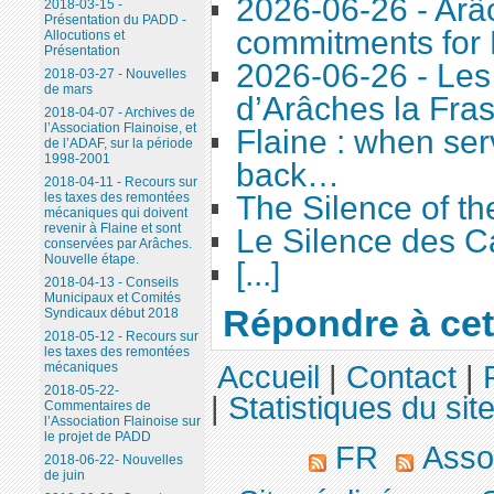
2026-06-26 - Arâc
2018-03-15 -
Présentation du PADD -
commitments for 
Allocutions et
Présentation
2026-06-26 - Le
2018-03-27 - Nouvelles
de mars
d’Arâches la Fra
2018-04-07 - Archives de
l’Association Flainoise, et
Flaine : when ser
de l’ADAF, sur la période
1998-2001
back…
2018-04-11 - Recours sur
les taxes des remontées
The Silence of t
mécaniques qui doivent
revenir à Flaine et sont
Le Silence des C
conservées par Arâches.
Nouvelle étape.
[...]
2018-04-13 - Conseils
Municipaux et Comités
Répondre à cet 
Syndicaux début 2018
2018-05-12 - Recours sur
les taxes des remontées
Accueil
|
Contact
|
mécaniques
2018-05-22-
|
Statistiques du sit
Commentaires de
l’Association Flainoise sur
le projet de PADD
FR
Assoc
2018-06-22- Nouvelles
de juin