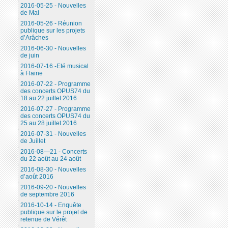
2016-05-25 - Nouvelles
de Mai
2016-05-26 - Réunion
publique sur les projets
d’Arâches
2016-06-30 - Nouvelles
de juin
2016-07-16 -Eté musical
à Flaine
2016-07-22 - Programme
des concerts OPUS74 du
18 au 22 juillet 2016
2016-07-27 - Programme
des concerts OPUS74 du
25 au 28 juillet 2016
2016-07-31 - Nouvelles
de Juillet
2016-08—21 - Concerts
du 22 août au 24 août
2016-08-30 - Nouvelles
d’août 2016
2016-09-20 - Nouvelles
de septembre 2016
2016-10-14 - Enquête
publique sur le projet de
retenue de Vérêt