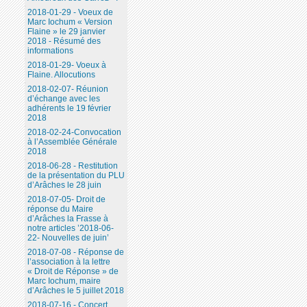
2018-01-29 - Voeux de
Marc Iochum « Version
Flaine » le 29 janvier
2018 - Résumé des
informations
2018-01-29- Voeux à
Flaine. Allocutions
2018-02-07- Réunion
d’échange avec les
adhérents le 19 février
2018
2018-02-24-Convocation
à l’Assemblée Générale
2018
2018-06-28 - Restitution
de la présentation du PLU
d’Arâches le 28 juin
2018-07-05- Droit de
réponse du Maire
d’Arâches la Frasse à
notre articles ’2018-06-
22- Nouvelles de juin’
2018-07-08 - Réponse de
l’association à la lettre
« Droit de Réponse » de
Marc Iochum, maire
d’Arâches le 5 juillet 2018
2018-07-16 - Concert