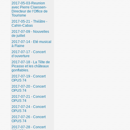
2017-05-03-Reunion
avec Pierre Claessen-
Directeur de l’Office de
Tourisme
2017-05-21 - Théâtre -
Cahin-Cabas
2017-07-09 - Nouvelles
de juillet
2017-07-14 - Eté musical
à Flaine
2017-07-17 - Concert
d’ouverture
2017-07-18 - La Tête de
Picasso et les châteaux
gonflables.
2017-07-19 - Concert
OPUS 74
2017-07-20 - Concert
OPUS 74
2017-07-21 - Concert
OPUS 74
2017-07-24 - Concert
OPUS 74
2017-07-26 - Concert
OPUS 74
2017-07-28 - Concert