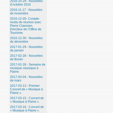
2016-10-29 - Nouvelles
d’octobre 2016
2016-11-17 - Nouvelles
de novembre
2016-12-05- Compte-
rendu de réunion avec
Pierre Claessen,
Directeur de l’Office de
Tourisme.
2016-12-30 - Nouvelles
de décembre
2017-01-29 - Nouvelles
de janvier
2017-02-28 - Nouvelles
de février
2017-02-28 - Semaine de
musique classique à
Flaine.
2017-03-04 - Nouvelles
de mars
2017-03-13 - Premier
Concert de « Musique à
Flaine ».
2017-03-15 - Concert de
« Musique à Flaine ».
2017-03-16 - Concert de
« Musique à Flaine ».