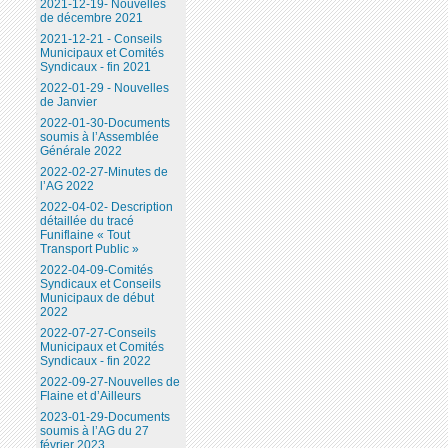
2021-12-19- Nouvelles
de décembre 2021
2021-12-21 - Conseils
Municipaux et Comités
Syndicaux - fin 2021
2022-01-29 - Nouvelles
de Janvier
2022-01-30-Documents
soumis à l’Assemblée
Générale 2022
2022-02-27-Minutes de
l’AG 2022
2022-04-02- Description
détaillée du tracé
Funiflaine « Tout
Transport Public »
2022-04-09-Comités
Syndicaux et Conseils
Municipaux de début
2022
2022-07-27-Conseils
Municipaux et Comités
Syndicaux - fin 2022
2022-09-27-Nouvelles de
Flaine et d’Ailleurs
2023-01-29-Documents
soumis à l’AG du 27
février 2023