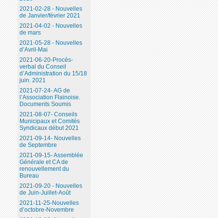
2021-02-28 - Nouvelles
de Janvier/février 2021
2021-04-02 - Nouvelles
de mars
2021-05-28 - Nouvelles
d’Avril-Mai
2021-06-20-Procès-
verbal du Conseil
d’Administration du 15/18
juin. 2021
2021-07-24- AG de
l’Association Flainoise.
Documents Soumis
2021-08-07- Conseils
Municipaux et Comités
Syndicaux début 2021
2021-09-14- Nouvelles
de Septembre
2021-09-15- Assemblée
Générale et CA de
renouvellement du
Bureau
2021-09-20 - Nouvelles
de Juin-Juillet-Août
2021-11-25-Nouvelles
d’octobre-Novembre