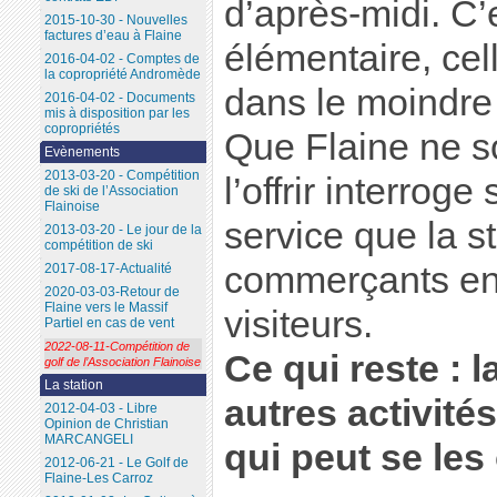
d’après-midi. C
2015-10-30 - Nouvelles
factures d’eau à Flaine
élémentaire, cel
2016-04-02 - Comptes de
la copropriété Andromède
dans le moindre
2016-04-02 - Documents
mis à disposition par les
copropriétés
Que Flaine ne s
Evènements
2013-03-20 - Compétition
l’offrir interrog
de ski de l’Association
Flainoise
service que la st
2013-03-20 - Le jour de la
compétition de ski
commerçants en
2017-08-17-Actualité
2020-03-03-Retour de
Flaine vers le Massif
visiteurs.
Partiel en cas de vent
2022-08-11-Compétition de
Ce qui reste : l
golf de l’Association Flainoise
La station
autres activité
2012-04-03 - Libre
Opinion de Christian
MARCANGELI
qui peut se les 
2012-06-21 - Le Golf de
Flaine-Les Carroz