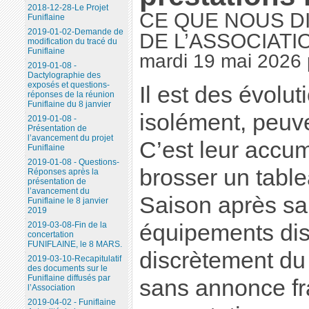
2018-12-28-Le Projet
CE QUE NOUS D
Funiflaine
2019-01-02-Demande de
DE L’ASSOCIATI
modification du tracé du
Funiflaine
mardi 19 mai 2026
2019-01-08 -
Dactylographie des
exposés et questions-
Il est des évolut
réponses de la réunion
Funiflaine du 8 janvier
isolément, peuv
2019-01-08 -
Présentation de
l’avancement du projet
C’est leur accumu
Funiflaine
2019-01-08 - Questions-
brosser un tabl
Réponses après la
présentation de
l’avancement du
Saison après sa
Funiflaine le 8 janvier
2019
2019-03-08-Fin de la
équipements dis
concertation
FUNIFLAINE, le 8 MARS.
discrètement du
2019-03-10-Recapitulatif
des documents sur le
Funiflaine diffusés par
sans annonce fr
l’Association
2019-04-02 - Funiflaine