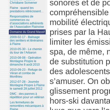
sonores et de pol
Christiane Scrivener
Flaine : quand les
compréhensible 
prestations rétrécissent…
Responsables de
mobilité électri
commerces ou
d’associations adhérents
de l’Association Flainoise
prises par la Ha
Domaine du Grand Massif
2009-02-17 - Balisage
limiter les émis
des sentiers et itinéraires
à Flaine
spa, de même, n’
2010-05-30 - Le chemin
du tour de l’Arbaron
2010-08-08 - Opération
de substitution 
Montagne Propre le
dimanche 8 août 2010
des adolescents
2010-09-23 - Refuge de
Véran et combe de
Monthieu
s’amuser. On ob
2012-07-28 - Journée
Montagne Propre à Flaine
glissement progr
le samedi 28 juillet 2012
DMC : des pannes à
répétition pour un vétéran
hors-ski davanta
Les fermetures de
remontées mécaniques à
Flaine...