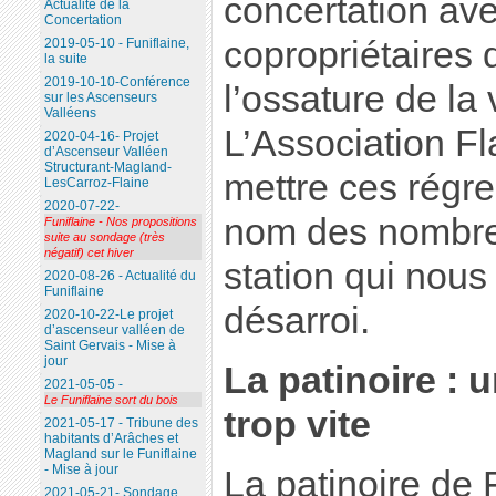
concertation ave
Actualité de la
Concertation
copropriétaires 
2019-05-10 - Funiflaine,
la suite
2019-10-10-Conférence
l’ossature de la 
sur les Ascenseurs
Valléens
L’Association Fl
2020-04-16- Projet
d’Ascenseur Valléen
Structurant-Magland-
mettre ces régre
LesCarroz-Flaine
2020-07-22-
nom des nombreu
Funiflaine - Nos propositions
suite au sondage (très
négatif) cet hiver
station qui nous 
2020-08-26 - Actualité du
Funiflaine
désarroi.
2020-10-22-Le projet
d’ascenseur valléen de
Saint Gervais - Mise à
jour
La patinoire : 
2021-05-05 -
Le Funiflaine sort du bois
trop vite
2021-05-17 - Tribune des
habitants d’Arâches et
Magland sur le Funiflaine
- Mise à jour
La patinoire de F
2021-05-21- Sondage