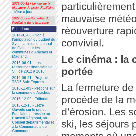
particulièrement
2021-06-12 - Le jour de la
signature du projet Funiflaine
- Mise à jour
mauvaise météo
2022-05-29-Nouvelles du
Funiflaine dans la presse
réouverture rap
Editoriaux
2014-01-06 - Non à
convivial.
l’amputation du budget du
Syndicat Intercommunal
de Flaine par les
communes d’Arâches et
Le cinéma : la 
Magland.
2016-06-01 - Les
ressources financières du
portée
SIF de 2012 à 2016
2016-06-21 - Projet de
TSD6 Saix Express
La fermeture de 
2016-11-03 - Pétitions sur
la commune d’Arâches
procède de la 
2016-12-09 - Editorial
2016-12-15 - Lettre
d’érosion. Les s
Ouverte sur le projet
Funiflaine adressée au
Conseil Régional, au
ski, les séjours 
Conseil départemental et
à la Communauté de
Communes.