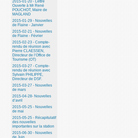
2015-01-20 - Lettre
Ouverte à Mr René
POUCHOT, Maire de
MAGLAND
2015-01-29 - Nouvelles
de Flaine - Janvier
2015-02-21 - Nouvelles
de Flaine - Février
2015-02-23 - Compte-
rendu de réunion avec
Pierre CLAESSEN,
Directeur de l’Office de
Tourisme (OT)
2015-03-27 - Compte-
rendu de réunion avec
Sylvain PHILIPPE,
Directeur de DSF.
2015-03-27 - Nouvelles
de mars
2015-04-28- Nouvelles
d’avril
2015-05-25 - Nouvelles
de mai
2015-05-25 - Récapitulatif
des nouvelles
importantes sur la station
2015-06-30 - Nouvelles
de Juin