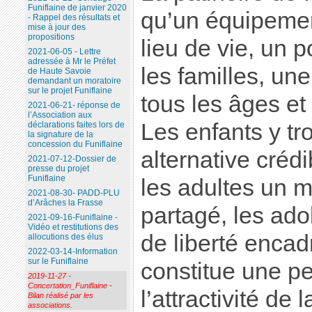
Funiflaine de janvier 2020
qu’un équipement
- Rappel des résultats et
mise à jour des
propositions
lieu de vie, un p
2021-06-05 - Lettre
adressée à Mr le Préfet
les familles, une
de Haute Savoie
demandant un moratoire
sur le projet Funiflaine
tous les âges et
2021-06-21- réponse de
l’Association aux
Les enfants y tr
déclarations faites lors de
la signature de la
concession du Funiflaine
alternative crédi
2021-07-12-Dossier de
presse du projet
Funiflaine
les adultes un 
2021-08-30- PADD-PLU
d’Arâches la Frasse
partagé, les ad
2021-09-16-Funiflaine -
Vidéo et restitutions des
de liberté encad
allocutions des élus
2022-03-14-Information
sur le Funiflaine
constitue une p
2019-11-27 -
Concertation_Funiflaine -
l’attractivité de l
Bilan réalisé par les
associations.