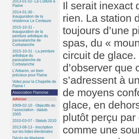
2013-01-02- La Culture à
Il serait inexact 
Flaine
2014-01-30 -
rien. La statio
Inauguration de la
résidence Le Centaure
toujours d’une p
2015-10-31 -
Inauguration de la
peinture artistique du
spas, du « mount
paravalanche de
Corbalanche
2015-10-31 - La peinture
circuit de glace.
artistique du
paravalanche de
d’observer que 
Corbalanche
L’Arbaron, un bien
précieux pour Flaine
s’adressent à un
Votez pour la Chapelle de
Flaine !
de moyens confor
Association Flainoise
Adhésion
glace, en dehors
2009-02-10 - Objectifs de
l’association - statuts
plutôt perçu pa
2005
2010-03-07 - Statuts 2010
comme une sour
2013-08-13 - Inscription
sur les listes électorales
Décès de Madame