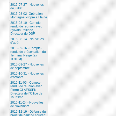
2015-07-27 - Nouvelles
de juillet
2015-08-02- Opération
Montagne Propre à Flaine
2015-08-10 - Compte
rendu de réunion avec
Sylvain Philippe,
Directeur de DSF
2015-08-14 - Nouvelles
d’août
2015-09-16 - Compte-
rendu de présentation du
Terminal Neige (ex
TOTEM)
2015-09-27 - Nouvelles
de septembre
2015-10-31 - Nouvelles
d’octobre
2015-11-05 - Compte-
rendu de réunion avec
Pierre CLAESSEN,
Directeur de l’Office de
Tourisme.
2015-11-24 - Nouvelles
de Novembre
2015-12-19 - Défense du
projet de parking couvert