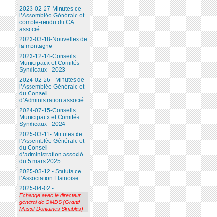
2023-02-27-Minutes de
l’Assemblée Générale et
compte-rendu du CA
associé
2023-03-18-Nouvelles de
la montagne
2023-12-14-Conseils
Municipaux et Comités
Syndicaux - 2023
2024-02-26 - Minutes de
l’Assemblée Générale et
du Conseil
d’Administration associé
2024-07-15-Conseils
Municipaux et Comités
Syndicaux - 2024
2025-03-11- Minutes de
l’Assemblée Générale et
du Conseil
d’administration associé
du 5 mars 2025
2025-03-12 - Statuts de
l’Association Flainoise
2025-04-02 -
Echange avec le directeur
général de GMDS (Grand
Massif Domaines Skiables)