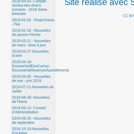
Site réalisé avec 
2018-09-03- Compte-
rendus des divers
conseils - 2018-3eme
trimestre
CC BY
2019-02-02 - Projet Aravis
- Fier
2019-02-16 - Nouvelles
de janvier-Février
2019-03-21 - Nouvelles
de mars - mise à jour
2019-03-27-Nouvelles
d’avril
2019-04-18-
DossierGolfDesCarroz-
DocumentsReservesAuxAdherents
2019-06-06 - Nouvelles
de mai - juin 2019
2019-07-21-Nouvelles de
Juillet
2019-08-29- Nouvelles
de Flaine
2019-09-13- Conseil
d’Administration
2019-09-25 - Nouvelles
de septembre
2019-10-19-Nouvelles
d’octobre