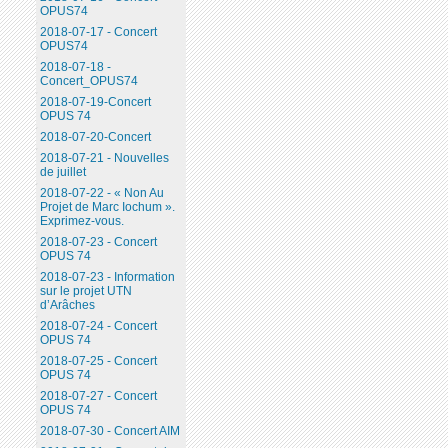
OPUS74
2018-07-17 - Concert
OPUS74
2018-07-18 -
Concert_OPUS74
2018-07-19-Concert
OPUS 74
2018-07-20-Concert
2018-07-21 - Nouvelles
de juillet
2018-07-22 - « Non Au
Projet de Marc Iochum ».
Exprimez-vous.
2018-07-23 - Concert
OPUS 74
2018-07-23 - Information
sur le projet UTN
d’Arâches
2018-07-24 - Concert
OPUS 74
2018-07-25 - Concert
OPUS 74
2018-07-27 - Concert
OPUS 74
2018-07-30 - Concert AIM