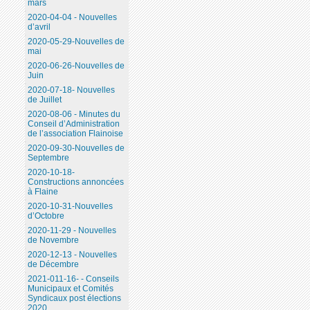
mars
2020-04-04 - Nouvelles
d’avril
2020-05-29-Nouvelles de
mai
2020-06-26-Nouvelles de
Juin
2020-07-18- Nouvelles
de Juillet
2020-08-06 - Minutes du
Conseil d’Administration
de l’association Flainoise
2020-09-30-Nouvelles de
Septembre
2020-10-18-
Constructions annoncées
à Flaine
2020-10-31-Nouvelles
d’Octobre
2020-11-29 - Nouvelles
de Novembre
2020-12-13 - Nouvelles
de Décembre
2021-011-16- - Conseils
Municipaux et Comités
Syndicaux post élections
2020