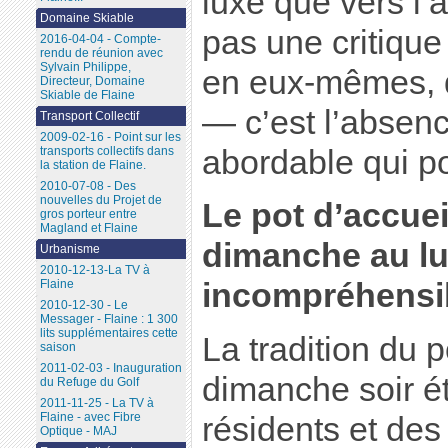
luxe que vers l’a
Domaine Skiable
pas une critiqu
2016-04-04 - Compte-
rendu de réunion avec
Sylvain Philippe,
en eux-mêmes, qu
Directeur, Domaine
Skiable de Flaine
— c’est l’absenc
Transport Collectif
2009-02-16 - Point sur les
abordable qui p
transports collectifs dans
la station de Flaine.
2010-07-08 - Des
nouvelles du Projet de
Le pot d’accue
gros porteur entre
Magland et Flaine
dimanche au lu
Urbanisme
2010-12-13-La TV à
Flaine
incompréhensi
2010-12-30 - Le
Messager - Flaine : 1 300
lits supplémentaires cette
La tradition du p
saison
2011-02-03 - Inauguration
dimanche soir é
du Refuge du Golf
2011-11-25 - La TV à
Flaine - avec Fibre
résidents et des 
Optique - MAJ