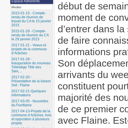
Espace Adhérents
début de semai
Medias
2015-01-15 - Compte-
moment de conviv
rendu de réunion de
travail du CA le 15 janvier
2015
d’entrer dans la
2015-01-29 - Compte-
rendu de réunion du CA
de faire connais
le 29 janvier 2015
2017-01-21 - Voeux et
informations prat
projets de la commune
d’Arâches
2017-01-28 -
Son déplacement
Inauguration du nouveau
Télésiège Tête des
Saix,...
arrivants du we
2017-02-20 -
Présentation de la liaison
constituent pour
Sixt - Flaine
2017-02-21-Quelques
majorité des no
informations
2017-03-05 - Nouvelles
du Funiflaine
de ce premier c
2017-04-13-Projets de la
commune d’Arâches. Avis
avec Flaine. Es
et opposition à plusieurs
projets