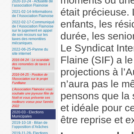
moments où une 
2020-10-24 - Actualité de
l’association Flainoise
était précieuse.
2021-02-14-Informations
de l’Association Flainoise
enfants, les rés
2022-02-17-Communiqué
de l’Association Flainoise
sur le jugement en appel
durée, les senior
de son recours sur les
taxes des remontées
mécaniques.
Le Syndicat In
2022-06-25-Panne du
site internet
Flaine (SIF) a le
2016-04-24 - Le scandale
des remontées de taxes à
Flaine
projections à l’
2016-04-25 - Position de
l’Association sur le projet
n’aura pas le m
Funiflaine
L’Association Flainoise vous
pensons que la sa
souhaite une joyeuse fête de
Noël et vous présente ses
meilleurs voeux pour l’année
et idéale pour ce
2022
2020-03 - Elections
Municipales
être reprise et e
2019-10-18 - Bilan de
l’opposition d’Arâches
2019-11-28- Elections