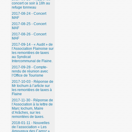
concert ce soir à 18h au
refuge tonneau
2017-08-24 - Concert
MAF
2017-08-25 - Concert
MAF
2017-08-26 - Concert
MAF
2017-09-14 - « Audit » de
l’Association Flainoise sur
les remontées de taxes
au Syndicat
Intercommunal de Flaine.
2017-09-28 - Compte-
rendu de réunion avec
l’Office de Tourisme
2017-10-03 - Réponse de
Mr Iochum à l’article sur
les remontées de taxes à
Flaine
2017-11-30 - Réponse de
l’Association à la lettre de
Marc Iochum, Maire
d’Arâches, sur les
remontées de taxes.
2018-01-11 - Nouvelles
de l’association « Les
Amoureux des Carroz ».