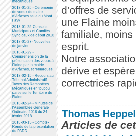
mécaniques
d’offres de serv
2018-01-25 - Cérémonie
de voeux du maire
d’Arâches salle du Mont
une Flaine moin
Favy
2018-01-25-Conseils
familiale, moin
Municipaux et Comités
Syndicaux de début 2018
2018-01-27- Nouvelles
esprit.
de janvier
2018-01-29 -
Notre associatio
Compréhension de la
présentation des voeux à
Flaine par la mairie
dérive et espèr
d’Arâches, et remarques.
2018-02-15 - Recours au
correctrices rapi
Tribunal Administratif -
Taxes des Remontées
Mécaniques en tout ou
partie sur le Territoire de
Flaine
2018-02-24 - Minutes de
l’Assemblée Générale
Thomas Heppel
Ordinaire 2018 du 24
février 2018
Articles de ce
2018-03-15 - Compte-
Rendu de la présentation
du PADD