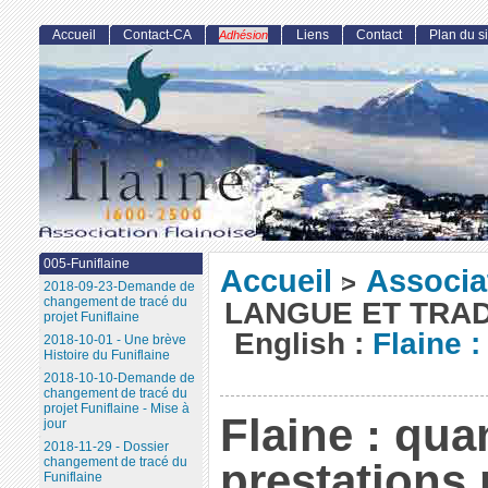
Accueil
Contact-CA
Liens
Contact
Plan du si
Adhésion
005-Funiflaine
Accueil
Associa
>
2018-09-23-Demande de
changement de tracé du
LANGUE ET TRAD
projet Funiflaine
English :
Flaine 
2018-10-01 - Une brève
Histoire du Funiflaine
2018-10-10-Demande de
changement de tracé du
projet Funiflaine - Mise à
Flaine : qua
jour
2018-11-29 - Dossier
changement de tracé du
prestations
Funiflaine