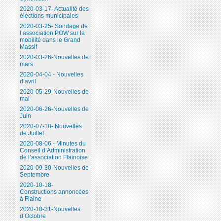
2020-03-17- Actualité des
élections municipales
2020-03-25- Sondage de
l’association POW sur la
mobilité dans le Grand
Massif
2020-03-26-Nouvelles de
mars
2020-04-04 - Nouvelles
d’avril
2020-05-29-Nouvelles de
mai
2020-06-26-Nouvelles de
Juin
2020-07-18- Nouvelles
de Juillet
2020-08-06 - Minutes du
Conseil d’Administration
de l’association Flainoise
2020-09-30-Nouvelles de
Septembre
2020-10-18-
Constructions annoncées
à Flaine
2020-10-31-Nouvelles
d’Octobre