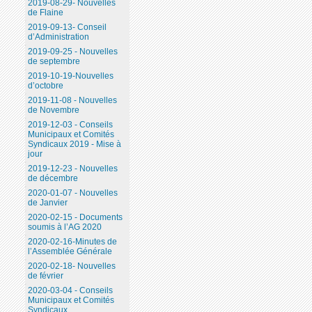
2019-08-29- Nouvelles
de Flaine
2019-09-13- Conseil
d’Administration
2019-09-25 - Nouvelles
de septembre
2019-10-19-Nouvelles
d’octobre
2019-11-08 - Nouvelles
de Novembre
2019-12-03 - Conseils
Municipaux et Comités
Syndicaux 2019 - Mise à
jour
2019-12-23 - Nouvelles
de décembre
2020-01-07 - Nouvelles
de Janvier
2020-02-15 - Documents
soumis à l’AG 2020
2020-02-16-Minutes de
l’Assemblée Générale
2020-02-18- Nouvelles
de février
2020-03-04 - Conseils
Municipaux et Comités
Syndicaux