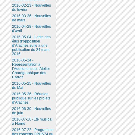
2016-02-23 - Nouvelles
de février
2016-03-26 - Nouvelles
de mars
2016-04-28 - Nouvelles
d’avril
2016-05-04 - Lettre des
élus d’opposition
d’Arâches suite à une
publication du 24 mars
2016
2016-05-24 -
Représentation à
l’Auditorium de l’Atelier
Chorégraphique des
Carroz
2016-05-25 - Nouvelles
de Mai
2016-05-26 - Réunion
publique sur les projets
d’Arâches
2016-06-30 - Nouvelles
de juin
2016-07-16 -Eté musical
à Flaine
2016-07-22 - Programme
des concerts OPUS74 du