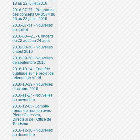
18 au 22 juillet 2016
2016-07-27 - Programme
des concerts OPUS74 du
25 au 28 juillet 2016
2016-07-31 - Nouvelles
de Juillet
2016-08—21 - Concerts
du 22 août au 24 août
2016-08-30 - Nouvelles
d’août 2016
2016-09-20 - Nouvelles
de septembre 2016
2016-10-14 - Enquête
publique sur le projet de
retenue de Vérêt
2016-10-29 - Nouvelles
d’octobre 2016
2016-11-17 - Nouvelles
de novembre
2016-12-05- Compte-
rendu de réunion avec
Pierre Claessen,
Directeur de l’Office de
Tourisme.
2016-12-30 - Nouvelles
de décembre