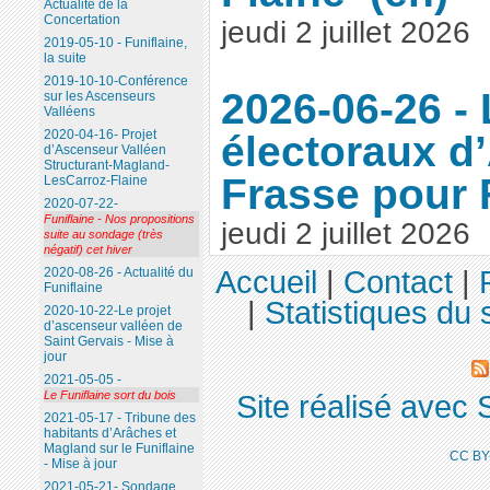
Actualité de la
Concertation
jeudi 2 juillet 2026
2019-05-10 - Funiflaine,
la suite
2019-10-10-Conférence
2026-06-26 -
sur les Ascenseurs
Valléens
électoraux d
2020-04-16- Projet
d’Ascenseur Valléen
Structurant-Magland-
Frasse pour 
LesCarroz-Flaine
2020-07-22-
Funiflaine - Nos propositions
jeudi 2 juillet 2026
suite au sondage (très
négatif) cet hiver
2020-08-26 - Actualité du
Accueil
|
Contact
|
Funiflaine
|
Statistiques du s
2020-10-22-Le projet
d’ascenseur valléen de
Saint Gervais - Mise à
jour
2021-05-05 -
Le Funiflaine sort du bois
Site réalisé avec 
2021-05-17 - Tribune des
habitants d’Arâches et
Magland sur le Funiflaine
CC BY
- Mise à jour
2021-05-21- Sondage