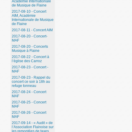
Académie Internationale
de Musique de Flaine
2017-08-10 - Concert
AIM, Académie
Internationale de Musique
de Flaine
2017-08-11 - Concert AIM
2017-08-20 - Concert-
MAF
2017-08-20 - Concerts
Musique à Flaine
2017-08-22 - Concert à
l’église des Carroz
2017-08-23 - Concert -
MAF
2017-08-23 - Rappel du
concert ce soir à 18h au
refuge tonneau
2017-08-24 - Concert
MAF
2017-08-25 - Concert
MAF
2017-08-26 - Concert
MAF
2017-09-14 - « Audit » de
l’Association Flainoise sur
les remontées de taxes