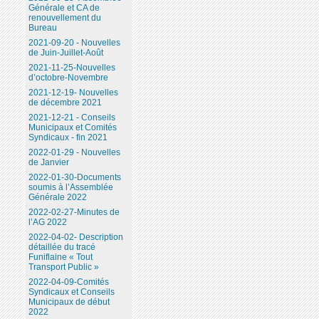
Générale et CA de
renouvellement du
Bureau
2021-09-20 - Nouvelles
de Juin-Juillet-Août
2021-11-25-Nouvelles
d’octobre-Novembre
2021-12-19- Nouvelles
de décembre 2021
2021-12-21 - Conseils
Municipaux et Comités
Syndicaux - fin 2021
2022-01-29 - Nouvelles
de Janvier
2022-01-30-Documents
soumis à l’Assemblée
Générale 2022
2022-02-27-Minutes de
l’AG 2022
2022-04-02- Description
détaillée du tracé
Funiflaine « Tout
Transport Public »
2022-04-09-Comités
Syndicaux et Conseils
Municipaux de début
2022