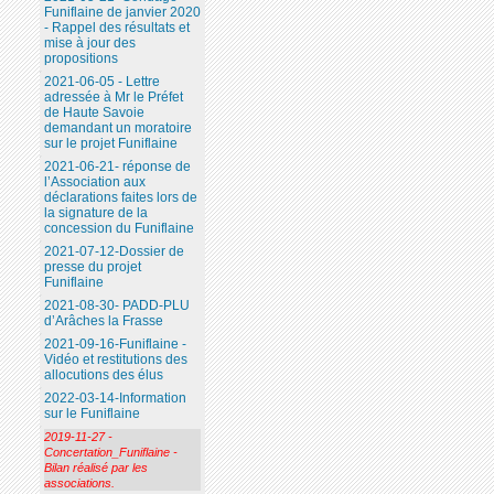
Funiflaine de janvier 2020
- Rappel des résultats et
mise à jour des
propositions
2021-06-05 - Lettre
adressée à Mr le Préfet
de Haute Savoie
demandant un moratoire
sur le projet Funiflaine
2021-06-21- réponse de
l’Association aux
déclarations faites lors de
la signature de la
concession du Funiflaine
2021-07-12-Dossier de
presse du projet
Funiflaine
2021-08-30- PADD-PLU
d’Arâches la Frasse
2021-09-16-Funiflaine -
Vidéo et restitutions des
allocutions des élus
2022-03-14-Information
sur le Funiflaine
2019-11-27 -
Concertation_Funiflaine -
Bilan réalisé par les
associations.