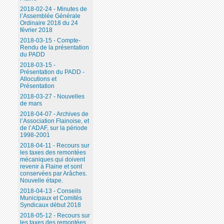
2018-02-24 - Minutes de
l’Assemblée Générale
Ordinaire 2018 du 24
février 2018
2018-03-15 - Compte-
Rendu de la présentation
du PADD
2018-03-15 -
Présentation du PADD -
Allocutions et
Présentation
2018-03-27 - Nouvelles
de mars
2018-04-07 - Archives de
l’Association Flainoise, et
de l’ADAF, sur la période
1998-2001
2018-04-11 - Recours sur
les taxes des remontées
mécaniques qui doivent
revenir à Flaine et sont
conservées par Arâches.
Nouvelle étape.
2018-04-13 - Conseils
Municipaux et Comités
Syndicaux début 2018
2018-05-12 - Recours sur
les taxes des remontées