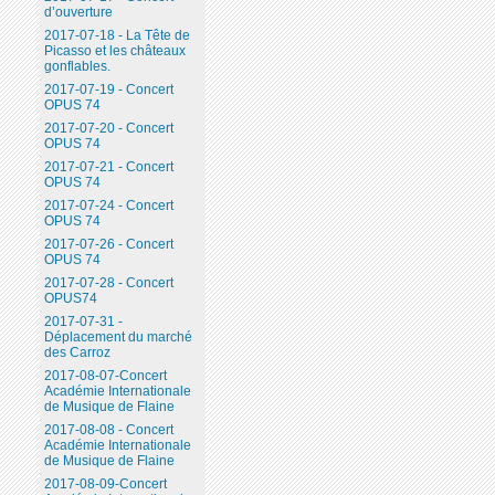
d’ouverture
2017-07-18 - La Tête de
Picasso et les châteaux
gonflables.
2017-07-19 - Concert
OPUS 74
2017-07-20 - Concert
OPUS 74
2017-07-21 - Concert
OPUS 74
2017-07-24 - Concert
OPUS 74
2017-07-26 - Concert
OPUS 74
2017-07-28 - Concert
OPUS74
2017-07-31 -
Déplacement du marché
des Carroz
2017-08-07-Concert
Académie Internationale
de Musique de Flaine
2017-08-08 - Concert
Académie Internationale
de Musique de Flaine
2017-08-09-Concert