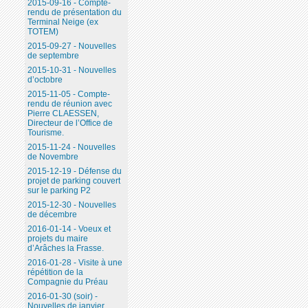
2015-09-16 - Compte-
rendu de présentation du
Terminal Neige (ex
TOTEM)
2015-09-27 - Nouvelles
de septembre
2015-10-31 - Nouvelles
d’octobre
2015-11-05 - Compte-
rendu de réunion avec
Pierre CLAESSEN,
Directeur de l’Office de
Tourisme.
2015-11-24 - Nouvelles
de Novembre
2015-12-19 - Défense du
projet de parking couvert
sur le parking P2
2015-12-30 - Nouvelles
de décembre
2016-01-14 - Voeux et
projets du maire
d’Arâches la Frasse.
2016-01-28 - Visite à une
répétition de la
Compagnie du Préau
2016-01-30 (soir) -
Nouvelles de janvier