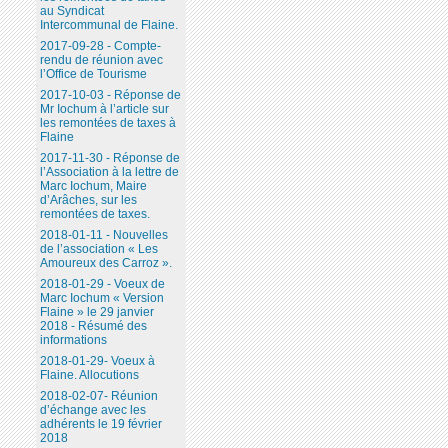
au Syndicat
Intercommunal de Flaine.
2017-09-28 - Compte-
rendu de réunion avec
l’Office de Tourisme
2017-10-03 - Réponse de
Mr Iochum à l’article sur
les remontées de taxes à
Flaine
2017-11-30 - Réponse de
l’Association à la lettre de
Marc Iochum, Maire
d’Arâches, sur les
remontées de taxes.
2018-01-11 - Nouvelles
de l’association « Les
Amoureux des Carroz ».
2018-01-29 - Voeux de
Marc Iochum « Version
Flaine » le 29 janvier
2018 - Résumé des
informations
2018-01-29- Voeux à
Flaine. Allocutions
2018-02-07- Réunion
d’échange avec les
adhérents le 19 février
2018