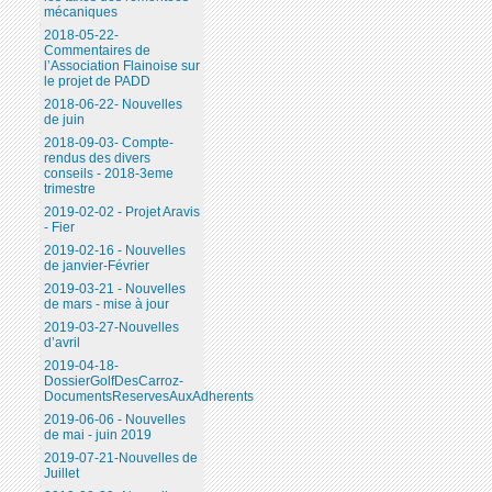
mécaniques
2018-05-22-
Commentaires de
l’Association Flainoise sur
le projet de PADD
2018-06-22- Nouvelles
de juin
2018-09-03- Compte-
rendus des divers
conseils - 2018-3eme
trimestre
2019-02-02 - Projet Aravis
- Fier
2019-02-16 - Nouvelles
de janvier-Février
2019-03-21 - Nouvelles
de mars - mise à jour
2019-03-27-Nouvelles
d’avril
2019-04-18-
DossierGolfDesCarroz-
DocumentsReservesAuxAdherents
2019-06-06 - Nouvelles
de mai - juin 2019
2019-07-21-Nouvelles de
Juillet