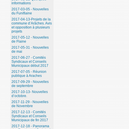
informations
2017-03-05 - Nouvelles
du Funiflaine
2017-04-13-Projets de la
commune d’Arâches. Avis
et opposition à plusieurs
projets
2017-05-12 - Nouvelles
de Flaine
2017-05-31 - Nouvelles
de mai
2017-06-27 - Comités
Syndicaux et Conseils
Municipaux début 2017
2017-07-05 - Réunion
publique à Araches
2017-09-29 - Nouvelles
de septembre
2017-10-13- Nouvelles
d’octobre.
2017-11-29 - Nouvelles
de Novembre
2017-12-13 - Comités
Syndicaux et Conseils
Municipaux de fin 2017
2017-12-18 - Panorama