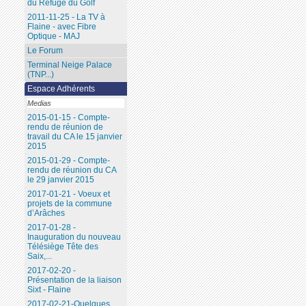
du Refuge du Golf
2011-11-25 - La TV à
Flaine - avec Fibre
Optique - MAJ
Le Forum
Terminal Neige Palace
(TNP...)
Espace Adhérents
Medias
2015-01-15 - Compte-
rendu de réunion de
travail du CA le 15 janvier
2015
2015-01-29 - Compte-
rendu de réunion du CA
le 29 janvier 2015
2017-01-21 - Voeux et
projets de la commune
d’Arâches
2017-01-28 -
Inauguration du nouveau
Télésiège Tête des
Saix,...
2017-02-20 -
Présentation de la liaison
Sixt - Flaine
2017-02-21-Quelques