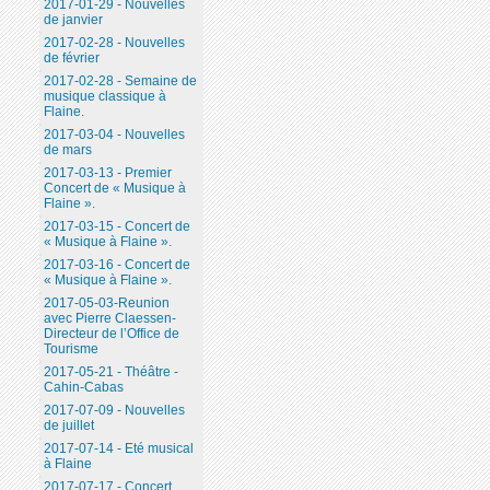
2017-01-29 - Nouvelles
de janvier
2017-02-28 - Nouvelles
de février
2017-02-28 - Semaine de
musique classique à
Flaine.
2017-03-04 - Nouvelles
de mars
2017-03-13 - Premier
Concert de « Musique à
Flaine ».
2017-03-15 - Concert de
« Musique à Flaine ».
2017-03-16 - Concert de
« Musique à Flaine ».
2017-05-03-Reunion
avec Pierre Claessen-
Directeur de l’Office de
Tourisme
2017-05-21 - Théâtre -
Cahin-Cabas
2017-07-09 - Nouvelles
de juillet
2017-07-14 - Eté musical
à Flaine
2017-07-17 - Concert