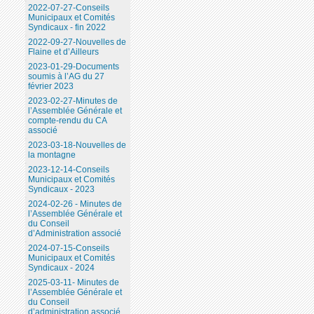
2022-07-27-Conseils
Municipaux et Comités
Syndicaux - fin 2022
2022-09-27-Nouvelles de
Flaine et d’Ailleurs
2023-01-29-Documents
soumis à l’AG du 27
février 2023
2023-02-27-Minutes de
l’Assemblée Générale et
compte-rendu du CA
associé
2023-03-18-Nouvelles de
la montagne
2023-12-14-Conseils
Municipaux et Comités
Syndicaux - 2023
2024-02-26 - Minutes de
l’Assemblée Générale et
du Conseil
d’Administration associé
2024-07-15-Conseils
Municipaux et Comités
Syndicaux - 2024
2025-03-11- Minutes de
l’Assemblée Générale et
du Conseil
d’administration associé