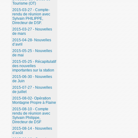
Tourisme (OT)
2015-03-27 - Compte-
rendu de réunion avec
Sylvain PHILIPPE,
Directeur de DSF.
2015-03-27 - Nouvelles
de mars
2015-04-28- Nouvelles
d’avril
2015-05-25 - Nouvelles
de mai
2015-05-25 - Récapitulatif
des nouvelles
importantes sur la station
2015-06-30 - Nouvelles
de Juin
2015-07-27 - Nouvelles
de juillet
2015-08-02- Opération
Montagne Propre à Flaine
2015-08-10 - Compte
rendu de réunion avec
Sylvain Philippe,
Directeur de DSF
2015-08-14 - Nouvelles
d’août