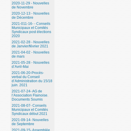
2020-11-29 - Nouvelles
de Novembre
2020-12-13 - Nouvelles
de Décembre
2021-011-16- - Conseils
Municipaux et Comités
Syndicaux post élections
2020
2021-02-28 - Nouvelles
de Janvier/février 2021
2021-04-02 - Nouvelles
de mars
2021-05-28 - Nouvelles
d’Avril-Mai
2021-06-20-Procès-
verbal du Conseil
d’Administration du 15/18
juin. 2021
2021-07-24- AG de
l’Association Flainoise.
Documents Soumis
2021-08-07- Conseils
Municipaux et Comités
Syndicaux début 2021
2021-09-14- Nouvelles
de Septembre
2021-09-15- Assemblée