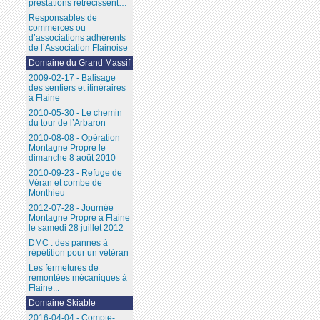
prestations rétrécissent…
Responsables de
commerces ou
d’associations adhérents
de l’Association Flainoise
Domaine du Grand Massif
2009-02-17 - Balisage
des sentiers et itinéraires
à Flaine
2010-05-30 - Le chemin
du tour de l’Arbaron
2010-08-08 - Opération
Montagne Propre le
dimanche 8 août 2010
2010-09-23 - Refuge de
Véran et combe de
Monthieu
2012-07-28 - Journée
Montagne Propre à Flaine
le samedi 28 juillet 2012
DMC : des pannes à
répétition pour un vétéran
Les fermetures de
remontées mécaniques à
Flaine...
Domaine Skiable
2016-04-04 - Compte-