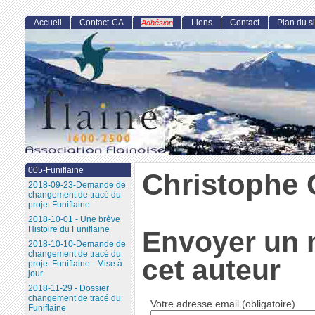
Accueil
Contact-CA
Liens
Contact
Plan du si
Adhésion
005-Funiflaine
Christophe 
2018-09-23-Demande de
changement de tracé du
projet Funiflaine
2018-10-01 - Une brève
Histoire du Funiflaine
Envoyer un 
2018-10-10-Demande de
changement de tracé du
cet auteur
projet Funiflaine - Mise à
jour
2018-11-29 - Dossier
changement de tracé du
Votre adresse email (obligatoire)
Funiflaine