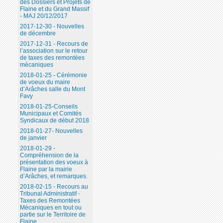
des Dossiers et Projets de
Flaine et du Grand Massif
- MAJ 20/12/2017
2017-12-30 - Nouvelles
de décembre
2017-12-31 - Recours de
l’association sur le retour
de taxes des remontées
mécaniques
2018-01-25 - Cérémonie
de voeux du maire
d’Arâches salle du Mont
Favy
2018-01-25-Conseils
Municipaux et Comités
Syndicaux de début 2018
2018-01-27- Nouvelles
de janvier
2018-01-29 -
Compréhension de la
présentation des voeux à
Flaine par la mairie
d’Arâches, et remarques.
2018-02-15 - Recours au
Tribunal Administratif -
Taxes des Remontées
Mécaniques en tout ou
partie sur le Territoire de
Flaine