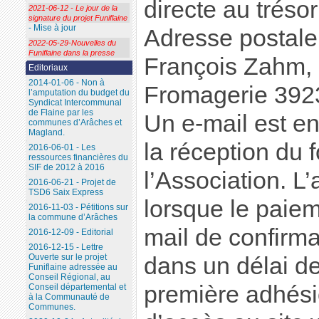
directe au trésor
2021-06-12 - Le jour de la
signature du projet Funiflaine
- Mise à jour
Adresse postale
2022-05-29-Nouvelles du
Funiflaine dans la presse
François Zahm, 
Editoriaux
2014-01-06 - Non à
Fromagerie 39
l’amputation du budget du
Syndicat Intercommunal
de Flaine par les
Un e-mail est e
communes d’Arâches et
Magland.
la réception du 
2016-06-01 - Les
ressources financières du
SIF de 2012 à 2016
l’Association. L’
2016-06-21 - Projet de
TSD6 Saix Express
lorsque le paiem
2016-11-03 - Pétitions sur
la commune d’Arâches
mail de confirma
2016-12-09 - Editorial
2016-12-15 - Lettre
Ouverte sur le projet
dans un délai d
Funiflaine adressée au
Conseil Régional, au
première adhésio
Conseil départemental et
à la Communauté de
Communes.