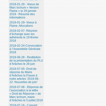
2018-01-29 - Voeux de
Marc Iochum « Version
Flaine » le 29 janvier
2018 - Résumé des
informations
2018-01-29- Voeux à
Flaine. Allocutions
2018-02-07- Réunion
d’échange avec les
adhérents le 19 février
2018
2018-02-24-Convocation
à l’Assemblée Générale
2018
2018-06-28 - Restitution
de la présentation du PLU
d’Arâches le 28 juin
2018-07-05- Droit de
réponse du Maire
d’Arâches la Frasse à
notre articles ’2018-06-
22- Nouvelles de juin’
2018-07-08 - Réponse de
l’association à la lettre
« Droit de Réponse » de
Marc Iochum, maire
d’Arâches le 5 juillet 2018
2018-07-16 - Concert