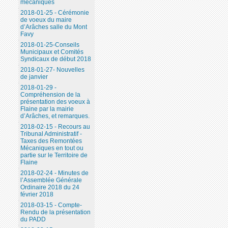
mécaniques
2018-01-25 - Cérémonie
de voeux du maire
d’Arâches salle du Mont
Favy
2018-01-25-Conseils
Municipaux et Comités
Syndicaux de début 2018
2018-01-27- Nouvelles
de janvier
2018-01-29 -
Compréhension de la
présentation des voeux à
Flaine par la mairie
d’Arâches, et remarques.
2018-02-15 - Recours au
Tribunal Administratif -
Taxes des Remontées
Mécaniques en tout ou
partie sur le Territoire de
Flaine
2018-02-24 - Minutes de
l’Assemblée Générale
Ordinaire 2018 du 24
février 2018
2018-03-15 - Compte-
Rendu de la présentation
du PADD