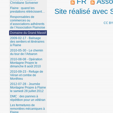
FR
Assoc
Christiane Scrivener
Flaine : quand les
Site réalisé avec 
prestations rétrécissent…
Responsables de
commerces ou
CC BY
d’associations adhérents
de l’Association Flainoise
Domaine du Grand Massif
2009-02-17 - Balisage
des sentiers et itinéraires
à Flaine
2010-05-30 - Le chemin
du tour de l’Arbaron
2010-08-08 - Opération
Montagne Propre le
dimanche 8 août 2010
2010-09-23 - Refuge de
Véran et combe de
Monthieu
2012-07-28 - Journée
Montagne Propre à Flaine
le samedi 28 juillet 2012
DMC : des pannes à
répétition pour un vétéran
Les fermetures de
remontées mécaniques à
Flaine...