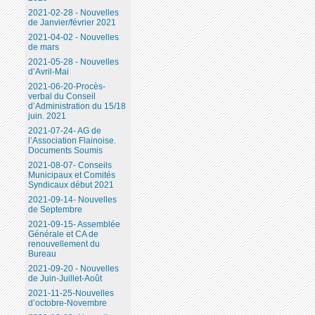
2021-02-28 - Nouvelles
de Janvier/février 2021
2021-04-02 - Nouvelles
de mars
2021-05-28 - Nouvelles
d’Avril-Mai
2021-06-20-Procès-
verbal du Conseil
d’Administration du 15/18
juin. 2021
2021-07-24- AG de
l’Association Flainoise.
Documents Soumis
2021-08-07- Conseils
Municipaux et Comités
Syndicaux début 2021
2021-09-14- Nouvelles
de Septembre
2021-09-15- Assemblée
Générale et CA de
renouvellement du
Bureau
2021-09-20 - Nouvelles
de Juin-Juillet-Août
2021-11-25-Nouvelles
d’octobre-Novembre