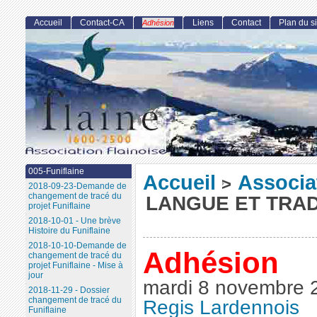
Accueil
Contact-CA
Liens
Contact
Plan du si
Adhésion
005-Funiflaine
Accueil
Associa
>
2018-09-23-Demande de
changement de tracé du
LANGUE ET TRAD
projet Funiflaine
2018-10-01 - Une brève
Histoire du Funiflaine
2018-10-10-Demande de
Adhésion
changement de tracé du
projet Funiflaine - Mise à
jour
mardi 8 novembre 
2018-11-29 - Dossier
changement de tracé du
Regis Lardennois
Funiflaine