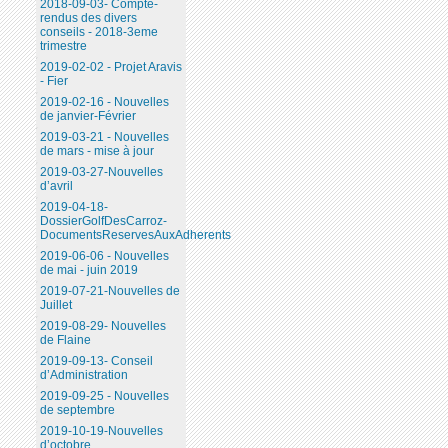
2018-09-03- Compte-
rendus des divers
conseils - 2018-3eme
trimestre
2019-02-02 - Projet Aravis
- Fier
2019-02-16 - Nouvelles
de janvier-Février
2019-03-21 - Nouvelles
de mars - mise à jour
2019-03-27-Nouvelles
d’avril
2019-04-18-
DossierGolfDesCarroz-
DocumentsReservesAuxAdherents
2019-06-06 - Nouvelles
de mai - juin 2019
2019-07-21-Nouvelles de
Juillet
2019-08-29- Nouvelles
de Flaine
2019-09-13- Conseil
d’Administration
2019-09-25 - Nouvelles
de septembre
2019-10-19-Nouvelles
d’octobre