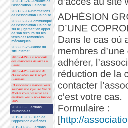
d’accès au site 
2020-10-24 - Actualité de
l’association Flainoise
2021-02-14-Informations
ADHÉSION GR
de l’Association Flainoise
2022-02-17-Communiqué
D’UNE COPRO
de l’Association Flainoise
sur le jugement en appel
de son recours sur les
Dans le cas où
taxes des remontées
mécaniques.
2022-06-25-Panne du
membres d’une c
site internet
2016-04-24 - Le scandale
adhérer, l’assoc
des remontées de taxes à
Flaine
réduction de la 
2016-04-25 - Position de
l’Association sur le projet
Funiflaine
contacter l’assoc
L’Association Flainoise vous
souhaite une joyeuse fête de
Noël et vous présente ses
c’est votre cas.
meilleurs voeux pour l’année
2022
Formulaire :
2020-03 - Elections
Municipales
[
http://associati
2019-10-18 - Bilan de
l’opposition d’Arâches
2019-11-28- Elections