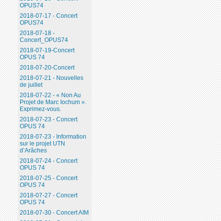
OPUS74
2018-07-17 - Concert
OPUS74
2018-07-18 -
Concert_OPUS74
2018-07-19-Concert
OPUS 74
2018-07-20-Concert
2018-07-21 - Nouvelles
de juillet
2018-07-22 - « Non Au
Projet de Marc Iochum ».
Exprimez-vous.
2018-07-23 - Concert
OPUS 74
2018-07-23 - Information
sur le projet UTN
d’Arâches
2018-07-24 - Concert
OPUS 74
2018-07-25 - Concert
OPUS 74
2018-07-27 - Concert
OPUS 74
2018-07-30 - Concert AIM