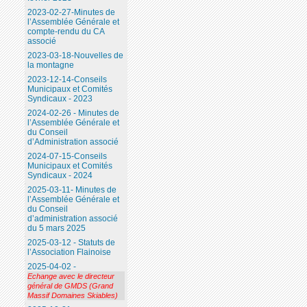
2023-02-27-Minutes de
l’Assemblée Générale et
compte-rendu du CA
associé
2023-03-18-Nouvelles de
la montagne
2023-12-14-Conseils
Municipaux et Comités
Syndicaux - 2023
2024-02-26 - Minutes de
l’Assemblée Générale et
du Conseil
d’Administration associé
2024-07-15-Conseils
Municipaux et Comités
Syndicaux - 2024
2025-03-11- Minutes de
l’Assemblée Générale et
du Conseil
d’administration associé
du 5 mars 2025
2025-03-12 - Statuts de
l’Association Flainoise
2025-04-02 -
Echange avec le directeur
général de GMDS (Grand
Massif Domaines Skiables)