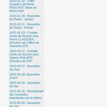
2015-01-20 - Lettre
Ouverte à Mr René
POUCHOT, Maire de
MAGLAND
2015-01-29 - Nouvelles
de Flaine - Janvier
2015-02-21 - Nouvelles
de Flaine - Février
2015-02-23 - Compte-
rendu de réunion avec
Pierre CLAESSEN,
Directeur de l’Office de
Tourisme (OT)
2015-03-27 - Compte-
rendu de réunion avec
Sylvain PHILIPPE,
Directeur de DSF.
2015-03-27 - Nouvelles
de mars
2015-04-28- Nouvelles
d’avril
2015-05-25 - Nouvelles
de mai
2015-05-25 - Récapitulatif
des nouvelles
importantes sur la station
2015-06-30 - Nouvelles
de Juin