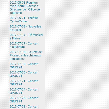
2017-05-03-Reunion
avec Pierre Claessen-
Directeur de l’Office de
Tourisme
2017-05-21 - Théâtre -
Cahin-Cabas
2017-07-09 - Nouvelles
de juillet
2017-07-14 - Eté musical
à Flaine
2017-07-17 - Concert
d’ouverture
2017-07-18 - La Tête de
Picasso et les châteaux
gonflables.
2017-07-19 - Concert
OPUS 74
2017-07-20 - Concert
OPUS 74
2017-07-21 - Concert
OPUS 74
2017-07-24 - Concert
OPUS 74
2017-07-26 - Concert
OPUS 74
2017-07-28 - Concert