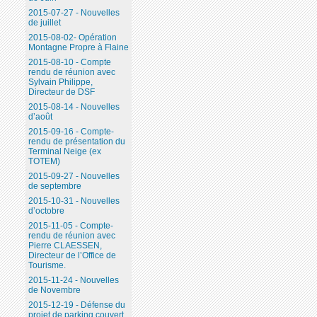
2015-07-27 - Nouvelles
de juillet
2015-08-02- Opération
Montagne Propre à Flaine
2015-08-10 - Compte
rendu de réunion avec
Sylvain Philippe,
Directeur de DSF
2015-08-14 - Nouvelles
d’août
2015-09-16 - Compte-
rendu de présentation du
Terminal Neige (ex
TOTEM)
2015-09-27 - Nouvelles
de septembre
2015-10-31 - Nouvelles
d’octobre
2015-11-05 - Compte-
rendu de réunion avec
Pierre CLAESSEN,
Directeur de l’Office de
Tourisme.
2015-11-24 - Nouvelles
de Novembre
2015-12-19 - Défense du
projet de parking couvert