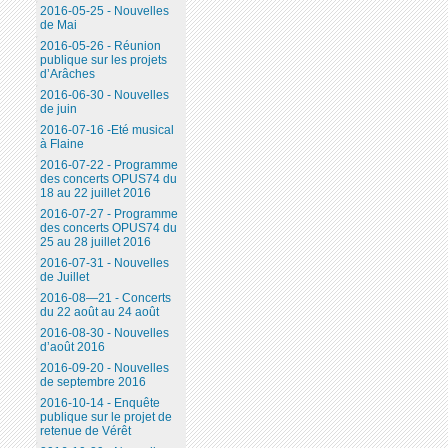
2016-05-25 - Nouvelles
de Mai
2016-05-26 - Réunion
publique sur les projets
d’Arâches
2016-06-30 - Nouvelles
de juin
2016-07-16 -Eté musical
à Flaine
2016-07-22 - Programme
des concerts OPUS74 du
18 au 22 juillet 2016
2016-07-27 - Programme
des concerts OPUS74 du
25 au 28 juillet 2016
2016-07-31 - Nouvelles
de Juillet
2016-08—21 - Concerts
du 22 août au 24 août
2016-08-30 - Nouvelles
d’août 2016
2016-09-20 - Nouvelles
de septembre 2016
2016-10-14 - Enquête
publique sur le projet de
retenue de Vérêt