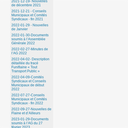
2021-12-19- Nouvelles
de décembre 2021
2021-12-21 - Conseils
Municipaux et Comités
Syndicaux - fin 2021
2022-01-29 - Nouvelles
de Janvier
2022-01-30-Documents
soumis à l’Assemblée
Générale 2022
2022-02-27-Minutes de
l’AG 2022
2022-04-02- Description
détaillée du tracé
Funiflaine « Tout
Transport Public »
2022-04-09-Comités
Syndicaux et Conseils
Municipaux de début
2022
2022-07-27-Conseils
Municipaux et Comités
Syndicaux - fin 2022
2022-09-27-Nouvelles de
Flaine et d’Ailleurs
2023-01-29-Documents
soumis à l’AG du 27
février 2023