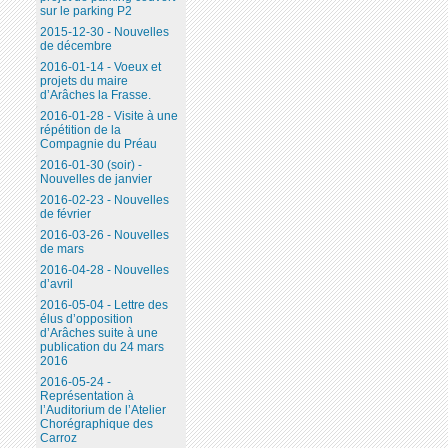
sur le parking P2
2015-12-30 - Nouvelles
de décembre
2016-01-14 - Voeux et
projets du maire
d’Arâches la Frasse.
2016-01-28 - Visite à une
répétition de la
Compagnie du Préau
2016-01-30 (soir) -
Nouvelles de janvier
2016-02-23 - Nouvelles
de février
2016-03-26 - Nouvelles
de mars
2016-04-28 - Nouvelles
d’avril
2016-05-04 - Lettre des
élus d’opposition
d’Arâches suite à une
publication du 24 mars
2016
2016-05-24 -
Représentation à
l’Auditorium de l’Atelier
Chorégraphique des
Carroz