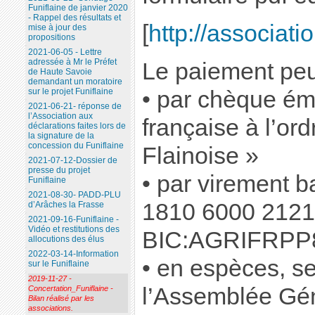
Funiflaine de janvier 2020
- Rappel des résultats et
[
http://associati
mise à jour des
propositions
2021-06-05 - Lettre
adressée à Mr le Préfet
Le paiement peut
de Haute Savoie
demandant un moratoire
• par chèque ém
sur le projet Funiflaine
2021-06-21- réponse de
l’Association aux
française à l’or
déclarations faites lors de
la signature de la
concession du Funiflaine
Flainoise »
2021-07-12-Dossier de
presse du projet
• par virement b
Funiflaine
2021-08-30- PADD-PLU
1810 6000 2121
d’Arâches la Frasse
2021-09-16-Funiflaine -
Vidéo et restitutions des
BIC:AGRIFRPP
allocutions des élus
2022-03-14-Information
• en espèces, s
sur le Funiflaine
2019-11-27 -
l’Assemblée Gén
Concertation_Funiflaine -
Bilan réalisé par les
associations.