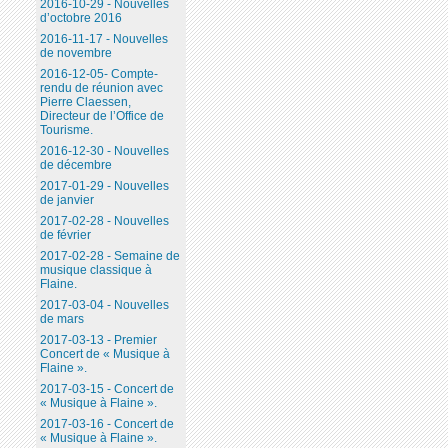
2016-10-29 - Nouvelles
d’octobre 2016
2016-11-17 - Nouvelles
de novembre
2016-12-05- Compte-
rendu de réunion avec
Pierre Claessen,
Directeur de l’Office de
Tourisme.
2016-12-30 - Nouvelles
de décembre
2017-01-29 - Nouvelles
de janvier
2017-02-28 - Nouvelles
de février
2017-02-28 - Semaine de
musique classique à
Flaine.
2017-03-04 - Nouvelles
de mars
2017-03-13 - Premier
Concert de « Musique à
Flaine ».
2017-03-15 - Concert de
« Musique à Flaine ».
2017-03-16 - Concert de
« Musique à Flaine ».