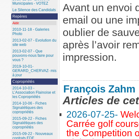
Municipales - VOTEZ
Avant un envoi d
Le Silence des Candidats
email ou une im
Repères
Aide
oublier de sauve
2010-11-18 - Galeries
Photo
2013-02-07 - Evolution du
après l’avoir re
site web
2013-02-07 - Que
impression.
pouvons-nous faire pour
vous ?
2019-10-01-
GERARD_CHERVAZ- mis
à jour
Copropriétés
François Zahm
2014-10-03 -
L’Association Flainoise et
Articles de ce
les Copropriétés
2014-10-06 - Fiches
Signalétiques des
2026-07-25-
Welc
copropriétés
2015-09-22 - Fiches
Carrée golf cours
Signalétiques des
copropriétés
the Competition o
2015-09-22 - Nouveaux
contrats EDF