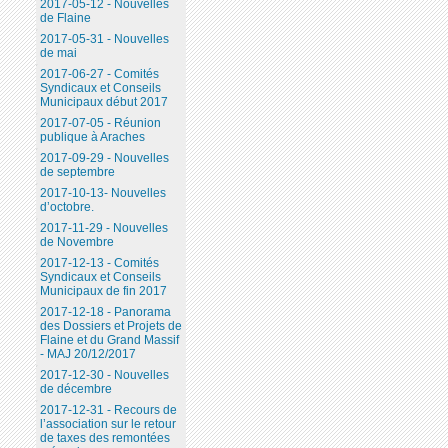
2017-05-12 - Nouvelles
de Flaine
2017-05-31 - Nouvelles
de mai
2017-06-27 - Comités
Syndicaux et Conseils
Municipaux début 2017
2017-07-05 - Réunion
publique à Araches
2017-09-29 - Nouvelles
de septembre
2017-10-13- Nouvelles
d’octobre.
2017-11-29 - Nouvelles
de Novembre
2017-12-13 - Comités
Syndicaux et Conseils
Municipaux de fin 2017
2017-12-18 - Panorama
des Dossiers et Projets de
Flaine et du Grand Massif
- MAJ 20/12/2017
2017-12-30 - Nouvelles
de décembre
2017-12-31 - Recours de
l’association sur le retour
de taxes des remontées