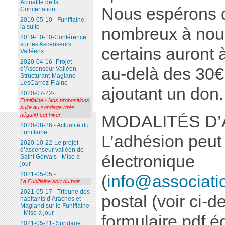
Actualité de la
Nous espérons 
Concertation
2019-05-10 - Funiflaine,
la suite
nombreux à nous
2019-10-10-Conférence
sur les Ascenseurs
certains auront 
Valléens
2020-04-16- Projet
au-delà des 30€ 
d’Ascenseur Valléen
Structurant-Magland-
LesCarroz-Flaine
ajoutant un don.
2020-07-22-
Funiflaine - Nos propositions
suite au sondage (très
négatif) cet hiver
MODALITÉS D
2020-08-26 - Actualité du
Funiflaine
L’adhésion peut s
2020-10-22-Le projet
d’ascenseur valléen de
électronique
Saint Gervais - Mise à
jour
2021-05-05 -
(
info@associatio
Le Funiflaine sort du bois
2021-05-17 - Tribune des
postal (voir ci-d
habitants d’Arâches et
Magland sur le Funiflaine
- Mise à jour
formulaire pdf éd
2021-05-21- Sondage