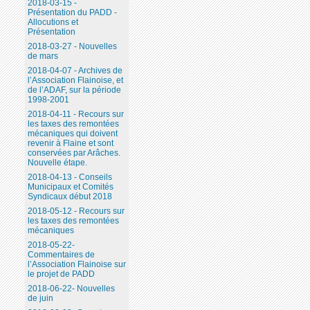
2018-03-15 -
Présentation du PADD -
Allocutions et
Présentation
2018-03-27 - Nouvelles
de mars
2018-04-07 - Archives de
l’Association Flainoise, et
de l’ADAF, sur la période
1998-2001
2018-04-11 - Recours sur
les taxes des remontées
mécaniques qui doivent
revenir à Flaine et sont
conservées par Arâches.
Nouvelle étape.
2018-04-13 - Conseils
Municipaux et Comités
Syndicaux début 2018
2018-05-12 - Recours sur
les taxes des remontées
mécaniques
2018-05-22-
Commentaires de
l’Association Flainoise sur
le projet de PADD
2018-06-22- Nouvelles
de juin