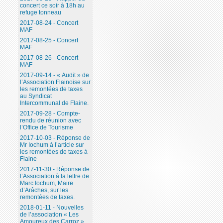
concert ce soir à 18h au
refuge tonneau
2017-08-24 - Concert
MAF
2017-08-25 - Concert
MAF
2017-08-26 - Concert
MAF
2017-09-14 - « Audit » de
l’Association Flainoise sur
les remontées de taxes
au Syndicat
Intercommunal de Flaine.
2017-09-28 - Compte-
rendu de réunion avec
l’Office de Tourisme
2017-10-03 - Réponse de
Mr Iochum à l’article sur
les remontées de taxes à
Flaine
2017-11-30 - Réponse de
l’Association à la lettre de
Marc Iochum, Maire
d’Arâches, sur les
remontées de taxes.
2018-01-11 - Nouvelles
de l’association « Les
Amoureux des Carroz ».