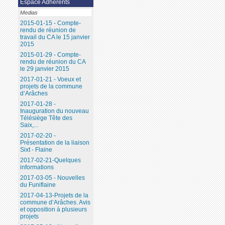
Espace Adhérents
Medias
2015-01-15 - Compte-
rendu de réunion de
travail du CA le 15 janvier
2015
2015-01-29 - Compte-
rendu de réunion du CA
le 29 janvier 2015
2017-01-21 - Voeux et
projets de la commune
d’Arâches
2017-01-28 -
Inauguration du nouveau
Télésiège Tête des
Saix,...
2017-02-20 -
Présentation de la liaison
Sixt - Flaine
2017-02-21-Quelques
informations
2017-03-05 - Nouvelles
du Funiflaine
2017-04-13-Projets de la
commune d’Arâches. Avis
et opposition à plusieurs
projets