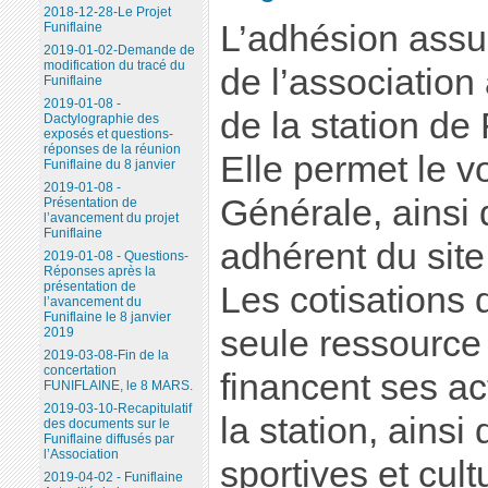
2018-12-28-Le Projet
L’adhésion assur
Funiflaine
2019-01-02-Demande de
modification du tracé du
de l’association
Funiflaine
2019-01-08 -
de la station de 
Dactylographie des
exposés et questions-
réponses de la réunion
Elle permet le v
Funiflaine du 8 janvier
2019-01-08 -
Générale, ainsi 
Présentation de
l’avancement du projet
Funiflaine
adhérent du sit
2019-01-08 - Questions-
Réponses après la
présentation de
Les cotisations 
l’avancement du
Funiflaine le 8 janvier
seule ressource 
2019
2019-03-08-Fin de la
concertation
financent ses a
FUNIFLAINE, le 8 MARS.
2019-03-10-Recapitulatif
la station, ainsi
des documents sur le
Funiflaine diffusés par
l’Association
sportives et cult
2019-04-02 - Funiflaine