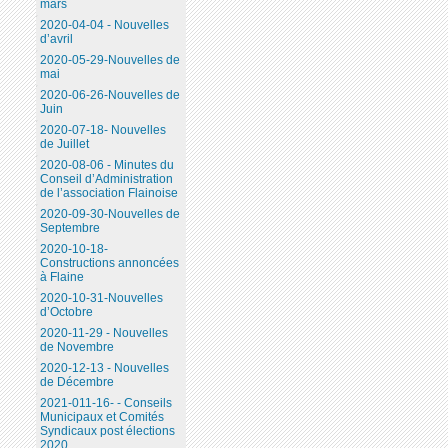
mars
2020-04-04 - Nouvelles
d’avril
2020-05-29-Nouvelles de
mai
2020-06-26-Nouvelles de
Juin
2020-07-18- Nouvelles
de Juillet
2020-08-06 - Minutes du
Conseil d’Administration
de l’association Flainoise
2020-09-30-Nouvelles de
Septembre
2020-10-18-
Constructions annoncées
à Flaine
2020-10-31-Nouvelles
d’Octobre
2020-11-29 - Nouvelles
de Novembre
2020-12-13 - Nouvelles
de Décembre
2021-011-16- - Conseils
Municipaux et Comités
Syndicaux post élections
2020