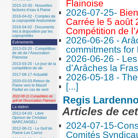
Flainoise
2015-10-30 - Nouvelles
2026-07-25-
Bien
factures d’eau à Flaine
2016-04-02 - Comptes de
Carrée le 5 août 
la copropriété Andromède
2016-04-02 - Documents
Compétition de l’
mis à disposition par les
copropriétés
2026-06-26 - Arâc
Evènements
commitments for 
2013-03-20 - Compétition
de ski de l’Association
2026-06-26 - Le
Flainoise
2013-03-20 - Le jour de la
d’Arâches la Fra
compétition de ski
2026-05-18 - The 
2017-08-17-Actualité
2020-03-03-Retour de
[...]
Flaine vers le Massif
Partiel en cas de vent
2022-08-11-Compétition de
Regis Lardenno
golf de l’Association Flainoise
La station
Articles de ce
2012-04-03 - Libre
Opinion de Christian
MARCANGELI
2024-07-15-Conse
2012-06-21 - Le Golf de
Comités Syndica
Flaine-Les Carroz