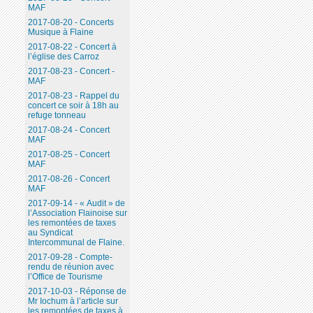
MAF
2017-08-20 - Concerts
Musique à Flaine
2017-08-22 - Concert à
l’église des Carroz
2017-08-23 - Concert -
MAF
2017-08-23 - Rappel du
concert ce soir à 18h au
refuge tonneau
2017-08-24 - Concert
MAF
2017-08-25 - Concert
MAF
2017-08-26 - Concert
MAF
2017-09-14 - « Audit » de
l’Association Flainoise sur
les remontées de taxes
au Syndicat
Intercommunal de Flaine.
2017-09-28 - Compte-
rendu de réunion avec
l’Office de Tourisme
2017-10-03 - Réponse de
Mr Iochum à l’article sur
les remontées de taxes à