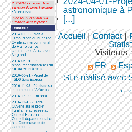
2024-04-01-Proje
2021-06-12 - Le jour de la
astronomique à P
signature du projet Funiflaine
- Mise à jour
[...]
2022-05-29-Nouvelles du
Funiflaine dans la presse
Editoriaux
Accueil
|
Contact
|
2014-01-06 - Non à
l’amputation du budget du
|
Statis
Syndicat Intercommunal
de Flaine par les
Visiteurs 
communes d’Arâches et
Magland.
2016-06-01 - Les
FR
Esp
ressources financières du
SIF de 2012 à 2016
Site réalisé avec 
2016-06-21 - Projet de
TSD6 Saix Express
2016-11-03 - Pétitions sur
la commune d’Arâches
CC BY
2016-12-09 - Editorial
2016-12-15 - Lettre
Ouverte sur le projet
Funiflaine adressée au
Conseil Régional, au
Conseil départemental et
à la Communauté de
Communes.