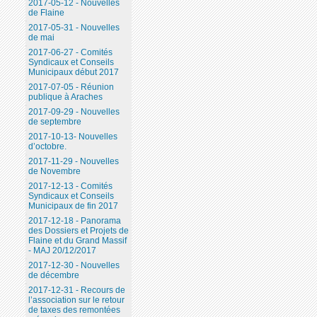
2017-05-12 - Nouvelles
de Flaine
2017-05-31 - Nouvelles
de mai
2017-06-27 - Comités
Syndicaux et Conseils
Municipaux début 2017
2017-07-05 - Réunion
publique à Araches
2017-09-29 - Nouvelles
de septembre
2017-10-13- Nouvelles
d’octobre.
2017-11-29 - Nouvelles
de Novembre
2017-12-13 - Comités
Syndicaux et Conseils
Municipaux de fin 2017
2017-12-18 - Panorama
des Dossiers et Projets de
Flaine et du Grand Massif
- MAJ 20/12/2017
2017-12-30 - Nouvelles
de décembre
2017-12-31 - Recours de
l’association sur le retour
de taxes des remontées