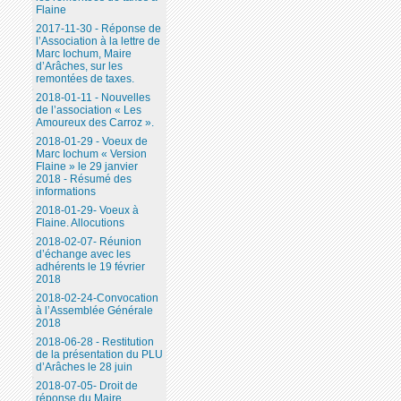
Flaine
2017-11-30 - Réponse de
l’Association à la lettre de
Marc Iochum, Maire
d’Arâches, sur les
remontées de taxes.
2018-01-11 - Nouvelles
de l’association « Les
Amoureux des Carroz ».
2018-01-29 - Voeux de
Marc Iochum « Version
Flaine » le 29 janvier
2018 - Résumé des
informations
2018-01-29- Voeux à
Flaine. Allocutions
2018-02-07- Réunion
d’échange avec les
adhérents le 19 février
2018
2018-02-24-Convocation
à l’Assemblée Générale
2018
2018-06-28 - Restitution
de la présentation du PLU
d’Arâches le 28 juin
2018-07-05- Droit de
réponse du Maire