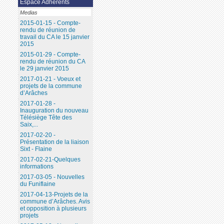
Espace Adhérents
Medias
2015-01-15 - Compte-
rendu de réunion de
travail du CA le 15 janvier
2015
2015-01-29 - Compte-
rendu de réunion du CA
le 29 janvier 2015
2017-01-21 - Voeux et
projets de la commune
d’Arâches
2017-01-28 -
Inauguration du nouveau
Télésiège Tête des
Saix,...
2017-02-20 -
Présentation de la liaison
Sixt - Flaine
2017-02-21-Quelques
informations
2017-03-05 - Nouvelles
du Funiflaine
2017-04-13-Projets de la
commune d’Arâches. Avis
et opposition à plusieurs
projets