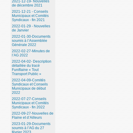
2021-12-19- Nouvelles
de décembre 2021
2021-12-21 - Conseils
Municipaux et Comités
Syndicaux - fin 2021
2022-01-29 - Nouvelles
de Janvier
2022-01-30-Documents
soumis à l’Assemblée
Générale 2022
2022-02-27-Minutes de
l’AG 2022
2022-04-02- Description
détaillée du tracé
Funiflaine « Tout
Transport Public »
2022-04-09-Comités
Syndicaux et Conseils
Municipaux de début
2022
2022-07-27-Conseils
Municipaux et Comités
Syndicaux - fin 2022
2022-09-27-Nouvelles de
Flaine et d’Ailleurs
2023-01-29-Documents
soumis à l’AG du 27
février 2023