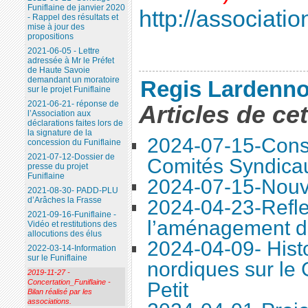
Funiflaine de janvier 2020
http://association
- Rappel des résultats et
mise à jour des
propositions
2021-06-05 - Lettre
adressée à Mr le Préfet
de Haute Savoie
demandant un moratoire
Regis Lardenno
sur le projet Funiflaine
2021-06-21- réponse de
Articles de ce
l’Association aux
déclarations faites lors de
la signature de la
2024-07-15-Conse
concession du Funiflaine
2021-07-12-Dossier de
Comités Syndica
presse du projet
Funiflaine
2024-07-15-Nouve
2021-08-30- PADD-PLU
d’Arâches la Frasse
2024-04-23-Refle
2021-09-16-Funiflaine -
l’aménagement d
Vidéo et restitutions des
allocutions des élus
2024-04-09- Histo
2022-03-14-Information
sur le Funiflaine
nordiques sur le
2019-11-27 -
Concertation_Funiflaine -
Petit
Bilan réalisé par les
associations.