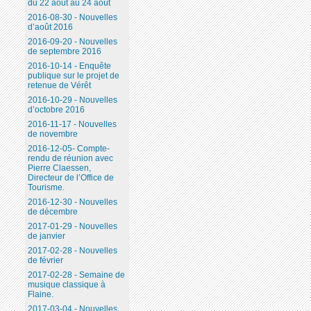
du 22 août au 24 août
2016-08-30 - Nouvelles
d’août 2016
2016-09-20 - Nouvelles
de septembre 2016
2016-10-14 - Enquête
publique sur le projet de
retenue de Vérêt
2016-10-29 - Nouvelles
d’octobre 2016
2016-11-17 - Nouvelles
de novembre
2016-12-05- Compte-
rendu de réunion avec
Pierre Claessen,
Directeur de l’Office de
Tourisme.
2016-12-30 - Nouvelles
de décembre
2017-01-29 - Nouvelles
de janvier
2017-02-28 - Nouvelles
de février
2017-02-28 - Semaine de
musique classique à
Flaine.
2017-03-04 - Nouvelles