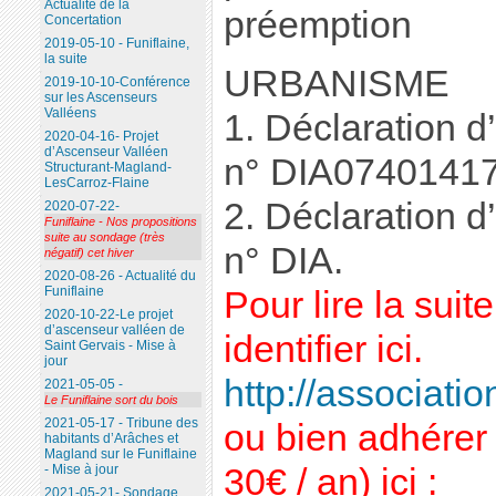
Actualité de la
préemption
Concertation
2019-05-10 - Funiflaine,
la suite
URBANISME
2019-10-10-Conférence
sur les Ascenseurs
Valléens
1. Déclaration d’
2020-04-16- Projet
d’Ascenseur Valléen
n° DIA0740141
Structurant-Magland-
LesCarroz-Flaine
2. Déclaration d’
2020-07-22-
Funiflaine - Nos propositions
suite au sondage (très
n° DIA.
négatif) cet hiver
2020-08-26 - Actualité du
Funiflaine
Pour lire la sui
2020-10-22-Le projet
d’ascenseur valléen de
identifier ici.
Saint Gervais - Mise à
jour
http://association
2021-05-05 -
Le Funiflaine sort du bois
2021-05-17 - Tribune des
ou bien adhérer 
habitants d’Arâches et
Magland sur le Funiflaine
- Mise à jour
30€ / an) ici :
2021-05-21- Sondage