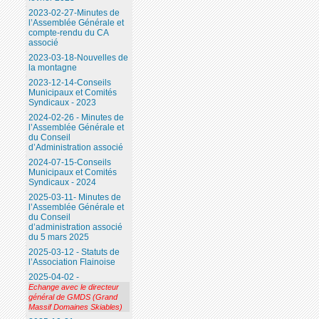
2023-02-27-Minutes de
l’Assemblée Générale et
compte-rendu du CA
associé
2023-03-18-Nouvelles de
la montagne
2023-12-14-Conseils
Municipaux et Comités
Syndicaux - 2023
2024-02-26 - Minutes de
l’Assemblée Générale et
du Conseil
d’Administration associé
2024-07-15-Conseils
Municipaux et Comités
Syndicaux - 2024
2025-03-11- Minutes de
l’Assemblée Générale et
du Conseil
d’administration associé
du 5 mars 2025
2025-03-12 - Statuts de
l’Association Flainoise
2025-04-02 -
Echange avec le directeur
général de GMDS (Grand
Massif Domaines Skiables)