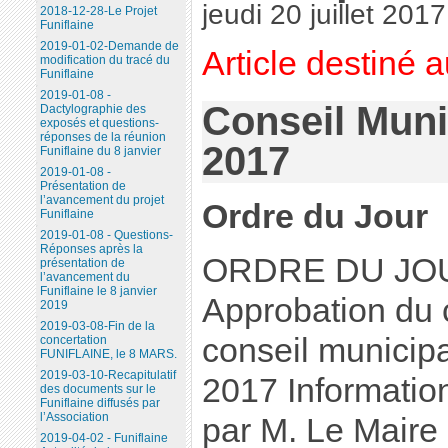
jeudi 20 juillet 2017
2018-12-28-Le Projet
Funiflaine
2019-01-02-Demande de
Article destiné 
modification du tracé du
Funiflaine
2019-01-08 -
Conseil Munic
Dactylographie des
exposés et questions-
réponses de la réunion
2017
Funiflaine du 8 janvier
2019-01-08 -
Présentation de
l’avancement du projet
Ordre du Jour
Funiflaine
2019-01-08 - Questions-
Réponses après la
ORDRE DU JO
présentation de
l’avancement du
Funiflaine le 8 janvier
Approbation du
2019
2019-03-08-Fin de la
conseil municipa
concertation
FUNIFLAINE, le 8 MARS.
2019-03-10-Recapitulatif
2017 Informatio
des documents sur le
Funiflaine diffusés par
l’Association
par M. Le Maire 
2019-04-02 - Funiflaine