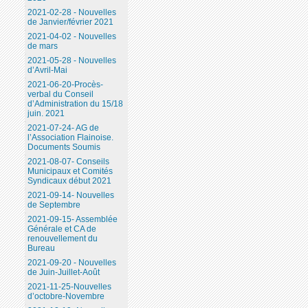
2021-02-28 - Nouvelles
de Janvier/février 2021
2021-04-02 - Nouvelles
de mars
2021-05-28 - Nouvelles
d’Avril-Mai
2021-06-20-Procès-
verbal du Conseil
d’Administration du 15/18
juin. 2021
2021-07-24- AG de
l’Association Flainoise.
Documents Soumis
2021-08-07- Conseils
Municipaux et Comités
Syndicaux début 2021
2021-09-14- Nouvelles
de Septembre
2021-09-15- Assemblée
Générale et CA de
renouvellement du
Bureau
2021-09-20 - Nouvelles
de Juin-Juillet-Août
2021-11-25-Nouvelles
d’octobre-Novembre