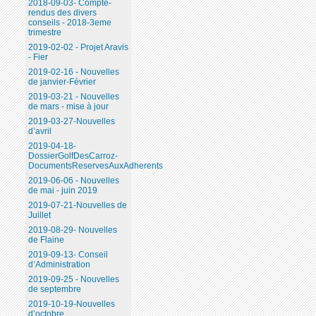
2018-09-03- Compte-
rendus des divers
conseils - 2018-3eme
trimestre
2019-02-02 - Projet Aravis
- Fier
2019-02-16 - Nouvelles
de janvier-Février
2019-03-21 - Nouvelles
de mars - mise à jour
2019-03-27-Nouvelles
d’avril
2019-04-18-
DossierGolfDesCarroz-
DocumentsReservesAuxAdherents
2019-06-06 - Nouvelles
de mai - juin 2019
2019-07-21-Nouvelles de
Juillet
2019-08-29- Nouvelles
de Flaine
2019-09-13- Conseil
d’Administration
2019-09-25 - Nouvelles
de septembre
2019-10-19-Nouvelles
d’octobre