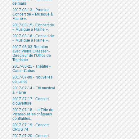
de mars
2017-03-13 - Premier
Concert de « Musique à
Flaine ».
2017-03-15 - Concert de
« Musique à Flaine ».
2017-03-16 - Concert de
« Musique à Flaine ».
2017-05-03-Reunion
avec Pierre Claessen-
Directeur de l’Office de
Tourisme
2017-05-21 - Théâtre -
Cahin-Cabas
2017-07-09 - Nouvelles
de juillet
2017-07-14 - Eté musical
à Flaine
2017-07-17 - Concert
d’ouverture
2017-07-18 - La Tête de
Picasso et les châteaux
gonflables.
2017-07-19 - Concert
OPUS 74
2017-07-20 - Concert