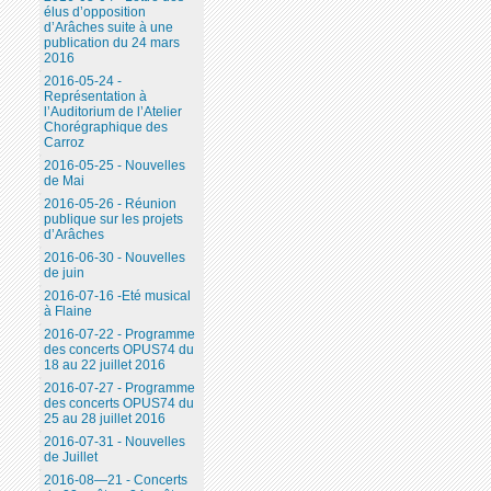
élus d’opposition
d’Arâches suite à une
publication du 24 mars
2016
2016-05-24 -
Représentation à
l’Auditorium de l’Atelier
Chorégraphique des
Carroz
2016-05-25 - Nouvelles
de Mai
2016-05-26 - Réunion
publique sur les projets
d’Arâches
2016-06-30 - Nouvelles
de juin
2016-07-16 -Eté musical
à Flaine
2016-07-22 - Programme
des concerts OPUS74 du
18 au 22 juillet 2016
2016-07-27 - Programme
des concerts OPUS74 du
25 au 28 juillet 2016
2016-07-31 - Nouvelles
de Juillet
2016-08—21 - Concerts