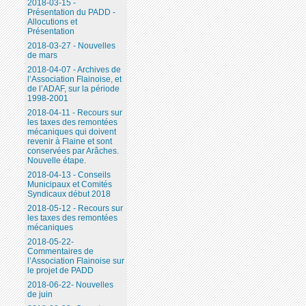
2018-03-15 -
Présentation du PADD -
Allocutions et
Présentation
2018-03-27 - Nouvelles
de mars
2018-04-07 - Archives de
l’Association Flainoise, et
de l’ADAF, sur la période
1998-2001
2018-04-11 - Recours sur
les taxes des remontées
mécaniques qui doivent
revenir à Flaine et sont
conservées par Arâches.
Nouvelle étape.
2018-04-13 - Conseils
Municipaux et Comités
Syndicaux début 2018
2018-05-12 - Recours sur
les taxes des remontées
mécaniques
2018-05-22-
Commentaires de
l’Association Flainoise sur
le projet de PADD
2018-06-22- Nouvelles
de juin