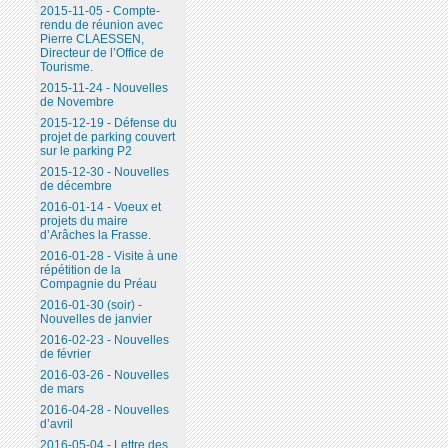
2015-11-05 - Compte-
rendu de réunion avec
Pierre CLAESSEN,
Directeur de l’Office de
Tourisme.
2015-11-24 - Nouvelles
de Novembre
2015-12-19 - Défense du
projet de parking couvert
sur le parking P2
2015-12-30 - Nouvelles
de décembre
2016-01-14 - Voeux et
projets du maire
d’Arâches la Frasse.
2016-01-28 - Visite à une
répétition de la
Compagnie du Préau
2016-01-30 (soir) -
Nouvelles de janvier
2016-02-23 - Nouvelles
de février
2016-03-26 - Nouvelles
de mars
2016-04-28 - Nouvelles
d’avril
2016-05-04 - Lettre des