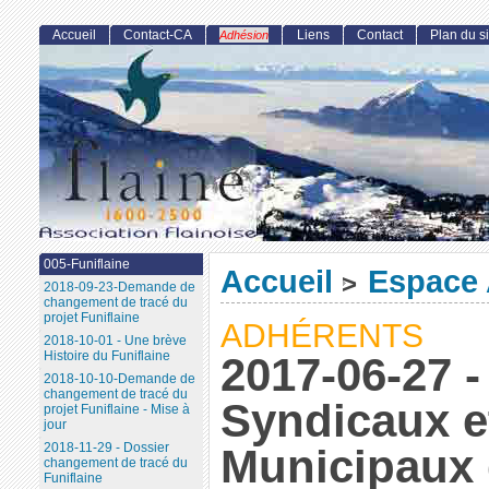
Accueil
Contact-CA
Liens
Contact
Plan du si
Adhésion
005-Funiflaine
Accueil
Espace 
>
2018-09-23-Demande de
changement de tracé du
projet Funiflaine
ADHÉRENTS
2018-10-01 - Une brève
Histoire du Funiflaine
2017-06-27 
2018-10-10-Demande de
changement de tracé du
Syndicaux e
projet Funiflaine - Mise à
jour
2018-11-29 - Dossier
Municipaux 
changement de tracé du
Funiflaine