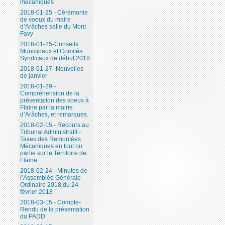
mécaniques
2018-01-25 - Cérémonie
de voeux du maire
d’Arâches salle du Mont
Favy
2018-01-25-Conseils
Municipaux et Comités
Syndicaux de début 2018
2018-01-27- Nouvelles
de janvier
2018-01-29 -
Compréhension de la
présentation des voeux à
Flaine par la mairie
d’Arâches, et remarques.
2018-02-15 - Recours au
Tribunal Administratif -
Taxes des Remontées
Mécaniques en tout ou
partie sur le Territoire de
Flaine
2018-02-24 - Minutes de
l’Assemblée Générale
Ordinaire 2018 du 24
février 2018
2018-03-15 - Compte-
Rendu de la présentation
du PADD