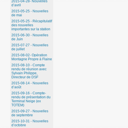
2015-04-28- Nouvelles
d’avril
2015-05-25 - Nouvelles
de mai
2015-05-25 - Récapitulatif
des nouvelles
importantes sur la station
2015-06-30 - Nouvelles
de Juin
2015-07-27 - Nouvelles
de juillet
2015-08-02- Opération
Montagne Propre à Flaine
2015-08-10 - Compte
rendu de réunion avec
Sylvain Philippe,
Directeur de DSF
2015-08-14 - Nouvelles
d’août
2015-09-16 - Compte-
rendu de présentation du
Terminal Neige (ex
TOTEM)
2015-09-27 - Nouvelles
de septembre
2015-10-31 - Nouvelles
d’octobre