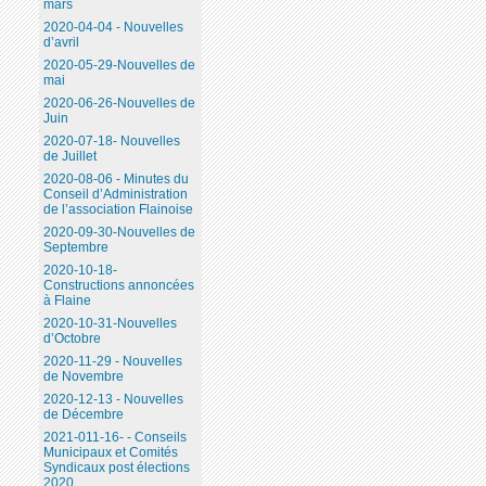
mars
2020-04-04 - Nouvelles
d’avril
2020-05-29-Nouvelles de
mai
2020-06-26-Nouvelles de
Juin
2020-07-18- Nouvelles
de Juillet
2020-08-06 - Minutes du
Conseil d’Administration
de l’association Flainoise
2020-09-30-Nouvelles de
Septembre
2020-10-18-
Constructions annoncées
à Flaine
2020-10-31-Nouvelles
d’Octobre
2020-11-29 - Nouvelles
de Novembre
2020-12-13 - Nouvelles
de Décembre
2021-011-16- - Conseils
Municipaux et Comités
Syndicaux post élections
2020