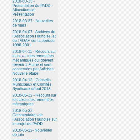
2018-03-15 -
Présentation du PADD -
Allocutions et
Présentation
2018-03-27 - Nouvelles
de mars
2018-04-07 - Archives de
l’Association Flainoise, et
de l’ADAF, sur la période
1998-2001
2018-04-11 - Recours sur
les taxes des remontées
mécaniques qui doivent
revenir à Flaine et sont
conservées par Arâches.
Nouvelle étape.
2018-04-13 - Conseils
Municipaux et Comités
Syndicaux début 2018
2018-05-12 - Recours sur
les taxes des remontées
mécaniques
2018-05-22-
Commentaires de
l’Association Flainoise sur
le projet de PADD
2018-06-22- Nouvelles
de juin