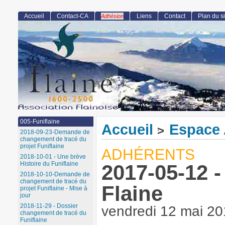
Accueil
Contact-CA
Liens
Contact
Plan du si
Adhésion
005-Funiflaine
Accueil
Espace 
>
2018-09-23-Demande de
changement de tracé du
projet Funiflaine
ADHÉRENTS
2018-10-01 - Une brève
Histoire du Funiflaine
2017-05-12 -
2018-10-10-Demande de
changement de tracé du
Flaine
projet Funiflaine - Mise à
jour
2018-11-29 - Dossier
vendredi 12 mai 2
changement de tracé du
Funiflaine