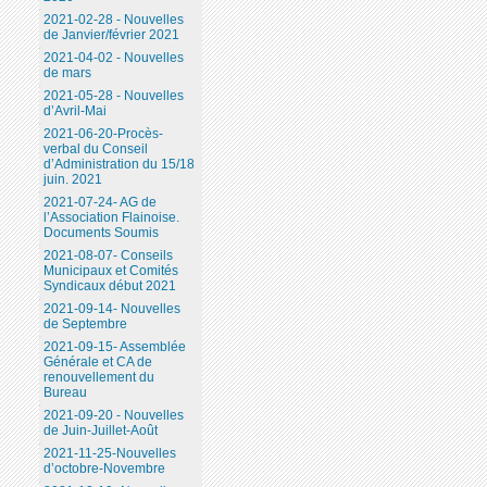
2021-02-28 - Nouvelles
de Janvier/février 2021
2021-04-02 - Nouvelles
de mars
2021-05-28 - Nouvelles
d’Avril-Mai
2021-06-20-Procès-
verbal du Conseil
d’Administration du 15/18
juin. 2021
2021-07-24- AG de
l’Association Flainoise.
Documents Soumis
2021-08-07- Conseils
Municipaux et Comités
Syndicaux début 2021
2021-09-14- Nouvelles
de Septembre
2021-09-15- Assemblée
Générale et CA de
renouvellement du
Bureau
2021-09-20 - Nouvelles
de Juin-Juillet-Août
2021-11-25-Nouvelles
d’octobre-Novembre