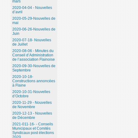
mars
2020-04-04 - Nouvelles
d’avril
2020-05-29-Nouvelles de
mai
2020-06-26-Nouvelles de
Juin
2020-07-18- Nouvelles
de Juillet
2020-08-06 - Minutes du
Conseil d’Administration
de l’association Flainoise
2020-09-30-Nouvelles de
Septembre
2020-10-18-
Constructions annoncées
à Flaine
2020-10-31-Nouvelles
d’Octobre
2020-11-29 - Nouvelles
de Novembre
2020-12-13 - Nouvelles
de Décembre
2021-011-16- - Conseils
Municipaux et Comités
Syndicaux post élections
2020