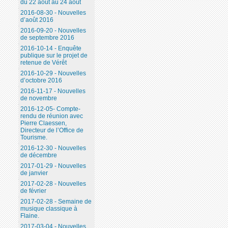
du 22 août au 24 août
2016-08-30 - Nouvelles
d’août 2016
2016-09-20 - Nouvelles
de septembre 2016
2016-10-14 - Enquête
publique sur le projet de
retenue de Vérêt
2016-10-29 - Nouvelles
d’octobre 2016
2016-11-17 - Nouvelles
de novembre
2016-12-05- Compte-
rendu de réunion avec
Pierre Claessen,
Directeur de l’Office de
Tourisme.
2016-12-30 - Nouvelles
de décembre
2017-01-29 - Nouvelles
de janvier
2017-02-28 - Nouvelles
de février
2017-02-28 - Semaine de
musique classique à
Flaine.
2017-03-04 - Nouvelles