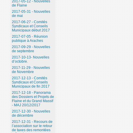
2017-05-12 - Nouvelles
de Flaine
2017-05-31 - Nouvelles
de mai
2017-06-27 - Comités
Syndicaux et Conseils
Municipaux début 2017
2017-07-05 - Réunion
publique à Araches
2017-09-29 - Nouvelles
de septembre
2017-10-13- Nouvelles
d’octobre.
2017-11-29 - Nouvelles
de Novembre
2017-12-13 - Comités
Syndicaux et Conseils
Municipaux de fin 2017
2017-12-18 - Panorama
des Dossiers et Projets de
Flaine et du Grand Massif
- MAJ 20/12/2017
2017-12-30 - Nouvelles
de décembre
2017-12-31 - Recours de
l’association sur le retour
de taxes des remontées