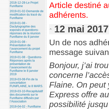
Article destiné 
2018-12-28-Le Projet
Funiflaine
2019-01-02-Demande de
adhérents.
modification du tracé du
Funiflaine
2019-01-08 -
12 mai 2017
Dactylographie des
exposés et questions-
réponses de la réunion
Funiflaine du 8 janvier
Un de nos adhér
2019-01-08 -
Présentation de
l’avancement du projet
message suivant
Funiflaine
2019-01-08 - Questions-
Réponses après la
Bonjour, j’ai trou
présentation de
l’avancement du
Funiflaine le 8 janvier
concerne l’accès 
2019
2019-03-08-Fin de la
Flaine. On peut 
concertation
FUNIFLAINE, le 8 MARS.
2019-03-10-Recapitulatif
Express offre a
des documents sur le
Funiflaine diffusés par
possibilité jusqu
l’Association
2019-04-02 - Funiflaine