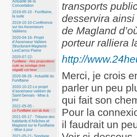
Actualité de la
transports public
Concertation
2019-05-10 - Funiflaine,
desservira ainsi
la suite
2019-10-10-Conférence
sur les Ascenseurs
de Magland d’où
Valléens
2020-04-16- Projet
porteur ralliera 
d’Ascenseur Valléen
Structurant-Magland-
LesCarroz-Flaine
http://www.24he
2020-07-22-
Funiflaine - Nos propositions
suite au sondage (très
négatif) cet hiver
Merci, je crois en
2020-08-26 - Actualité du
Funiflaine
parler un peu p
2020-10-22-Le projet
d’ascenseur valléen de
Saint Gervais - Mise à
qui fait son che
jour
2021-05-05 -
Pour la connexio
Le Funiflaine sort du bois
2021-05-17 - Tribune des
il faudrait un pe
habitants d’Arâches et
Magland sur le Funiflaine
- Mise à jour
Voir ci-dessous.
2021-05-21- Sondage