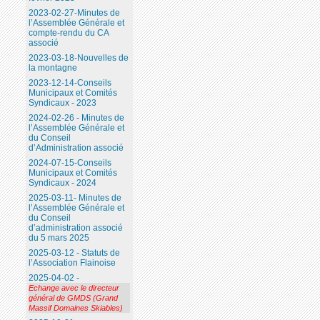
2023-02-27-Minutes de
l’Assemblée Générale et
compte-rendu du CA
associé
2023-03-18-Nouvelles de
la montagne
2023-12-14-Conseils
Municipaux et Comités
Syndicaux - 2023
2024-02-26 - Minutes de
l’Assemblée Générale et
du Conseil
d’Administration associé
2024-07-15-Conseils
Municipaux et Comités
Syndicaux - 2024
2025-03-11- Minutes de
l’Assemblée Générale et
du Conseil
d’administration associé
du 5 mars 2025
2025-03-12 - Statuts de
l’Association Flainoise
2025-04-02 -
Echange avec le directeur
général de GMDS (Grand
Massif Domaines Skiables)