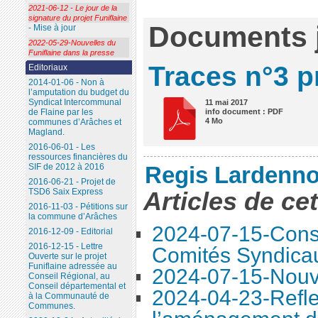
2021-06-12 - Le jour de la
signature du projet Funiflaine
Documents j
- Mise à jour
2022-05-29-Nouvelles du
Funiflaine dans la presse
Traces n°3 p
Editoriaux
2014-01-06 - Non à
l’amputation du budget du
Syndicat Intercommunal
11 mai 2017
info document : PDF
de Flaine par les
4 Mo
communes d’Arâches et
Magland.
2016-06-01 - Les
ressources financières du
Regis Lardenno
SIF de 2012 à 2016
2016-06-21 - Projet de
Articles de ce
TSD6 Saix Express
2016-11-03 - Pétitions sur
la commune d’Arâches
2024-07-15-Conse
2016-12-09 - Editorial
2016-12-15 - Lettre
Comités Syndica
Ouverte sur le projet
Funiflaine adressée au
2024-07-15-Nouve
Conseil Régional, au
Conseil départemental et
2024-04-23-Refle
à la Communauté de
Communes.