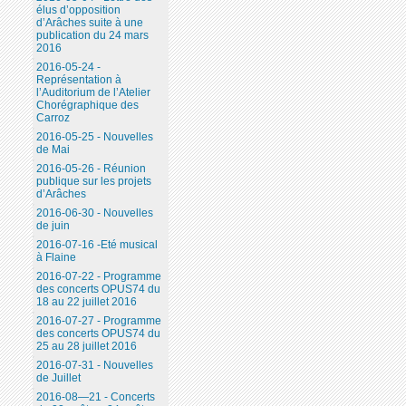
élus d’opposition
d’Arâches suite à une
publication du 24 mars
2016
2016-05-24 -
Représentation à
l’Auditorium de l’Atelier
Chorégraphique des
Carroz
2016-05-25 - Nouvelles
de Mai
2016-05-26 - Réunion
publique sur les projets
d’Arâches
2016-06-30 - Nouvelles
de juin
2016-07-16 -Eté musical
à Flaine
2016-07-22 - Programme
des concerts OPUS74 du
18 au 22 juillet 2016
2016-07-27 - Programme
des concerts OPUS74 du
25 au 28 juillet 2016
2016-07-31 - Nouvelles
de Juillet
2016-08—21 - Concerts