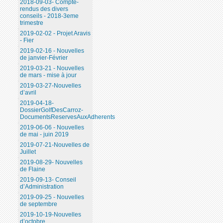
2018-09-03- Compte-
rendus des divers
conseils - 2018-3eme
trimestre
2019-02-02 - Projet Aravis
- Fier
2019-02-16 - Nouvelles
de janvier-Février
2019-03-21 - Nouvelles
de mars - mise à jour
2019-03-27-Nouvelles
d’avril
2019-04-18-
DossierGolfDesCarroz-
DocumentsReservesAuxAdherents
2019-06-06 - Nouvelles
de mai - juin 2019
2019-07-21-Nouvelles de
Juillet
2019-08-29- Nouvelles
de Flaine
2019-09-13- Conseil
d’Administration
2019-09-25 - Nouvelles
de septembre
2019-10-19-Nouvelles
d’octobre