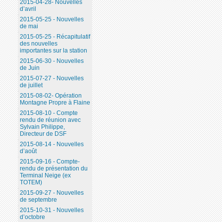
2015-04-28- Nouvelles
d’avril
2015-05-25 - Nouvelles
de mai
2015-05-25 - Récapitulatif
des nouvelles
importantes sur la station
2015-06-30 - Nouvelles
de Juin
2015-07-27 - Nouvelles
de juillet
2015-08-02- Opération
Montagne Propre à Flaine
2015-08-10 - Compte
rendu de réunion avec
Sylvain Philippe,
Directeur de DSF
2015-08-14 - Nouvelles
d’août
2015-09-16 - Compte-
rendu de présentation du
Terminal Neige (ex
TOTEM)
2015-09-27 - Nouvelles
de septembre
2015-10-31 - Nouvelles
d’octobre