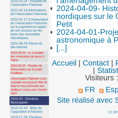
l’aménagement d
2020-10-24 - Actualité de
l’association Flainoise
2024-04-09- Histo
2021-02-14-Informations
nordiques sur le
de l’Association Flainoise
2022-02-17-Communiqué
Petit
de l’Association Flainoise
sur le jugement en appel
2024-04-01-Proje
de son recours sur les
taxes des remontées
astronomique à P
mécaniques.
2022-06-25-Panne du
[...]
site internet
2016-04-24 - Le scandale
des remontées de taxes à
Flaine
Accueil
|
Contact
|
2016-04-25 - Position de
|
Statis
l’Association sur le projet
Funiflaine
Visiteurs 
L’Association Flainoise vous
souhaite une joyeuse fête de
Noël et vous présente ses
FR
Esp
meilleurs voeux pour l’année
2022
Site réalisé avec 
2020-03 - Elections
Municipales
2019-10-18 - Bilan de
l’opposition d’Arâches
CC BY
2019-11-28- Elections