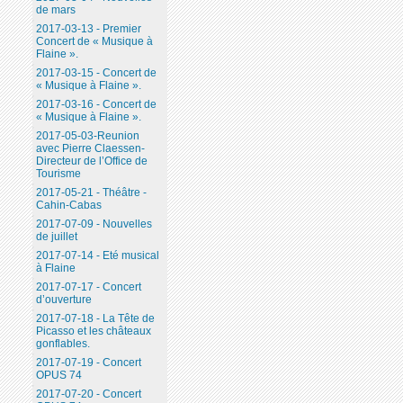
de mars
2017-03-13 - Premier
Concert de « Musique à
Flaine ».
2017-03-15 - Concert de
« Musique à Flaine ».
2017-03-16 - Concert de
« Musique à Flaine ».
2017-05-03-Reunion
avec Pierre Claessen-
Directeur de l’Office de
Tourisme
2017-05-21 - Théâtre -
Cahin-Cabas
2017-07-09 - Nouvelles
de juillet
2017-07-14 - Eté musical
à Flaine
2017-07-17 - Concert
d’ouverture
2017-07-18 - La Tête de
Picasso et les châteaux
gonflables.
2017-07-19 - Concert
OPUS 74
2017-07-20 - Concert