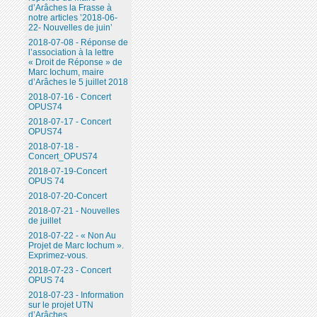
d’Arâches la Frasse à
notre articles ’2018-06-
22- Nouvelles de juin’
2018-07-08 - Réponse de
l’association à la lettre
« Droit de Réponse » de
Marc Iochum, maire
d’Arâches le 5 juillet 2018
2018-07-16 - Concert
OPUS74
2018-07-17 - Concert
OPUS74
2018-07-18 -
Concert_OPUS74
2018-07-19-Concert
OPUS 74
2018-07-20-Concert
2018-07-21 - Nouvelles
de juillet
2018-07-22 - « Non Au
Projet de Marc Iochum ».
Exprimez-vous.
2018-07-23 - Concert
OPUS 74
2018-07-23 - Information
sur le projet UTN
d’Arâches