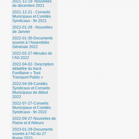
2021-12-19- Nouvelles
de décembre 2021
2021-12-21 - Conseils
Municipaux et Comités
Syndicaux - fin 2021
2022-01-29 - Nouvelles
de Janvier
2022-01-30-Documents
soumis à l’Assemblée
Générale 2022
2022-02-27-Minutes de
l’AG 2022
2022-04-02- Description
détaillée du tracé
Funiflaine « Tout
Transport Public »
2022-04-09-Comités
Syndicaux et Conseils
Municipaux de début
2022
2022-07-27-Conseils
Municipaux et Comités
Syndicaux - fin 2022
2022-09-27-Nouvelles de
Flaine et d’Ailleurs
2023-01-29-Documents
soumis à l’AG du 27
février 2023