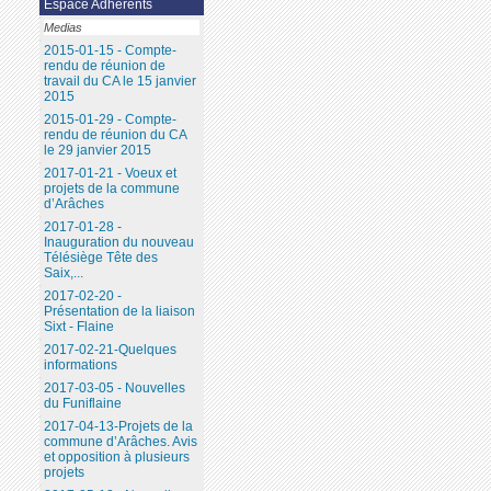
Espace Adhérents
Medias
2015-01-15 - Compte-
rendu de réunion de
travail du CA le 15 janvier
2015
2015-01-29 - Compte-
rendu de réunion du CA
le 29 janvier 2015
2017-01-21 - Voeux et
projets de la commune
d’Arâches
2017-01-28 -
Inauguration du nouveau
Télésiège Tête des
Saix,...
2017-02-20 -
Présentation de la liaison
Sixt - Flaine
2017-02-21-Quelques
informations
2017-03-05 - Nouvelles
du Funiflaine
2017-04-13-Projets de la
commune d’Arâches. Avis
et opposition à plusieurs
projets