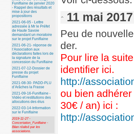
Funiflaine de janvier 2020
- Rappel des résultats et
mise à jour des
11 mai 2017
propositions
2021-06-05 - Lettre
adressée à Mr le Préfet
Peu de nouvelle
de Haute Savoie
demandant un moratoire
sur le projet Funiflaine
der.
2021-06-21- réponse de
l’Association aux
déclarations faites lors de
Pour lire la sui
la signature de la
concession du Funiflaine
identifier ici.
2021-07-12-Dossier de
presse du projet
Funiflaine
http://association
2021-08-30- PADD-PLU
d’Arâches la Frasse
ou bien adhérer 
2021-09-16-Funiflaine -
Vidéo et restitutions des
allocutions des élus
30€ / an) ici :
2022-03-14-Information
sur le Funiflaine
http://association
2019-11-27 -
Concertation_Funiflaine -
Bilan réalisé par les
associations.