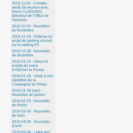
2015-11-05 - Compte-
rendu de réunion avec
Pierre CLAESSEN,
Directeur de l’Office de
Tourisme.
2015-11-24 - Nouvelles
de Novembre
2015-12-19 - Défense du
projet de parking couvert
sur le parking P2
2015-12-30 - Nouvelles
de décembre
2016-01-14 - Voeux et
projets du maire
d’Arâches la Frasse.
2016-01-28 - Visite à une
répétition de la
Compagnie du Préau
2016-01-30 (soir) -
Nouvelles de janvier
2016-02-23 - Nouvelles
de février
2016-03-26 - Nouvelles
de mars
2016-04-28 - Nouvelles
d’avril
2016-05-04 - Lettre des