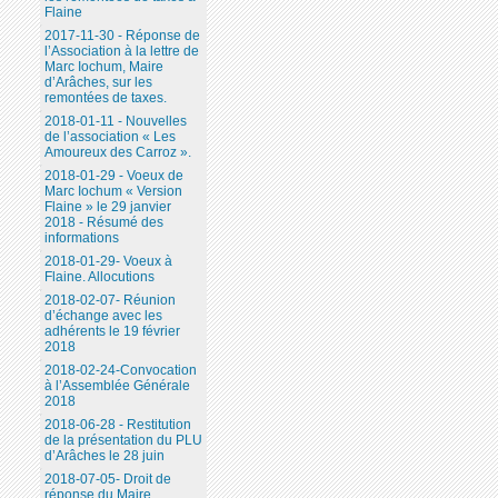
Flaine
2017-11-30 - Réponse de
l’Association à la lettre de
Marc Iochum, Maire
d’Arâches, sur les
remontées de taxes.
2018-01-11 - Nouvelles
de l’association « Les
Amoureux des Carroz ».
2018-01-29 - Voeux de
Marc Iochum « Version
Flaine » le 29 janvier
2018 - Résumé des
informations
2018-01-29- Voeux à
Flaine. Allocutions
2018-02-07- Réunion
d’échange avec les
adhérents le 19 février
2018
2018-02-24-Convocation
à l’Assemblée Générale
2018
2018-06-28 - Restitution
de la présentation du PLU
d’Arâches le 28 juin
2018-07-05- Droit de
réponse du Maire