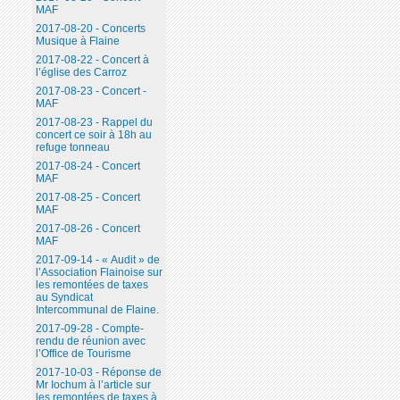
MAF
2017-08-20 - Concerts
Musique à Flaine
2017-08-22 - Concert à
l’église des Carroz
2017-08-23 - Concert -
MAF
2017-08-23 - Rappel du
concert ce soir à 18h au
refuge tonneau
2017-08-24 - Concert
MAF
2017-08-25 - Concert
MAF
2017-08-26 - Concert
MAF
2017-09-14 - « Audit » de
l’Association Flainoise sur
les remontées de taxes
au Syndicat
Intercommunal de Flaine.
2017-09-28 - Compte-
rendu de réunion avec
l’Office de Tourisme
2017-10-03 - Réponse de
Mr Iochum à l’article sur
les remontées de taxes à