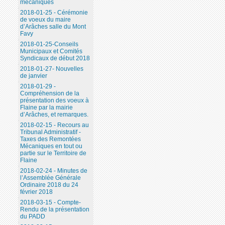
mécaniques
2018-01-25 - Cérémonie
de voeux du maire
d’Arâches salle du Mont
Favy
2018-01-25-Conseils
Municipaux et Comités
Syndicaux de début 2018
2018-01-27- Nouvelles
de janvier
2018-01-29 -
Compréhension de la
présentation des voeux à
Flaine par la mairie
d’Arâches, et remarques.
2018-02-15 - Recours au
Tribunal Administratif -
Taxes des Remontées
Mécaniques en tout ou
partie sur le Territoire de
Flaine
2018-02-24 - Minutes de
l’Assemblée Générale
Ordinaire 2018 du 24
février 2018
2018-03-15 - Compte-
Rendu de la présentation
du PADD