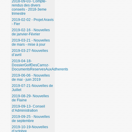
2018-09-03- Compte-
rendus des divers
conseils - 2018-3eme
trimestre
2019-02-02 - Projet Aravis
- Fier
2019-02-16 - Nouvelles
de janvier-Février
2019-03-21 - Nouvelles
de mars - mise à jour
2019-03-27-Nouvelles
d’avril
2019-04-18-
DossierGolfDesCarroz-
DocumentsReservesAuxAdherents
2019-06-06 - Nouvelles
de mai - juin 2019
2019-07-21-Nouvelles de
Juillet
2019-08-29- Nouvelles
de Flaine
2019-09-13- Conseil
d’Administration
2019-09-25 - Nouvelles
de septembre
2019-10-19-Nouvelles
d’octobre