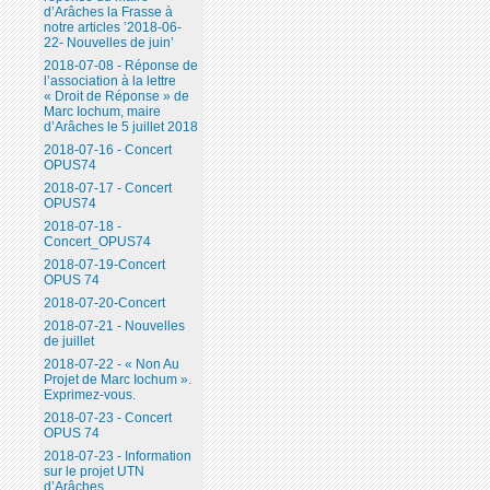
d’Arâches la Frasse à
notre articles ’2018-06-
22- Nouvelles de juin’
2018-07-08 - Réponse de
l’association à la lettre
« Droit de Réponse » de
Marc Iochum, maire
d’Arâches le 5 juillet 2018
2018-07-16 - Concert
OPUS74
2018-07-17 - Concert
OPUS74
2018-07-18 -
Concert_OPUS74
2018-07-19-Concert
OPUS 74
2018-07-20-Concert
2018-07-21 - Nouvelles
de juillet
2018-07-22 - « Non Au
Projet de Marc Iochum ».
Exprimez-vous.
2018-07-23 - Concert
OPUS 74
2018-07-23 - Information
sur le projet UTN
d’Arâches