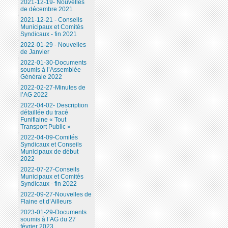
2021-12-19- Nouvelles
de décembre 2021
2021-12-21 - Conseils
Municipaux et Comités
Syndicaux - fin 2021
2022-01-29 - Nouvelles
de Janvier
2022-01-30-Documents
soumis à l’Assemblée
Générale 2022
2022-02-27-Minutes de
l’AG 2022
2022-04-02- Description
détaillée du tracé
Funiflaine « Tout
Transport Public »
2022-04-09-Comités
Syndicaux et Conseils
Municipaux de début
2022
2022-07-27-Conseils
Municipaux et Comités
Syndicaux - fin 2022
2022-09-27-Nouvelles de
Flaine et d’Ailleurs
2023-01-29-Documents
soumis à l’AG du 27
février 2023