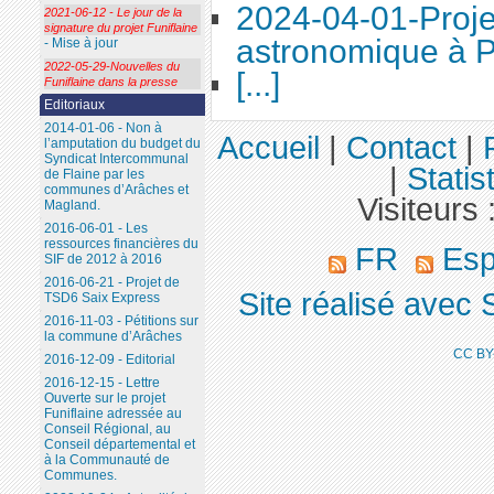
2024-04-01-Proje
2021-06-12 - Le jour de la
signature du projet Funiflaine
astronomique à P
- Mise à jour
2022-05-29-Nouvelles du
[...]
Funiflaine dans la presse
Editoriaux
2014-01-06 - Non à
Accueil
|
Contact
|
l’amputation du budget du
Syndicat Intercommunal
|
Statis
de Flaine par les
communes d’Arâches et
Visiteurs 
Magland.
2016-06-01 - Les
ressources financières du
FR
Esp
SIF de 2012 à 2016
2016-06-21 - Projet de
Site réalisé avec 
TSD6 Saix Express
2016-11-03 - Pétitions sur
la commune d’Arâches
CC BY
2016-12-09 - Editorial
2016-12-15 - Lettre
Ouverte sur le projet
Funiflaine adressée au
Conseil Régional, au
Conseil départemental et
à la Communauté de
Communes.