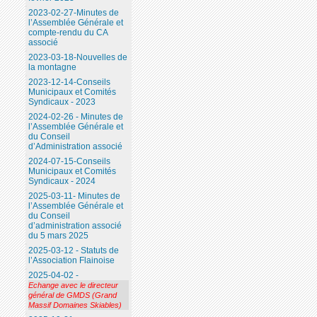
2023-02-27-Minutes de
l’Assemblée Générale et
compte-rendu du CA
associé
2023-03-18-Nouvelles de
la montagne
2023-12-14-Conseils
Municipaux et Comités
Syndicaux - 2023
2024-02-26 - Minutes de
l’Assemblée Générale et
du Conseil
d’Administration associé
2024-07-15-Conseils
Municipaux et Comités
Syndicaux - 2024
2025-03-11- Minutes de
l’Assemblée Générale et
du Conseil
d’administration associé
du 5 mars 2025
2025-03-12 - Statuts de
l’Association Flainoise
2025-04-02 -
Echange avec le directeur
général de GMDS (Grand
Massif Domaines Skiables)