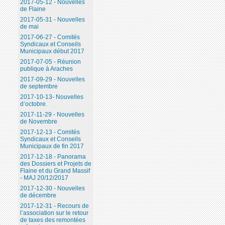
2017-05-12 - Nouvelles
de Flaine
2017-05-31 - Nouvelles
de mai
2017-06-27 - Comités
Syndicaux et Conseils
Municipaux début 2017
2017-07-05 - Réunion
publique à Araches
2017-09-29 - Nouvelles
de septembre
2017-10-13- Nouvelles
d’octobre.
2017-11-29 - Nouvelles
de Novembre
2017-12-13 - Comités
Syndicaux et Conseils
Municipaux de fin 2017
2017-12-18 - Panorama
des Dossiers et Projets de
Flaine et du Grand Massif
- MAJ 20/12/2017
2017-12-30 - Nouvelles
de décembre
2017-12-31 - Recours de
l’association sur le retour
de taxes des remontées