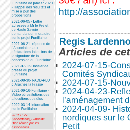
30€ / an) ici :
Funiflaine de janvier 2020
- Rappel des résultats et
http://association
mise à jour des
propositions
2021-06-05 - Lettre
adressée à Mr le Préfet
de Haute Savoie
demandant un moratoire
sur le projet Funiflaine
Regis Lardenno
2021-06-21- réponse de
l’Association aux
Articles de ce
déclarations faites lors de
la signature de la
concession du Funiflaine
2024-07-15-Conse
2021-07-12-Dossier de
presse du projet
Comités Syndica
Funiflaine
2024-07-15-Nouve
2021-08-30- PADD-PLU
d’Arâches la Frasse
2024-04-23-Refle
2021-09-16-Funiflaine -
Vidéo et restitutions des
l’aménagement d
allocutions des élus
2022-03-14-Information
2024-04-09- Histo
sur le Funiflaine
nordiques sur le
2019-11-27 -
Concertation_Funiflaine -
Petit
Bilan réalisé par les
associations.