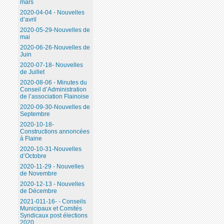
mars
2020-04-04 - Nouvelles
d’avril
2020-05-29-Nouvelles de
mai
2020-06-26-Nouvelles de
Juin
2020-07-18- Nouvelles
de Juillet
2020-08-06 - Minutes du
Conseil d’Administration
de l’association Flainoise
2020-09-30-Nouvelles de
Septembre
2020-10-18-
Constructions annoncées
à Flaine
2020-10-31-Nouvelles
d’Octobre
2020-11-29 - Nouvelles
de Novembre
2020-12-13 - Nouvelles
de Décembre
2021-011-16- - Conseils
Municipaux et Comités
Syndicaux post élections
2020