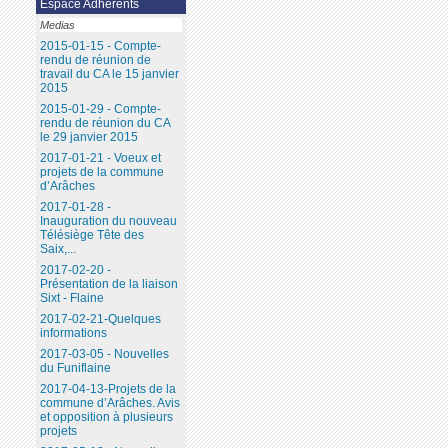
Espace Adhérents
Medias
2015-01-15 - Compte-
rendu de réunion de
travail du CA le 15 janvier
2015
2015-01-29 - Compte-
rendu de réunion du CA
le 29 janvier 2015
2017-01-21 - Voeux et
projets de la commune
d’Arâches
2017-01-28 -
Inauguration du nouveau
Télésiège Tête des
Saix,...
2017-02-20 -
Présentation de la liaison
Sixt - Flaine
2017-02-21-Quelques
informations
2017-03-05 - Nouvelles
du Funiflaine
2017-04-13-Projets de la
commune d’Arâches. Avis
et opposition à plusieurs
projets