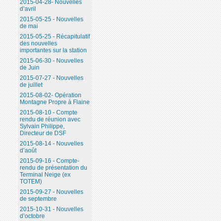
2015-04-28- Nouvelles
d’avril
2015-05-25 - Nouvelles
de mai
2015-05-25 - Récapitulatif
des nouvelles
importantes sur la station
2015-06-30 - Nouvelles
de Juin
2015-07-27 - Nouvelles
de juillet
2015-08-02- Opération
Montagne Propre à Flaine
2015-08-10 - Compte
rendu de réunion avec
Sylvain Philippe,
Directeur de DSF
2015-08-14 - Nouvelles
d’août
2015-09-16 - Compte-
rendu de présentation du
Terminal Neige (ex
TOTEM)
2015-09-27 - Nouvelles
de septembre
2015-10-31 - Nouvelles
d’octobre