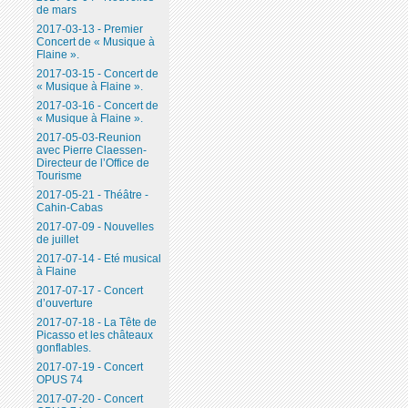
de mars
2017-03-13 - Premier
Concert de « Musique à
Flaine ».
2017-03-15 - Concert de
« Musique à Flaine ».
2017-03-16 - Concert de
« Musique à Flaine ».
2017-05-03-Reunion
avec Pierre Claessen-
Directeur de l’Office de
Tourisme
2017-05-21 - Théâtre -
Cahin-Cabas
2017-07-09 - Nouvelles
de juillet
2017-07-14 - Eté musical
à Flaine
2017-07-17 - Concert
d’ouverture
2017-07-18 - La Tête de
Picasso et les châteaux
gonflables.
2017-07-19 - Concert
OPUS 74
2017-07-20 - Concert