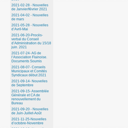
2021-02-28 - Nouvelles
de Janvier/février 2021
2021-04-02 - Nouvelles
de mars
2021-05-28 - Nouvelles
d’Avril-Mai
2021-06-20-Procès-
verbal du Conseil
d’Administration du 15/18
juin. 2021
2021-07-24- AG de
l’Association Flainoise.
Documents Soumis
2021-08-07- Conseils
Municipaux et Comités
Syndicaux début 2021
2021-09-14- Nouvelles
de Septembre
2021-09-15- Assemblée
Générale et CA de
renouvellement du
Bureau
2021-09-20 - Nouvelles
de Juin-Juillet-Août
2021-11-25-Nouvelles
d’octobre-Novembre