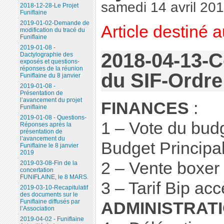
samedi 14 avril 20
2018-12-28-Le Projet
Funiflaine
2019-01-02-Demande de
Article destiné 
modification du tracé du
Funiflaine
2019-01-08 -
2018-04-13-C
Dactylographie des
exposés et questions-
réponses de la réunion
du SIF-Ordre
Funiflaine du 8 janvier
2019-01-08 -
Présentation de
l’avancement du projet
FINANCES
:
Funiflaine
2019-01-08 - Questions-
1 – Vote du budg
Réponses après la
présentation de
l’avancement du
Budget Principa
Funiflaine le 8 janvier
2019
2 – Vente boxer
2019-03-08-Fin de la
concertation
FUNIFLAINE, le 8 MARS.
3 – Tarif Bip acc
2019-03-10-Recapitulatif
des documents sur le
Funiflaine diffusés par
ADMINISTRAT
l’Association
2019-04-02 - Funiflaine