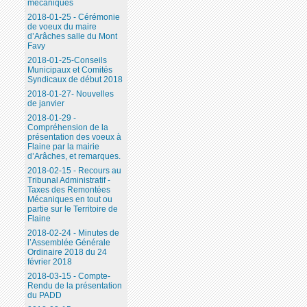
mécaniques
2018-01-25 - Cérémonie
de voeux du maire
d’Arâches salle du Mont
Favy
2018-01-25-Conseils
Municipaux et Comités
Syndicaux de début 2018
2018-01-27- Nouvelles
de janvier
2018-01-29 -
Compréhension de la
présentation des voeux à
Flaine par la mairie
d’Arâches, et remarques.
2018-02-15 - Recours au
Tribunal Administratif -
Taxes des Remontées
Mécaniques en tout ou
partie sur le Territoire de
Flaine
2018-02-24 - Minutes de
l’Assemblée Générale
Ordinaire 2018 du 24
février 2018
2018-03-15 - Compte-
Rendu de la présentation
du PADD