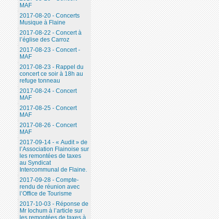
MAF
2017-08-20 - Concerts
Musique à Flaine
2017-08-22 - Concert à
l’église des Carroz
2017-08-23 - Concert -
MAF
2017-08-23 - Rappel du
concert ce soir à 18h au
refuge tonneau
2017-08-24 - Concert
MAF
2017-08-25 - Concert
MAF
2017-08-26 - Concert
MAF
2017-09-14 - « Audit » de
l’Association Flainoise sur
les remontées de taxes
au Syndicat
Intercommunal de Flaine.
2017-09-28 - Compte-
rendu de réunion avec
l’Office de Tourisme
2017-10-03 - Réponse de
Mr Iochum à l’article sur
les remontées de taxes à