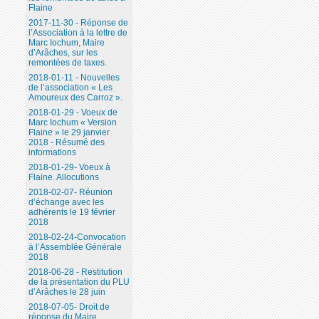
Flaine
2017-11-30 - Réponse de
l’Association à la lettre de
Marc Iochum, Maire
d’Arâches, sur les
remontées de taxes.
2018-01-11 - Nouvelles
de l’association « Les
Amoureux des Carroz ».
2018-01-29 - Voeux de
Marc Iochum « Version
Flaine » le 29 janvier
2018 - Résumé des
informations
2018-01-29- Voeux à
Flaine. Allocutions
2018-02-07- Réunion
d’échange avec les
adhérents le 19 février
2018
2018-02-24-Convocation
à l’Assemblée Générale
2018
2018-06-28 - Restitution
de la présentation du PLU
d’Arâches le 28 juin
2018-07-05- Droit de
réponse du Maire