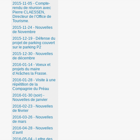
2015-11-05 - Compte-
rendu de réunion avec
Pierre CLAESSEN,
Directeur de l’Office de
Tourisme.
2015-11-24 - Nouvelles
de Novembre
2015-12-19 - Défense du
projet de parking couvert
sur le parking P2
2015-12-30 - Nouvelles
de décembre
2016-01-14 - Voeux et
projets du maire
d’Arâches la Frasse.
2016-01-28 - Visite à une
répétition de la
Compagnie du Préau
2016-01-30 (soir) -
Nouvelles de janvier
2016-02-23 - Nouvelles
de février
2016-03-26 - Nouvelles
de mars
2016-04-28 - Nouvelles
d’avril
2016-05-04 - Lettre des