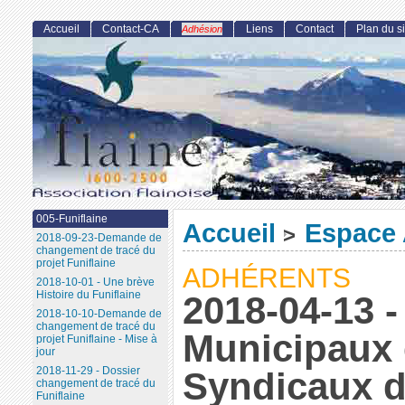
Accueil
Contact-CA
Liens
Contact
Plan du si
Adhésion
005-Funiflaine
Accueil
Espace 
>
2018-09-23-Demande de
changement de tracé du
projet Funiflaine
ADHÉRENTS
2018-10-01 - Une brève
Histoire du Funiflaine
2018-04-13 -
2018-10-10-Demande de
changement de tracé du
Municipaux 
projet Funiflaine - Mise à
jour
2018-11-29 - Dossier
Syndicaux d
changement de tracé du
Funiflaine