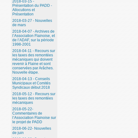
2018-03-15 -
Présentation du PADD -
Allocutions et
Présentation
2018-03-27 - Nouvelles
de mars
2018-04-07 - Archives de
l’Association Flainoise, et
de l’ADAF, sur la période
1998-2001
2018-04-11 - Recours sur
les taxes des remontées
mécaniques qui doivent
revenir à Flaine et sont
conservées par Arâches.
Nouvelle étape.
2018-04-13 - Conseils
Municipaux et Comités
Syndicaux début 2018
2018-05-12 - Recours sur
les taxes des remontées
mécaniques
2018-05-22-
Commentaires de
l’Association Flainoise sur
le projet de PADD
2018-06-22- Nouvelles
de juin