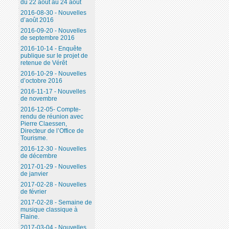
du 22 août au 24 août
2016-08-30 - Nouvelles
d’août 2016
2016-09-20 - Nouvelles
de septembre 2016
2016-10-14 - Enquête
publique sur le projet de
retenue de Vérêt
2016-10-29 - Nouvelles
d’octobre 2016
2016-11-17 - Nouvelles
de novembre
2016-12-05- Compte-
rendu de réunion avec
Pierre Claessen,
Directeur de l’Office de
Tourisme.
2016-12-30 - Nouvelles
de décembre
2017-01-29 - Nouvelles
de janvier
2017-02-28 - Nouvelles
de février
2017-02-28 - Semaine de
musique classique à
Flaine.
2017-03-04 - Nouvelles