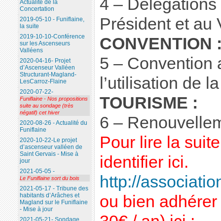
4 – Délégations
Actualité de la
Concertation
Président et au 
2019-05-10 - Funiflaine,
la suite
2019-10-10-Conférence
CONVENTION 
sur les Ascenseurs
Valléens
5 – Convention 
2020-04-16- Projet
d’Ascenseur Valléen
Structurant-Magland-
l’utilisation de l
LesCarroz-Flaine
2020-07-22-
TOURISME :
Funiflaine - Nos propositions
suite au sondage (très
négatif) cet hiver
6 – Renouvellem
2020-08-26 - Actualité du
Funiflaine
Pour lire la sui
2020-10-22-Le projet
d’ascenseur valléen de
Saint Gervais - Mise à
identifier ici.
jour
2021-05-05 -
http://association
Le Funiflaine sort du bois
2021-05-17 - Tribune des
habitants d’Arâches et
ou bien adhérer 
Magland sur le Funiflaine
- Mise à jour
2021-05-21- Sondage