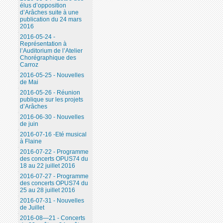
élus d’opposition
d’Arâches suite à une
publication du 24 mars
2016
2016-05-24 -
Représentation à
l’Auditorium de l’Atelier
Chorégraphique des
Carroz
2016-05-25 - Nouvelles
de Mai
2016-05-26 - Réunion
publique sur les projets
d’Arâches
2016-06-30 - Nouvelles
de juin
2016-07-16 -Eté musical
à Flaine
2016-07-22 - Programme
des concerts OPUS74 du
18 au 22 juillet 2016
2016-07-27 - Programme
des concerts OPUS74 du
25 au 28 juillet 2016
2016-07-31 - Nouvelles
de Juillet
2016-08—21 - Concerts