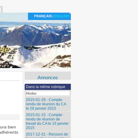
FRANÇAIS
|
ENGLISH
ise
Annonces
Dans la même rubrique
Medias
2015-01-29 - Compte-
rendu de réunion du CA
le 29 janvier 2015
2015-01-15 - Compte-
rendu de réunion de
travail du CA le 15 janvier
aura bien
2015
adhérents.
2017-12-31 - Recours de