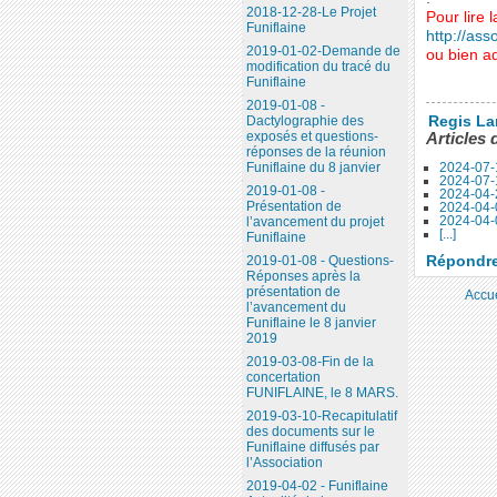
2018-12-28-Le Projet
Pour lire l
Funiflaine
http://asso
2019-01-02-Demande de
ou bien ad
modification du tracé du
Funiflaine
2019-01-08 -
Regis La
Dactylographie des
exposés et questions-
Articles 
réponses de la réunion
2024-07-
Funiflaine du 8 janvier
2024-07-
2019-01-08 -
2024-04-
Présentation de
2024-04-0
2024-04-0
l’avancement du projet
[...]
Funiflaine
Répondre 
2019-01-08 - Questions-
Réponses après la
présentation de
Accue
l’avancement du
Funiflaine le 8 janvier
2019
2019-03-08-Fin de la
concertation
FUNIFLAINE, le 8 MARS.
2019-03-10-Recapitulatif
des documents sur le
Funiflaine diffusés par
l’Association
2019-04-02 - Funiflaine