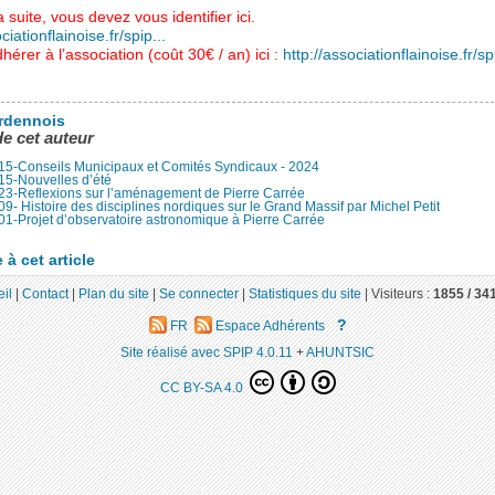
a suite, vous devez vous identifier ici.
ciationflainoise.fr/spip...
hérer à l’association (coût 30€ / an) ici :
http://associationflainoise.fr/spi
rdennois
de cet auteur
15-Conseils Municipaux et Comités Syndicaux - 2024
15-Nouvelles d’été
23-Reflexions sur l’aménagement de Pierre Carrée
9- Histoire des disciplines nordiques sur le Grand Massif par Michel Petit
1-Projet d’observatoire astronomique à Pierre Carrée
à cet article
il
|
Contact
|
Plan du site
|
Se connecter
|
Statistiques du site
|
Visiteurs :
1855 /
34
?
FR
Espace Adhérents
Site réalisé avec SPIP 4.0.11
+
AHUNTSIC
CC BY-SA 4.0