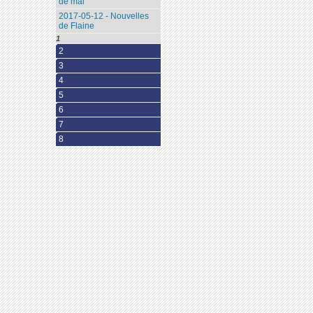
de mai
2017-05-12 - Nouvelles
de Flaine
1
2
3
4
5
6
7
8