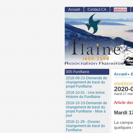
Accueil
Contact-CA
Adhésion
005-Funiflaine
Accueil
E
>
2018-09-23-Demande de
changement de tracé du
ADHÉREN
projet Funiflaine
2020-0
2018-10-01 - Une brève
mardi 17 ma
Histoire du Funiflaine
Article de
2018-10-10-Demande de
changement de tracé du
projet Funiflaine - Mise à
Mardi 1
jour
2018-11-29 - Dossier
La campagn
changement de tracé du
quelques 
Funiflaine
.