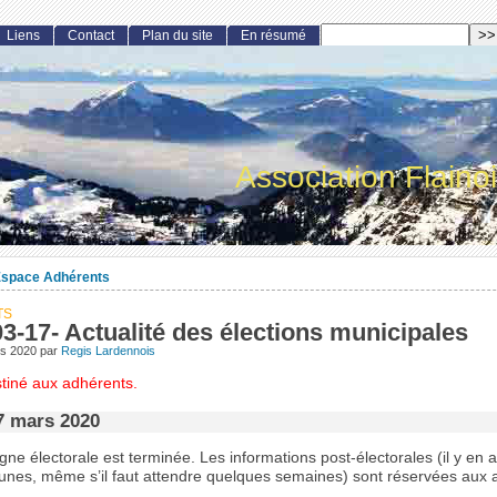
Liens
Contact
Plan du site
En résumé
Association Flaino
space Adhérents
TS
3-17- Actualité des élections municipales
rs 2020
par
Regis Lardennois
stiné aux adhérents.
7 mars 2020
e électorale est terminée. Les informations post-électorales (il y en 
unes, même s’il faut attendre quelques semaines) sont réservées aux 