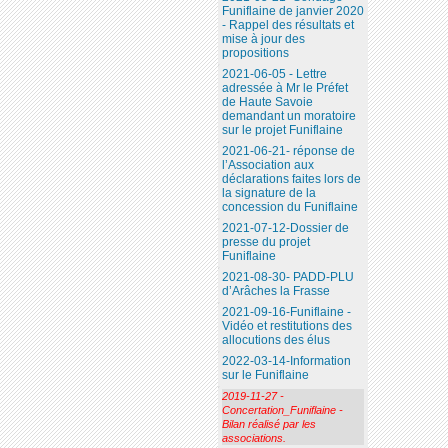
Funiflaine de janvier 2020
- Rappel des résultats et
mise à jour des
propositions
2021-06-05 - Lettre
adressée à Mr le Préfet
de Haute Savoie
demandant un moratoire
sur le projet Funiflaine
2021-06-21- réponse de
l’Association aux
déclarations faites lors de
la signature de la
concession du Funiflaine
2021-07-12-Dossier de
presse du projet
Funiflaine
2021-08-30- PADD-PLU
d’Arâches la Frasse
2021-09-16-Funiflaine -
Vidéo et restitutions des
allocutions des élus
2022-03-14-Information
sur le Funiflaine
2019-11-27 -
Concertation_Funiflaine -
Bilan réalisé par les
associations.