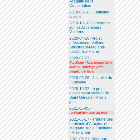
Actualité de la
Concertation
2019-05-10 - Funiflaine,
la suite
2019-10-10-Conférence
sur les Ascenseurs
Valléens
2020-04-16- Projet
d’Ascenseur Valléen
Structurant-Magland-
LesCarroz-Flaine
2020-07-22-
Funiflaine - Nos propositions
suite au sondage (très
négatif) cet hiver
2020-08-26 - Actualité du
Funiflaine
2020-10-22-Le projet
d’ascenseur valléen de
Saint Gervais - Mise à
jour
2021-05-05 -
Le Funiflaine sort du bois
2021-05-17 - Tribune des
habitants d’Arâches et
Magland sur le Funiflaine
- Mise à jour
2021-05-21- Sondage