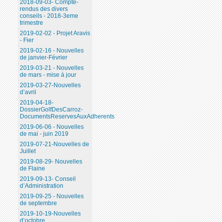
2018-09-03- Compte-
rendus des divers
conseils - 2018-3eme
trimestre
2019-02-02 - Projet Aravis
- Fier
2019-02-16 - Nouvelles
de janvier-Février
2019-03-21 - Nouvelles
de mars - mise à jour
2019-03-27-Nouvelles
d’avril
2019-04-18-
DossierGolfDesCarroz-
DocumentsReservesAuxAdherents
2019-06-06 - Nouvelles
de mai - juin 2019
2019-07-21-Nouvelles de
Juillet
2019-08-29- Nouvelles
de Flaine
2019-09-13- Conseil
d’Administration
2019-09-25 - Nouvelles
de septembre
2019-10-19-Nouvelles
d’octobre