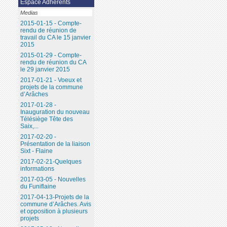
Espace Adhérents
Medias
2015-01-15 - Compte-
rendu de réunion de
travail du CA le 15 janvier
2015
2015-01-29 - Compte-
rendu de réunion du CA
le 29 janvier 2015
2017-01-21 - Voeux et
projets de la commune
d’Arâches
2017-01-28 -
Inauguration du nouveau
Télésiège Tête des
Saix,...
2017-02-20 -
Présentation de la liaison
Sixt - Flaine
2017-02-21-Quelques
informations
2017-03-05 - Nouvelles
du Funiflaine
2017-04-13-Projets de la
commune d’Arâches. Avis
et opposition à plusieurs
projets