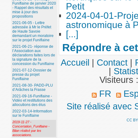
Petit
Funiflaine de janvier 2020
- Rappel des résultats et
mise à jour des
2024-04-01-Proje
propositions
astronomique à P
2021-06-05 - Lettre
adressée à Mr le Préfet
[...]
de Haute Savoie
demandant un moratoire
sur le projet Funiflaine
Répondre à cet 
2021-06-21- réponse de
l’Association aux
déclarations faites lors de
la signature de la
Accueil
|
Contact
|
concession du Funiflaine
|
Statis
2021-07-12-Dossier de
presse du projet
Visiteurs 
Funiflaine
2021-08-30- PADD-PLU
d’Arâches la Frasse
FR
Esp
2021-09-16-Funiflaine -
Vidéo et restitutions des
Site réalisé avec 
allocutions des élus
2022-03-14-Information
sur le Funiflaine
CC BY
2019-11-27 -
Concertation_Funiflaine -
Bilan réalisé par les
associations.