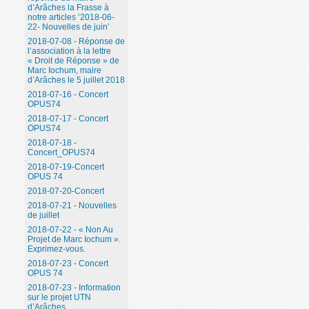
d’Arâches la Frasse à
notre articles ’2018-06-
22- Nouvelles de juin’
2018-07-08 - Réponse de
l’association à la lettre
« Droit de Réponse » de
Marc Iochum, maire
d’Arâches le 5 juillet 2018
2018-07-16 - Concert
OPUS74
2018-07-17 - Concert
OPUS74
2018-07-18 -
Concert_OPUS74
2018-07-19-Concert
OPUS 74
2018-07-20-Concert
2018-07-21 - Nouvelles
de juillet
2018-07-22 - « Non Au
Projet de Marc Iochum ».
Exprimez-vous.
2018-07-23 - Concert
OPUS 74
2018-07-23 - Information
sur le projet UTN
d’Arâches