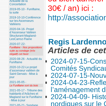
Actualité de la
Concertation
30€ / an) ici :
2019-05-10 - Funiflaine,
la suite
http://association
2019-10-10-Conférence
sur les Ascenseurs
Valléens
2020-04-16- Projet
d’Ascenseur Valléen
Structurant-Magland-
Regis Lardenno
LesCarroz-Flaine
2020-07-22-
Articles de ce
Funiflaine - Nos propositions
suite au sondage (très
négatif) cet hiver
2024-07-15-Conse
2020-08-26 - Actualité du
Funiflaine
Comités Syndica
2020-10-22-Le projet
d’ascenseur valléen de
2024-07-15-Nouve
Saint Gervais - Mise à
jour
2024-04-23-Refle
2021-05-05 -
Le Funiflaine sort du bois
l’aménagement d
2021-05-17 - Tribune des
habitants d’Arâches et
2024-04-09- Histo
Magland sur le Funiflaine
- Mise à jour
nordiques sur le
2021-05-21- Sondage