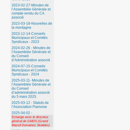
2023-02-27-Minutes de
l’Assemblée Générale et
compte-rendu du CA
associé
2023-03-18-Nouvelles de
la montagne
2023-12-14-Conseils
Municipaux et Comités
Syndicaux - 2023
2024-02-26 - Minutes de
l’Assemblée Générale et
du Conseil
d’Administration associé
2024-07-15-Conseils
Municipaux et Comités
Syndicaux - 2024
2025-03-11- Minutes de
l’Assemblée Générale et
du Conseil
d’administration associé
du 5 mars 2025
2025-03-12 - Statuts de
l’Association Flainoise
2025-04-02 -
Echange avec le directeur
général de GMDS (Grand
Massif Domaines Skiables)