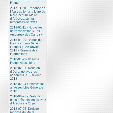
Flaine
2017-11-30 - Réponse de
l’Association à la lettre de
Marc Iochum, Maire
d’Arâches, sur les
remontées de taxes.
2018-01-11 - Nouvelles
de l’association « Les
Amoureux des Carroz ».
2018-01-29 - Voeux de
Marc Iochum « Version
Flaine » le 29 janvier
2018 - Résumé des
informations
2018-01-29- Voeux à
Flaine. Allocutions
2018-02-07- Réunion
d’échange avec les
adhérents le 19 février
2018
2018-02-24-Convocation
à l’Assemblée Générale
2018
2018-06-28 - Restitution
de la présentation du PLU
d’Arâches le 28 juin
2018-07-05- Droit de
réponse du Maire