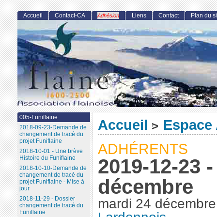
Accueil
Contact-CA
Liens
Contact
Plan du si
Adhésion
005-Funiflaine
Accueil
Espace 
>
2018-09-23-Demande de
changement de tracé du
projet Funiflaine
ADHÉRENTS
2018-10-01 - Une brève
Histoire du Funiflaine
2019-12-23 -
2018-10-10-Demande de
changement de tracé du
décembre
projet Funiflaine - Mise à
jour
2018-11-29 - Dossier
mardi 24 décembre
changement de tracé du
Funiflaine