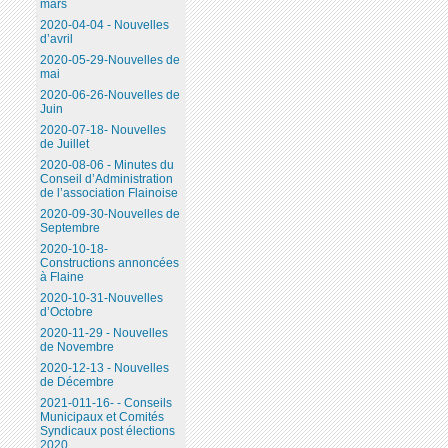
mars
2020-04-04 - Nouvelles
d’avril
2020-05-29-Nouvelles de
mai
2020-06-26-Nouvelles de
Juin
2020-07-18- Nouvelles
de Juillet
2020-08-06 - Minutes du
Conseil d’Administration
de l’association Flainoise
2020-09-30-Nouvelles de
Septembre
2020-10-18-
Constructions annoncées
à Flaine
2020-10-31-Nouvelles
d’Octobre
2020-11-29 - Nouvelles
de Novembre
2020-12-13 - Nouvelles
de Décembre
2021-011-16- - Conseils
Municipaux et Comités
Syndicaux post élections
2020