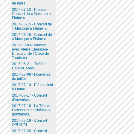
de mars
2017-03-13 - Premier
Concert de « Musique à
Flaine ».
2017-03-15 - Concert de
« Musique à Flaine ».
2017-03-16 - Concert de
« Musique à Flaine ».
2017-05-03-Reunion
avec Pierre Claessen-
Directeur de l’Office de
Tourisme
2017-05-21 - Théâtre -
Cahin-Cabas
2017-07-09 - Nouvelles
de juillet
2017-07-14 - Eté musical
à Flaine
2017-07-17 - Concert
d’ouverture
2017-07-18 - La Tête de
Picasso et les châteaux
gonflables.
2017-07-19 - Concert
OPUS 74
2017-07-20 - Concert