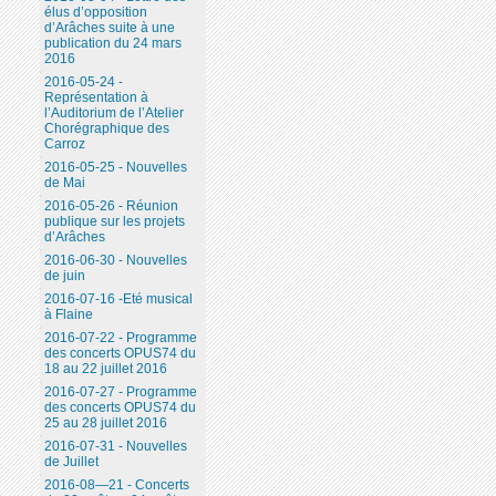
élus d’opposition
d’Arâches suite à une
publication du 24 mars
2016
2016-05-24 -
Représentation à
l’Auditorium de l’Atelier
Chorégraphique des
Carroz
2016-05-25 - Nouvelles
de Mai
2016-05-26 - Réunion
publique sur les projets
d’Arâches
2016-06-30 - Nouvelles
de juin
2016-07-16 -Eté musical
à Flaine
2016-07-22 - Programme
des concerts OPUS74 du
18 au 22 juillet 2016
2016-07-27 - Programme
des concerts OPUS74 du
25 au 28 juillet 2016
2016-07-31 - Nouvelles
de Juillet
2016-08—21 - Concerts