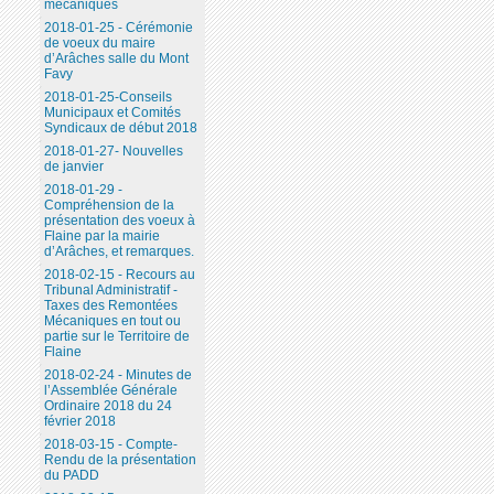
mécaniques
2018-01-25 - Cérémonie
de voeux du maire
d’Arâches salle du Mont
Favy
2018-01-25-Conseils
Municipaux et Comités
Syndicaux de début 2018
2018-01-27- Nouvelles
de janvier
2018-01-29 -
Compréhension de la
présentation des voeux à
Flaine par la mairie
d’Arâches, et remarques.
2018-02-15 - Recours au
Tribunal Administratif -
Taxes des Remontées
Mécaniques en tout ou
partie sur le Territoire de
Flaine
2018-02-24 - Minutes de
l’Assemblée Générale
Ordinaire 2018 du 24
février 2018
2018-03-15 - Compte-
Rendu de la présentation
du PADD