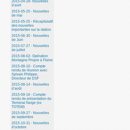
2015-04-28- Nouvelles
d’avril
2015-05-25 - Nouvelles
de mai
2015-05-25 - Récapitulatif
des nouvelles
importantes sur la station
2015-06-30 - Nouvelles
de Juin
2015-07-27 - Nouvelles
de juillet
2015-08-02- Opération
Montagne Propre à Flaine
2015-08-10 - Compte
rendu de réunion avec
Sylvain Philippe,
Directeur de DSF
2015-08-14 - Nouvelles
d’août
2015-09-16 - Compte-
rendu de présentation du
Terminal Neige (ex
TOTEM)
2015-09-27 - Nouvelles
de septembre
2015-10-31 - Nouvelles
d’octobre