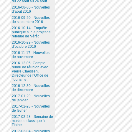
du 22 août au 24 août
2016-08-30 - Nouvelles
d’août 2016
2016-09-20 - Nouvelles
de septembre 2016
2016-10-14 - Enquête
publique sur le projet de
retenue de Vérêt
2016-10-29 - Nouvelles
d’octobre 2016
2016-11-17 - Nouvelles
de novembre
2016-12-05- Compte-
rendu de réunion avec
Pierre Claessen,
Directeur de l’Office de
Tourisme.
2016-12-30 - Nouvelles
de décembre
2017-01-29 - Nouvelles
de janvier
2017-02-28 - Nouvelles
de février
2017-02-28 - Semaine de
musique classique à
Flaine.
2017-03-04 - Nouvelles