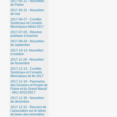
2017-05-12 - Nouvelles
de Flaine
2017-05-31 - Nouvelles
de mai
2017-06-27 - Comités
Syndicaux et Conseils
Municipaux début 2017
2017-07-05 - Réunion
publique à Araches
2017-09-29 - Nouvelles
de septembre
2017-10-13- Nouvelles
d’octobre.
2017-11-29 - Nouvelles
de Novembre
2017-12-13 - Comités
Syndicaux et Conseils
Municipaux de fin 2017
2017-12-18 - Panorama
des Dossiers et Projets de
Flaine et du Grand Massif
- MAJ 20/12/2017
2017-12-30 - Nouvelles
de décembre
2017-12-31 - Recours de
l’association sur le retour
de taxes des remontées