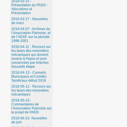
2018-03-15 -
Présentation du PADD -
Allocutions et
Présentation
2018-03-27 - Nouvelles
de mars
2018-04-07 - Archives de
l’Association Flainoise, et
de l’ADAF, sur la période
1998-2001
2018-04-11 - Recours sur
les taxes des remontées
mécaniques qui doivent
revenir à Flaine et sont
conservées par Arâches.
Nouvelle étape.
2018-04-13 - Conseils
Municipaux et Comités
Syndicaux début 2018
2018-05-12 - Recours sur
les taxes des remontées
mécaniques
2018-05-22-
Commentaires de
l’Association Flainoise sur
le projet de PADD
2018-06-22- Nouvelles
de juin