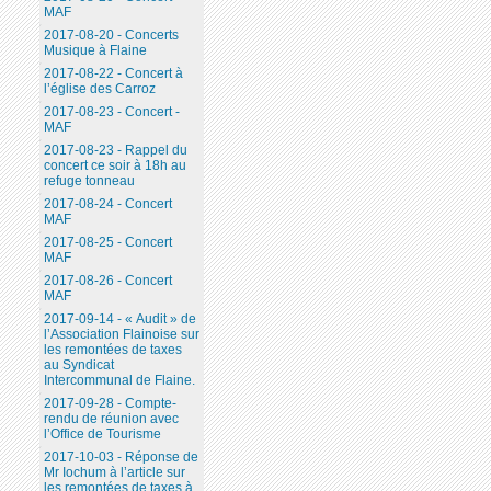
MAF
2017-08-20 - Concerts
Musique à Flaine
2017-08-22 - Concert à
l’église des Carroz
2017-08-23 - Concert -
MAF
2017-08-23 - Rappel du
concert ce soir à 18h au
refuge tonneau
2017-08-24 - Concert
MAF
2017-08-25 - Concert
MAF
2017-08-26 - Concert
MAF
2017-09-14 - « Audit » de
l’Association Flainoise sur
les remontées de taxes
au Syndicat
Intercommunal de Flaine.
2017-09-28 - Compte-
rendu de réunion avec
l’Office de Tourisme
2017-10-03 - Réponse de
Mr Iochum à l’article sur
les remontées de taxes à