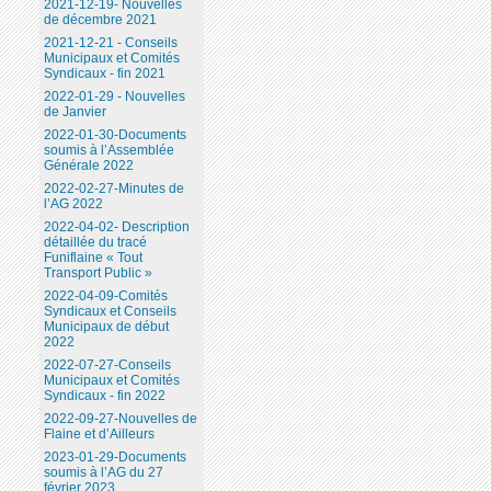
2021-12-19- Nouvelles
de décembre 2021
2021-12-21 - Conseils
Municipaux et Comités
Syndicaux - fin 2021
2022-01-29 - Nouvelles
de Janvier
2022-01-30-Documents
soumis à l’Assemblée
Générale 2022
2022-02-27-Minutes de
l’AG 2022
2022-04-02- Description
détaillée du tracé
Funiflaine « Tout
Transport Public »
2022-04-09-Comités
Syndicaux et Conseils
Municipaux de début
2022
2022-07-27-Conseils
Municipaux et Comités
Syndicaux - fin 2022
2022-09-27-Nouvelles de
Flaine et d’Ailleurs
2023-01-29-Documents
soumis à l’AG du 27
février 2023