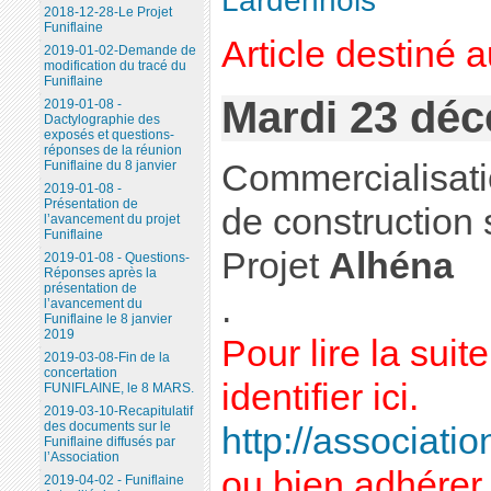
Lardennois
2018-12-28-Le Projet
Funiflaine
Article destiné 
2019-01-02-Demande de
modification du tracé du
Funiflaine
Mardi 23 dé
2019-01-08 -
Dactylographie des
exposés et questions-
réponses de la réunion
Commercialisati
Funiflaine du 8 janvier
2019-01-08 -
Présentation de
de construction 
l’avancement du projet
Funiflaine
Projet
Alhéna
2019-01-08 - Questions-
Réponses après la
présentation de
.
l’avancement du
Funiflaine le 8 janvier
2019
Pour lire la sui
2019-03-08-Fin de la
concertation
identifier ici.
FUNIFLAINE, le 8 MARS.
2019-03-10-Recapitulatif
des documents sur le
http://association
Funiflaine diffusés par
l’Association
ou bien adhérer 
2019-04-02 - Funiflaine