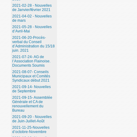
2021-02-28 - Nouvelles
de Janvier/février 2021
2021-04-02 - Nouvelles
de mars
2021-05-28 - Nouvelles
d’Avril-Mai
2021-06-20-Procès-
verbal du Conseil
d’Administration du 15/18
juin. 2021
2021-07-24- AG de
l’Association Flainoise.
Documents Soumis
2021-08-07- Conseils
Municipaux et Comités
Syndicaux début 2021
2021-09-14- Nouvelles
de Septembre
2021-09-15- Assemblée
Générale et CA de
renouvellement du
Bureau
2021-09-20 - Nouvelles
de Juin-Juillet-Août
2021-11-25-Nouvelles
d’octobre-Novembre