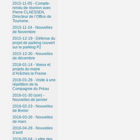
2015-11-05 - Compte-
rendu de réunion avec
Pierre CLAESSEN,
Directeur de l’Office de
Tourisme.
2015-11-24 - Nouvelles
de Novembre
2015-12-19 - Défense du
projet de parking couvert
sur le parking P2
2015-12-30 - Nouvelles
de décembre
2016-01-14 - Voeux et
projets du maire
d’Arâches la Frasse.
2016-01-28 - Visite à une
répétition de la
Compagnie du Préau
2016-01-30 (soir) -
Nouvelles de janvier
2016-02-23 - Nouvelles
de février
2016-03-26 - Nouvelles
de mars
2016-04-28 - Nouvelles
d’avril
2016-05-04 - Lettre des