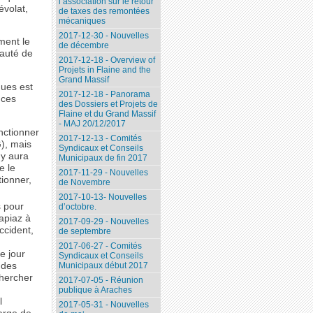
l’association sur le retour
évolat,
de taxes des remontées
mécaniques
2017-12-30 - Nouvelles
ment le
de décembre
auté de
2017-12-18 - Overview of
Projets in Flaine and the
Grand Massif
ques est
2017-12-18 - Panorama
 ces
des Dossiers et Projets de
Flaine et du Grand Massif
- MAJ 20/12/2017
onctionner
2017-12-13 - Comités
), mais
Syndicaux et Conseils
l y aura
Municipaux de fin 2017
e le
2017-11-29 - Nouvelles
tionner,
de Novembre
2017-10-13- Nouvelles
s pour
d’octobre.
apiaz à
2017-09-29 - Nouvelles
ccident,
de septembre
2017-06-27 - Comités
e jour
Syndicaux et Conseils
 des
Municipaux début 2017
chercher
2017-07-05 - Réunion
publique à Araches
l
2017-05-31 - Nouvelles