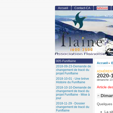
Accueil
Contact-CA
Adhésion
005-Funiflaine
Accueil
E
>
2018-09-23-Demande de
changement de tracé du
ADHÉREN
projet Funiflaine
2020-
2018-10-01 - Une brève
dimanche 13
Histoire du Funiflaine
Article de
2018-10-10-Demande de
changement de tracé du
projet Funiflaine - Mise à
Diman
jour
2018-11-29 - Dossier
Quelques i
changement de tracé du
Funiflaine
La si