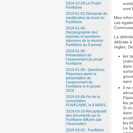
2018-12-28-Le Projet
nombr
Funiflaine
vont 
2019-01-02-Demande de
Mes infor
modification du tracé du
Funiflaine
cas égale
Commune
2019-01-08 -
Dactylographie des
exposés et questions-
La défini
réponses de la réunion
délicate à
Funiflaine du 8 janvier
règles. D
2019-01-08 -
Présentation de
les t
l’avancement du projet
(même
Funiflaine
dans 
2019-01-08 - Questions-
surto
Réponses après la
gouve
présentation de
sans 
l’avancement du
Funiflaine le 8 janvier
Il ne
2019
sécur
2019-03-08-Fin de la
Flain
concertation
les p
FUNIFLAINE, le 8 MARS.
Si on
2019-03-10-Recapitulatif
dans 
des documents sur le
accid
Funiflaine diffusés par
les b
l’Association
Le Se
2019-04-02 - Funiflaine