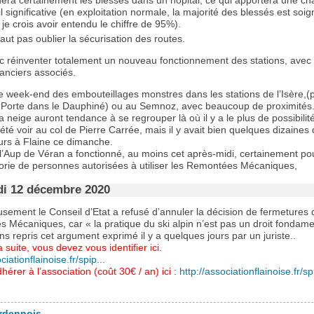
ra certainement les blessés dans un hôpital, ce qui apportera une ch
il significative (en exploitation normale, la majorité des blessés est soi
, je crois avoir entendu le chiffre de 95%).
 faut pas oublier la sécurisation des routes.
nc réinventer totalement un nouveau fonctionnement des stations, avec 
inanciers associés.
e week-end des embouteillages monstres dans les stations de l’Isère,(
 Porte dans le Dauphiné) ou au Semnoz, avec beaucoup de proximités
a neige auront tendance à se regrouper là où il y a le plus de possibilité
 été voir au col de Pierre Carrée, mais il y avait bien quelques dizaines
rs à Flaine ce dimanche.
l’Aup de Véran a fonctionné, au moins cet après-midi, certainement po
orie de personnes autorisées à utiliser les Remontées Mécaniques,
i 12 décembre 2020
sement le Conseil d’Etat a refusé d’annuler la décision de fermetures 
 Mécaniques, car « la pratique du ski alpin n’est pas un droit fondame
s repris cet argument exprimé il y a quelques jours par un juriste..
a suite, vous devez vous identifier ici.
ciationflainoise.fr/spip...
hérer à l’association (coût 30€ / an) ici :
http://associationflainoise.fr/spi
rdennois