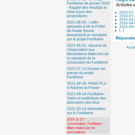
Funiflaine de janvier 2020
Articles 
- Rappel des résultats et
mise à jour des
2024-07-
propositions
2024-07-
2024-04-
2021-06-05 - Lettre
2024-04-0
adressée à Mr le Préfet
2024-04-0
[...]
de Haute Savoie
demandant un moratoire
Répondre 
sur le projet Funiflaine
2021-06-21- réponse de
Accue
l’Association aux
déclarations faites lors de
la signature de la
concession du Funiflaine
2021-07-12-Dossier de
presse du projet
Funiflaine
2021-08-30- PADD-PLU
d’Arâches la Frasse
2021-09-16-Funiflaine -
Vidéo et restitutions des
allocutions des élus
2022-03-14-Information
sur le Funiflaine
2019-11-27 -
Concertation_Funiflaine -
Bilan réalisé par les
associations.