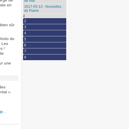
arge de
de mai
gnée en
2017-05-12 - Nouvelles
de Flaine
1
2
bien sûr
3
4
photo du
5
. Les
6
s !
7
 de
8
ur une
des
ntal ».
p...