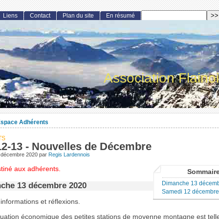
Liens
Contact
Plan du site
En résumé
Association Flaino
space Adhérents
TS
12-13 - Nouvelles de Décembre
 décembre 2020
par
Regis Lardennois
stiné aux adhérents.
Sommair
Dimanche 13 décem
che 13 décembre 2020
Samedi 12 décembre
nformations et réflexions.
tuation économique des petites stations de moyenne montagne est tell