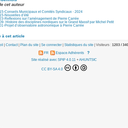
de cet auteur
15-Conseils Municipaux et Comités Syndicaux - 2024
15-Nouvelles d’été
23-Reflexions sur l’aménagement de Pierre Carrée
9- Histoire des disciplines nordiques sur le Grand Massif par Michel Petit
1-Projet d’observatoire astronomique à Pierre Carrée
à cet article
il
|
Contact
|
Plan du site
|
Se connecter
|
Statistiques du site
|
Visiteurs :
1203 /
34
?
FR
Espace Adhérents
Site réalisé avec SPIP 4.0.11
+
AHUNTSIC
CC BY-SA 4.0