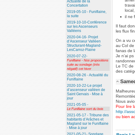
amène
Actualité de la
trava
Concertation
local
2019-05-10 - Funiflaine,
la suite
il ne
2019-10-10-Conférence
Il faut do
sur les Ascenseurs
Valléens
les flux f
2020-04-16- Projet
On a vu c
d’Ascenseur Valléen
au Col de
Structurant-Magland-
LesCarroz-Flaine
fanas de l
Je n’ai ps
2020-07-22-
Funiflaine - Nos propositions
randonneu
suite au sondage (très
Le TC de 
négatif) cet hiver
des catég
2020-08-26 - Actualité du
Funiflaine
Samed
2020-10-22-Le projet
d’ascenseur valléen de
Malheureu
Saint Gervais - Mise à
Remontées
jour
Nous avion
2021-05-05 -
Pour lire l
Le Funiflaine sort du bois
http://asso
2021-05-17 - Tribune des
ou bien ad
habitants d’Arâches et
Magland sur le Funiflaine
- Mise à jour
2021-05-21- Sondage
Regis La