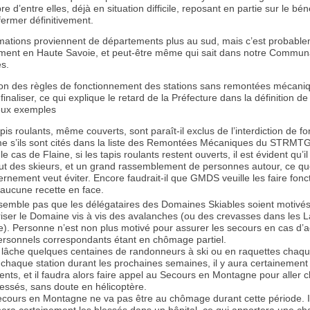
e d’entre elles, déjà en situation difficile, reposant en partie sur le bén
fermer définitivement.
mations proviennent de départements plus au sud, mais c’est probable
ment en Haute Savoie, et peut-être même qui sait dans notre Commun
s.
tion des règles de fonctionnement des stations sans remontées mécani
 finaliser, ce qui explique le retard de la Préfecture dans la définition de
eux exemples
apis roulants, même couverts, sont paraît-il exclus de l’interdiction de f
 s’ils sont cités dans la liste des Remontées Mécaniques du STRMTG
le cas de Flaine, si les tapis roulants restent ouverts, il est évident qu’i
ut des skieurs, et un grand rassemblement de personnes autour, ce qu
rnement veut éviter. Encore faudrait-il que GMDS veuille les faire fonc
aucune recette en face.
 semble pas que les délégataires des Domaines Skiables soient motivé
iser le Domaine vis à vis des avalanches (ou des crevasses dans les L
e). Personne n’est non plus motivé pour assurer les secours en cas d’a
ersonnels correspondants étant en chômage partiel.
 lâche quelques centaines de randonneurs à ski ou en raquettes chaqu
chaque station durant les prochaines semaines, il y aura certainement
ents, et il faudra alors faire appel au Secours en Montagne pour aller 
lessés, sans doute en hélicoptère.
cours en Montagne ne va pas être au chômage durant cette période. I