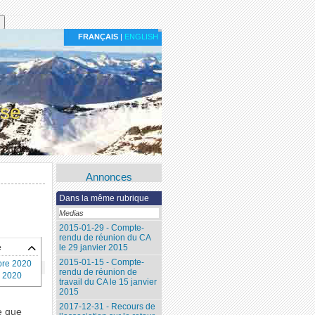
FRANÇAIS
|
ENGLISH
ise
Annonces
Dans la même rubrique
Medias
2015-01-29 - Compte-
rendu de réunion du CA
e
le 29 janvier 2015
2015-01-15 - Compte-
bre 2020
rendu de réunion de
 2020
travail du CA le 15 janvier
2015
2017-12-31 - Recours de
e que