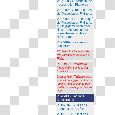
2020-10-24 - Actualité de
l’association Flainoise
2021-02-14-Informations
de l’Association Flainoise
2022-02-17-Communiqué
de l’Association Flainoise
sur le jugement en appel
de son recours sur les
taxes des remontées
mécaniques.
2022-06-25-Panne du
site internet
2016-04-24 - Le scandale
des remontées de taxes à
Flaine
2016-04-25 - Position de
l’Association sur le projet
Funiflaine
L’Association Flainoise vous
souhaite une joyeuse fête de
Noël et vous présente ses
meilleurs voeux pour l’année
2022
2020-03 - Elections
Municipales
2019-10-18 - Bilan de
l’opposition d’Arâches
2019-11-28- Elections