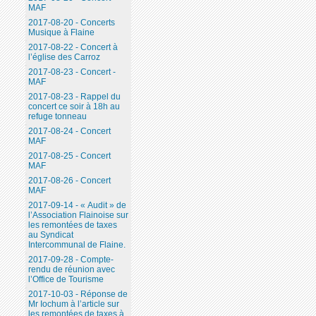
MAF
2017-08-20 - Concerts
Musique à Flaine
2017-08-22 - Concert à
l’église des Carroz
2017-08-23 - Concert -
MAF
2017-08-23 - Rappel du
concert ce soir à 18h au
refuge tonneau
2017-08-24 - Concert
MAF
2017-08-25 - Concert
MAF
2017-08-26 - Concert
MAF
2017-09-14 - « Audit » de
l’Association Flainoise sur
les remontées de taxes
au Syndicat
Intercommunal de Flaine.
2017-09-28 - Compte-
rendu de réunion avec
l’Office de Tourisme
2017-10-03 - Réponse de
Mr Iochum à l’article sur
les remontées de taxes à