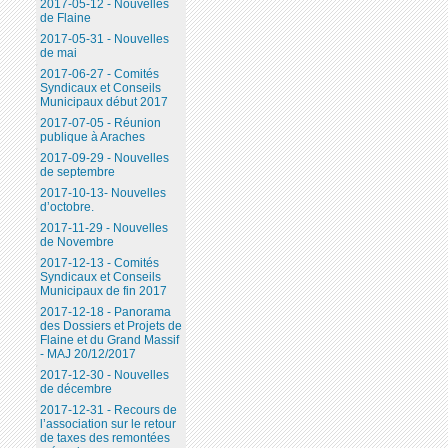
2017-05-12 - Nouvelles
de Flaine
2017-05-31 - Nouvelles
de mai
2017-06-27 - Comités
Syndicaux et Conseils
Municipaux début 2017
2017-07-05 - Réunion
publique à Araches
2017-09-29 - Nouvelles
de septembre
2017-10-13- Nouvelles
d’octobre.
2017-11-29 - Nouvelles
de Novembre
2017-12-13 - Comités
Syndicaux et Conseils
Municipaux de fin 2017
2017-12-18 - Panorama
des Dossiers et Projets de
Flaine et du Grand Massif
- MAJ 20/12/2017
2017-12-30 - Nouvelles
de décembre
2017-12-31 - Recours de
l’association sur le retour
de taxes des remontées