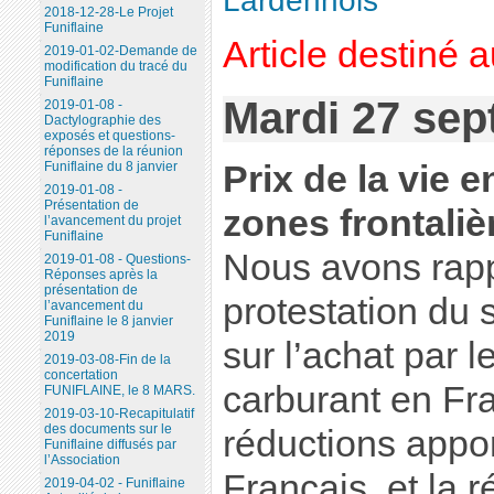
Lardennois
2018-12-28-Le Projet
Funiflaine
Article destiné 
2019-01-02-Demande de
modification du tracé du
Funiflaine
Mardi 27 se
2019-01-08 -
Dactylographie des
exposés et questions-
réponses de la réunion
Prix de la vie 
Funiflaine du 8 janvier
2019-01-08 -
Présentation de
zones frontaliè
l’avancement du projet
Funiflaine
Nous avons rapp
2019-01-08 - Questions-
Réponses après la
présentation de
protestation du 
l’avancement du
Funiflaine le 8 janvier
2019
sur l’achat par 
2019-03-08-Fin de la
concertation
carburant en Fra
FUNIFLAINE, le 8 MARS.
2019-03-10-Recapitulatif
des documents sur le
réductions appor
Funiflaine diffusés par
l’Association
Français, et la 
2019-04-02 - Funiflaine