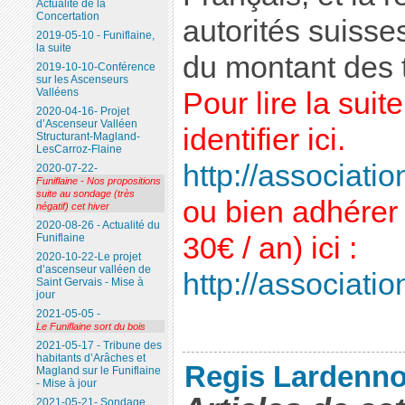
Actualité de la
Concertation
autorités suisse
2019-05-10 - Funiflaine,
la suite
du montant des 
2019-10-10-Conférence
sur les Ascenseurs
Valléens
Pour lire la sui
2020-04-16- Projet
d’Ascenseur Valléen
identifier ici.
Structurant-Magland-
LesCarroz-Flaine
http://association
2020-07-22-
Funiflaine - Nos propositions
suite au sondage (très
ou bien adhérer 
négatif) cet hiver
2020-08-26 - Actualité du
30€ / an) ici :
Funiflaine
2020-10-22-Le projet
d’ascenseur valléen de
http://association
Saint Gervais - Mise à
jour
2021-05-05 -
Le Funiflaine sort du bois
2021-05-17 - Tribune des
habitants d’Arâches et
Regis Lardenno
Magland sur le Funiflaine
- Mise à jour
2021-05-21- Sondage