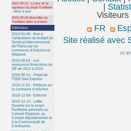
2021-06-12 - Le jour de la
|
Statis
signature du projet Funiflaine
- Mise à jour
Visiteurs
2022-05-29-Nouvelles du
Funiflaine dans la presse
FR
Esp
Editoriaux
2014-01-06 - Non à
Site réalisé avec 
l’amputation du budget du
Syndicat Intercommunal
de Flaine par les
communes d’Arâches et
CC BY
Magland.
2016-06-01 - Les
ressources financières du
SIF de 2012 à 2016
2016-06-21 - Projet de
TSD6 Saix Express
2016-11-03 - Pétitions sur
la commune d’Arâches
2016-12-09 - Editorial
2016-12-15 - Lettre
Ouverte sur le projet
Funiflaine adressée au
Conseil Régional, au
Conseil départemental et
à la Communauté de
Communes.