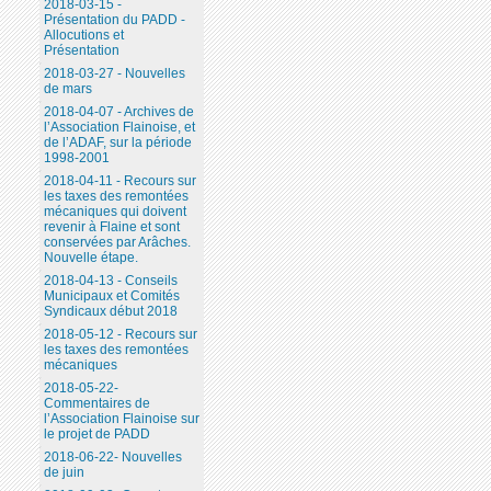
2018-03-15 -
Présentation du PADD -
Allocutions et
Présentation
2018-03-27 - Nouvelles
de mars
2018-04-07 - Archives de
l’Association Flainoise, et
de l’ADAF, sur la période
1998-2001
2018-04-11 - Recours sur
les taxes des remontées
mécaniques qui doivent
revenir à Flaine et sont
conservées par Arâches.
Nouvelle étape.
2018-04-13 - Conseils
Municipaux et Comités
Syndicaux début 2018
2018-05-12 - Recours sur
les taxes des remontées
mécaniques
2018-05-22-
Commentaires de
l’Association Flainoise sur
le projet de PADD
2018-06-22- Nouvelles
de juin