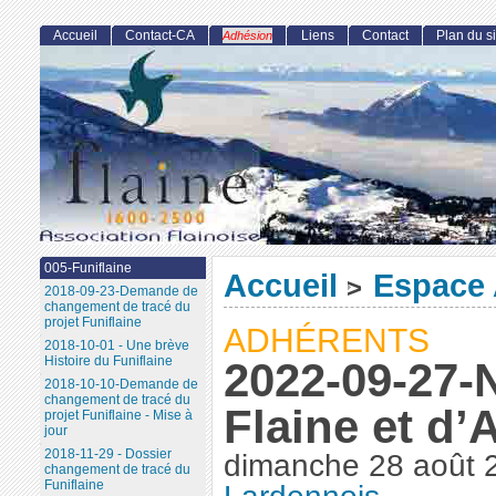
Accueil
Contact-CA
Liens
Contact
Plan du si
Adhésion
005-Funiflaine
Accueil
Espace 
>
2018-09-23-Demande de
changement de tracé du
projet Funiflaine
ADHÉRENTS
2018-10-01 - Une brève
Histoire du Funiflaine
2022-09-27-
2018-10-10-Demande de
changement de tracé du
Flaine et d’A
projet Funiflaine - Mise à
jour
2018-11-29 - Dossier
dimanche 28 août 
changement de tracé du
Funiflaine