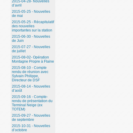
2015-04-28- Nouvelles
d’avril
2015-05-25 - Nouvelles
de mai
2015-05-25 - Récapitulatif
des nouvelles
importantes sur la station
2015-06-30 - Nouvelles
de Juin
2015-07-27 - Nouvelles
de juillet
2015-08-02- Opération
Montagne Propre à Flaine
2015-08-10 - Compte
rendu de réunion avec
Sylvain Philippe,
Directeur de DSF
2015-08-14 - Nouvelles
d’août
2015-09-16 - Compte-
rendu de présentation du
Terminal Neige (ex
TOTEM)
2015-09-27 - Nouvelles
de septembre
2015-10-31 - Nouvelles
d’octobre