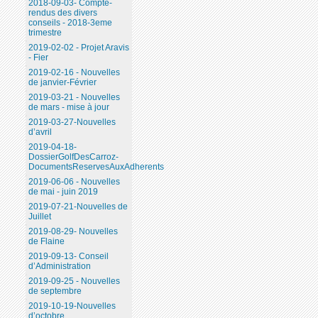
2018-09-03- Compte-
rendus des divers
conseils - 2018-3eme
trimestre
2019-02-02 - Projet Aravis
- Fier
2019-02-16 - Nouvelles
de janvier-Février
2019-03-21 - Nouvelles
de mars - mise à jour
2019-03-27-Nouvelles
d’avril
2019-04-18-
DossierGolfDesCarroz-
DocumentsReservesAuxAdherents
2019-06-06 - Nouvelles
de mai - juin 2019
2019-07-21-Nouvelles de
Juillet
2019-08-29- Nouvelles
de Flaine
2019-09-13- Conseil
d’Administration
2019-09-25 - Nouvelles
de septembre
2019-10-19-Nouvelles
d’octobre