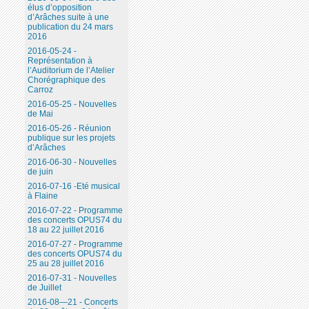
élus d’opposition
d’Arâches suite à une
publication du 24 mars
2016
2016-05-24 -
Représentation à
l’Auditorium de l’Atelier
Chorégraphique des
Carroz
2016-05-25 - Nouvelles
de Mai
2016-05-26 - Réunion
publique sur les projets
d’Arâches
2016-06-30 - Nouvelles
de juin
2016-07-16 -Eté musical
à Flaine
2016-07-22 - Programme
des concerts OPUS74 du
18 au 22 juillet 2016
2016-07-27 - Programme
des concerts OPUS74 du
25 au 28 juillet 2016
2016-07-31 - Nouvelles
de Juillet
2016-08—21 - Concerts