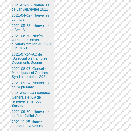
2021-02-28 - Nouvelles
de Janvier/février 2021
2021-04-02 - Nouvelles
de mars
2021-05-28 - Nouvelles
d’Avril-Mai
2021-06-20-Procès-
verbal du Conseil
d’Administration du 15/18
juin. 2021
2021-07-24- AG de
l’Association Flainoise.
Documents Soumis
2021-08-07- Conseils
Municipaux et Comités
Syndicaux début 2021
2021-09-14- Nouvelles
de Septembre
2021-09-15- Assemblée
Générale et CA de
renouvellement du
Bureau
2021-09-20 - Nouvelles
de Juin-Juillet-Août
2021-11-25-Nouvelles
d’octobre-Novembre