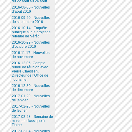
du 22 août au 24 août
2016-08-30 - Nouvelles
d’août 2016
2016-09-20 - Nouvelles
de septembre 2016
2016-10-14 - Enquête
publique sur le projet de
retenue de Vérêt
2016-10-29 - Nouvelles
d’octobre 2016
2016-11-17 - Nouvelles
de novembre
2016-12-05- Compte-
rendu de réunion avec
Pierre Claessen,
Directeur de l’Office de
Tourisme.
2016-12-30 - Nouvelles
de décembre
2017-01-29 - Nouvelles
de janvier
2017-02-28 - Nouvelles
de février
2017-02-28 - Semaine de
musique classique à
Flaine.
2017-03-04 - Nouvelles