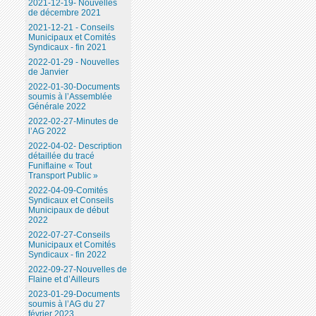
2021-12-19- Nouvelles
de décembre 2021
2021-12-21 - Conseils
Municipaux et Comités
Syndicaux - fin 2021
2022-01-29 - Nouvelles
de Janvier
2022-01-30-Documents
soumis à l’Assemblée
Générale 2022
2022-02-27-Minutes de
l’AG 2022
2022-04-02- Description
détaillée du tracé
Funiflaine « Tout
Transport Public »
2022-04-09-Comités
Syndicaux et Conseils
Municipaux de début
2022
2022-07-27-Conseils
Municipaux et Comités
Syndicaux - fin 2022
2022-09-27-Nouvelles de
Flaine et d’Ailleurs
2023-01-29-Documents
soumis à l’AG du 27
février 2023