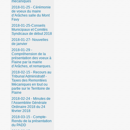
mécaniques
2018-01-25 - Cérémonie
de voeux du maire
d’Arâches salle du Mont
Favy
2018-01-25-Conseils
Municipaux et Comités
Syndicaux de début 2018
2018-01-27- Nouvelles
de janvier
2018-01-29 -
Compréhension de la
présentation des voeux à
Flaine par la mairie
d’Arâches, et remarques.
2018-02-15 - Recours au
Tribunal Administratif -
Taxes des Remontées
Mécaniques en tout ou
partie sur le Territoire de
Flaine
2018-02-24 - Minutes de
l’Assemblée Générale
Ordinaire 2018 du 24
février 2018
2018-03-15 - Compte-
Rendu de la présentation
du PADD