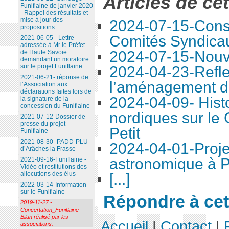
Articles de ce
Funiflaine de janvier 2020
- Rappel des résultats et
mise à jour des
2024-07-15-Conse
propositions
Comités Syndica
2021-06-05 - Lettre
adressée à Mr le Préfet
2024-07-15-Nouve
de Haute Savoie
demandant un moratoire
sur le projet Funiflaine
2024-04-23-Refle
2021-06-21- réponse de
l’aménagement d
l’Association aux
déclarations faites lors de
2024-04-09- Histo
la signature de la
concession du Funiflaine
nordiques sur le
2021-07-12-Dossier de
presse du projet
Petit
Funiflaine
2021-08-30- PADD-PLU
2024-04-01-Proje
d’Arâches la Frasse
astronomique à P
2021-09-16-Funiflaine -
Vidéo et restitutions des
allocutions des élus
[...]
2022-03-14-Information
sur le Funiflaine
Répondre à cet 
2019-11-27 -
Concertation_Funiflaine -
Bilan réalisé par les
Accueil
|
Contact
|
associations.