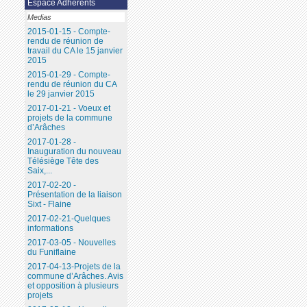
Espace Adhérents
Medias
2015-01-15 - Compte-
rendu de réunion de
travail du CA le 15 janvier
2015
2015-01-29 - Compte-
rendu de réunion du CA
le 29 janvier 2015
2017-01-21 - Voeux et
projets de la commune
d’Arâches
2017-01-28 -
Inauguration du nouveau
Télésiège Tête des
Saix,...
2017-02-20 -
Présentation de la liaison
Sixt - Flaine
2017-02-21-Quelques
informations
2017-03-05 - Nouvelles
du Funiflaine
2017-04-13-Projets de la
commune d’Arâches. Avis
et opposition à plusieurs
projets