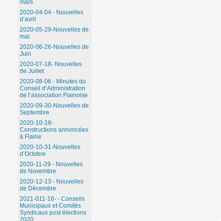
mars
2020-04-04 - Nouvelles
d’avril
2020-05-29-Nouvelles de
mai
2020-06-26-Nouvelles de
Juin
2020-07-18- Nouvelles
de Juillet
2020-08-06 - Minutes du
Conseil d’Administration
de l’association Flainoise
2020-09-30-Nouvelles de
Septembre
2020-10-18-
Constructions annoncées
à Flaine
2020-10-31-Nouvelles
d’Octobre
2020-11-29 - Nouvelles
de Novembre
2020-12-13 - Nouvelles
de Décembre
2021-011-16- - Conseils
Municipaux et Comités
Syndicaux post élections
2020