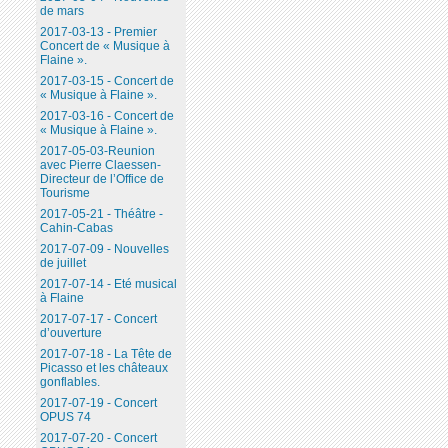
de mars
2017-03-13 - Premier
Concert de « Musique à
Flaine ».
2017-03-15 - Concert de
« Musique à Flaine ».
2017-03-16 - Concert de
« Musique à Flaine ».
2017-05-03-Reunion
avec Pierre Claessen-
Directeur de l’Office de
Tourisme
2017-05-21 - Théâtre -
Cahin-Cabas
2017-07-09 - Nouvelles
de juillet
2017-07-14 - Eté musical
à Flaine
2017-07-17 - Concert
d’ouverture
2017-07-18 - La Tête de
Picasso et les châteaux
gonflables.
2017-07-19 - Concert
OPUS 74
2017-07-20 - Concert