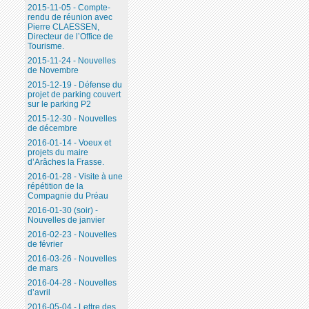
2015-11-05 - Compte-
rendu de réunion avec
Pierre CLAESSEN,
Directeur de l’Office de
Tourisme.
2015-11-24 - Nouvelles
de Novembre
2015-12-19 - Défense du
projet de parking couvert
sur le parking P2
2015-12-30 - Nouvelles
de décembre
2016-01-14 - Voeux et
projets du maire
d’Arâches la Frasse.
2016-01-28 - Visite à une
répétition de la
Compagnie du Préau
2016-01-30 (soir) -
Nouvelles de janvier
2016-02-23 - Nouvelles
de février
2016-03-26 - Nouvelles
de mars
2016-04-28 - Nouvelles
d’avril
2016-05-04 - Lettre des