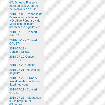
d’Arâches la Frasse à
notre articles ’2018-06-
22- Nouvelles de juin’
2018-07-08 - Réponse de
l’association à la lettre
« Droit de Réponse » de
Marc Iochum, maire
d’Arâches le 5 juillet 2018
2018-07-16 - Concert
OPUS74
2018-07-17 - Concert
OPUS74
2018-07-18 -
Concert_OPUS74
2018-07-19-Concert
OPUS 74
2018-07-20-Concert
2018-07-21 - Nouvelles
de juillet
2018-07-22 - « Non Au
Projet de Marc Iochum ».
Exprimez-vous.
2018-07-23 - Concert
OPUS 74
2018-07-23 - Information
sur le projet UTN
d’Arâches