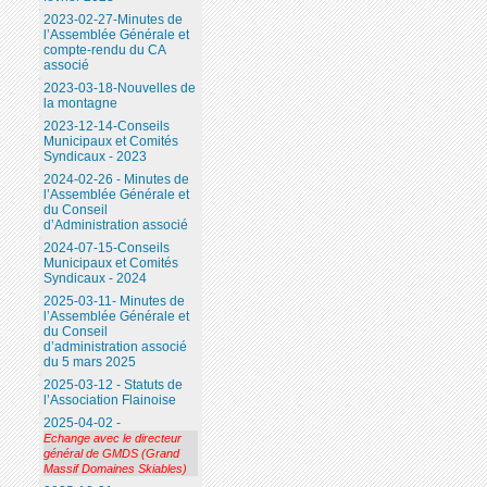
2023-02-27-Minutes de
l’Assemblée Générale et
compte-rendu du CA
associé
2023-03-18-Nouvelles de
la montagne
2023-12-14-Conseils
Municipaux et Comités
Syndicaux - 2023
2024-02-26 - Minutes de
l’Assemblée Générale et
du Conseil
d’Administration associé
2024-07-15-Conseils
Municipaux et Comités
Syndicaux - 2024
2025-03-11- Minutes de
l’Assemblée Générale et
du Conseil
d’administration associé
du 5 mars 2025
2025-03-12 - Statuts de
l’Association Flainoise
2025-04-02 -
Echange avec le directeur
général de GMDS (Grand
Massif Domaines Skiables)