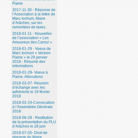
Flaine
2017-11-30 - Réponse de
l’Association à la lettre de
Marc Iochum, Maire
d’Arâches, sur les
remontées de taxes.
2018-01-11 - Nouvelles
de l’association « Les
Amoureux des Carroz ».
2018-01-29 - Voeux de
Marc Iochum « Version
Flaine » le 29 janvier
2018 - Résumé des
informations
2018-01-29- Voeux à
Flaine. Allocutions
2018-02-07- Réunion
d’échange avec les
adhérents le 19 février
2018
2018-02-24-Convocation
à l’Assemblée Générale
2018
2018-06-28 - Restitution
de la présentation du PLU
d’Arâches le 28 juin
2018-07-05- Droit de
réponse du Maire