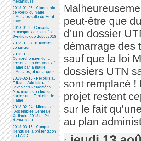
mécaniques
Malheureusement
2018-01-25 - Cérémonie
de voeux du maire
d’Arâches salle du Mont
peut-être que du
Favy
2018-01-25-Conseils
d’un dossier UTN
Municipaux et Comités
Syndicaux de début 2018
démarrage des t
2018-01-27- Nouvelles
de janvier
2018-01-29 -
sauf que la loi 
Compréhension de la
présentation des voeux à
Flaine par la mairie
dossiers UTN san
d’Arâches, et remarques.
2018-02-15 - Recours au
sont remplacé ! 
Tribunal Administratif -
Taxes des Remontées
Mécaniques en tout ou
projet restent c
partie sur le Territoire de
Flaine
sur le fait qu’un
2018-02-24 - Minutes de
l’Assemblée Générale
Ordinaire 2018 du 24
au plan administ
février 2018
2018-03-15 - Compte-
Rendu de la présentation
jeudi 13 ao
du PADD