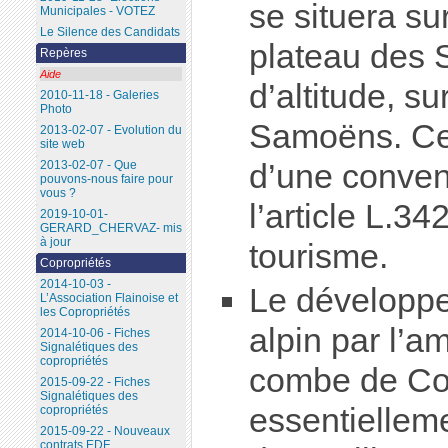
se situera sur
Municipales - VOTEZ
Le Silence des Candidats
plateau des 
Repères
Aide
d’altitude, s
2010-11-18 - Galeries
Photo
Samoëns. Ce p
2013-02-07 - Evolution du
site web
d’une convent
2013-02-07 - Que
pouvons-nous faire pour
vous ?
l’article L.3
2019-10-01-
GERARD_CHERVAZ- mis
à jour
tourisme.
Copropriétés
2014-10-03 -
Le développem
L’Association Flainoise et
les Copropriétés
alpin par l’
2014-10-06 - Fiches
Signalétiques des
copropriétés
combe de Cou
2015-09-22 - Fiches
Signalétiques des
essentiellem
copropriétés
2015-09-22 - Nouveaux
contrats EDF