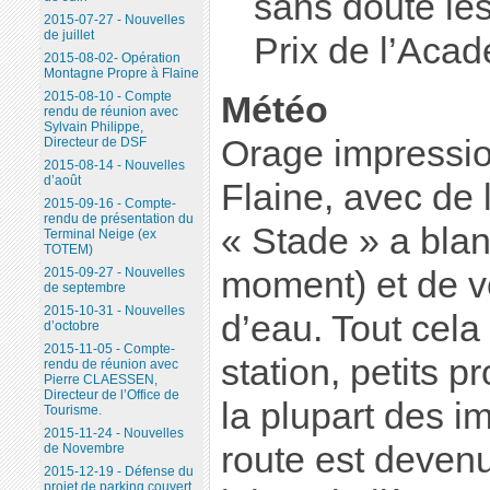
sans doute le
2015-07-27 - Nouvelles
de juillet
Prix de l’Acad
2015-08-02- Opération
Montagne Propre à Flaine
2015-08-10 - Compte
Météo
rendu de réunion avec
Sylvain Philippe,
Orage impressio
Directeur de DSF
2015-08-14 - Nouvelles
d’août
Flaine, avec de l
2015-09-16 - Compte-
rendu de présentation du
« Stade » a bla
Terminal Neige (ex
TOTEM)
moment) et de v
2015-09-27 - Nouvelles
de septembre
2015-10-31 - Nouvelles
d’eau. Tout cela 
d’octobre
2015-11-05 - Compte-
station, petits 
rendu de réunion avec
Pierre CLAESSEN,
Directeur de l’Office de
la plupart des i
Tourisme.
2015-11-24 - Nouvelles
route est devenu
de Novembre
2015-12-19 - Défense du
projet de parking couvert