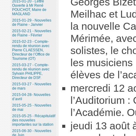
Georges Bizet 
2015-01-20 - Lettre
Ouverte à Mr René
POUCHOT, Maire de
Meilhac et Lud
MAGLAND
2015-01-29 - Nouvelles
la nouvelle C
de Flaine - Janvier
2015-02-21 - Nouvelles
Mérimée, avec
de Flaine - Février
2015-02-23 - Compte-
rendu de réunion avec
solistes, le c
Pierre CLAESSEN,
Directeur de l’Office de
Tourisme (OT)
les musiciens 
2015-03-27 - Compte-
rendu de réunion avec
élèves de l’a
Sylvain PHILIPPE,
Directeur de DSF.
2015-03-27 - Nouvelles
mercredi 12 a
de mars
2015-04-28- Nouvelles
l’Auditorium :
d’avril
2015-05-25 - Nouvelles
l’Académie. Ou
de mai
2015-05-25 - Récapitulatif
des nouvelles
jeudi 13 août 
importantes sur la station
2015-06-30 - Nouvelles
de Juin