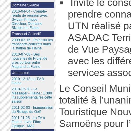
Invite le cons
Domaine Skiable
prendre conna
2016-04-04 - Compte-
rendu de réunion avec
Sylvain Philippe,
UTN réalisé p
Directeur, Domaine
Skiable de Flaine
Transport Collectif
ASADAC Territ
2009-02-16 - Point sur les
transports collectifs dans
de Vue Paysag
la station de Flaine.
2010-07-08 - Des
avec les différ
nouvelles du Projet de
gros porteur entre
Magland et Flaine
services assoc
Urbanisme
2010-12-13-La TV à
Flaine
Le Conseil Muni
2010-12-30 - Le
Messager - Flaine : 1 300
totalité à l’unan
lits supplémentaires cette
saison
2011-02-03 - Inauguration
Touristique Nou
du Refuge du Golf
2011-11-25 - La TV à
Samoëns pour 
Flaine - avec Fibre
Optique - MAJ