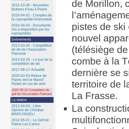
de Morillon,
2015-10-30 - Nouvelles
factures d’eau à Flaine
l’aménageme
2016-04-02 - Comptes de
la copropriété Andromède
pistes de ski 
2016-04-02 - Documents
mis à disposition par les
copropriétés
nouvel appare
Evènements
2013-03-20 - Compétition
(télésiège de
de ski de l’Association
Flainoise
combe à la Tê
2013-03-20 - Le jour de la
compétition de ski
dernière se si
2017-08-17-Actualité
2020-03-03-Retour de
Flaine vers le Massif
territoire d
Partiel en cas de vent
2022-08-11-Compétition de
La Frasse.
golf de l’Association Flainoise
La station
La construct
2012-04-03 - Libre
Opinion de Christian
MARCANGELI
multifonction
2012-06-21 - Le Golf de
Flaine-Les Carroz