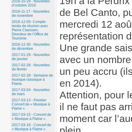
19h à la Perdrix
2016-10-29 - Nouvelles
d’octobre 2016
de Bel Canto, pu
2016-11-17 - Nouvelles
de novembre
mercredi 12 aoû
2016-12-05- Compte-
rendu de réunion avec
Pierre Claessen,
représentation 
Directeur de l’Office de
Tourisme.
Une grande sais
2016-12-30 - Nouvelles
de décembre
2017-01-29 - Nouvelles
avec un nombre 
de janvier
2017-02-28 - Nouvelles
un peu accru (il
de février
2017-02-28 - Semaine de
musique classique à
en 2014).
Flaine.
2017-03-04 - Nouvelles
Attention, pour 
de mars
2017-03-13 - Premier
il ne faut pas ar
Concert de « Musique à
Flaine ».
2017-03-15 - Concert de
moment car l’aud
« Musique à Flaine ».
2017-03-16 - Concert de
plein.
« Musique à Flaine ».