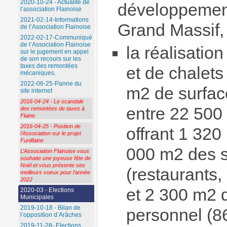
2020-10-24 - Actualité de
développement
l’association Flainoise
2021-02-14-Informations
Grand Massif, 
de l’Association Flainoise
2022-02-17-Communiqué
de l’Association Flainoise
la réalisatio
sur le jugement en appel
de son recours sur les
taxes des remontées
et de chalet
mécaniques.
2022-06-25-Panne du
m2 de surfac
site internet
2016-04-24 - Le scandale
entre 22 50
des remontées de taxes à
Flaine
2016-04-25 - Position de
offrant 1 320 
l’Association sur le projet
Funiflaine
000 m2 des s
L’Association Flainoise vous
souhaite une joyeuse fête de
Noël et vous présente ses
(restaurants,
meilleurs voeux pour l’année
2022
et 2 300 m2 
2020-03 - Elections
Municipales
2019-10-18 - Bilan de
personnel (86
l’opposition d’Arâches
2019-11-28- Elections