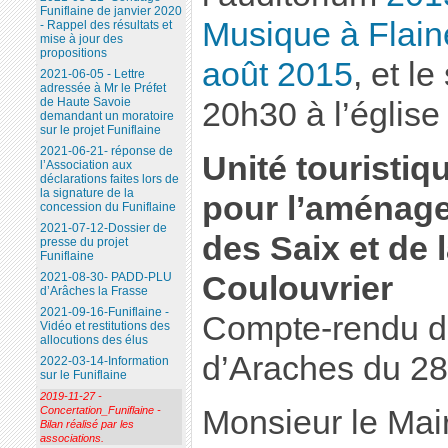
Funiflaine de janvier 2020
Musique à Flai
- Rappel des résultats et
mise à jour des
propositions
août 2015
, et l
2021-06-05 - Lettre
adressée à Mr le Préfet
de Haute Savoie
20h30 à l’église
demandant un moratoire
sur le projet Funiflaine
2021-06-21- réponse de
Unité touristiq
l’Association aux
déclarations faites lors de
la signature de la
pour l’aménag
concession du Funiflaine
2021-07-12-Dossier de
des Saix et de
presse du projet
Funiflaine
Coulouvrier
2021-08-30- PADD-PLU
d’Arâches la Frasse
2021-09-16-Funiflaine -
Compte-rendu d
Vidéo et restitutions des
allocutions des élus
d’Araches du 28 
2022-03-14-Information
sur le Funiflaine
2019-11-27 -
Monsieur le Ma
Concertation_Funiflaine -
Bilan réalisé par les
associations.