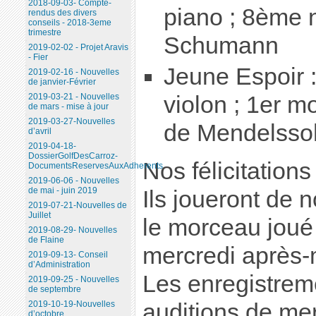
2018-09-03- Compte-
piano ; 8ème 
rendus des divers
conseils - 2018-3eme
trimestre
Schumann
2019-02-02 - Projet Aravis
- Fier
Jeune Espoir 
2019-02-16 - Nouvelles
de janvier-Février
2019-03-21 - Nouvelles
violon ; 1er 
de mars - mise à jour
2019-03-27-Nouvelles
de Mendelsso
d’avril
2019-04-18-
DossierGolfDesCarroz-
Nos félicitations
DocumentsReservesAuxAdherents
2019-06-06 - Nouvelles
de mai - juin 2019
Ils joueront de 
2019-07-21-Nouvelles de
Juillet
le morceau joué 
2019-08-29- Nouvelles
de Flaine
mercredi après-
2019-09-13- Conseil
d’Administration
Les enregistrem
2019-09-25 - Nouvelles
de septembre
auditions de mer
2019-10-19-Nouvelles
d’octobre