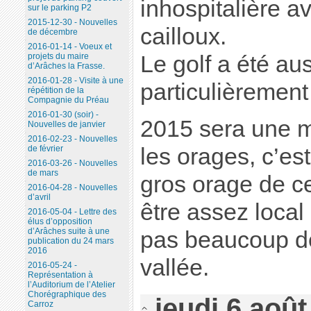
inhospitalière a
sur le parking P2
2015-12-30 - Nouvelles
cailloux.
de décembre
2016-01-14 - Voeux et
Le golf a été au
projets du maire
d’Arâches la Frasse.
2016-01-28 - Visite à une
particulièrement
répétition de la
Compagnie du Préau
2016-01-30 (soir) -
2015 sera une 
Nouvelles de janvier
2016-02-23 - Nouvelles
de février
les orages, c’est
2016-03-26 - Nouvelles
de mars
gros orage de cet
2016-04-28 - Nouvelles
d’avril
être assez local
2016-05-04 - Lettre des
élus d’opposition
d’Arâches suite à une
pas beaucoup de
publication du 24 mars
2016
vallée.
2016-05-24 -
Représentation à
l’Auditorium de l’Atelier
Chorégraphique des
jeudi 6 août
Carroz