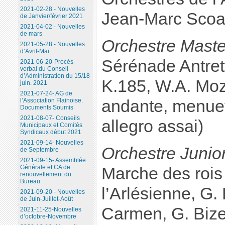
2021-02-28 - Nouvelles
Jean-Marc Scoa
de Janvier/février 2021
2021-04-02 - Nouvelles
de mars
Orchestre Maste
2021-05-28 - Nouvelles
d’Avril-Mai
Sérénade Antret
2021-06-20-Procès-
verbal du Conseil
d’Administration du 15/18
K.185, W.A. Moza
juin. 2021
2021-07-24- AG de
andante, menuett
l’Association Flainoise.
Documents Soumis
2021-08-07- Conseils
allegro assai)
Municipaux et Comités
Syndicaux début 2021
2021-09-14- Nouvelles
Orchestre Junio
de Septembre
2021-09-15- Assemblée
Générale et CA de
Marche des rois 
renouvellement du
Bureau
l’Arlésienne, G. 
2021-09-20 - Nouvelles
de Juin-Juillet-Août
Carmen, G. Bize
2021-11-25-Nouvelles
d’octobre-Novembre