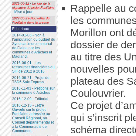
2021-06-12 - Le jour de la
Rappelle au c
signature du projet Funiflaine
- Mise à jour
les communes
2022-05-29-Nouvelles du
Funiflaine dans la presse
Editoriaux
Morillon ont d
2014-01-06 - Non à
l’amputation du budget du
dossier de de
Syndicat Intercommunal
de Flaine par les
communes d’Arâches et
au titre des Un
Magland.
2016-06-01 - Les
nouvelles pou
ressources financières du
SIF de 2012 à 2016
2016-06-21 - Projet de
plateau des S
TSD6 Saix Express
2016-11-03 - Pétitions sur
Coulouvrier.
la commune d’Arâches
2016-12-09 - Editorial
Ce projet d’a
2016-12-15 - Lettre
Ouverte sur le projet
Funiflaine adressée au
qui s’inscrit 
Conseil Régional, au
Conseil départemental et
schéma direct
à la Communauté de
Communes.