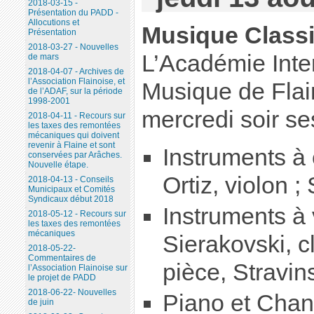
2018-03-15 -
Présentation du PADD -
Allocutions et
Musique Class
Présentation
2018-03-27 - Nouvelles
L’Académie Inte
de mars
2018-04-07 - Archives de
l’Association Flainoise, et
Musique de Flai
de l’ADAF, sur la période
1998-2001
mercredi soir ses
2018-04-11 - Recours sur
les taxes des remontées
mécaniques qui doivent
revenir à Flaine et sont
Instruments à
conservées par Arâches.
Nouvelle étape.
Ortiz, violon 
2018-04-13 - Conseils
Municipaux et Comités
Syndicaux début 2018
Instruments à 
2018-05-12 - Recours sur
les taxes des remontées
mécaniques
Sierakovski, cl
2018-05-22-
Commentaires de
pièce, Stravin
l’Association Flainoise sur
le projet de PADD
2018-06-22- Nouvelles
Piano et Chant
de juin