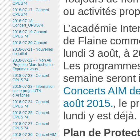
OPUS74
ou activités pro
2018-07-17 - Concert
OPUS74
2018-07-18 -
L’académie Inte
Concert_OPUS74
2018-07-19-Concert
OPUS 74
de Flaine comm
2018-07-20-Concert
2018-07-21 - Nouvelles
lundi 3 août, à 2
de juillet
2018-07-22 - « Non Au
Les programmes
Projet de Marc Iochum ».
Exprimez-vous.
semaine seront i
2018-07-23 - Concert
OPUS 74
2018-07-23 - Information
Concerts AIM des
sur le projet UTN
d’Arâches
août 2015.
, le 
2018-07-24 - Concert
OPUS 74
lundi y est déjà.
2018-07-25 - Concert
OPUS 74
2018-07-27 - Concert
OPUS 74
Plan de Protec
2018-07-30 - Concert AIM