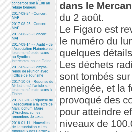
dans le Mercan
concert ce soir à 18h au
refuge tonneau
2017-08-24 - Concert
du 2 août.
MAF
2017-08-25 - Concert
Le Figaro est re
MAF
2017-08-26 - Concert
le numéro du lun
MAF
2017-09-14 - « Audit » de
l’Association Flainoise sur
quelques détails
les remontées de taxes
au Syndicat
Intercommunal de Flaine.
Les déchets radi
2017-09-28 - Compte-
rendu de réunion avec
sont tombés su
l’Office de Tourisme
2017-10-03 - Réponse de
enneigée, et la 
Mr Iochum à l’article sur
les remontées de taxes à
Flaine
provoqué des co
2017-11-30 - Réponse de
l’Association à la lettre de
Marc Iochum, Maire
pour atteindre e
d’Arâches, sur les
remontées de taxes.
niveaux de 100.
2018-01-11 - Nouvelles
de l’association « Les
Amoureux des Carroz ».