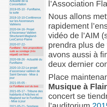
l’Association Fla
Actualité de la
Concertation
2019-05-10 - Funiflaine,
la suite
Nous allons mett
2019-10-10-Conférence
sur les Ascenseurs
rapidement l’en
Valléens
2020-04-16- Projet
d’Ascenseur Valléen
vidéo de l’AIM 
Structurant-Magland-
LesCarroz-Flaine
prendra plus de
2020-07-22-
Funiflaine - Nos propositions
suite au sondage (très
avons aussi à fi
négatif) cet hiver
2020-08-26 - Actualité du
deux dernier c
Funiflaine
2020-10-22-Le projet
d’ascenseur valléen de
Place maintenan
Saint Gervais - Mise à
jour
2021-05-05 -
Musique à Flai
Le Funiflaine sort du bois
2021-05-17 - Tribune des
concert se tien
habitants d’Arâches et
Magland sur le Funiflaine
- Mise à jour
l’auditorium
201
2021-05-21- Sondage