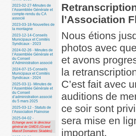
Retranscriptio
2023-02-27-Minutes de
l’Assemblée Générale et
compte-rendu du CA
l’Association F
associé
2023-03-18-Nouvelles de
la montagne
Nous étions jusq
2023-12-14-Conseils
Municipaux et Comités
Syndicaux - 2023
photos avec quel
2024-02-26 - Minutes de
l’Assemblée Générale et
et avons progre
du Conseil
d’Administration associé
la retranscripti
2024-07-15-Conseils
Municipaux et Comités
Syndicaux - 2024
C’est fait avec un
2025-03-11- Minutes de
l’Assemblée Générale et
du Conseil
auditions de mer
d’administration associé
du 5 mars 2025
ce soir sont pri
2025-03-12 - Statuts de
l’Association Flainoise
sera mise en lig
2025-04-02 -
Echange avec le directeur
général de GMDS (Grand
important.
Massif Domaines Skiables)