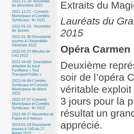
2021-12-19- Nouvelles
Extraits du Mag
de décembre 2021
2021-12-21 - Conseils
Municipaux et Comités
Lauréats du Gra
Syndicaux - fin 2021
2022-01-29 - Nouvelles
2015
de Janvier
2022-01-30-Documents
soumis à l’Assemblée
Générale 2022
Opéra Carmen
2022-02-27-Minutes de
l’AG 2022
Deuxième représ
2022-04-02- Description
détaillée du tracé
Funiflaine « Tout
soir de l’opéra 
Transport Public »
2022-04-09-Comités
Syndicaux et Conseils
véritable exploit
Municipaux de début
2022
3 jours pour la p
2022-07-27-Conseils
Municipaux et Comités
Syndicaux - fin 2022
résultat un gran
2022-09-27-Nouvelles de
Flaine et d’Ailleurs
apprécié.
2023-01-29-Documents
soumis à l’AG du 27
février 2023