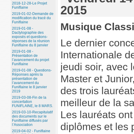
2018-12-28-Le Projet
2015
Funiflaine
2019-01-02-Demande de
modification du tracé du
Funiflaine
Musique Class
2019-01-08 -
Dactylographie des
exposés et questions-
Le dernier conc
réponses de la réunion
Funiflaine du 8 janvier
Internationale d
2019-01-08 -
Présentation de
l’avancement du projet
jeudi soir, avec
Funiflaine
2019-01-08 - Questions-
Réponses après la
Master et Junior,
présentation de
l’avancement du
Funiflaine le 8 janvier
des trois lauréa
2019
2019-03-08-Fin de la
meilleur de la 
concertation
FUNIFLAINE, le 8 MARS.
Les lauréats ont
2019-03-10-Recapitulatif
des documents sur le
Funiflaine diffusés par
diplômes et les p
l’Association
2019-04-02 - Funiflaine