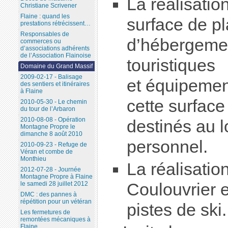
La réalisati
Christiane Scrivener
Flaine : quand les
surface de p
prestations rétrécissent…
Responsables de
d’hébergemen
commerces ou
d’associations adhérents
de l’Association Flainoise
touristiques 
Domaine du Grand Massif
2009-02-17 - Balisage
et équipemen
des sentiers et itinéraires
à Flaine
cette surface
2010-05-30 - Le chemin
du tour de l’Arbaron
2010-08-08 - Opération
destinés au 
Montagne Propre le
dimanche 8 août 2010
personnel.
2010-09-23 - Refuge de
Véran et combe de
Monthieu
La réalisatio
2012-07-28 - Journée
Montagne Propre à Flaine
Coulouvrier e
le samedi 28 juillet 2012
DMC : des pannes à
répétition pour un vétéran
pistes de sk
Les fermetures de
remontées mécaniques à
Flaine...