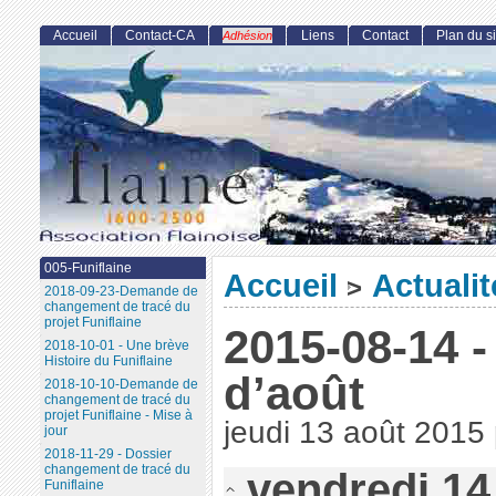
Accueil
Contact-CA
Liens
Contact
Plan du si
Adhésion
005-Funiflaine
Accueil
Actualit
>
2018-09-23-Demande de
changement de tracé du
projet Funiflaine
2015-08-14 -
2018-10-01 - Une brève
Histoire du Funiflaine
d’août
2018-10-10-Demande de
changement de tracé du
projet Funiflaine - Mise à
jeudi 13 août 2015
jour
2018-11-29 - Dossier
changement de tracé du
vendredi 14
Funiflaine