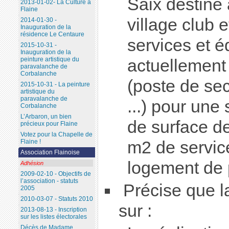
Saix destiné
2013-01-02- La Culture à
Flaine
village club 
2014-01-30 -
Inauguration de la
résidence Le Centaure
services et 
2015-10-31 -
Inauguration de la
peinture artistique du
actuellement 
paravalanche de
Corbalanche
(poste de sec
2015-10-31 - La peinture
artistique du
paravalanche de
...) pour une
Corbalanche
L’Arbaron, un bien
de surface d
précieux pour Flaine
Votez pour la Chapelle de
m2 de servic
Flaine !
Association Flainoise
logement de p
Adhésion
2009-02-10 - Objectifs de
l’association - statuts
Précise que 
2005
2010-03-07 - Statuts 2010
sur :
2013-08-13 - Inscription
sur les listes électorales
Décès de Madame