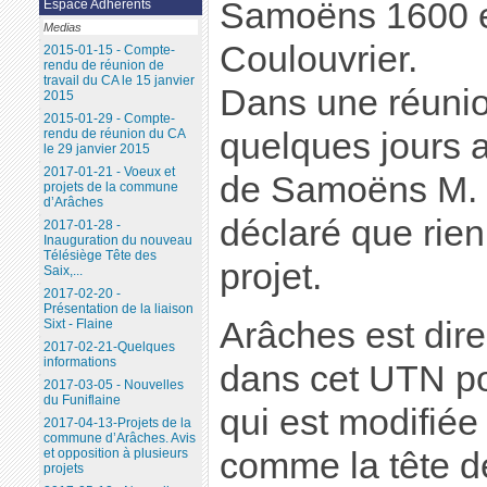
Samoëns 1600 e
Espace Adhérents
Medias
Coulouvrier.
2015-01-15 - Compte-
rendu de réunion de
travail du CA le 15 janvier
Dans une réunio
2015
2015-01-29 - Compte-
quelques jours 
rendu de réunion du CA
le 29 janvier 2015
2017-01-21 - Voeux et
de Samoëns M
projets de la commune
d’Arâches
déclaré que rien
2017-01-28 -
Inauguration du nouveau
Télésiège Tête des
projet.
Saix,...
2017-02-20 -
Présentation de la liaison
Arâches est dir
Sixt - Flaine
2017-02-21-Quelques
informations
dans cet UTN po
2017-03-05 - Nouvelles
du Funiflaine
qui est modifiée 
2017-04-13-Projets de la
commune d’Arâches. Avis
comme la tête de
et opposition à plusieurs
projets