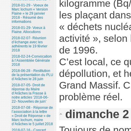
kilogramme (Bq/
2018-01-29 - Voeux de
Marc Iochum « Version
les plaçant dans
Flaine » le 29 janvier
2018 - Résumé des
informations
« déchets nucléa
2018-01-29- Voeux à
Flaine. Allocutions
activité », selo
2018-02-07- Réunion
d’échange avec les
adhérents le 19 février
de 1996.
2018
2018-02-24-Convocation
C’est local, ce q
à l’Assemblée Générale
2018
dépollution, et 
2018-06-28 - Restitution
de la présentation du PLU
d’Arâches le 28 juin
Grand Massif. C
2018-07-05- Droit de
réponse du Maire
d’Arâches la Frasse à
problème réel.
notre articles ’2018-06-
22- Nouvelles de juin’
2018-07-08 - Réponse de
dimanche 2
l’association à la lettre
« Droit de Réponse » de
Marc Iochum, maire
d’Arâches le 5 juillet 2018
Toujours de no
2018-07-16 - Concert