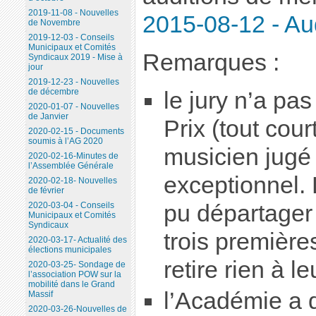
2019-11-08 - Nouvelles
2015-08-12 - Au
de Novembre
2019-12-03 - Conseils
Municipaux et Comités
Remarques :
Syndicaux 2019 - Mise à
jour
2019-12-23 - Nouvelles
de décembre
le jury n’a pa
2020-01-07 - Nouvelles
de Janvier
Prix (tout cour
2020-02-15 - Documents
soumis à l’AG 2020
musicien jugé 
2020-02-16-Minutes de
l’Assemblée Générale
exceptionnel. 
2020-02-18- Nouvelles
de février
pu départager
2020-03-04 - Conseils
Municipaux et Comités
Syndicaux
trois première
2020-03-17- Actualité des
élections municipales
retire rien à le
2020-03-25- Sondage de
l’association POW sur la
mobilité dans le Grand
l’Académie a 
Massif
2020-03-26-Nouvelles de