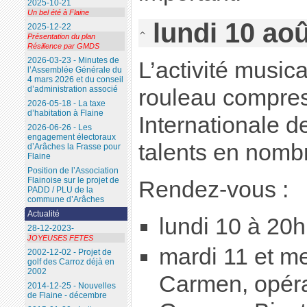
2025-10-21
Un bel été à Flaine
lundi 10 ao
2025-12-22
Présentation du plan
Résilience par GMDS
2026-03-23 - Minutes de
L’activité music
l’Assemblée Générale du
4 mars 2026 et du conseil
d’administration associé
rouleau compre
2026-05-18 - La taxe
d’habitation à Flaine
Internationale d
2026-06-26 - Les
engagement électoraux
talents en nomb
d’Arâches la Frasse pour
Flaine
Position de l’Association
Flainoise sur le projet de
Rendez-vous :
PADD / PLU de la
commune d’Arâches
Actualité
lundi 10 à 20h
28-12-2023-
JOYEUSES FETES
mardi 11 et me
2002-12-02 - Projet de
golf des Carroz déjà en
2002
Carmen, opér
2014-12-25 - Nouvelles
de Flaine - décembre