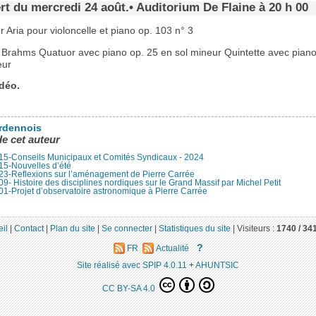
t du mercredi 24 août.• Auditorium De Flaine à 20 h 00
Aria pour violoncelle et piano op. 103 n° 3
Brahms Quatuor avec piano op. 25 en sol mineur Quintette avec piano
eur
déo.
rdennois
de cet auteur
15-Conseils Municipaux et Comités Syndicaux - 2024
15-Nouvelles d’été
23-Reflexions sur l’aménagement de Pierre Carrée
9- Histoire des disciplines nordiques sur le Grand Massif par Michel Petit
1-Projet d’observatoire astronomique à Pierre Carrée
il
|
Contact
|
Plan du site
|
Se connecter
|
Statistiques du site
|
Visiteurs :
1740 /
34
?
FR
Actualité
Site réalisé avec SPIP 4.0.11
+
AHUNTSIC
CC BY-SA 4.0