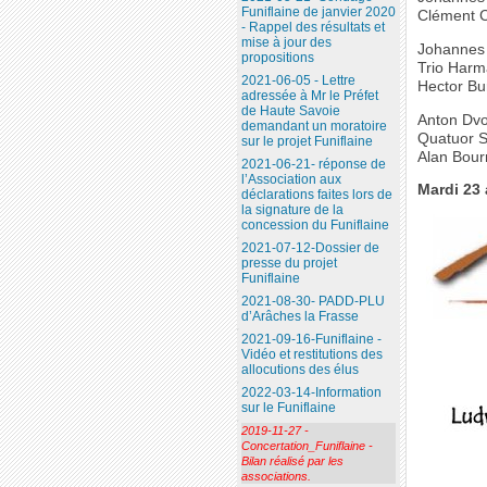
Funiflaine de janvier 2020
Clément Ca
- Rappel des résultats et
mise à jour des
Johannes 
propositions
Trio Harm
2021-06-05 - Lettre
Hector Bu
adressée à Mr le Préfet
de Haute Savoie
Anton Dvo
demandant un moratoire
Quatuor 
sur le projet Funiflaine
Alan Bourr
2021-06-21- réponse de
l’Association aux
Mardi 23 
déclarations faites lors de
la signature de la
concession du Funiflaine
2021-07-12-Dossier de
presse du projet
Funiflaine
2021-08-30- PADD-PLU
d’Arâches la Frasse
2021-09-16-Funiflaine -
Vidéo et restitutions des
allocutions des élus
2022-03-14-Information
sur le Funiflaine
2019-11-27 -
Concertation_Funiflaine -
Bilan réalisé par les
associations.