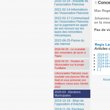
2020-10-24 - Actualité de
Concer
l’association Flainoise
2021-02-14-Informations
Max Reger 
de l’Association Flainoise
Johannes 
2022-02-17-Communiqué
de l’Association Flainoise
en fa min
sur le jugement en appel
de son recours sur les
Pas de vi
taxes des remontées
mécaniques.
2022-06-25-Panne du
site internet
Regis La
Articles 
2016-04-24 - Le scandale
des remontées de taxes à
2024-07-
Flaine
2024-07-
2024-04-
2016-04-25 - Position de
2024-04-0
l’Association sur le projet
2024-04-0
Funiflaine
[...]
L’Association Flainoise vous
souhaite une joyeuse fête de
Accue
Noël et vous présente ses
meilleurs voeux pour l’année
2022
2020-03 - Elections
Municipales
2019-10-18 - Bilan de
l’opposition d’Arâches
2019-11-28- Elections