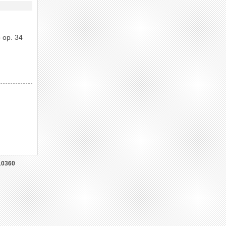
 op. 34
10360