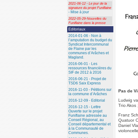
2021-06-12 - Le jour de la
signature du projet Funiflaine
- Mise à jour
2022-05-29-Nouvelles du
Funiflaine dans la presse
Editoriaux
2014-01-06 - Non à
l’amputation du budget du
Syndicat Intercommunal
de Flaine par les
communes d’Arâches et
Magland.
2016-06-01 - Les
ressources financières du
SIF de 2012 à 2016
2016-06-21 - Projet de
TSD6 Saix Express
2016-11-03 - Pétitions sur
Pas de V
la commune d’Arâches
Ludwig va
2016-12-09 - Editorial
Trio Akos 
2016-12-15 - Lettre
Ouverte sur le projet
Franz Sch
Funiflaine adressée au
Conseil Régional, au
Quatuor C
Conseil départemental et
Daniel Vla
à la Communauté de
violoncell
Communes.