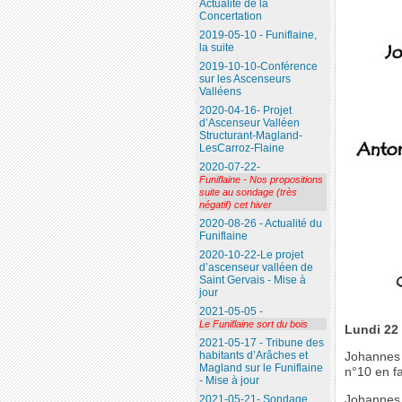
Actualité de la
Concertation
2019-05-10 - Funiflaine,
la suite
2019-10-10-Conférence
sur les Ascenseurs
Valléens
2020-04-16- Projet
d’Ascenseur Valléen
Structurant-Magland-
LesCarroz-Flaine
2020-07-22-
Funiflaine - Nos propositions
suite au sondage (très
négatif) cet hiver
2020-08-26 - Actualité du
Funiflaine
2020-10-22-Le projet
d’ascenseur valléen de
Saint Gervais - Mise à
jour
2021-05-05 -
Le Funiflaine sort du bois
Lundi 22 
2021-05-17 - Tribune des
habitants d’Arâches et
Johannes 
Magland sur le Funiflaine
n°10 en f
- Mise à jour
Johannes 
2021-05-21- Sondage