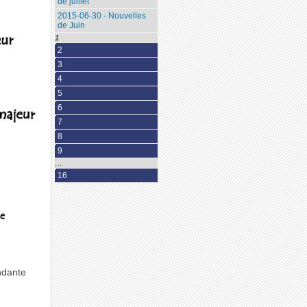
de juillet
2015-06-30 - Nouvelles
de Juin
1
2
3
4
5
6
7
8
9
…
16
ndante