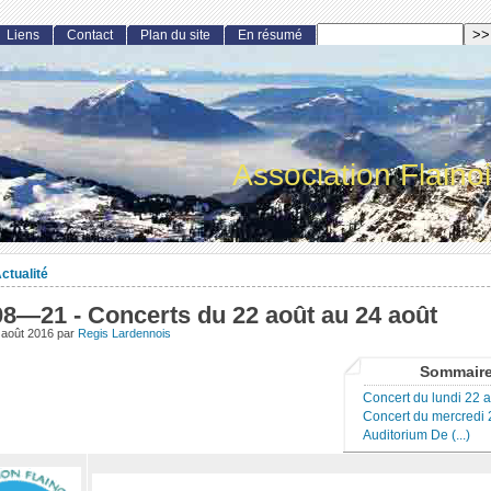
Liens
Contact
Plan du site
En résumé
Association Flaino
ctualité
08—21 - Concerts du 22 août au 24 août
 août 2016
par
Regis Lardennois
Sommair
Concert du lundi 22 
Concert du mercredi 
Auditorium De (...)