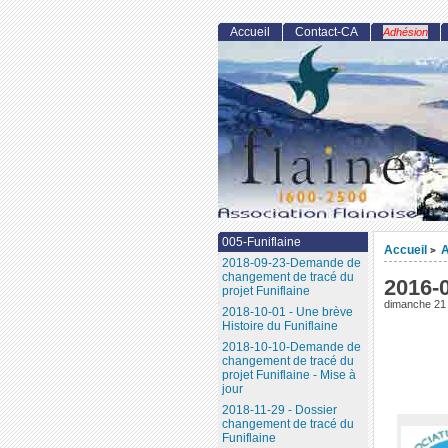
Accueil
Contact-CA
Adhésion
005-Funiflaine
Accueil
A
>
2018-09-23-Demande de
changement de tracé du
2016-
projet Funiflaine
dimanche 21
2018-10-01 - Une brève
Histoire du Funiflaine
2018-10-10-Demande de
changement de tracé du
projet Funiflaine - Mise à
jour
2018-11-29 - Dossier
changement de tracé du
Funiflaine