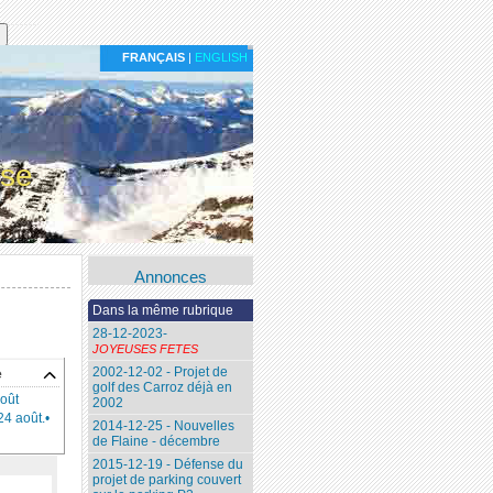
FRANÇAIS
|
ENGLISH
ise
Annonces
Dans la même rubrique
28-12-2023-
JOYEUSES FETES
2002-12-02 - Projet de
e
golf des Carroz déjà en
août
2002
24 août.•
2014-12-25 - Nouvelles
de Flaine - décembre
2015-12-19 - Défense du
projet de parking couvert