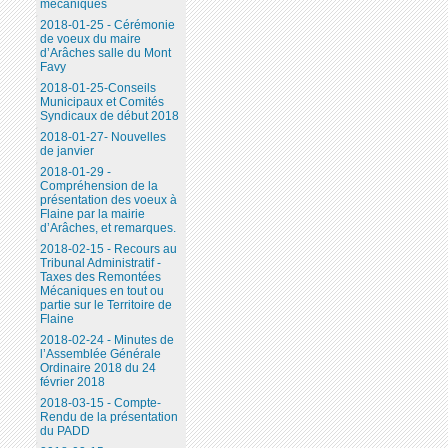
mécaniques
2018-01-25 - Cérémonie
de voeux du maire
d’Arâches salle du Mont
Favy
2018-01-25-Conseils
Municipaux et Comités
Syndicaux de début 2018
2018-01-27- Nouvelles
de janvier
2018-01-29 -
Compréhension de la
présentation des voeux à
Flaine par la mairie
d’Arâches, et remarques.
2018-02-15 - Recours au
Tribunal Administratif -
Taxes des Remontées
Mécaniques en tout ou
partie sur le Territoire de
Flaine
2018-02-24 - Minutes de
l’Assemblée Générale
Ordinaire 2018 du 24
février 2018
2018-03-15 - Compte-
Rendu de la présentation
du PADD