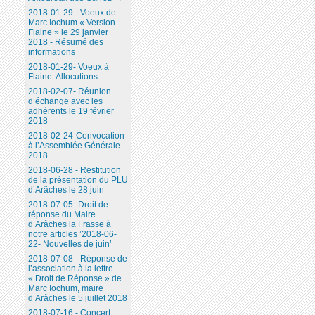
2018-01-29 - Voeux de
Marc Iochum « Version
Flaine » le 29 janvier
2018 - Résumé des
informations
2018-01-29- Voeux à
Flaine. Allocutions
2018-02-07- Réunion
d’échange avec les
adhérents le 19 février
2018
2018-02-24-Convocation
à l’Assemblée Générale
2018
2018-06-28 - Restitution
de la présentation du PLU
d’Arâches le 28 juin
2018-07-05- Droit de
réponse du Maire
d’Arâches la Frasse à
notre articles ’2018-06-
22- Nouvelles de juin’
2018-07-08 - Réponse de
l’association à la lettre
« Droit de Réponse » de
Marc Iochum, maire
d’Arâches le 5 juillet 2018
2018-07-16 - Concert