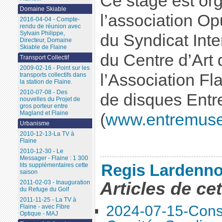
Ce stage est or
Domaine Skiable
l’association Op
2016-04-04 - Compte-
rendu de réunion avec
Sylvain Philippe,
du Syndicat Int
Directeur, Domaine
Skiable de Flaine
du Centre d’Art 
Transport Collectif
2009-02-16 - Point sur les
l’Association Fla
transports collectifs dans
la station de Flaine.
2010-07-08 - Des
de disques Ent
nouvelles du Projet de
gros porteur entre
Magland et Flaine
(
www.entremus
Urbanisme
2010-12-13-La TV à
Flaine
2010-12-30 - Le
Messager - Flaine : 1 300
Regis Lardenno
lits supplémentaires cette
saison
Articles de ce
2011-02-03 - Inauguration
du Refuge du Golf
2011-11-25 - La TV à
2024-07-15-Conse
Flaine - avec Fibre
Optique - MAJ