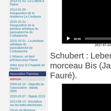
2013-01-02- La Culture à
Flaine
2014-01-30 -
Inauguration de la
résidence Le Centaure
2015-10-31 -
Inauguration de la
peinture artistique du
paravalanche de
Corbalanche
00:00
2015-10-31 - La peinture
artistique du
2017-07-24 
paravalanche de
Corbalanche
Schubert : Lebe
L’Arbaron, un bien
précieux pour Flaine
morceau Bis (Jar
Votez pour la Chapelle de
Flaine !
Fauré).
Association Flainoise
Adhésion
2009-02-10 - Objectifs de
l’association - statuts
2005
2010-03-07 - Statuts 2010
2013-08-13 - Inscription
sur les listes électorales
Décès de Madame