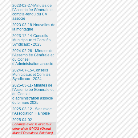
2023-02-27-Minutes de
l’Assemblée Générale et
compte-rendu du CA
associé
2023-03-18-Nouvelles de
la montagne
2023-12-14-Conseils
Municipaux et Comités
Syndicaux - 2023
2024-02-26 - Minutes de
l’Assemblée Générale et
du Conseil
d’Administration associé
2024-07-15-Conseils
Municipaux et Comités
Syndicaux - 2024
2025-03-11- Minutes de
l’Assemblée Générale et
du Conseil
d’administration associé
du 5 mars 2025
2025-03-12 - Statuts de
l’Association Flainoise
2025-04-02 -
Echange avec le directeur
général de GMDS (Grand
Massif Domaines Skiables)