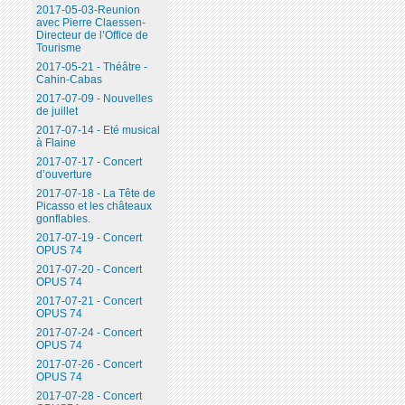
2017-05-03-Reunion
avec Pierre Claessen-
Directeur de l’Office de
Tourisme
2017-05-21 - Théâtre -
Cahin-Cabas
2017-07-09 - Nouvelles
de juillet
2017-07-14 - Eté musical
à Flaine
2017-07-17 - Concert
d’ouverture
2017-07-18 - La Tête de
Picasso et les châteaux
gonflables.
2017-07-19 - Concert
OPUS 74
2017-07-20 - Concert
OPUS 74
2017-07-21 - Concert
OPUS 74
2017-07-24 - Concert
OPUS 74
2017-07-26 - Concert
OPUS 74
2017-07-28 - Concert