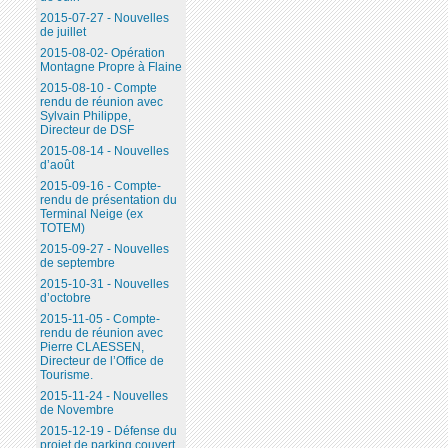
2015-07-27 - Nouvelles
de juillet
2015-08-02- Opération
Montagne Propre à Flaine
2015-08-10 - Compte
rendu de réunion avec
Sylvain Philippe,
Directeur de DSF
2015-08-14 - Nouvelles
d’août
2015-09-16 - Compte-
rendu de présentation du
Terminal Neige (ex
TOTEM)
2015-09-27 - Nouvelles
de septembre
2015-10-31 - Nouvelles
d’octobre
2015-11-05 - Compte-
rendu de réunion avec
Pierre CLAESSEN,
Directeur de l’Office de
Tourisme.
2015-11-24 - Nouvelles
de Novembre
2015-12-19 - Défense du
projet de parking couvert