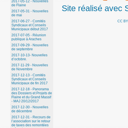
2017-05-12 - Nouvelles
de Flaine
Site réalisé avec 
2017-05-31 - Nouvelles
de mai
2017-06-27 - Comités
CC BY
Syndicaux et Conseils
Municipaux début 2017
2017-07-05 - Réunion
publique à Araches
2017-09-29 - Nouvelles
de septembre
2017-10-13- Nouvelles
d’octobre.
2017-11-29 - Nouvelles
de Novembre
2017-12-13 - Comités
Syndicaux et Conseils
Municipaux de fin 2017
2017-12-18 - Panorama
des Dossiers et Projets de
Flaine et du Grand Massif
- MAJ 20/12/2017
2017-12-30 - Nouvelles
de décembre
2017-12-31 - Recours de
l’association sur le retour
de taxes des remontées