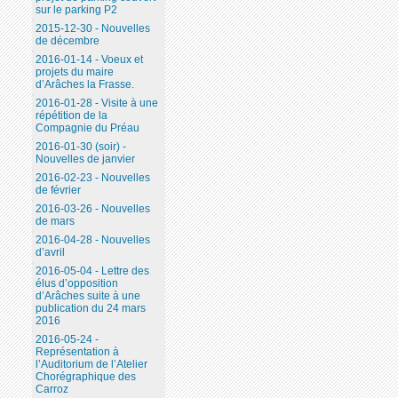
sur le parking P2
2015-12-30 - Nouvelles
de décembre
2016-01-14 - Voeux et
projets du maire
d’Arâches la Frasse.
2016-01-28 - Visite à une
répétition de la
Compagnie du Préau
2016-01-30 (soir) -
Nouvelles de janvier
2016-02-23 - Nouvelles
de février
2016-03-26 - Nouvelles
de mars
2016-04-28 - Nouvelles
d’avril
2016-05-04 - Lettre des
élus d’opposition
d’Arâches suite à une
publication du 24 mars
2016
2016-05-24 -
Représentation à
l’Auditorium de l’Atelier
Chorégraphique des
Carroz