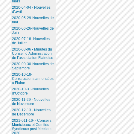
mars
2020-04-04 - Nouvelles
d’avril
2020-05-29-Nouvelles de
mai
2020-06-26-Nouvelles de
Juin
2020-07-18- Nouvelles
de Juillet
2020-08-06 - Minutes du
Conseil d’Administration
de l’association Flainoise
2020-09-30-Nouvelles de
Septembre
2020-10-18-
Constructions annoncées
à Flaine
2020-10-31-Nouvelles
d’Octobre
2020-11-29 - Nouvelles
de Novembre
2020-12-13 - Nouvelles
de Décembre
2021-011-16- - Conseils
Municipaux et Comités
Syndicaux post élections
2020