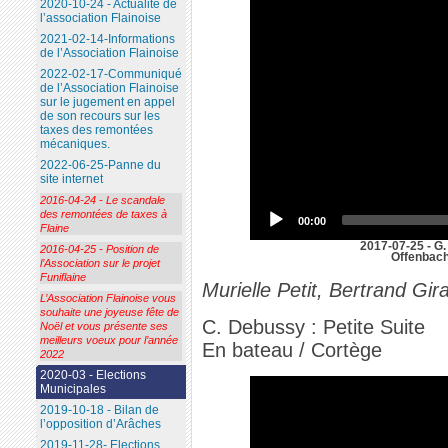
2020-10-24 - Actualité de
l’association Flainoise
2021-02-14-Informations
de l’Association Flainoise
2022-02-17-Communiqué
de l’Association Flainoise
sur le jugement en appel
de son recours sur les
taxes des remontées
mécaniques.
2022-06-25-Panne du
site internet
2016-04-24 - Le scandale
des remontées de taxes à
00:00
Flaine
2017-07-25 - G. 
2016-04-25 - Position de
Offenbach 
l’Association sur le projet
Funiflaine
Murielle Petit, Bertrand Gi
L’Association Flainoise vous
souhaite une joyeuse fête de
C. Debussy : Petite Suite
Noël et vous présente ses
meilleurs voeux pour l’année
En bateau / Cortège
2022
2020-03 - Elections
Municipales
2019-10-18 - Bilan de
l’opposition d’Arâches
2019-11-28- Elections