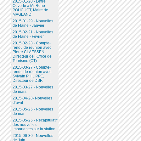
2015-01-20 - Lettre
Ouverte à Mr René
POUCHOT, Maire de
MAGLAND
2015-01-29 - Nouvelles
de Flaine - Janvier
2015-02-21 - Nouvelles
de Flaine - Février
2015-02-23 - Compte-
rendu de réunion avec
Pierre CLAESSEN,
Directeur de l’Office de
Tourisme (OT)
2015-03-27 - Compte-
rendu de réunion avec
Sylvain PHILIPPE,
Directeur de DSF.
2015-03-27 - Nouvelles
de mars
2015-04-28- Nouvelles
d’avril
2015-05-25 - Nouvelles
de mai
2015-05-25 - Récapitulatif
des nouvelles
importantes sur la station
2015-06-30 - Nouvelles
de Juin