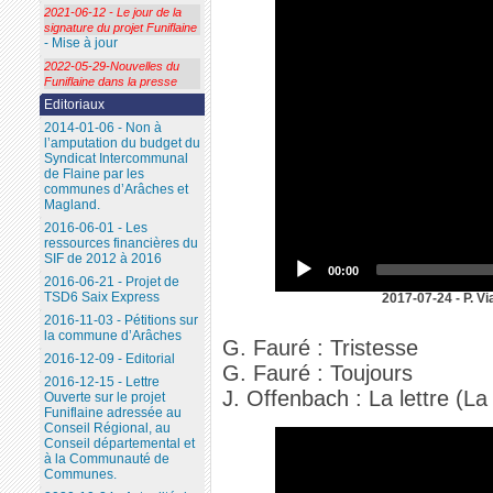
2021-06-12 - Le jour de la
signature du projet Funiflaine
- Mise à jour
2022-05-29-Nouvelles du
Funiflaine dans la presse
Editoriaux
2014-01-06 - Non à
l’amputation du budget du
Syndicat Intercommunal
de Flaine par les
communes d’Arâches et
Magland.
2016-06-01 - Les
ressources financières du
SIF de 2012 à 2016
00:00
2016-06-21 - Projet de
TSD6 Saix Express
2017-07-24 - P. Vi
2016-11-03 - Pétitions sur
la commune d’Arâches
G. Fauré : Tristesse
2016-12-09 - Editorial
G. Fauré : Toujours
2016-12-15 - Lettre
J. Offenbach : La lettre (La
Ouverte sur le projet
Funiflaine adressée au
Conseil Régional, au
Conseil départemental et
à la Communauté de
Communes.