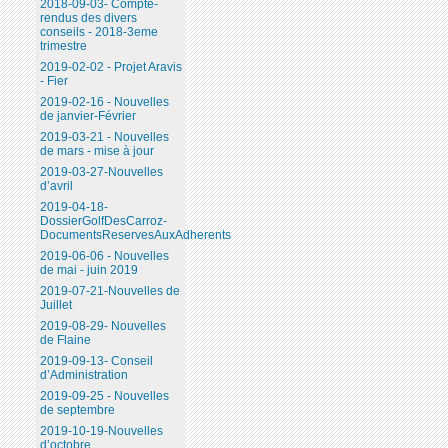
2018-09-03- Compte-
rendus des divers
conseils - 2018-3eme
trimestre
2019-02-02 - Projet Aravis
- Fier
2019-02-16 - Nouvelles
de janvier-Février
2019-03-21 - Nouvelles
de mars - mise à jour
2019-03-27-Nouvelles
d’avril
2019-04-18-
DossierGolfDesCarroz-
DocumentsReservesAuxAdherents
2019-06-06 - Nouvelles
de mai - juin 2019
2019-07-21-Nouvelles de
Juillet
2019-08-29- Nouvelles
de Flaine
2019-09-13- Conseil
d’Administration
2019-09-25 - Nouvelles
de septembre
2019-10-19-Nouvelles
d’octobre