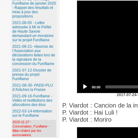
Funiflaine de janvier 2020
- Rappel des résultats et
mise à jour des
propositions
2021-06-05 - Lettre
adressée à Mr le Préfet
de Haute Savoie
demandant un moratoire
sur le projet Funiflaine
2021-06-21- réponse de
l’Association aux
déclarations faites lors de
la signature de la
concession du Funiflaine
2021-07-12-Dossier de
presse du projet
Funiflaine
2021-08-30- PADD-PLU
00:00
d’Arâches la Frasse
2017-07-24-
2021-09-16-Funiflaine -
Vidéo et restitutions des
P. Viardot : Cancion de la i
allocutions des élus
P. Viardot : Hai Luli !
2022-03-14-Information
sur le Funiflaine
P. Viardot : Moriro
2019-11-27 -
Concertation_Funiflaine -
Bilan réalisé par les
associations.