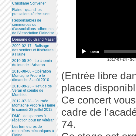
Christiane Scrivener
Flaine : quand les
prestations rétrécissent…
Responsables de
commerces ou
d’associations adhérents
de l’Association Flainoise
Domaine du Grand Massif
2009-02-17 - Balisage
des sentiers et itinéraires
00:00
à Flaine
2017-07-24 - Sc
2010-05-30 - Le chemin
du tour de l’Arbaron
2010-08-08 - Opération
(Entrée libre da
Montagne Propre le
dimanche 8 août 2010
places disponibl
2010-09-23 - Refuge de
Véran et combe de
Monthieu
Ce concert vous 
2012-07-28 - Journée
Montagne Propre à Flaine
cadre de l’acad
le samedi 28 juillet 2012
DMC : des pannes à
répétition pour un vétéran
74.
Les fermetures de
remontées mécaniques à
Flaine...