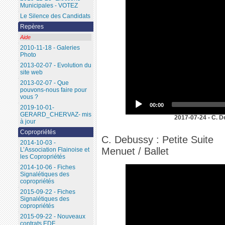
Municipales - VOTEZ
Le Silence des Candidats
Repères
Aide
2010-11-18 - Galeries
Photo
2013-02-07 - Evolution du
site web
2013-02-07 - Que
pouvons-nous faire pour
vous ?
00:00
2019-10-01-
GERARD_CHERVAZ- mis
2017-07-24 - C. D
à jour
Copropriétés
C. Debussy : Petite Suite
2014-10-03 -
Menuet / Ballet
L’Association Flainoise et
les Copropriétés
2014-10-06 - Fiches
Signalétiques des
copropriétés
2015-09-22 - Fiches
Signalétiques des
copropriétés
2015-09-22 - Nouveaux
contrats EDF