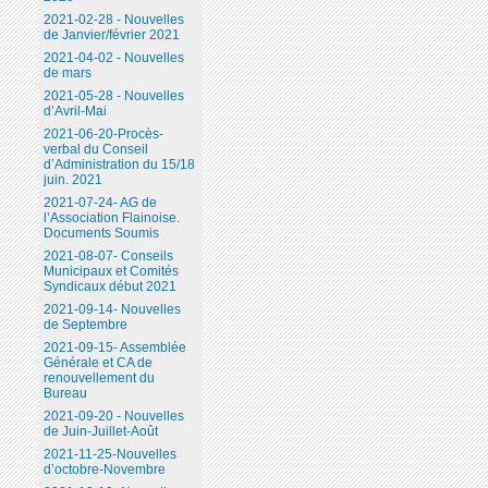
2021-02-28 - Nouvelles
de Janvier/février 2021
2021-04-02 - Nouvelles
de mars
2021-05-28 - Nouvelles
d’Avril-Mai
2021-06-20-Procès-
verbal du Conseil
d’Administration du 15/18
juin. 2021
2021-07-24- AG de
l’Association Flainoise.
Documents Soumis
2021-08-07- Conseils
Municipaux et Comités
Syndicaux début 2021
2021-09-14- Nouvelles
de Septembre
2021-09-15- Assemblée
Générale et CA de
renouvellement du
Bureau
2021-09-20 - Nouvelles
de Juin-Juillet-Août
2021-11-25-Nouvelles
d’octobre-Novembre