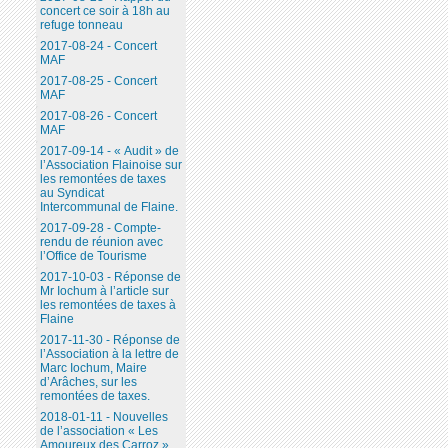
concert ce soir à 18h au
refuge tonneau
2017-08-24 - Concert
MAF
2017-08-25 - Concert
MAF
2017-08-26 - Concert
MAF
2017-09-14 - « Audit » de
l’Association Flainoise sur
les remontées de taxes
au Syndicat
Intercommunal de Flaine.
2017-09-28 - Compte-
rendu de réunion avec
l’Office de Tourisme
2017-10-03 - Réponse de
Mr Iochum à l’article sur
les remontées de taxes à
Flaine
2017-11-30 - Réponse de
l’Association à la lettre de
Marc Iochum, Maire
d’Arâches, sur les
remontées de taxes.
2018-01-11 - Nouvelles
de l’association « Les
Amoureux des Carroz ».