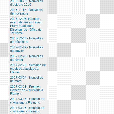
2016-10-29 - Nouvelles
d’octobre 2016
2016-11-17 - Nouvelles
de novembre
2016-12-05- Compte-
rendu de réunion avec
Pierre Claessen,
Directeur de l’Office de
Tourisme.
2016-12-30 - Nouvelles
de décembre
2017-01-29 - Nouvelles
de janvier
2017-02-28 - Nouvelles
de février
2017-02-28 - Semaine de
musique classique à
Flaine.
2017-03-04 - Nouvelles
de mars
2017-03-13 - Premier
Concert de « Musique à
Flaine ».
2017-03-15 - Concert de
« Musique à Flaine ».
2017-03-16 - Concert de
« Musique à Flaine ».