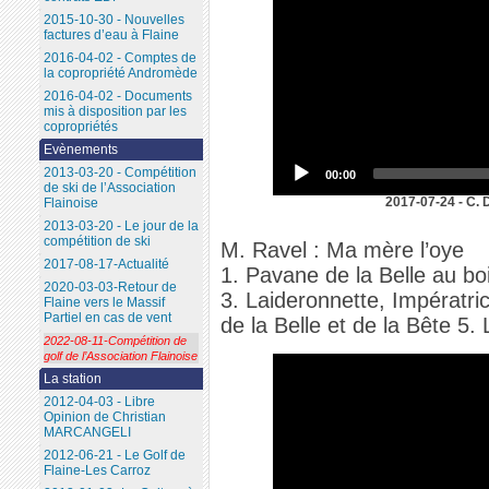
2015-10-30 - Nouvelles
factures d’eau à Flaine
2016-04-02 - Comptes de
la copropriété Andromède
2016-04-02 - Documents
mis à disposition par les
copropriétés
Evènements
2013-03-20 - Compétition
00:00
de ski de l’Association
2017-07-24 - C. 
Flainoise
2013-03-20 - Le jour de la
compétition de ski
M. Ravel : Ma mère l’oye
2017-08-17-Actualité
1. Pavane de la Belle au bo
2020-03-03-Retour de
3. Laideronnette, Impératri
Flaine vers le Massif
Partiel en cas de vent
de la Belle et de la Bête 5.
2022-08-11-Compétition de
golf de l’Association Flainoise
La station
2012-04-03 - Libre
Opinion de Christian
MARCANGELI
2012-06-21 - Le Golf de
Flaine-Les Carroz