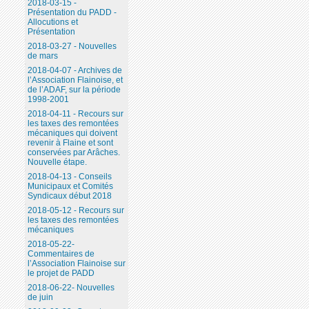
2018-03-15 -
Présentation du PADD -
Allocutions et
Présentation
2018-03-27 - Nouvelles
de mars
2018-04-07 - Archives de
l’Association Flainoise, et
de l’ADAF, sur la période
1998-2001
2018-04-11 - Recours sur
les taxes des remontées
mécaniques qui doivent
revenir à Flaine et sont
conservées par Arâches.
Nouvelle étape.
2018-04-13 - Conseils
Municipaux et Comités
Syndicaux début 2018
2018-05-12 - Recours sur
les taxes des remontées
mécaniques
2018-05-22-
Commentaires de
l’Association Flainoise sur
le projet de PADD
2018-06-22- Nouvelles
de juin