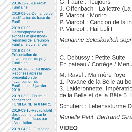
G. Fauré : Toujours
2018-12-28-Le Projet
J. Offenbach : La lettre (La
Funiflaine
2019-01-02-Demande de
P. Viardot : Moriro
modification du tracé du
P. Viardot : Cancion de la i
Funiflaine
P. Viardot : Hai Luli !
2019-01-08 -
Dactylographie des
exposés et questions-
Marianne Seleskovitch sopra
réponses de la réunion
Funiflaine du 8 janvier
— -
2019-01-08 -
Présentation de
C. Debussy : Petite Suite
l’avancement du projet
En bateau / Cortège / Menue
Funiflaine
2019-01-08 - Questions-
Réponses après la
M. Ravel : Ma mère l’oye
présentation de
1. Pavane de la Belle au bo
l’avancement du
Funiflaine le 8 janvier
3. Laideronnette, Impératri
2019
de la Belle et de la Bête 5.
2019-03-08-Fin de la
concertation
FUNIFLAINE, le 8 MARS.
Schubert : Lebenssturme D
2019-03-10-Recapitulatif
des documents sur le
Murielle Petit, Bertrand Gi
Funiflaine diffusés par
l’Association
VIDEO
2019-04-02 - Funiflaine