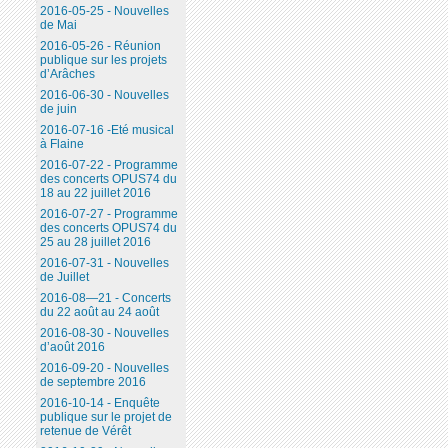
2016-05-25 - Nouvelles
de Mai
2016-05-26 - Réunion
publique sur les projets
d’Arâches
2016-06-30 - Nouvelles
de juin
2016-07-16 -Eté musical
à Flaine
2016-07-22 - Programme
des concerts OPUS74 du
18 au 22 juillet 2016
2016-07-27 - Programme
des concerts OPUS74 du
25 au 28 juillet 2016
2016-07-31 - Nouvelles
de Juillet
2016-08—21 - Concerts
du 22 août au 24 août
2016-08-30 - Nouvelles
d’août 2016
2016-09-20 - Nouvelles
de septembre 2016
2016-10-14 - Enquête
publique sur le projet de
retenue de Vérêt