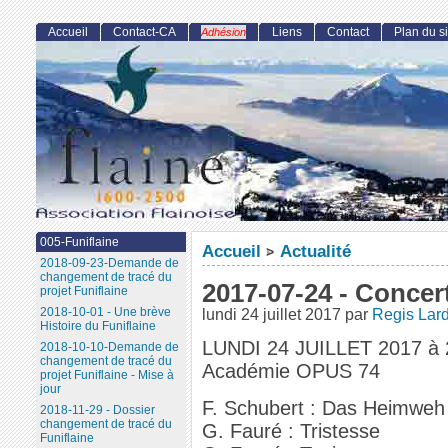
Accueil
Contact-CA
Liens
Contact
Plan du si
Adhésion
005-Funiflaine
Accueil
Actualité
>
2018-09-23-Demande de
changement de tracé du
2017-07-24 - Conce
projet Funiflaine
2018-10-01 - Une brève
lundi 24 juillet 2017
par
Regis Lar
Histoire du Funiflaine
LUNDI 24 JUILLET 2017 à
2018-10-10-Demande de
changement de tracé du
Académie OPUS 74
projet Funiflaine - Mise à
jour
F. Schubert : Das Heimweh
2018-11-29 - Dossier
changement de tracé du
G. Fauré : Tristesse
Funiflaine