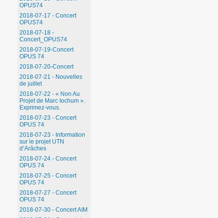
OPUS74
2018-07-17 - Concert
OPUS74
2018-07-18 -
Concert_OPUS74
2018-07-19-Concert
OPUS 74
2018-07-20-Concert
2018-07-21 - Nouvelles
de juillet
2018-07-22 - « Non Au
Projet de Marc Iochum ».
Exprimez-vous.
2018-07-23 - Concert
OPUS 74
2018-07-23 - Information
sur le projet UTN
d’Arâches
2018-07-24 - Concert
OPUS 74
2018-07-25 - Concert
OPUS 74
2018-07-27 - Concert
OPUS 74
2018-07-30 - Concert AIM