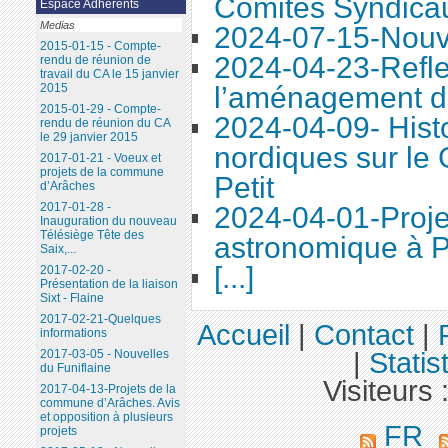
Comités Syndica
Espace Adhérents
Medias
2024-07-15-Nouve
2015-01-15 - Compte-
2024-04-23-Refle
rendu de réunion de
travail du CA le 15 janvier
l’aménagement d
2015
2015-01-29 - Compte-
2024-04-09- Histo
rendu de réunion du CA
le 29 janvier 2015
nordiques sur le
2017-01-21 - Voeux et
projets de la commune
Petit
d’Arâches
2017-01-28 -
2024-04-01-Proje
Inauguration du nouveau
Télésiège Tête des
astronomique à P
Saix,...
[...]
2017-02-20 -
Présentation de la liaison
Sixt - Flaine
2017-02-21-Quelques
Accueil
|
Contact
|
informations
2017-03-05 - Nouvelles
|
Statis
du Funiflaine
Visiteurs 
2017-04-13-Projets de la
commune d’Arâches. Avis
et opposition à plusieurs
FR
projets