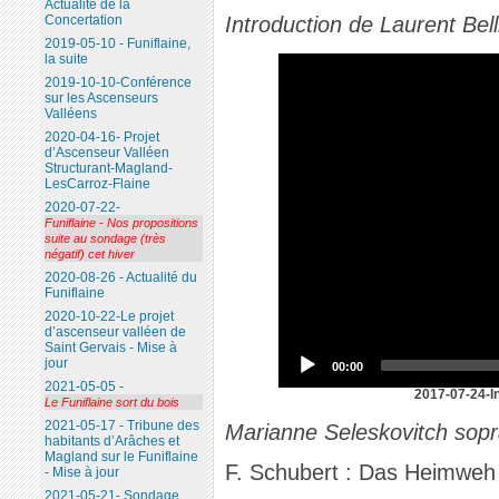
Actualité de la
Concertation
Introduction de Laurent Bell
2019-05-10 - Funiflaine,
la suite
2019-10-10-Conférence
sur les Ascenseurs
Valléens
2020-04-16- Projet
d’Ascenseur Valléen
Structurant-Magland-
LesCarroz-Flaine
2020-07-22-
Funiflaine - Nos propositions
suite au sondage (très
négatif) cet hiver
2020-08-26 - Actualité du
Funiflaine
2020-10-22-Le projet
d’ascenseur valléen de
Saint Gervais - Mise à
jour
00:00
2021-05-05 -
2017-07-24-In
Le Funiflaine sort du bois
2021-05-17 - Tribune des
Marianne Seleskovitch sopra
habitants d’Arâches et
Magland sur le Funiflaine
F. Schubert : Das Heimweh
- Mise à jour
2021-05-21- Sondage