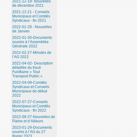
2021-12-19- Nouvelles
de décembre 2021
2021-12-21 - Conseils
Municipaux et Comités
Syndicaux - fin 2021
2022-01-29 - Nouvelles
de Janvier
2022-01-30-Documents
soumis à l’Assemblée
Générale 2022
2022-02-27-Minutes de
l’AG 2022
2022-04-02- Description
détaillée du tracé
Funiflaine « Tout
Transport Public »
2022-04-09-Comités
Syndicaux et Conseils
Municipaux de début
2022
2022-07-27-Conseils
Municipaux et Comités
Syndicaux - fin 2022
2022-09-27-Nouvelles de
Flaine et d’Ailleurs
2023-01-29-Documents
soumis à l’AG du 27
février 2023