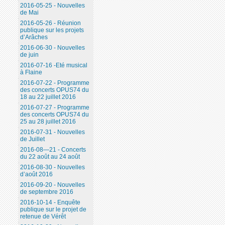
2016-05-25 - Nouvelles
de Mai
2016-05-26 - Réunion
publique sur les projets
d’Arâches
2016-06-30 - Nouvelles
de juin
2016-07-16 -Eté musical
à Flaine
2016-07-22 - Programme
des concerts OPUS74 du
18 au 22 juillet 2016
2016-07-27 - Programme
des concerts OPUS74 du
25 au 28 juillet 2016
2016-07-31 - Nouvelles
de Juillet
2016-08—21 - Concerts
du 22 août au 24 août
2016-08-30 - Nouvelles
d’août 2016
2016-09-20 - Nouvelles
de septembre 2016
2016-10-14 - Enquête
publique sur le projet de
retenue de Vérêt