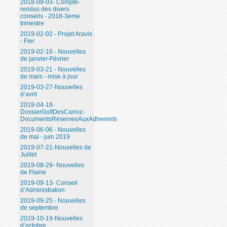
2018-09-03- Compte-
rendus des divers
conseils - 2018-3eme
trimestre
2019-02-02 - Projet Aravis
- Fier
2019-02-16 - Nouvelles
de janvier-Février
2019-03-21 - Nouvelles
de mars - mise à jour
2019-03-27-Nouvelles
d’avril
2019-04-18-
DossierGolfDesCarroz-
DocumentsReservesAuxAdherents
2019-06-06 - Nouvelles
de mai - juin 2019
2019-07-21-Nouvelles de
Juillet
2019-08-29- Nouvelles
de Flaine
2019-09-13- Conseil
d’Administration
2019-09-25 - Nouvelles
de septembre
2019-10-19-Nouvelles
d’octobre