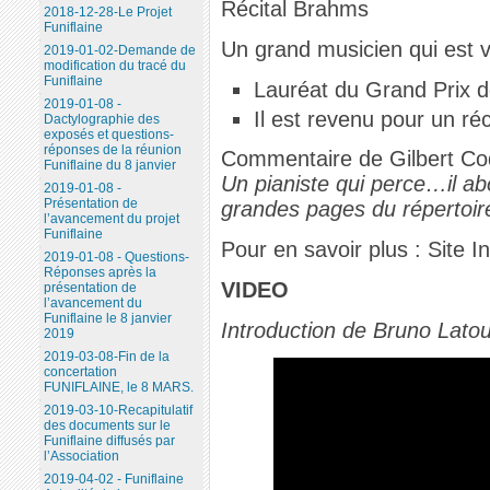
Récital Brahms
2018-12-28-Le Projet
Funiflaine
Un grand musicien qui est ve
2019-01-02-Demande de
modification du tracé du
Funiflaine
Lauréat du Grand Prix 
2019-01-08 -
Il est revenu pour un ré
Dactylographie des
exposés et questions-
réponses de la réunion
Commentaire de Gilbert Coq
Funiflaine du 8 janvier
Un pianiste qui perce…il a
2019-01-08 -
Présentation de
grandes pages du répertoir
l’avancement du projet
Funiflaine
Pour en savoir plus : Site I
2019-01-08 - Questions-
Réponses après la
VIDEO
présentation de
l’avancement du
Funiflaine le 8 janvier
Introduction de Bruno Lato
2019
2019-03-08-Fin de la
concertation
FUNIFLAINE, le 8 MARS.
2019-03-10-Recapitulatif
des documents sur le
Funiflaine diffusés par
l’Association
2019-04-02 - Funiflaine