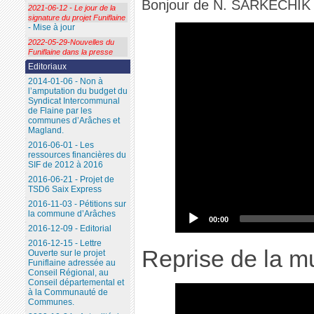
Bonjour de N. SARKECHIK
2021-06-12 - Le jour de la
signature du projet Funiflaine
- Mise à jour
2022-05-29-Nouvelles du
Funiflaine dans la presse
Editoriaux
2014-01-06 - Non à
l’amputation du budget du
Syndicat Intercommunal
de Flaine par les
communes d’Arâches et
Magland.
2016-06-01 - Les
ressources financières du
SIF de 2012 à 2016
2016-06-21 - Projet de
TSD6 Saix Express
2016-11-03 - Pétitions sur
la commune d’Arâches
00:00
2016-12-09 - Editorial
2016-12-15 - Lettre
Reprise de la m
Ouverte sur le projet
Funiflaine adressée au
Conseil Régional, au
Conseil départemental et
à la Communauté de
Communes.