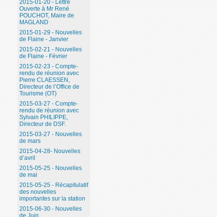
2015-01-20 - Lettre
Ouverte à Mr René
POUCHOT, Maire de
MAGLAND
2015-01-29 - Nouvelles
de Flaine - Janvier
2015-02-21 - Nouvelles
de Flaine - Février
2015-02-23 - Compte-
rendu de réunion avec
Pierre CLAESSEN,
Directeur de l’Office de
Tourisme (OT)
2015-03-27 - Compte-
rendu de réunion avec
Sylvain PHILIPPE,
Directeur de DSF.
2015-03-27 - Nouvelles
de mars
2015-04-28- Nouvelles
d’avril
2015-05-25 - Nouvelles
de mai
2015-05-25 - Récapitulatif
des nouvelles
importantes sur la station
2015-06-30 - Nouvelles
de Juin