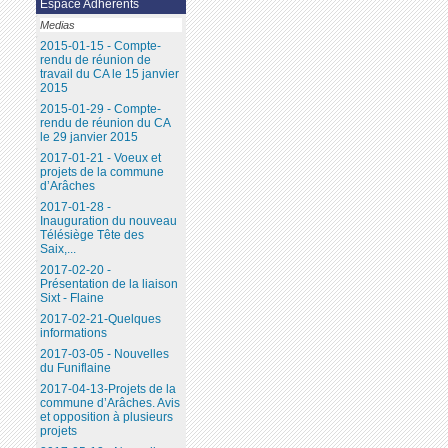
Espace Adhérents
Medias
2015-01-15 - Compte-
rendu de réunion de
travail du CA le 15 janvier
2015
2015-01-29 - Compte-
rendu de réunion du CA
le 29 janvier 2015
2017-01-21 - Voeux et
projets de la commune
d’Arâches
2017-01-28 -
Inauguration du nouveau
Télésiège Tête des
Saix,...
2017-02-20 -
Présentation de la liaison
Sixt - Flaine
2017-02-21-Quelques
informations
2017-03-05 - Nouvelles
du Funiflaine
2017-04-13-Projets de la
commune d’Arâches. Avis
et opposition à plusieurs
projets