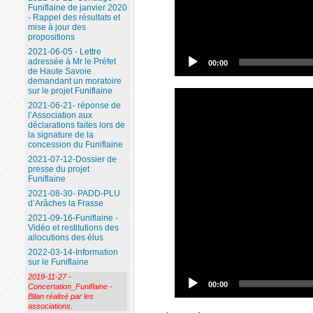
Funiflaine de janvier 2020
- Rappel des résultats et
mise à jour des
propositions
2021-06-05 - Lettre
adressée à Mr le Préfet
00:00
de Haute Savoie
demandant un moratoire
sur le projet Funiflaine
2021-06-21- réponse de
l’Association aux
déclarations faites lors de
la signature de la
concession du Funiflaine
2021-07-12-Dossier de
presse du projet
Funiflaine
2021-08-30- PADD-PLU
d’Arâches la Frasse
2021-09-16-Funiflaine -
Vidéo et restitutions des
allocutions des élus
2022-03-14-Information
sur le Funiflaine
2019-11-27 -
00:00
Concertation_Funiflaine -
Bilan réalisé par les
associations.