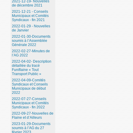
2021-12-19- Nouvelles
de décembre 2021
2021-12-21 - Conseils
Municipaux et Comités
Syndicaux - fin 2021
2022-01-29 - Nouvelles
de Janvier
2022-01-30-Documents
soumis à l’Assemblée
Générale 2022
2022-02-27-Minutes de
l’AG 2022
2022-04-02- Description
détaillée du tracé
Funiflaine « Tout
Transport Public »
2022-04-09-Comités
Syndicaux et Conseils
Municipaux de début
2022
2022-07-27-Conseils
Municipaux et Comités
Syndicaux - fin 2022
2022-09-27-Nouvelles de
Flaine et d’Ailleurs
2023-01-29-Documents
soumis à l’AG du 27
février 2023