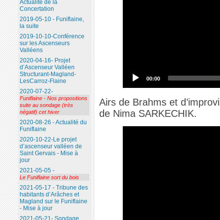
Actualité de la
Concertation
2019-05-10 - Funiflaine,
la suite
2019-10-10-Conférence
sur les Ascenseurs
Valléens
2020-04-16- Projet
d’Ascenseur Valléen
Structurant-Magland-
00:00
LesCarroz-Flaine
2020-07-22-
Funiflaine - Nos propositions
Airs de Brahms et d’improvi
suite au sondage (très
de Nima SARKECHIK.
négatif) cet hiver
2020-08-26 - Actualité du
Funiflaine
2020-10-22-Le projet
d’ascenseur valléen de
Saint Gervais - Mise à
jour
2021-05-05 -
Le Funiflaine sort du bois
2021-05-17 - Tribune des
habitants d’Arâches et
Magland sur le Funiflaine
- Mise à jour
2021-05-21- Sondage