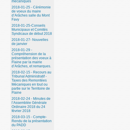
mécaniques
2018-01-25 - Cérémonie
de voeux du maire
d’Arâches salle du Mont
Favy
2018-01-25-Conseils
Municipaux et Comités
Syndicaux de début 2018
2018-01-27- Nouvelles
de janvier
2018-01-29 -
Compréhension de la
présentation des voeux à
Flaine par la mairie
d’Arâches, et remarques.
2018-02-15 - Recours au
Tribunal Administratif -
Taxes des Remontées
Mécaniques en tout ou
partie sur le Territoire de
Flaine
2018-02-24 - Minutes de
l’Assemblée Générale
Ordinaire 2018 du 24
février 2018
2018-03-15 - Compte-
Rendu de la présentation
du PADD