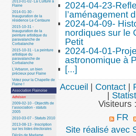
2013-01-02- La Culture à
2024-04-23-Refle
Flaine
l’aménagement d
2014-01-30 -
Inauguration de la
résidence Le Centaure
2024-04-09- Histo
2015-10-31 -
nordiques sur le
Inauguration de la
peinture artistique du
Petit
paravalanche de
Corbalanche
2024-04-01-Proje
2015-10-31 - La peinture
artistique du
astronomique à P
paravalanche de
Corbalanche
[...]
L’Arbaron, un bien
précieux pour Flaine
Votez pour la Chapelle de
Accueil
|
Contact
|
Flaine !
Association Flainoise
|
Statis
Adhésion
Visiteurs 
2009-02-10 - Objectifs de
l’association - statuts
2005
FR
2010-03-07 - Statuts 2010
2013-08-13 - Inscription
Site réalisé avec 
sur les listes électorales
Décès de Madame