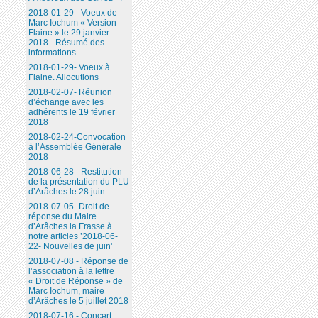
2018-01-29 - Voeux de
Marc Iochum « Version
Flaine » le 29 janvier
2018 - Résumé des
informations
2018-01-29- Voeux à
Flaine. Allocutions
2018-02-07- Réunion
d’échange avec les
adhérents le 19 février
2018
2018-02-24-Convocation
à l’Assemblée Générale
2018
2018-06-28 - Restitution
de la présentation du PLU
d’Arâches le 28 juin
2018-07-05- Droit de
réponse du Maire
d’Arâches la Frasse à
notre articles ’2018-06-
22- Nouvelles de juin’
2018-07-08 - Réponse de
l’association à la lettre
« Droit de Réponse » de
Marc Iochum, maire
d’Arâches le 5 juillet 2018
2018-07-16 - Concert