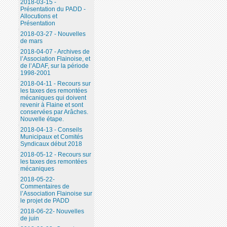
2018-03-15 -
Présentation du PADD -
Allocutions et
Présentation
2018-03-27 - Nouvelles
de mars
2018-04-07 - Archives de
l’Association Flainoise, et
de l’ADAF, sur la période
1998-2001
2018-04-11 - Recours sur
les taxes des remontées
mécaniques qui doivent
revenir à Flaine et sont
conservées par Arâches.
Nouvelle étape.
2018-04-13 - Conseils
Municipaux et Comités
Syndicaux début 2018
2018-05-12 - Recours sur
les taxes des remontées
mécaniques
2018-05-22-
Commentaires de
l’Association Flainoise sur
le projet de PADD
2018-06-22- Nouvelles
de juin