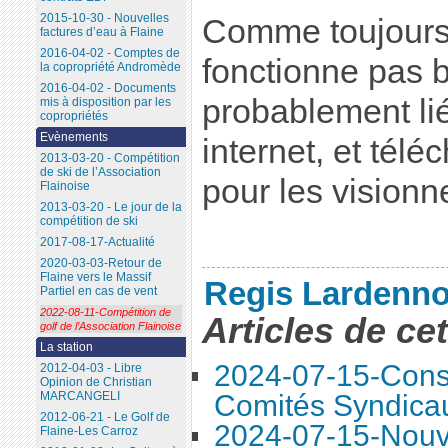
2015-10-30 - Nouvelles
Comme toujours,
factures d’eau à Flaine
2016-04-02 - Comptes de
fonctionne pas b
la copropriété Andromède
2016-04-02 - Documents
probablement li
mis à disposition par les
copropriétés
Evènements
internet, et tél
2013-03-20 - Compétition
de ski de l’Association
pour les visionne
Flainoise
2013-03-20 - Le jour de la
compétition de ski
2017-08-17-Actualité
2020-03-03-Retour de
Flaine vers le Massif
Regis Lardenno
Partiel en cas de vent
2022-08-11-Compétition de
Articles de ce
golf de l’Association Flainoise
La station
2024-07-15-Conse
2012-04-03 - Libre
Opinion de Christian
MARCANGELI
Comités Syndica
2012-06-21 - Le Golf de
2024-07-15-Nouve
Flaine-Les Carroz