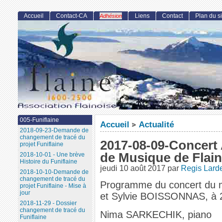
Accueil
Contact-CA
Liens
Contact
Plan du si
Adhésion
005-Funiflaine
Accueil
Actualité
>
2018-09-23-Demande de
changement de tracé du
2017-08-09-Concert 
projet Funiflaine
de Musique de Flai
2018-10-01 - Une brève
Histoire du Funiflaine
jeudi 10 août 2017
par
Regis Lard
2018-10-10-Demande de
changement de tracé du
Programme du concert du me
projet Funiflaine - Mise à
jour
et Sylvie BOISSONNAS, à 
2018-11-29 - Dossier
changement de tracé du
Nima SARKECHIK, piano
Funiflaine