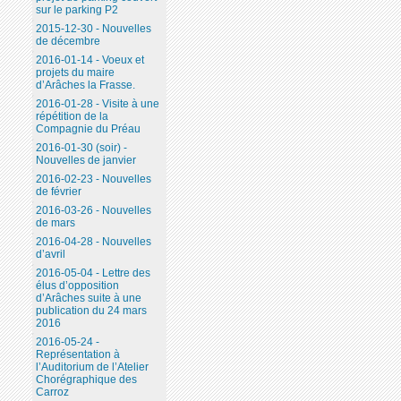
sur le parking P2
2015-12-30 - Nouvelles
de décembre
2016-01-14 - Voeux et
projets du maire
d’Arâches la Frasse.
2016-01-28 - Visite à une
répétition de la
Compagnie du Préau
2016-01-30 (soir) -
Nouvelles de janvier
2016-02-23 - Nouvelles
de février
2016-03-26 - Nouvelles
de mars
2016-04-28 - Nouvelles
d’avril
2016-05-04 - Lettre des
élus d’opposition
d’Arâches suite à une
publication du 24 mars
2016
2016-05-24 -
Représentation à
l’Auditorium de l’Atelier
Chorégraphique des
Carroz