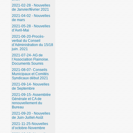
2021-02-28 - Nouvelles
de Janvier/février 2021
2021-04-02 - Nouvelles
de mars
2021-05-28 - Nouvelles
d’Avril-Mai
2021-06-20-Procès-
verbal du Conseil
d’Administration du 15/18
juin. 2021
2021-07-24- AG de
l’Association Flainoise.
Documents Soumis
2021-08-07- Conseils
Municipaux et Comités
Syndicaux début 2021
2021-09-14- Nouvelles
de Septembre
2021-09-15- Assemblée
Générale et CA de
renouvellement du
Bureau
2021-09-20 - Nouvelles
de Juin-Juillet-Août
2021-11-25-Nouvelles
d’octobre-Novembre