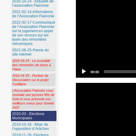
2020-10-24 - Actualité de
l’association Flainoise
2021-02-14-Informations
de l’Association Flainoise
2022-02-17-Communiqué
de l’Association Flainoise
sur le jugement en appel
de son recours sur les
taxes des remontées
mécaniques.
2022-06-25-Panne du
site internet
2016-04-24 - Le scandale
des remontées de taxes à
Flaine
00:00
2016-04-25 - Position de
l’Association sur le projet
Funiflaine
L’Association Flainoise vous
souhaite une joyeuse fête de
Noël et vous présente ses
meilleurs voeux pour l’année
2022
2020-03 - Elections
Municipales
2019-10-18 - Bilan de
l’opposition d’Arâches
2019-11-28- Elections