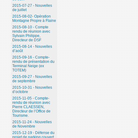
2015-07-27 - Nouvelles
de juillet
2015-08-02- Opération
Montagne Propre à Flaine
2015-08-10 - Compte
rendu de réunion avec
Sylvain Philippe,
Directeur de DSF
2015-08-14 - Nouvelles
d’août
2015-09-16 - Compte-
rendu de présentation du
Terminal Neige (ex
TOTEM)
2015-09-27 - Nouvelles
de septembre
2015-10-31 - Nouvelles
d’octobre
2015-11-05 - Compte-
rendu de réunion avec
Pierre CLAESSEN,
Directeur de l’Office de
Tourisme.
2015-11-24 - Nouvelles
de Novembre
2015-12-19 - Défense du
projet de parking couvert