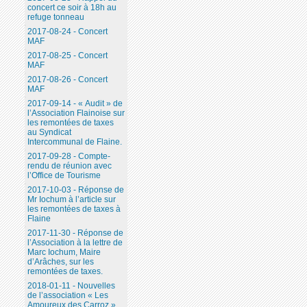
concert ce soir à 18h au
refuge tonneau
2017-08-24 - Concert
MAF
2017-08-25 - Concert
MAF
2017-08-26 - Concert
MAF
2017-09-14 - « Audit » de
l’Association Flainoise sur
les remontées de taxes
au Syndicat
Intercommunal de Flaine.
2017-09-28 - Compte-
rendu de réunion avec
l’Office de Tourisme
2017-10-03 - Réponse de
Mr Iochum à l’article sur
les remontées de taxes à
Flaine
2017-11-30 - Réponse de
l’Association à la lettre de
Marc Iochum, Maire
d’Arâches, sur les
remontées de taxes.
2018-01-11 - Nouvelles
de l’association « Les
Amoureux des Carroz ».