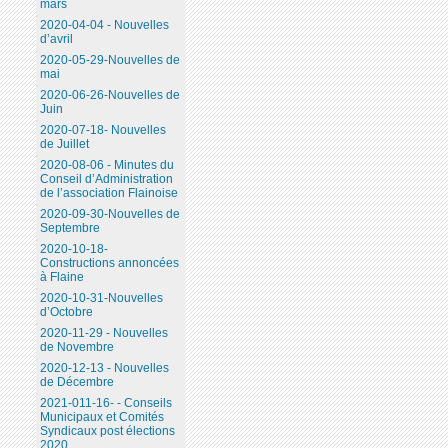
mars
2020-04-04 - Nouvelles
d’avril
2020-05-29-Nouvelles de
mai
2020-06-26-Nouvelles de
Juin
2020-07-18- Nouvelles
de Juillet
2020-08-06 - Minutes du
Conseil d’Administration
de l’association Flainoise
2020-09-30-Nouvelles de
Septembre
2020-10-18-
Constructions annoncées
à Flaine
2020-10-31-Nouvelles
d’Octobre
2020-11-29 - Nouvelles
de Novembre
2020-12-13 - Nouvelles
de Décembre
2021-011-16- - Conseils
Municipaux et Comités
Syndicaux post élections
2020