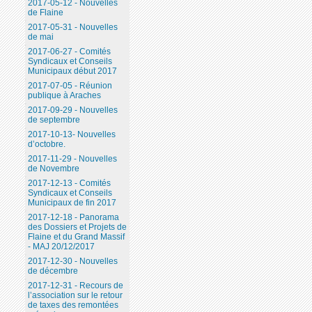
2017-05-12 - Nouvelles
de Flaine
2017-05-31 - Nouvelles
de mai
2017-06-27 - Comités
Syndicaux et Conseils
Municipaux début 2017
2017-07-05 - Réunion
publique à Araches
2017-09-29 - Nouvelles
de septembre
2017-10-13- Nouvelles
d’octobre.
2017-11-29 - Nouvelles
de Novembre
2017-12-13 - Comités
Syndicaux et Conseils
Municipaux de fin 2017
2017-12-18 - Panorama
des Dossiers et Projets de
Flaine et du Grand Massif
- MAJ 20/12/2017
2017-12-30 - Nouvelles
de décembre
2017-12-31 - Recours de
l’association sur le retour
de taxes des remontées