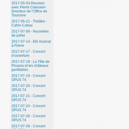
2017-05-03-Reunion
avec Pierre Claessen-
Directeur de l’Office de
Tourisme
2017-05-21 - Théâtre -
Cahin-Cabas
2017-07-09 - Nouvelles
de juillet
2017-07-14 - Eté musical
à Flaine
2017-07-17 - Concert
d’ouverture
2017-07-18 - La Tête de
Picasso et les châteaux
gonflables.
2017-07-19 - Concert
OPUS 74
2017-07-20 - Concert
OPUS 74
2017-07-21 - Concert
OPUS 74
2017-07-24 - Concert
OPUS 74
2017-07-26 - Concert
OPUS 74
2017-07-28 - Concert