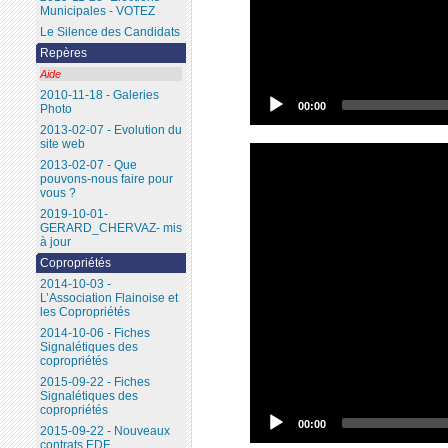
Municipales - VOTEZ
Le Silence des Candidats
Repères
Aide
2010-11-18 - Galeries
00:00
Photo
2013-02-07 - Evolution du
site web
2013-02-07 - Que
pouvons-nous faire pour
vous ?
2019-10-01-
GERARD_CHERVAZ- mis
à jour
Copropriétés
2014-10-03 -
L’Association Flainoise et
les Copropriétés
2014-10-06 - Fiches
Signalétiques des
copropriétés
2015-09-22 - Fiches
Signalétiques des
copropriétés
00:00
2015-09-22 - Nouveaux
contrats EDF