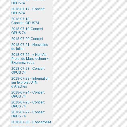
OPUS74
2018-07-17 - Concert
OPUS74
2018-07-18 -
Concert_OPUS74
2018-07-19-Concert
OPUS 74
2018-07-20-Concert
2018-07-21 - Nouvelles
de juillet
2018-07-22 - « Non Au
Projet de Marc Iochum ».
Exprimez-vous.
2018-07-23 - Concert
OPUS 74
2018-07-23 - Information
sur le projet UTN
d’Arâches
2018-07-24 - Concert
OPUS 74
2018-07-25 - Concert
OPUS 74
2018-07-27 - Concert
OPUS 74
2018-07-30 - Concert AIM