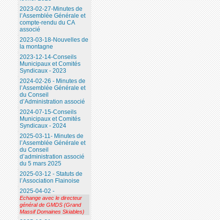
2023-02-27-Minutes de
l’Assemblée Générale et
compte-rendu du CA
associé
2023-03-18-Nouvelles de
la montagne
2023-12-14-Conseils
Municipaux et Comités
Syndicaux - 2023
2024-02-26 - Minutes de
l’Assemblée Générale et
du Conseil
d’Administration associé
2024-07-15-Conseils
Municipaux et Comités
Syndicaux - 2024
2025-03-11- Minutes de
l’Assemblée Générale et
du Conseil
d’administration associé
du 5 mars 2025
2025-03-12 - Statuts de
l’Association Flainoise
2025-04-02 -
Echange avec le directeur
général de GMDS (Grand
Massif Domaines Skiables)