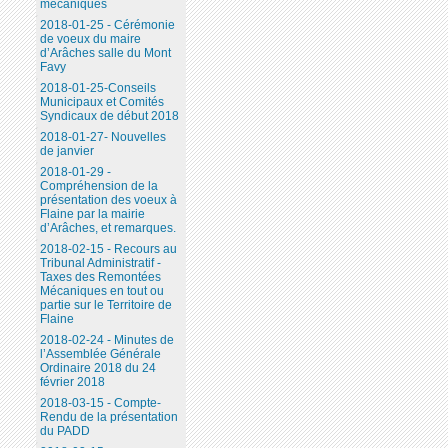
mécaniques
2018-01-25 - Cérémonie
de voeux du maire
d’Arâches salle du Mont
Favy
2018-01-25-Conseils
Municipaux et Comités
Syndicaux de début 2018
2018-01-27- Nouvelles
de janvier
2018-01-29 -
Compréhension de la
présentation des voeux à
Flaine par la mairie
d’Arâches, et remarques.
2018-02-15 - Recours au
Tribunal Administratif -
Taxes des Remontées
Mécaniques en tout ou
partie sur le Territoire de
Flaine
2018-02-24 - Minutes de
l’Assemblée Générale
Ordinaire 2018 du 24
février 2018
2018-03-15 - Compte-
Rendu de la présentation
du PADD