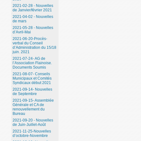
2021-02-28 - Nouvelles
de Janvier/février 2021
2021-04-02 - Nouvelles
de mars
2021-05-28 - Nouvelles
d’Avril-Mai
2021-06-20-Procès-
verbal du Conseil
d’Administration du 15/18
juin. 2021
2021-07-24- AG de
l’Association Flainoise.
Documents Soumis
2021-08-07- Conseils
Municipaux et Comités
Syndicaux début 2021
2021-09-14- Nouvelles
de Septembre
2021-09-15- Assemblée
Générale et CA de
renouvellement du
Bureau
2021-09-20 - Nouvelles
de Juin-Juillet-Août
2021-11-25-Nouvelles
d’octobre-Novembre