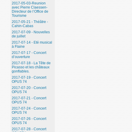
2017-05-03-Reunion
avec Pierre Claessen-
Directeur de l’Office de
Tourisme
2017-05-21 - Théâtre -
Cahin-Cabas
2017-07-09 - Nouvelles
de juillet
2017-07-14 - Eté musical
à Flaine
2017-07-17 - Concert
d’ouverture
2017-07-18 - La Tête de
Picasso et les châteaux
gonflables.
2017-07-19 - Concert
OPUS 74
2017-07-20 - Concert
OPUS 74
2017-07-21 - Concert
OPUS 74
2017-07-24 - Concert
OPUS 74
2017-07-26 - Concert
OPUS 74
2017-07-28 - Concert