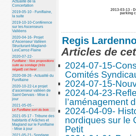
Actualité de la
Concertation
2013-03-13 - D
2019-05-10 - Funiflaine,
parking c
la suite
2019-10-10-Conférence
sur les Ascenseurs
Valléens
Regis Lardenno
2020-04-16- Projet
d’Ascenseur Valléen
Structurant-Magland-
Articles de ce
LesCarroz-Flaine
2020-07-22-
Funiflaine - Nos propositions
2024-07-15-Conse
suite au sondage (très
négatif) cet hiver
Comités Syndica
2020-08-26 - Actualité du
Funiflaine
2024-07-15-Nouve
2020-10-22-Le projet
2024-04-23-Refle
d’ascenseur valléen de
Saint Gervais - Mise à
l’aménagement d
jour
2021-05-05 -
2024-04-09- Histo
Le Funiflaine sort du bois
2021-05-17 - Tribune des
nordiques sur le
habitants d’Arâches et
Magland sur le Funiflaine
Petit
- Mise à jour
2021-05-21- Sondage