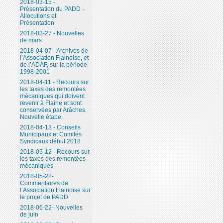
2018-03-15 -
Présentation du PADD -
Allocutions et
Présentation
2018-03-27 - Nouvelles
de mars
2018-04-07 - Archives de
l’Association Flainoise, et
de l’ADAF, sur la période
1998-2001
2018-04-11 - Recours sur
les taxes des remontées
mécaniques qui doivent
revenir à Flaine et sont
conservées par Arâches.
Nouvelle étape.
2018-04-13 - Conseils
Municipaux et Comités
Syndicaux début 2018
2018-05-12 - Recours sur
les taxes des remontées
mécaniques
2018-05-22-
Commentaires de
l’Association Flainoise sur
le projet de PADD
2018-06-22- Nouvelles
de juin