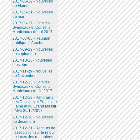
2017-05-12 - Nouvelles
de Flaine
2017-05-31 - Nouvelles
de mai
2017-06-27 - Comités
Syndicaux et Conseils
Municipaux début 2017
2017-07-05 - Réunion
publique à Araches
2017-09-29 - Nouvelles
de septembre
2017-10-13- Nouvelles
d’octobre.
2017-11-29 - Nouvelles
de Novembre
2017-12-13 - Comités
Syndicaux et Conseils
Municipaux de fin 2017
2017-12-18 - Panorama
des Dossiers et Projets de
Flaine et du Grand Massif
- MAJ 20/12/2017
2017-12-30 - Nouvelles
de décembre
2017-12-31 - Recours de
l’association sur le retour
de taxes des remontées