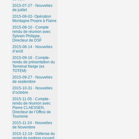
2015-07-27 - Nouvelles
de juillet
2015-08-02- Opération
Montagne Propre à Flaine
2015-08-10 - Compte
rendu de réunion avec
Sylvain Philippe,
Directeur de DSF
2015-08-14 - Nouvelles
d’août
2015-09-16 - Compte-
rendu de présentation du
Terminal Neige (ex
TOTEM)
2015-09-27 - Nouvelles
de septembre
2015-10-31 - Nouvelles
d’octobre
2015-11-05 - Compte-
rendu de réunion avec
Pierre CLAESSEN,
Directeur de l’Office de
Tourisme.
2015-11-24 - Nouvelles
de Novembre
2015-12-19 - Défense du
projet de parking couvert