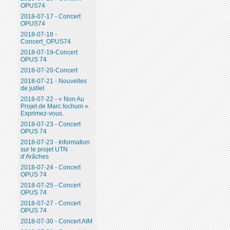
OPUS74
2018-07-17 - Concert
OPUS74
2018-07-18 -
Concert_OPUS74
2018-07-19-Concert
OPUS 74
2018-07-20-Concert
2018-07-21 - Nouvelles
de juillet
2018-07-22 - « Non Au
Projet de Marc Iochum ».
Exprimez-vous.
2018-07-23 - Concert
OPUS 74
2018-07-23 - Information
sur le projet UTN
d’Arâches
2018-07-24 - Concert
OPUS 74
2018-07-25 - Concert
OPUS 74
2018-07-27 - Concert
OPUS 74
2018-07-30 - Concert AIM