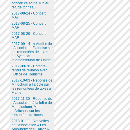
concert ce soir à 18h au
refuge tonneau
2017-08-24 - Concert
MAF
2017-08-25 - Concert
MAF
2017-08-26 - Concert
MAF
2017-09-14 - « Audit » de
l’Association Flainoise sur
les remontées de taxes
au Syndicat
Intercommunal de Flaine.
2017-09-28 - Compte-
rendu de réunion avec
l’Office de Tourisme
2017-10-03 - Réponse de
Mr Iochum à l’article sur
les remontées de taxes à
Flaine
2017-11-30 - Réponse de
l’Association à la lettre de
Marc Iochum, Maire
d’Arâches, sur les
remontées de taxes.
2018-01-11 - Nouvelles
de l’association « Les
Amoureux des Carroz ».