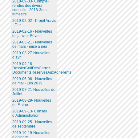
2018-09-03- Compte-
rendus des divers
conseils - 2018-3eme
trimestre
2019-02-02 - Projet Aravis
- Fier
2019-02-16 - Nouvelles
de janvier-Février
2019-03-21 - Nouvelles
de mars - mise à jour
2019-03-27-Nouvelles
d’avril
2019-04-18-
DossierGolfDesCarroz-
DocumentsReservesAuxAdherents
2019-06-06 - Nouvelles
de mai - juin 2019
2019-07-21-Nouvelles de
Juillet
2019-08-29- Nouvelles
de Flaine
2019-09-13- Conseil
d’Administration
2019-09-25 - Nouvelles
de septembre
2019-10-19-Nouvelles
d’octobre