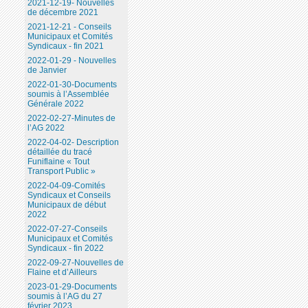
2021-12-19- Nouvelles
de décembre 2021
2021-12-21 - Conseils
Municipaux et Comités
Syndicaux - fin 2021
2022-01-29 - Nouvelles
de Janvier
2022-01-30-Documents
soumis à l’Assemblée
Générale 2022
2022-02-27-Minutes de
l’AG 2022
2022-04-02- Description
détaillée du tracé
Funiflaine « Tout
Transport Public »
2022-04-09-Comités
Syndicaux et Conseils
Municipaux de début
2022
2022-07-27-Conseils
Municipaux et Comités
Syndicaux - fin 2022
2022-09-27-Nouvelles de
Flaine et d’Ailleurs
2023-01-29-Documents
soumis à l’AG du 27
février 2023