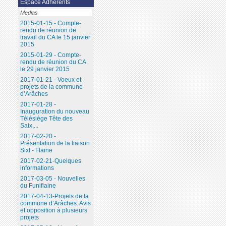
Espace Adhérents
Medias
2015-01-15 - Compte-
rendu de réunion de
travail du CA le 15 janvier
2015
2015-01-29 - Compte-
rendu de réunion du CA
le 29 janvier 2015
2017-01-21 - Voeux et
projets de la commune
d’Arâches
2017-01-28 -
Inauguration du nouveau
Télésiège Tête des
Saix,...
2017-02-20 -
Présentation de la liaison
Sixt - Flaine
2017-02-21-Quelques
informations
2017-03-05 - Nouvelles
du Funiflaine
2017-04-13-Projets de la
commune d’Arâches. Avis
et opposition à plusieurs
projets