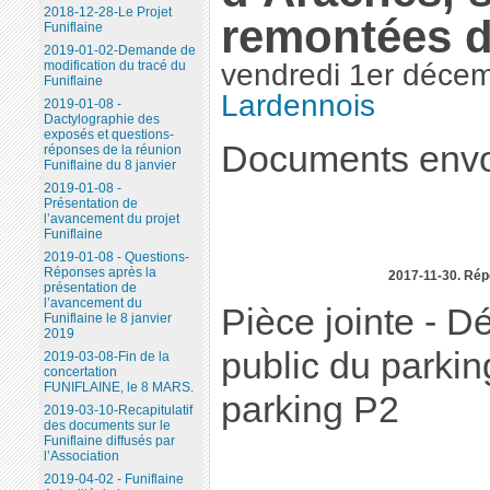
2018-12-28-Le Projet
remontées d
Funiflaine
2019-01-02-Demande de
modification du tracé du
vendredi 1er déce
Funiflaine
Lardennois
2019-01-08 -
Dactylographie des
exposés et questions-
Documents envo
réponses de la réunion
Funiflaine du 8 janvier
2019-01-08 -
Présentation de
l’avancement du projet
Funiflaine
2019-01-08 - Questions-
Réponses après la
2017-11-30. Rép
présentation de
l’avancement du
Pièce jointe - D
Funiflaine le 8 janvier
2019
public du parkin
2019-03-08-Fin de la
concertation
FUNIFLAINE, le 8 MARS.
parking P2
2019-03-10-Recapitulatif
des documents sur le
Funiflaine diffusés par
l’Association
2019-04-02 - Funiflaine