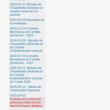
2023-02-27-Minutes de
l’Assemblée Générale et
compte-rendu du CA
associé
2023-03-18-Nouvelles de
la montagne
2023-12-14-Conseils
Municipaux et Comités
Syndicaux - 2023
2024-02-26 - Minutes de
l’Assemblée Générale et
du Conseil
d’Administration associé
2024-07-15-Conseils
Municipaux et Comités
Syndicaux - 2024
2025-03-11- Minutes de
l’Assemblée Générale et
du Conseil
d’administration associé
du 5 mars 2025
2025-03-12 - Statuts de
l’Association Flainoise
2025-04-02 -
Echange avec le directeur
général de GMDS (Grand
Massif Domaines Skiables)