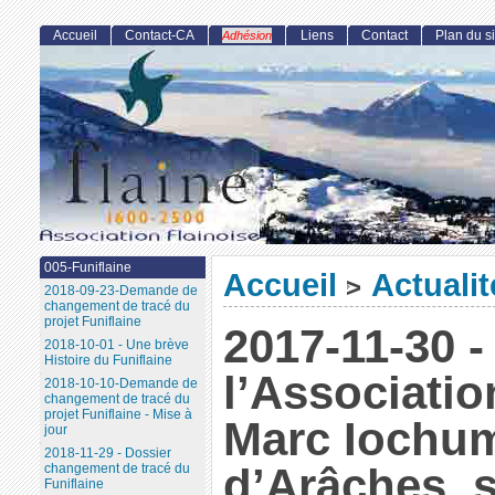
Accueil
Contact-CA
Liens
Contact
Plan du si
Adhésion
005-Funiflaine
Accueil
Actualit
>
2018-09-23-Demande de
changement de tracé du
projet Funiflaine
2017-11-30 
2018-10-01 - Une brève
Histoire du Funiflaine
l’Association
2018-10-10-Demande de
changement de tracé du
projet Funiflaine - Mise à
Marc Iochum
jour
2018-11-29 - Dossier
d’Arâches, s
changement de tracé du
Funiflaine