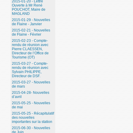
2015-01-20 - Lettre
Ouverte à Mr René
POUCHOT, Maire de
MAGLAND
2015-01-29 - Nouvelles
de Flaine - Janvier
2015-02-21 - Nouvelles
de Flaine - Février
2015-02-23 - Compte-
rendu de réunion avec
Pierre CLAESSEN,
Directeur de l’Office de
Tourisme (OT)
2015-03-27 - Compte-
rendu de réunion avec
Sylvain PHILIPPE,
Directeur de DSF.
2015-03-27 - Nouvelles
de mars
2015-04-28- Nouvelles
d’avril
2015-05-25 - Nouvelles
de mai
2015-05-25 - Récapitulatif
des nouvelles
importantes sur la station
2015-06-30 - Nouvelles
de Juin