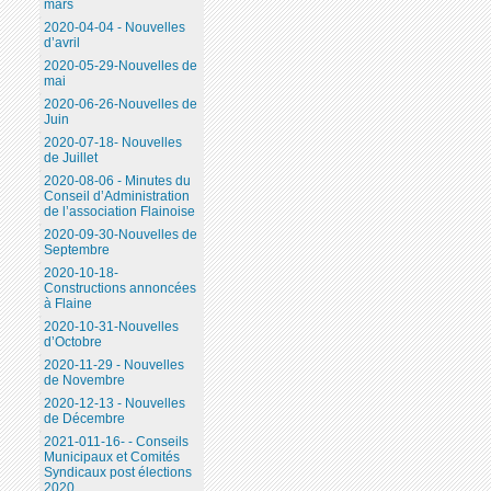
mars
2020-04-04 - Nouvelles
d’avril
2020-05-29-Nouvelles de
mai
2020-06-26-Nouvelles de
Juin
2020-07-18- Nouvelles
de Juillet
2020-08-06 - Minutes du
Conseil d’Administration
de l’association Flainoise
2020-09-30-Nouvelles de
Septembre
2020-10-18-
Constructions annoncées
à Flaine
2020-10-31-Nouvelles
d’Octobre
2020-11-29 - Nouvelles
de Novembre
2020-12-13 - Nouvelles
de Décembre
2021-011-16- - Conseils
Municipaux et Comités
Syndicaux post élections
2020