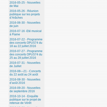
2016-05-25 - Nouvelles
de Mai
2016-05-26 - Réunion
publique sur les projets
d’Arâches
2016-06-30 - Nouvelles
de juin
2016-07-16 -Eté musical
à Flaine
2016-07-22 - Programme
des concerts OPUS74 du
18 au 22 juillet 2016
2016-07-27 - Programme
des concerts OPUS74 du
25 au 28 juillet 2016
2016-07-31 - Nouvelles
de Juillet
2016-08—21 - Concerts
du 22 août au 24 août
2016-08-30 - Nouvelles
d’août 2016
2016-09-20 - Nouvelles
de septembre 2016
2016-10-14 - Enquête
publique sur le projet de
retenue de Vérêt