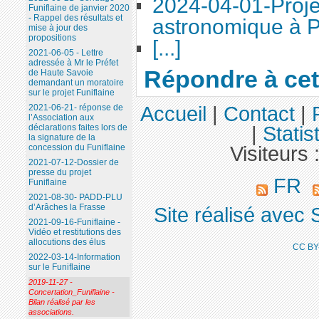
2024-04-01-Proje
Funiflaine de janvier 2020
- Rappel des résultats et
astronomique à P
mise à jour des
propositions
[...]
2021-06-05 - Lettre
adressée à Mr le Préfet
Répondre à cet 
de Haute Savoie
demandant un moratoire
sur le projet Funiflaine
2021-06-21- réponse de
Accueil
|
Contact
|
l’Association aux
déclarations faites lors de
|
Statis
la signature de la
concession du Funiflaine
Visiteurs 
2021-07-12-Dossier de
presse du projet
FR
Funiflaine
2021-08-30- PADD-PLU
d’Arâches la Frasse
Site réalisé avec 
2021-09-16-Funiflaine -
Vidéo et restitutions des
allocutions des élus
CC BY
2022-03-14-Information
sur le Funiflaine
2019-11-27 -
Concertation_Funiflaine -
Bilan réalisé par les
associations.