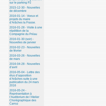
sur le parking P2
2015-12-30 - Nouvelles
de décembre
2016-01-14 - Voeux et
projets du maire
d’Arâches la Frasse.
2016-01-28 - Visite à une
répétition de la
Compagnie du Préau
2016-01-30 (soir) -
Nouvelles de janvier
2016-02-23 - Nouvelles
de février
2016-03-26 - Nouvelles
de mars
2016-04-28 - Nouvelles
d’avril
2016-05-04 - Lettre des
élus d’opposition
d’Arâches suite à une
publication du 24 mars
2016
2016-05-24 -
Représentation à
l’Auditorium de l’Atelier
Chorégraphique des
Carroz