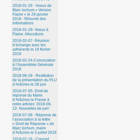
2018-01-29 - Voeux de
Marc Iochum « Version
Flaine » le 29 janvier
2018 - Résumé des
informations
2018-01-29- Voeux à
Flaine. Allocutions
2018-02-07- Réunion
d’échange avec les
adhérents le 19 février
2018
2018-02-24-Convocation
à l’Assemblée Générale
2018
2018-06-28 - Restitution
de la présentation du PLU
d’Arâches le 28 juin
2018-07-05- Droit de
réponse du Maire
d’Arâches la Frasse à
notre articles ’2018-06-
22- Nouvelles de juin’
2018-07-08 - Réponse de
l’association à la lettre
« Droit de Réponse » de
Marc Iochum, maire
d’Arâches le 5 juillet 2018
2018-07-16 - Concert