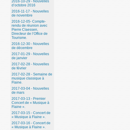
2016-10-29 - Nouvelles
d’octobre 2016
2016-11-17 - Nouvelles
de novembre
2016-12-05- Compte-
rendu de réunion avec
Pierre Claessen,
Directeur de l’Office de
Tourisme.
2016-12-30 - Nouvelles
de décembre
2017-01-29 - Nouvelles
de janvier
2017-02-28 - Nouvelles
de février
2017-02-28 - Semaine de
musique classique à
Flaine.
2017-03-04 - Nouvelles
de mars
2017-03-13 - Premier
Concert de « Musique à
Flaine ».
2017-03-15 - Concert de
« Musique à Flaine ».
2017-03-16 - Concert de
« Musique à Flaine ».