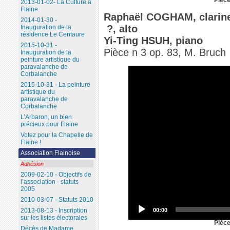
2013-01-02- La Culture à
Flaine
Raphaël COGHAM, clarine
2014-01-30 -
?, alto
Inauguration de la
résidence Le Centaure
Yi-Ting HSUH, piano
2015-10-31 -
Pièce n 3 op. 83, M. Bruch
Inauguration de la
peinture artistique du
paravalanche de
Corbalanche
2015-10-31 - La peinture
artistique du
paravalanche de
Corbalanche
L’Arbaron, un bien
précieux pour Flaine
Votez pour la Chapelle de
Flaine !
Association Flainoise
Adhésion
2009-02-10 - Objectifs de
l’association - statuts
2005
2010-03-07 - Statuts 2010
00:00
2013-08-13 - Inscription
sur les listes électorales
Pièce
Décès de Madame