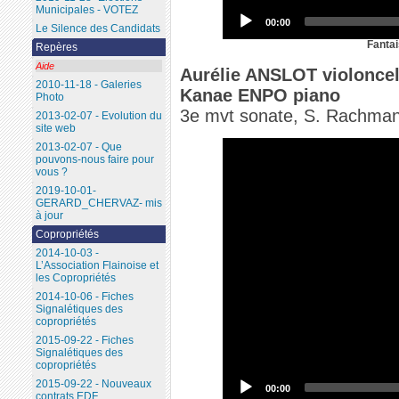
Municipales - VOTEZ
00:00
Le Silence des Candidats
Fantai
Repères
Aide
Aurélie ANSLOT violoncel
2010-11-18 - Galeries
Kanae ENPO piano
Photo
3e mvt sonate, S. Rachman
2013-02-07 - Evolution du
site web
2013-02-07 - Que
pouvons-nous faire pour
vous ?
2019-10-01-
GERARD_CHERVAZ- mis
à jour
Copropriétés
2014-10-03 -
L’Association Flainoise et
les Copropriétés
2014-10-06 - Fiches
Signalétiques des
copropriétés
2015-09-22 - Fiches
Signalétiques des
copropriétés
2015-09-22 - Nouveaux
00:00
contrats EDF