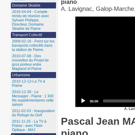
piano
Domaine Skiable
A. Lavignac, Galop-Marche
2016-04-04 - Compte-
rendu de réunion avec
Sylvain Philippe,
Directeur, Domaine
Skiable de Flaine
Transport Collectif
2009-02-16 - Point sur les
transports collectifs dans
la station de Flaine.
2010-07-08 - Des
nouvelles du Projet de
gros porteur entre
Magland et Flaine
Urbanisme
2010-12-13-La TV à
Flaine
2010-12-30 - Le
Messager - Flaine : 1 300
lits supplémentaires cette
00:00
saison
A. Lav
2011-02-03 - Inauguration
du Refuge du Golf
Pascal Jean M
2011-11-25 - La TV à
Flaine - avec Fibre
piano
Optique - MAJ