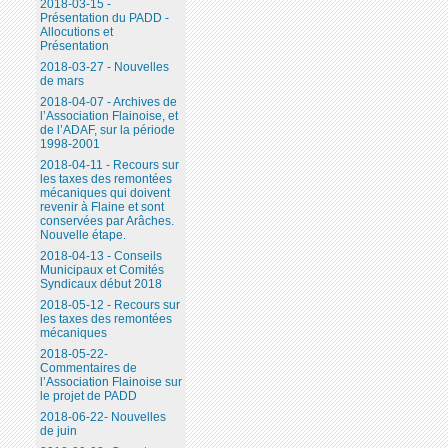
2018-03-15 -
Présentation du PADD -
Allocutions et
Présentation
2018-03-27 - Nouvelles
de mars
2018-04-07 - Archives de
l’Association Flainoise, et
de l’ADAF, sur la période
1998-2001
2018-04-11 - Recours sur
les taxes des remontées
mécaniques qui doivent
revenir à Flaine et sont
conservées par Arâches.
Nouvelle étape.
2018-04-13 - Conseils
Municipaux et Comités
Syndicaux début 2018
2018-05-12 - Recours sur
les taxes des remontées
mécaniques
2018-05-22-
Commentaires de
l’Association Flainoise sur
le projet de PADD
2018-06-22- Nouvelles
de juin