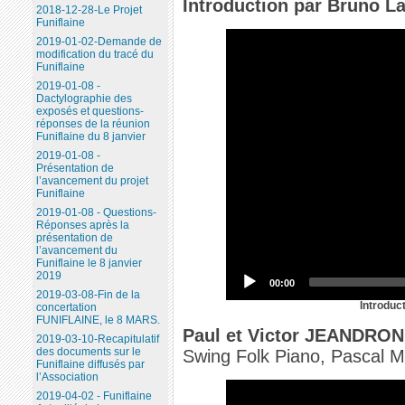
Introduction par Bruno L
2018-12-28-Le Projet
Funiflaine
2019-01-02-Demande de
modification du tracé du
Funiflaine
2019-01-08 -
Dactylographie des
exposés et questions-
réponses de la réunion
Funiflaine du 8 janvier
2019-01-08 -
Présentation de
l’avancement du projet
Funiflaine
2019-01-08 - Questions-
Réponses après la
présentation de
l’avancement du
Funiflaine le 8 janvier
2019
00:00
2019-03-08-Fin de la
Introduc
concertation
FUNIFLAINE, le 8 MARS.
Paul et Victor JEANDRON
2019-03-10-Recapitulatif
des documents sur le
Swing Folk Piano, Pascal M
Funiflaine diffusés par
l’Association
2019-04-02 - Funiflaine