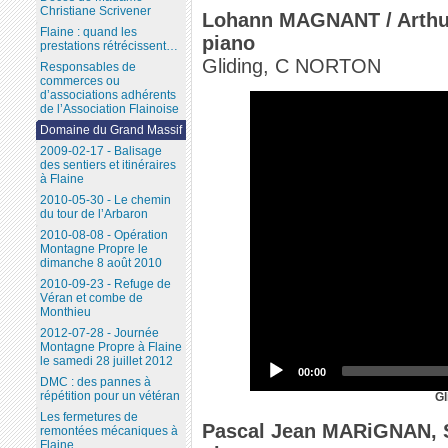
Christiane Scrivener
Lohann MAGNANT / Arthu
Flaine : quand les
piano
prestations rétrécissent…
Gliding, C NORTON
Responsables de
commerces ou
d’associations adhérents
de l’Association Flainoise
Domaine du Grand Massif
2009-02-17 - Balisage
des sentiers et itinéraires
à Flaine
2010-05-30 - Le chemin
du tour de l’Arbaron
2010-08-08 - Opération
Montagne Propre le
dimanche 8 août 2010
2010-09-23 - Refuge de
Véran et combe de
Monthieu
2012-07-28 - Journée
Montagne Propre à Flaine
le samedi 28 juillet 2012
00:00
DMC : des pannes à
répétition pour un vétéran
G
Les fermetures de
Pascal Jean MARiGNAN, Sh
remontées mécaniques à
Flaine...