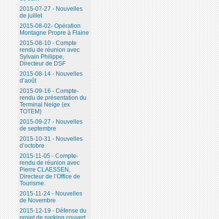
2015-07-27 - Nouvelles
de juillet
2015-08-02- Opération
Montagne Propre à Flaine
2015-08-10 - Compte
rendu de réunion avec
Sylvain Philippe,
Directeur de DSF
2015-08-14 - Nouvelles
d’août
2015-09-16 - Compte-
rendu de présentation du
Terminal Neige (ex
TOTEM)
2015-09-27 - Nouvelles
de septembre
2015-10-31 - Nouvelles
d’octobre
2015-11-05 - Compte-
rendu de réunion avec
Pierre CLAESSEN,
Directeur de l’Office de
Tourisme.
2015-11-24 - Nouvelles
de Novembre
2015-12-19 - Défense du
projet de parking couvert