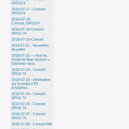
OPUS74
2018-07-17 - Concert
OPUS74
2018-07-18 -
Concert_OPUS74
2018-07-19-Concert
OPUS 74
2018-07-20-Concert
2018-07-21 - Nouvelles
de juillet
2018-07-22 - « Non Au
Projet de Marc Iochum ».
Exprimez-vous.
2018-07-23 - Concert
OPUS 74
2018-07-23 - Information
sur le projet UTN
d’Arâches
2018-07-24 - Concert
OPUS 74
2018-07-25 - Concert
OPUS 74
2018-07-27 - Concert
OPUS 74
2018-07-30 - Concert AIM