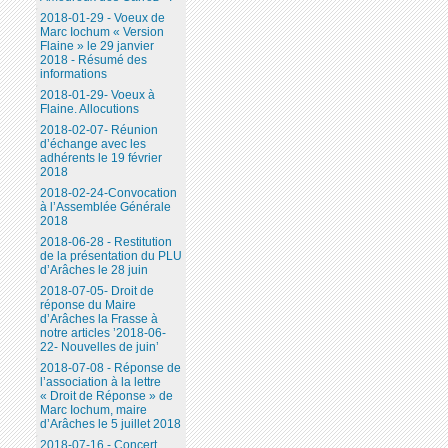
2018-01-29 - Voeux de
Marc Iochum « Version
Flaine » le 29 janvier
2018 - Résumé des
informations
2018-01-29- Voeux à
Flaine. Allocutions
2018-02-07- Réunion
d’échange avec les
adhérents le 19 février
2018
2018-02-24-Convocation
à l’Assemblée Générale
2018
2018-06-28 - Restitution
de la présentation du PLU
d’Arâches le 28 juin
2018-07-05- Droit de
réponse du Maire
d’Arâches la Frasse à
notre articles ’2018-06-
22- Nouvelles de juin’
2018-07-08 - Réponse de
l’association à la lettre
« Droit de Réponse » de
Marc Iochum, maire
d’Arâches le 5 juillet 2018
2018-07-16 - Concert