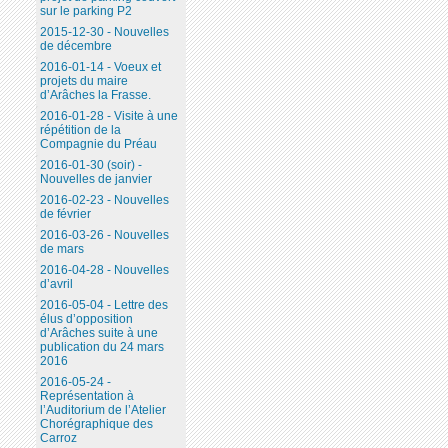
sur le parking P2
2015-12-30 - Nouvelles
de décembre
2016-01-14 - Voeux et
projets du maire
d’Arâches la Frasse.
2016-01-28 - Visite à une
répétition de la
Compagnie du Préau
2016-01-30 (soir) -
Nouvelles de janvier
2016-02-23 - Nouvelles
de février
2016-03-26 - Nouvelles
de mars
2016-04-28 - Nouvelles
d’avril
2016-05-04 - Lettre des
élus d’opposition
d’Arâches suite à une
publication du 24 mars
2016
2016-05-24 -
Représentation à
l’Auditorium de l’Atelier
Chorégraphique des
Carroz