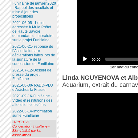
Funiflaine de janvier 2020
- Rappel des résultats et
mise à jour des
propositions
2021-06-05 - Lettre
adressée à Mr le Préfet
de Haute Savoie
demandant un moratoire
sur le projet Funiflaine
2021-06-21- réponse de
l’Association aux
déclarations faites lors de
la signature de la
00:00
concession du Funiflaine
1er mvt du conc
2021-07-12-Dossier de
presse du projet
Linda NGUYENOVA et Alb
Funiflaine
Aquarium, extrait du carna
2021-08-30- PADD-PLU
d’Arâches la Frasse
2021-09-16-Funiflaine -
Vidéo et restitutions des
allocutions des élus
2022-03-14-Information
sur le Funiflaine
2019-11-27 -
Concertation_Funiflaine -
Bilan réalisé par les
associations.