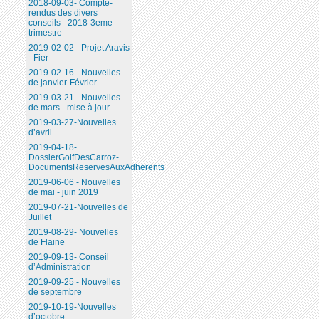
2018-09-03- Compte-
rendus des divers
conseils - 2018-3eme
trimestre
2019-02-02 - Projet Aravis
- Fier
2019-02-16 - Nouvelles
de janvier-Février
2019-03-21 - Nouvelles
de mars - mise à jour
2019-03-27-Nouvelles
d’avril
2019-04-18-
DossierGolfDesCarroz-
DocumentsReservesAuxAdherents
2019-06-06 - Nouvelles
de mai - juin 2019
2019-07-21-Nouvelles de
Juillet
2019-08-29- Nouvelles
de Flaine
2019-09-13- Conseil
d’Administration
2019-09-25 - Nouvelles
de septembre
2019-10-19-Nouvelles
d’octobre