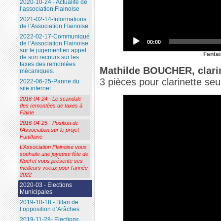
2020-10-24 - Actualité de
l’association Flainoise
2021-02-14-Informations
de l’Association Flainoise
2022-02-17-Communiqué
00:00
de l’Association Flainoise
sur le jugement en appel
Fantai
de son recours sur les
taxes des remontées
Mathilde BOUCHER, clari
mécaniques.
3 pièces pour clarinette seul
2022-06-25-Panne du
site internet
2016-04-24 - Le scandale
des remontées de taxes à
Flaine
2016-04-25 - Position de
l’Association sur le projet
Funiflaine
L’Association Flainoise vous
souhaite une joyeuse fête de
Noël et vous présente ses
meilleurs voeux pour l’année
2022
2020-03 - Elections
Municipales
2019-10-18 - Bilan de
l’opposition d’Arâches
2019-11-28- Elections