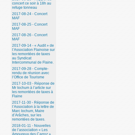
concert ce soir à 18h au
refuge tonneau
2017-08-24 - Concert
MAF
2017-08-25 - Concert
MAF
2017-08-26 - Concert
MAF
2017-09-14 - « Audit » de
l’Association Flainoise sur
les remontées de taxes
au Syndicat
Intercommunal de Flaine.
2017-09-28 - Compte-
rendu de réunion avec
l’Office de Tourisme
2017-10-03 - Réponse de
Mr Iochum à l’article sur
les remontées de taxes à
Flaine
2017-11-30 - Réponse de
l’Association à la lettre de
Marc Iochum, Maire
d’Arâches, sur les
remontées de taxes.
2018-01-11 - Nouvelles
de l’association « Les
Amoureux des Carroz ».