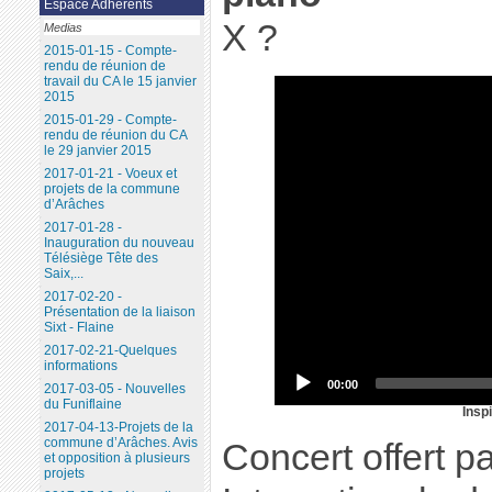
Espace Adhérents
X ?
Medias
2015-01-15 - Compte-
rendu de réunion de
travail du CA le 15 janvier
2015
2015-01-29 - Compte-
rendu de réunion du CA
le 29 janvier 2015
2017-01-21 - Voeux et
projets de la commune
d’Arâches
2017-01-28 -
Inauguration du nouveau
Télésiège Tête des
Saix,...
2017-02-20 -
Présentation de la liaison
Sixt - Flaine
2017-02-21-Quelques
informations
00:00
2017-03-05 - Nouvelles
du Funiflaine
Inspi
2017-04-13-Projets de la
commune d’Arâches. Avis
Concert offert p
et opposition à plusieurs
projets