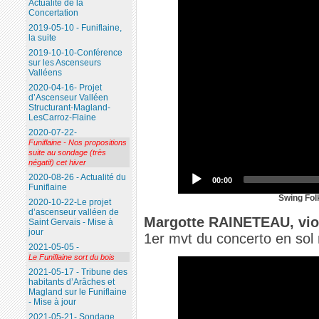
Actualité de la
Concertation
2019-05-10 - Funiflaine,
la suite
2019-10-10-Conférence
sur les Ascenseurs
Valléens
2020-04-16- Projet
d’Ascenseur Valléen
Structurant-Magland-
LesCarroz-Flaine
2020-07-22-
Funiflaine - Nos propositions
suite au sondage (très
négatif) cet hiver
2020-08-26 - Actualité du
00:00
Funiflaine
Swing Fol
2020-10-22-Le projet
d’ascenseur valléen de
Margotte RAINETEAU, vio
Saint Gervais - Mise à
jour
1er mvt du concerto en sol
2021-05-05 -
Le Funiflaine sort du bois
2021-05-17 - Tribune des
habitants d’Arâches et
Magland sur le Funiflaine
- Mise à jour
2021-05-21- Sondage