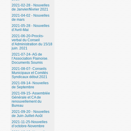
2021-02-28 - Nouvelles
de Janvier/février 2021
2021-04-02 - Nouvelles
de mars
2021-05-28 - Nouvelles
d’Avril-Mai
2021-06-20-Procès-
verbal du Conseil
d’Administration du 15/18
juin. 2021
2021-07-24- AG de
l’Association Flainoise.
Documents Soumis
2021-08-07- Conseils
Municipaux et Comités
Syndicaux début 2021
2021-09-14- Nouvelles
de Septembre
2021-09-15- Assemblée
Générale et CA de
renouvellement du
Bureau
2021-09-20 - Nouvelles
de Juin-Juillet-Août
2021-11-25-Nouvelles
d’octobre-Novembre