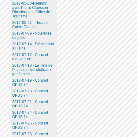
2017-05-03-Reunion
avec Pierre Claessen-
Directeur de l’Office de
Tourisme
2017-05-21 - Théâtre -
Cahin-Cabas
2017-07-09 - Nouvelles
de juillet
2017-07-14 - Eté musical
à Flaine
2017-07-17 - Concert
d’ouverture
2017-07-18 - La Tête de
Picasso et les châteaux
gonflables.
2017-07-19 - Concert
OPUS 74
2017-07-20 - Concert
OPUS 74
2017-07-21 - Concert
OPUS 74
2017-07-24 - Concert
OPUS 74
2017-07-26 - Concert
OPUS 74
2017-07-28 - Concert