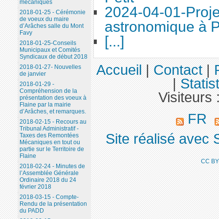
mécaniques
2024-04-01-Proje
2018-01-25 - Cérémonie
de voeux du maire
astronomique à P
d’Arâches salle du Mont
Favy
[...]
2018-01-25-Conseils
Municipaux et Comités
Syndicaux de début 2018
Accueil
|
Contact
|
2018-01-27- Nouvelles
de janvier
|
Statis
2018-01-29 -
Compréhension de la
Visiteurs 
présentation des voeux à
Flaine par la mairie
d’Arâches, et remarques.
FR
2018-02-15 - Recours au
Tribunal Administratif -
Site réalisé avec 
Taxes des Remontées
Mécaniques en tout ou
partie sur le Territoire de
Flaine
CC BY
2018-02-24 - Minutes de
l’Assemblée Générale
Ordinaire 2018 du 24
février 2018
2018-03-15 - Compte-
Rendu de la présentation
du PADD