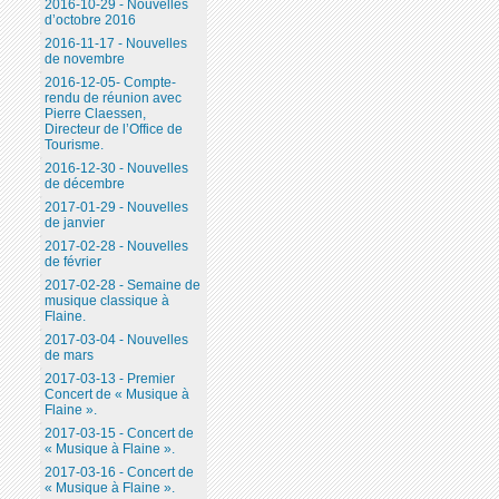
2016-10-29 - Nouvelles
d’octobre 2016
2016-11-17 - Nouvelles
de novembre
2016-12-05- Compte-
rendu de réunion avec
Pierre Claessen,
Directeur de l’Office de
Tourisme.
2016-12-30 - Nouvelles
de décembre
2017-01-29 - Nouvelles
de janvier
2017-02-28 - Nouvelles
de février
2017-02-28 - Semaine de
musique classique à
Flaine.
2017-03-04 - Nouvelles
de mars
2017-03-13 - Premier
Concert de « Musique à
Flaine ».
2017-03-15 - Concert de
« Musique à Flaine ».
2017-03-16 - Concert de
« Musique à Flaine ».