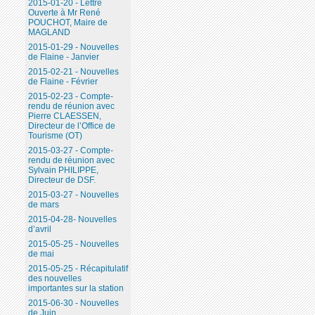
2015-01-20 - Lettre
Ouverte à Mr René
POUCHOT, Maire de
MAGLAND
2015-01-29 - Nouvelles
de Flaine - Janvier
2015-02-21 - Nouvelles
de Flaine - Février
2015-02-23 - Compte-
rendu de réunion avec
Pierre CLAESSEN,
Directeur de l’Office de
Tourisme (OT)
2015-03-27 - Compte-
rendu de réunion avec
Sylvain PHILIPPE,
Directeur de DSF.
2015-03-27 - Nouvelles
de mars
2015-04-28- Nouvelles
d’avril
2015-05-25 - Nouvelles
de mai
2015-05-25 - Récapitulatif
des nouvelles
importantes sur la station
2015-06-30 - Nouvelles
de Juin