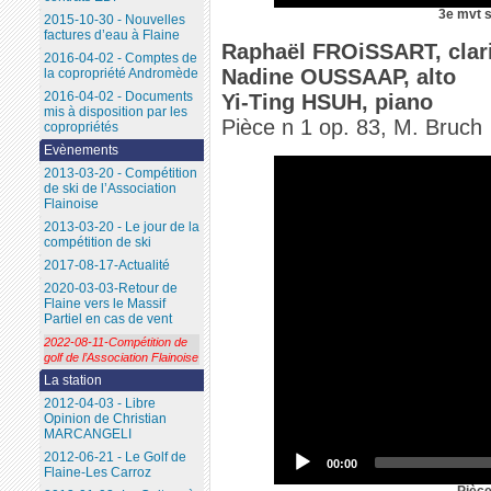
3e mvt 
2015-10-30 - Nouvelles
factures d’eau à Flaine
Raphaël FROiSSART, clari
2016-04-02 - Comptes de
Nadine OUSSAAP, alto
la copropriété Andromède
2016-04-02 - Documents
Yi-Ting HSUH, piano
mis à disposition par les
Pièce n 1 op. 83, M. Bruch
copropriétés
Evènements
2013-03-20 - Compétition
de ski de l’Association
Flainoise
2013-03-20 - Le jour de la
compétition de ski
2017-08-17-Actualité
2020-03-03-Retour de
Flaine vers le Massif
Partiel en cas de vent
2022-08-11-Compétition de
golf de l’Association Flainoise
La station
2012-04-03 - Libre
Opinion de Christian
MARCANGELI
2012-06-21 - Le Golf de
00:00
Flaine-Les Carroz
Pièce