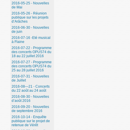
2016-05-25 - Nouvelles
de Mai
2016-05-26 - Réunion
publique sur les projets
d’Arâches
2016-06-30 - Nouvelles
de juin
2016-07-16 -Eté musical
à Flaine
2016-07-22 - Programme
des concerts OPUS74 du
18 au 22 juillet 2016
2016-07-27 - Programme
des concerts OPUS74 du
25 au 28 juillet 2016
2016-07-31 - Nouvelles
de Juillet
2016-08—21 - Concerts
du 22 août au 24 août
2016-08-30 - Nouvelles
d’août 2016
2016-09-20 - Nouvelles
de septembre 2016
2016-10-14 - Enquête
publique sur le projet de
retenue de Vérêt