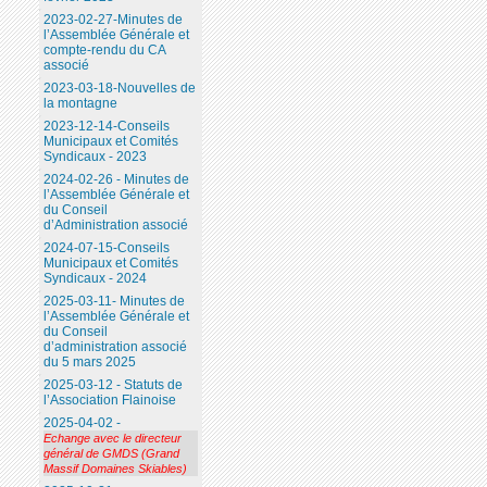
2023-02-27-Minutes de
l’Assemblée Générale et
compte-rendu du CA
associé
2023-03-18-Nouvelles de
la montagne
2023-12-14-Conseils
Municipaux et Comités
Syndicaux - 2023
2024-02-26 - Minutes de
l’Assemblée Générale et
du Conseil
d’Administration associé
2024-07-15-Conseils
Municipaux et Comités
Syndicaux - 2024
2025-03-11- Minutes de
l’Assemblée Générale et
du Conseil
d’administration associé
du 5 mars 2025
2025-03-12 - Statuts de
l’Association Flainoise
2025-04-02 -
Echange avec le directeur
général de GMDS (Grand
Massif Domaines Skiables)