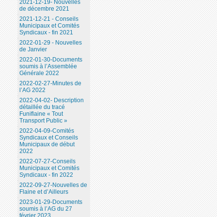
2021-12-19- Nouvelles
de décembre 2021
2021-12-21 - Conseils
Municipaux et Comités
Syndicaux - fin 2021
2022-01-29 - Nouvelles
de Janvier
2022-01-30-Documents
soumis à l’Assemblée
Générale 2022
2022-02-27-Minutes de
l’AG 2022
2022-04-02- Description
détaillée du tracé
Funiflaine « Tout
Transport Public »
2022-04-09-Comités
Syndicaux et Conseils
Municipaux de début
2022
2022-07-27-Conseils
Municipaux et Comités
Syndicaux - fin 2022
2022-09-27-Nouvelles de
Flaine et d’Ailleurs
2023-01-29-Documents
soumis à l’AG du 27
février 2023