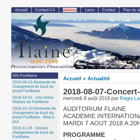
Accueil
Contact-CA
Liens
Contact
Plan du si
Adhésion
005-Funiflaine
Accueil
Actualité
>
2018-09-23-Demande de
changement de tracé du
2018-08-07-Concert
projet Funiflaine
2018-10-01 - Une brève
mercredi 8 août 2018
par
Regis La
Histoire du Funiflaine
AUDITORIUM FLAINE
2018-10-10-Demande de
changement de tracé du
ACADEMIE INTERNATION
projet Funiflaine - Mise à
jour
MARDI 7 AOUT 2018 A 20
2018-11-29 - Dossier
changement de tracé du
PROGRAMME
Funiflaine