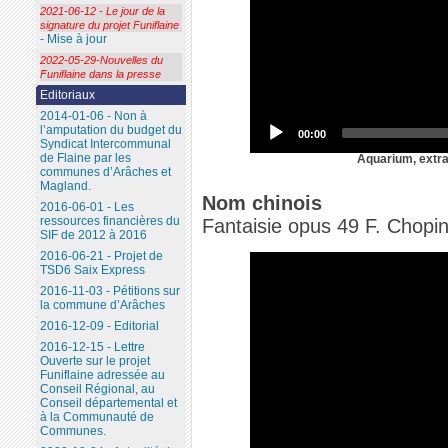
2021-06-12 - Le jour de la
signature du projet Funiflaine
- Mise à jour
2022-05-29-Nouvelles du
Funiflaine dans la presse
Editoriaux
2014-01-06 - Non à
l’amputation du budget du
00:00
Syndicat Intercommunal
de Flaine par les
Aquarium, extra
communes d’Arâches et
Magland.
Nom chinois
2016-06-01 - Les
ressources financières du
Fantaisie opus 49 F. Chopi
SIF de 2012 à 2016
2016-06-21 - Projet de
TSD6 Saix Express
2016-11-03 - Pétitions sur
la commune d’Arâches
2016-12-09 - Editorial
2016-12-15 - Lettre
Ouverte sur le projet
Funiflaine adressée au
Conseil Régional, au
Conseil départemental et
à la Communauté de
Communes.