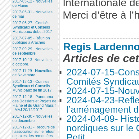
Internationale 
2017-05-12 - Nouvelles
de Flaine
Merci d’être à l’
2017-05-31 - Nouvelles
de mai
2017-06-27 - Comités
Syndicaux et Conseils
Municipaux début 2017
2017-07-05 - Réunion
publique à Araches
Regis Lardenno
2017-09-29 - Nouvelles
de septembre
Articles de ce
2017-10-13- Nouvelles
d’octobre.
2024-07-15-Conse
2017-11-29 - Nouvelles
de Novembre
Comités Syndica
2017-12-13 - Comités
Syndicaux et Conseils
2024-07-15-Nouve
Municipaux de fin 2017
2017-12-18 - Panorama
2024-04-23-Refle
des Dossiers et Projets de
Flaine et du Grand Massif
l’aménagement d
- MAJ 20/12/2017
2024-04-09- Histo
2017-12-30 - Nouvelles
de décembre
nordiques sur le
2017-12-31 - Recours de
l’association sur le retour
Petit
de taxes des remontées