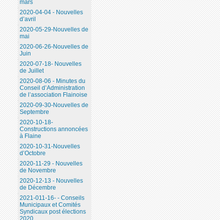
mars
2020-04-04 - Nouvelles
d’avril
2020-05-29-Nouvelles de
mai
2020-06-26-Nouvelles de
Juin
2020-07-18- Nouvelles
de Juillet
2020-08-06 - Minutes du
Conseil d’Administration
de l’association Flainoise
2020-09-30-Nouvelles de
Septembre
2020-10-18-
Constructions annoncées
à Flaine
2020-10-31-Nouvelles
d’Octobre
2020-11-29 - Nouvelles
de Novembre
2020-12-13 - Nouvelles
de Décembre
2021-011-16- - Conseils
Municipaux et Comités
Syndicaux post élections
2020