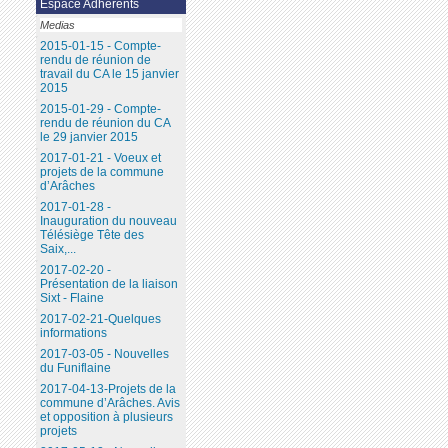
Espace Adhérents
Medias
2015-01-15 - Compte-
rendu de réunion de
travail du CA le 15 janvier
2015
2015-01-29 - Compte-
rendu de réunion du CA
le 29 janvier 2015
2017-01-21 - Voeux et
projets de la commune
d’Arâches
2017-01-28 -
Inauguration du nouveau
Télésiège Tête des
Saix,...
2017-02-20 -
Présentation de la liaison
Sixt - Flaine
2017-02-21-Quelques
informations
2017-03-05 - Nouvelles
du Funiflaine
2017-04-13-Projets de la
commune d’Arâches. Avis
et opposition à plusieurs
projets