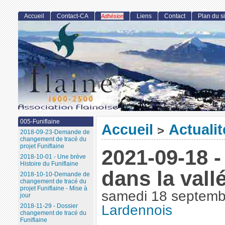
Accueil
Contact-CA
Liens
Contact
Plan du si
Adhésion
005-Funiflaine
Accueil
Actualit
>
2018-09-23-Demande de
changement de tracé du
projet Funiflaine
2021-09-18 
2018-10-01 - Une brève
Histoire du Funiflaine
dans la vall
2018-10-10-Demande de
changement de tracé du
projet Funiflaine - Mise à
samedi 18 septemb
jour
2018-11-29 - Dossier
Lardennois
changement de tracé du
Funiflaine