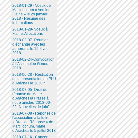
2018-01-29 - Voeux de
Marc Iochum « Version
Flaine » le 29 janvier
2018 - Résumé des
informations
2018-01-29- Voeux à
Flaine. Allocutions
2018-02-07- Réunion
d’échange avec les
adhérents le 19 février
2018
2018-02-24-Convocation
à l’Assemblée Générale
2018
2018-06-28 - Restitution
de la présentation du PLU
d’Arâches le 28 juin
2018-07-05- Droit de
réponse du Maire
d’Arâches la Frasse à
notre articles ’2018-06-
22- Nouvelles de juin’
2018-07-08 - Réponse de
l’association à la lettre
« Droit de Réponse » de
Marc Iochum, maire
d’Arâches le 5 juillet 2018
2018-07-16 - Concert