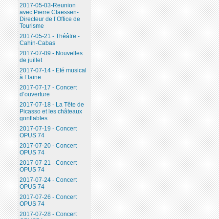
2017-05-03-Reunion
avec Pierre Claessen-
Directeur de l’Office de
Tourisme
2017-05-21 - Théâtre -
Cahin-Cabas
2017-07-09 - Nouvelles
de juillet
2017-07-14 - Eté musical
à Flaine
2017-07-17 - Concert
d’ouverture
2017-07-18 - La Tête de
Picasso et les châteaux
gonflables.
2017-07-19 - Concert
OPUS 74
2017-07-20 - Concert
OPUS 74
2017-07-21 - Concert
OPUS 74
2017-07-24 - Concert
OPUS 74
2017-07-26 - Concert
OPUS 74
2017-07-28 - Concert