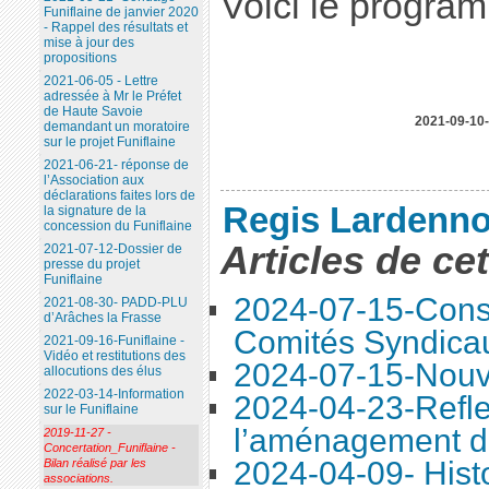
Voici le progra
Funiflaine de janvier 2020
- Rappel des résultats et
mise à jour des
propositions
2021-06-05 - Lettre
adressée à Mr le Préfet
de Haute Savoie
2021-09-10-
demandant un moratoire
sur le projet Funiflaine
2021-06-21- réponse de
l’Association aux
déclarations faites lors de
Regis Lardenno
la signature de la
concession du Funiflaine
Articles de ce
2021-07-12-Dossier de
presse du projet
Funiflaine
2024-07-15-Conse
2021-08-30- PADD-PLU
d’Arâches la Frasse
Comités Syndica
2021-09-16-Funiflaine -
Vidéo et restitutions des
2024-07-15-Nouve
allocutions des élus
2022-03-14-Information
2024-04-23-Refle
sur le Funiflaine
l’aménagement d
2019-11-27 -
Concertation_Funiflaine -
2024-04-09- Histo
Bilan réalisé par les
associations.