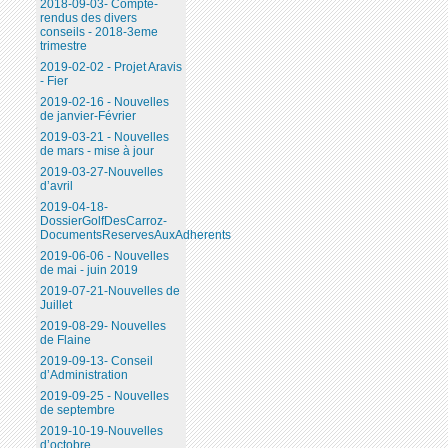
2018-09-03- Compte-
rendus des divers
conseils - 2018-3eme
trimestre
2019-02-02 - Projet Aravis
- Fier
2019-02-16 - Nouvelles
de janvier-Février
2019-03-21 - Nouvelles
de mars - mise à jour
2019-03-27-Nouvelles
d’avril
2019-04-18-
DossierGolfDesCarroz-
DocumentsReservesAuxAdherents
2019-06-06 - Nouvelles
de mai - juin 2019
2019-07-21-Nouvelles de
Juillet
2019-08-29- Nouvelles
de Flaine
2019-09-13- Conseil
d’Administration
2019-09-25 - Nouvelles
de septembre
2019-10-19-Nouvelles
d’octobre