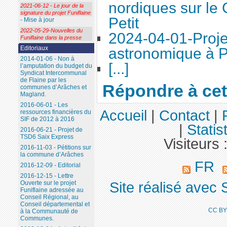
nordiques sur le
2021-06-12 - Le jour de la
signature du projet Funiflaine
Petit
- Mise à jour
2022-05-29-Nouvelles du
2024-04-01-Proje
Funiflaine dans la presse
Editoriaux
astronomique à P
2014-01-06 - Non à
[...]
l’amputation du budget du
Syndicat Intercommunal
de Flaine par les
Répondre à cet 
communes d’Arâches et
Magland.
2016-06-01 - Les
Accueil
|
Contact
|
ressources financières du
SIF de 2012 à 2016
|
Statis
2016-06-21 - Projet de
TSD6 Saix Express
Visiteurs 
2016-11-03 - Pétitions sur
la commune d’Arâches
FR
2016-12-09 - Editorial
2016-12-15 - Lettre
Site réalisé avec 
Ouverte sur le projet
Funiflaine adressée au
Conseil Régional, au
Conseil départemental et
CC BY
à la Communauté de
Communes.