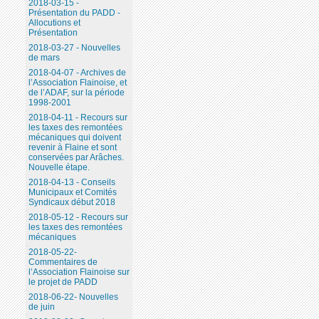
2018-03-15 -
Présentation du PADD -
Allocutions et
Présentation
2018-03-27 - Nouvelles
de mars
2018-04-07 - Archives de
l’Association Flainoise, et
de l’ADAF, sur la période
1998-2001
2018-04-11 - Recours sur
les taxes des remontées
mécaniques qui doivent
revenir à Flaine et sont
conservées par Arâches.
Nouvelle étape.
2018-04-13 - Conseils
Municipaux et Comités
Syndicaux début 2018
2018-05-12 - Recours sur
les taxes des remontées
mécaniques
2018-05-22-
Commentaires de
l’Association Flainoise sur
le projet de PADD
2018-06-22- Nouvelles
de juin