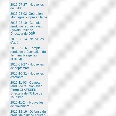
2015-07-27 - Nouvelles
de juillet
2015-08-02- Opération
Montagne Propre à Flaine
2015-08-10 - Compte
rendu de réunion avec
Sylvain Philippe,
Directeur de DSF
2015-08-14 - Nouvelles
d’août
2015-09-16 - Compte-
rendu de présentation du
Terminal Neige (ex
TOTEM)
2015-09-27 - Nouvelles
de septembre
2015-10-31 - Nouvelles
d’octobre
2015-11-05 - Compte-
rendu de réunion avec
Pierre CLAESSEN,
Directeur de l’Office de
Tourisme.
2015-11-24 - Nouvelles
de Novembre
2015-12-19 - Défense du
projet de parking couvert