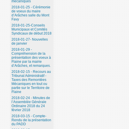
mécaniques
2018-01-25 - Cérémonie
de voeux du maire
d’Arâches salle du Mont
Favy
2018-01-25-Conseils
Municipaux et Comités
Syndicaux de début 2018
2018-01-27- Nouvelles
de janvier
2018-01-29 -
Compréhension de la
présentation des voeux à
Flaine par la mairie
d’Arâches, et remarques.
2018-02-15 - Recours au
Tribunal Administratif -
Taxes des Remontées
Mécaniques en tout ou
partie sur le Territoire de
Flaine
2018-02-24 - Minutes de
l’Assemblée Générale
Ordinaire 2018 du 24
février 2018
2018-03-15 - Compte-
Rendu de la présentation
du PADD