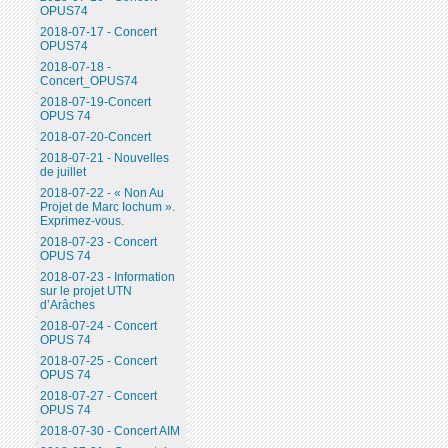
OPUS74
2018-07-17 - Concert
OPUS74
2018-07-18 -
Concert_OPUS74
2018-07-19-Concert
OPUS 74
2018-07-20-Concert
2018-07-21 - Nouvelles
de juillet
2018-07-22 - « Non Au
Projet de Marc Iochum ».
Exprimez-vous.
2018-07-23 - Concert
OPUS 74
2018-07-23 - Information
sur le projet UTN
d’Arâches
2018-07-24 - Concert
OPUS 74
2018-07-25 - Concert
OPUS 74
2018-07-27 - Concert
OPUS 74
2018-07-30 - Concert AIM