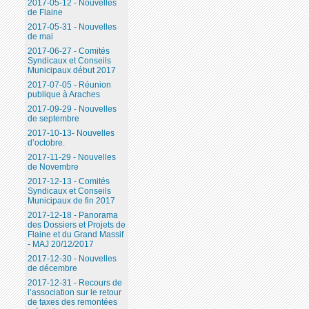
2017-05-12 - Nouvelles
de Flaine
2017-05-31 - Nouvelles
de mai
2017-06-27 - Comités
Syndicaux et Conseils
Municipaux début 2017
2017-07-05 - Réunion
publique à Araches
2017-09-29 - Nouvelles
de septembre
2017-10-13- Nouvelles
d’octobre.
2017-11-29 - Nouvelles
de Novembre
2017-12-13 - Comités
Syndicaux et Conseils
Municipaux de fin 2017
2017-12-18 - Panorama
des Dossiers et Projets de
Flaine et du Grand Massif
- MAJ 20/12/2017
2017-12-30 - Nouvelles
de décembre
2017-12-31 - Recours de
l’association sur le retour
de taxes des remontées