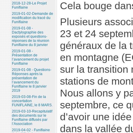
Cela bouge dans 
2018-12-28-Le Projet
Funiflaine
2019-01-02-Demande de
modification du tracé du
Plusieurs associ
Funiflaine
2019-01-08 -
23 et 24 septemb
Dactylographie des
exposés et questions-
réponses de la réunion
généraux de la t
Funiflaine du 8 janvier
2019-01-08 -
en montagne (E
Présentation de
l’avancement du projet
Funiflaine
sur la transitio
2019-01-08 - Questions-
Réponses après la
stations de mon
présentation de
l’avancement du
Funiflaine le 8 janvier
Nous allons y pa
2019
2019-03-08-Fin de la
concertation
septembre, ce q
FUNIFLAINE, le 8 MARS.
2019-03-10-Recapitulatif
d’avoir une idée
des documents sur le
Funiflaine diffusés par
l’Association
dans la vallée du
2019-04-02 - Funiflaine