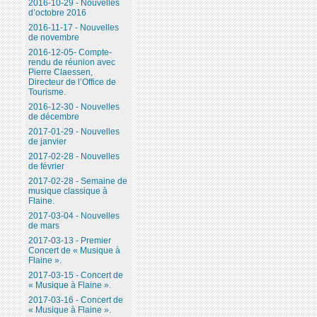
2016-10-29 - Nouvelles
d’octobre 2016
2016-11-17 - Nouvelles
de novembre
2016-12-05- Compte-
rendu de réunion avec
Pierre Claessen,
Directeur de l’Office de
Tourisme.
2016-12-30 - Nouvelles
de décembre
2017-01-29 - Nouvelles
de janvier
2017-02-28 - Nouvelles
de février
2017-02-28 - Semaine de
musique classique à
Flaine.
2017-03-04 - Nouvelles
de mars
2017-03-13 - Premier
Concert de « Musique à
Flaine ».
2017-03-15 - Concert de
« Musique à Flaine ».
2017-03-16 - Concert de
« Musique à Flaine ».