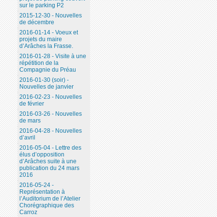
sur le parking P2
2015-12-30 - Nouvelles
de décembre
2016-01-14 - Voeux et
projets du maire
d’Arâches la Frasse.
2016-01-28 - Visite à une
répétition de la
Compagnie du Préau
2016-01-30 (soir) -
Nouvelles de janvier
2016-02-23 - Nouvelles
de février
2016-03-26 - Nouvelles
de mars
2016-04-28 - Nouvelles
d’avril
2016-05-04 - Lettre des
élus d’opposition
d’Arâches suite à une
publication du 24 mars
2016
2016-05-24 -
Représentation à
l’Auditorium de l’Atelier
Chorégraphique des
Carroz