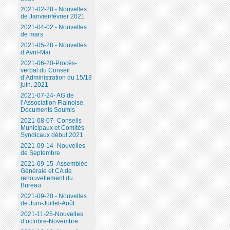
2021-02-28 - Nouvelles
de Janvier/février 2021
2021-04-02 - Nouvelles
de mars
2021-05-28 - Nouvelles
d’Avril-Mai
2021-06-20-Procès-
verbal du Conseil
d’Administration du 15/18
juin. 2021
2021-07-24- AG de
l’Association Flainoise.
Documents Soumis
2021-08-07- Conseils
Municipaux et Comités
Syndicaux début 2021
2021-09-14- Nouvelles
de Septembre
2021-09-15- Assemblée
Générale et CA de
renouvellement du
Bureau
2021-09-20 - Nouvelles
de Juin-Juillet-Août
2021-11-25-Nouvelles
d’octobre-Novembre