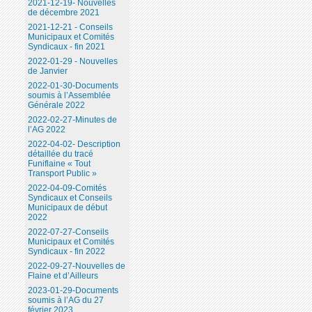
2021-12-19- Nouvelles
de décembre 2021
2021-12-21 - Conseils
Municipaux et Comités
Syndicaux - fin 2021
2022-01-29 - Nouvelles
de Janvier
2022-01-30-Documents
soumis à l’Assemblée
Générale 2022
2022-02-27-Minutes de
l’AG 2022
2022-04-02- Description
détaillée du tracé
Funiflaine « Tout
Transport Public »
2022-04-09-Comités
Syndicaux et Conseils
Municipaux de début
2022
2022-07-27-Conseils
Municipaux et Comités
Syndicaux - fin 2022
2022-09-27-Nouvelles de
Flaine et d’Ailleurs
2023-01-29-Documents
soumis à l’AG du 27
février 2023