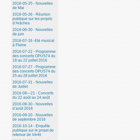
2016-05-25 - Nouvelles
de Mai
2016-05-26 - Réunion
publique sur les projets
d’Arâches
2016-06-30 - Nouvelles
de juin
2016-07-16 -Eté musical
à Flaine
2016-07-22 - Programme
des concerts OPUS74 du
18 au 22 juillet 2016
2016-07-27 - Programme
des concerts OPUS74 du
25 au 28 juillet 2016
2016-07-31 - Nouvelles
de Juillet
2016-08—21 - Concerts
du 22 août au 24 août
2016-08-30 - Nouvelles
d’août 2016
2016-09-20 - Nouvelles
de septembre 2016
2016-10-14 - Enquête
publique sur le projet de
retenue de Vérêt