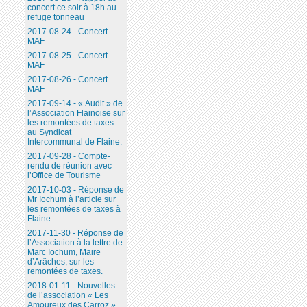
concert ce soir à 18h au
refuge tonneau
2017-08-24 - Concert
MAF
2017-08-25 - Concert
MAF
2017-08-26 - Concert
MAF
2017-09-14 - « Audit » de
l’Association Flainoise sur
les remontées de taxes
au Syndicat
Intercommunal de Flaine.
2017-09-28 - Compte-
rendu de réunion avec
l’Office de Tourisme
2017-10-03 - Réponse de
Mr Iochum à l’article sur
les remontées de taxes à
Flaine
2017-11-30 - Réponse de
l’Association à la lettre de
Marc Iochum, Maire
d’Arâches, sur les
remontées de taxes.
2018-01-11 - Nouvelles
de l’association « Les
Amoureux des Carroz ».