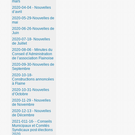
mars
2020-04-04 - Nouvelles
d’avril
2020-05-29-Nouvelles de
mai
2020-06-26-Nouvelles de
Juin
2020-07-18- Nouvelles
de Juillet
2020-08-06 - Minutes du
Conseil d’Administration
de l’association Flainoise
2020-09-30-Nouvelles de
Septembre
2020-10-18-
Constructions annoncées
à Flaine
2020-10-31-Nouvelles
d’Octobre
2020-11-29 - Nouvelles
de Novembre
2020-12-13 - Nouvelles
de Décembre
2021-011-16- - Conseils
Municipaux et Comités
Syndicaux post élections
2020