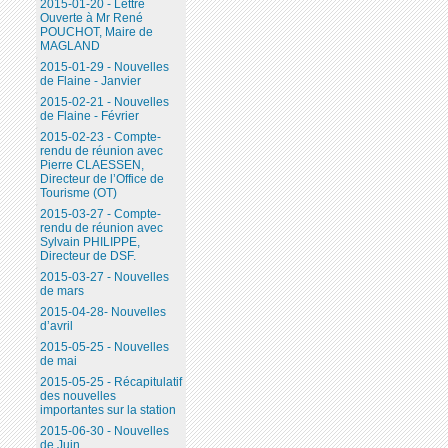
2015-01-20 - Lettre
Ouverte à Mr René
POUCHOT, Maire de
MAGLAND
2015-01-29 - Nouvelles
de Flaine - Janvier
2015-02-21 - Nouvelles
de Flaine - Février
2015-02-23 - Compte-
rendu de réunion avec
Pierre CLAESSEN,
Directeur de l’Office de
Tourisme (OT)
2015-03-27 - Compte-
rendu de réunion avec
Sylvain PHILIPPE,
Directeur de DSF.
2015-03-27 - Nouvelles
de mars
2015-04-28- Nouvelles
d’avril
2015-05-25 - Nouvelles
de mai
2015-05-25 - Récapitulatif
des nouvelles
importantes sur la station
2015-06-30 - Nouvelles
de Juin