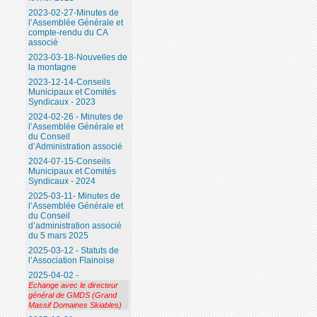
2023-02-27-Minutes de
l’Assemblée Générale et
compte-rendu du CA
associé
2023-03-18-Nouvelles de
la montagne
2023-12-14-Conseils
Municipaux et Comités
Syndicaux - 2023
2024-02-26 - Minutes de
l’Assemblée Générale et
du Conseil
d’Administration associé
2024-07-15-Conseils
Municipaux et Comités
Syndicaux - 2024
2025-03-11- Minutes de
l’Assemblée Générale et
du Conseil
d’administration associé
du 5 mars 2025
2025-03-12 - Statuts de
l’Association Flainoise
2025-04-02 -
Echange avec le directeur
général de GMDS (Grand
Massif Domaines Skiables)