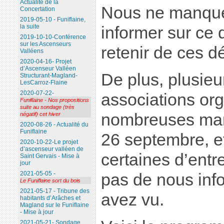
Actualité de la
Nous ne manque
Concertation
2019-05-10 - Funiflaine,
la suite
informer sur ce
2019-10-10-Conférence
sur les Ascenseurs
retenir de ces d
Valléens
2020-04-16- Projet
d’Ascenseur Valléen
De plus, plusieu
Structurant-Magland-
LesCarroz-Flaine
2020-07-22-
associations or
Funiflaine - Nos propositions
suite au sondage (très
nombreuses mani
négatif) cet hiver
2020-08-26 - Actualité du
Funiflaine
26 septembre, et
2020-10-22-Le projet
d’ascenseur valléen de
certaines d’entr
Saint Gervais - Mise à
jour
2021-05-05 -
pas de nous inf
Le Funiflaine sort du bois
2021-05-17 - Tribune des
avez vu.
habitants d’Arâches et
Magland sur le Funiflaine
- Mise à jour
2021-05-21- Sondage