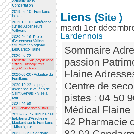
Actualité de la
Concertation
2019-05-10 - Funiflaine,
Liens
(Site )
la suite
2019-10-10-Conférence
mardi 1er décembr
sur les Ascenseurs
Valléens
Lardennois
2020-04-16- Projet
d’Ascenseur Valléen
Structurant-Magland-
Sommaire Adres
LesCarroz-Flaine
2020-07-22-
passion Patrimo
Funiflaine - Nos propositions
suite au sondage (très
négatif) cet hiver
Flaine Adresse
2020-08-26 - Actualité du
Funiflaine
Centre de secou
2020-10-22-Le projet
d’ascenseur valléen de
Saint Gervais - Mise à
pistes : 04 50 
jour
2021-05-05 -
Médical Flaine
Le Funiflaine sort du bois
2021-05-17 - Tribune des
42 Pharmacie d
habitants d’Arâches et
Magland sur le Funiflaine
- Mise à jour
82 02 Gendarme
2021-05-21- Sondage