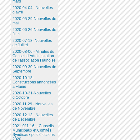
mars
2020-04-04 - Nouvelles
d’avril
2020-05-29-Nouvelles de
mai
2020-06-26-Nouvelles de
Juin
2020-07-18- Nouvelles
de Juillet
2020-08-06 - Minutes du
Conseil d’Administration
de l’association Flainoise
2020-09-30-Nouvelles de
Septembre
2020-10-18-
Constructions annoncées
à Flaine
2020-10-31-Nouvelles
d’Octobre
2020-11-29 - Nouvelles
de Novembre
2020-12-13 - Nouvelles
de Décembre
2021-011-16- - Conseils
Municipaux et Comités
Syndicaux post élections
2020