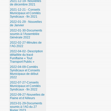
2021-12-19- Nouvelles
de décembre 2021
2021-12-21 - Conseils
Municipaux et Comités
Syndicaux - fin 2021
2022-01-29 - Nouvelles
de Janvier
2022-01-30-Documents
soumis à l’Assemblée
Générale 2022
2022-02-27-Minutes de
l’AG 2022
2022-04-02- Description
détaillée du tracé
Funiflaine « Tout
Transport Public »
2022-04-09-Comités
Syndicaux et Conseils
Municipaux de début
2022
2022-07-27-Conseils
Municipaux et Comités
Syndicaux - fin 2022
2022-09-27-Nouvelles de
Flaine et d’Ailleurs
2023-01-29-Documents
soumis à l’AG du 27
février 2023