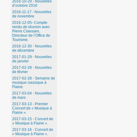
2016-10-29 - Nouvelles
d’octobre 2016
2016-11-17 - Nouvelles
de novembre
2016-12-05- Compte-
rendu de réunion avec
Pierre Claessen,
Directeur de l’Office de
Tourisme.
2016-12-30 - Nouvelles
de décembre
2017-01-29 - Nouvelles
de janvier
2017-02-28 - Nouvelles
de février
2017-02-28 - Semaine de
musique classique à
Flaine.
2017-03-04 - Nouvelles
de mars
2017-03-13 - Premier
Concert de « Musique à
Flaine ».
2017-03-15 - Concert de
« Musique à Flaine ».
2017-03-16 - Concert de
« Musique à Flaine ».