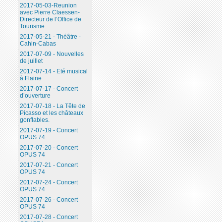
2017-05-03-Reunion
avec Pierre Claessen-
Directeur de l’Office de
Tourisme
2017-05-21 - Théâtre -
Cahin-Cabas
2017-07-09 - Nouvelles
de juillet
2017-07-14 - Eté musical
à Flaine
2017-07-17 - Concert
d’ouverture
2017-07-18 - La Tête de
Picasso et les châteaux
gonflables.
2017-07-19 - Concert
OPUS 74
2017-07-20 - Concert
OPUS 74
2017-07-21 - Concert
OPUS 74
2017-07-24 - Concert
OPUS 74
2017-07-26 - Concert
OPUS 74
2017-07-28 - Concert