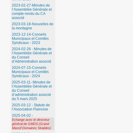
2023-02-27-Minutes de
l’Assemblée Générale et
compte-rendu du CA
associé
2023-03-18-Nouvelles de
la montagne
2023-12-14-Conseils
Municipaux et Comités
Syndicaux - 2023
2024-02-26 - Minutes de
l’Assemblée Générale et
du Conseil
d’Administration associé
2024-07-15-Conseils
Municipaux et Comités
Syndicaux - 2024
2025-03-11- Minutes de
l’Assemblée Générale et
du Conseil
d’administration associé
du 5 mars 2025
2025-03-12 - Statuts de
l’Association Flainoise
2025-04-02 -
Echange avec le directeur
général de GMDS (Grand
Massif Domaines Skiables)