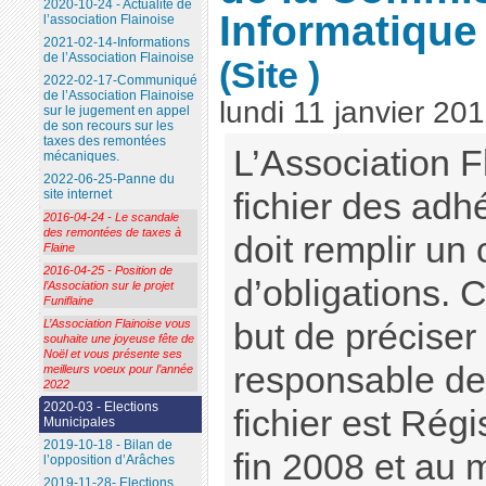
2020-10-24 - Actualité de
Informatique 
l’association Flainoise
2021-02-14-Informations
de l’Association Flainoise
(Site )
2022-02-17-Communiqué
de l’Association Flainoise
lundi 11 janvier 20
sur le jugement en appel
de son recours sur les
taxes des remontées
L’Association F
mécaniques.
2022-06-25-Panne du
fichier des adhé
site internet
2016-04-24 - Le scandale
des remontées de taxes à
doit remplir un
Flaine
2016-04-25 - Position de
d’obligations.
l’Association sur le projet
Funiflaine
but de précise
L’Association Flainoise vous
souhaite une joyeuse fête de
Noël et vous présente ses
responsable de 
meilleurs voeux pour l’année
2022
2020-03 - Elections
fichier est Rég
Municipales
2019-10-18 - Bilan de
fin 2008 et au 
l’opposition d’Arâches
2019-11-28- Elections