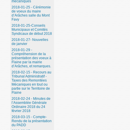
mécaniques
2018-01-25 - Cérémonie
de voeux du maire
d’Arâches salle du Mont
Favy
2018-01-25-Conseils
Municipaux et Comités
Syndicaux de début 2018
2018-01-27- Nouvelles
de janvier
2018-01-29 -
Compréhension de la
présentation des voeux à
Flaine par la mairie
d’Arâches, et remarques.
2018-02-15 - Recours au
Tribunal Administratif -
Taxes des Remontées
Mécaniques en tout ou
partie sur le Territoire de
Flaine
2018-02-24 - Minutes de
l’Assemblée Générale
Ordinaire 2018 du 24
février 2018
2018-03-15 - Compte-
Rendu de la présentation
du PADD