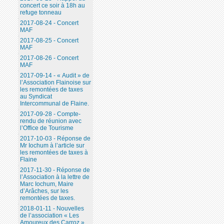
concert ce soir à 18h au
refuge tonneau
2017-08-24 - Concert
MAF
2017-08-25 - Concert
MAF
2017-08-26 - Concert
MAF
2017-09-14 - « Audit » de
l’Association Flainoise sur
les remontées de taxes
au Syndicat
Intercommunal de Flaine.
2017-09-28 - Compte-
rendu de réunion avec
l’Office de Tourisme
2017-10-03 - Réponse de
Mr Iochum à l’article sur
les remontées de taxes à
Flaine
2017-11-30 - Réponse de
l’Association à la lettre de
Marc Iochum, Maire
d’Arâches, sur les
remontées de taxes.
2018-01-11 - Nouvelles
de l’association « Les
Amoureux des Carroz ».