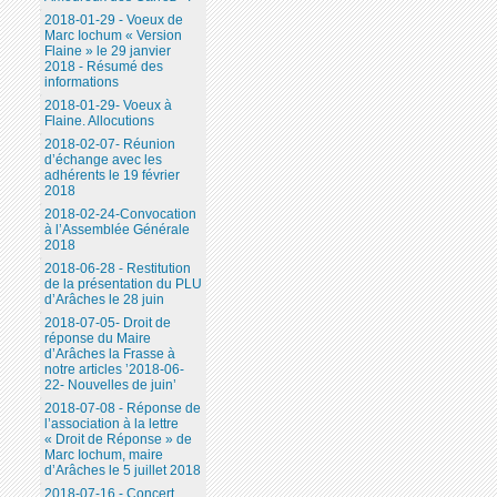
2018-01-29 - Voeux de
Marc Iochum « Version
Flaine » le 29 janvier
2018 - Résumé des
informations
2018-01-29- Voeux à
Flaine. Allocutions
2018-02-07- Réunion
d’échange avec les
adhérents le 19 février
2018
2018-02-24-Convocation
à l’Assemblée Générale
2018
2018-06-28 - Restitution
de la présentation du PLU
d’Arâches le 28 juin
2018-07-05- Droit de
réponse du Maire
d’Arâches la Frasse à
notre articles ’2018-06-
22- Nouvelles de juin’
2018-07-08 - Réponse de
l’association à la lettre
« Droit de Réponse » de
Marc Iochum, maire
d’Arâches le 5 juillet 2018
2018-07-16 - Concert