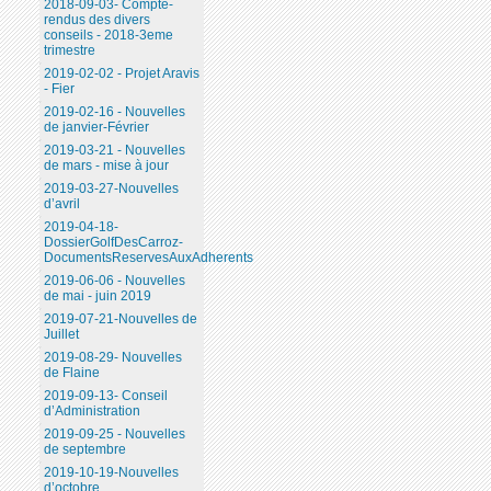
2018-09-03- Compte-
rendus des divers
conseils - 2018-3eme
trimestre
2019-02-02 - Projet Aravis
- Fier
2019-02-16 - Nouvelles
de janvier-Février
2019-03-21 - Nouvelles
de mars - mise à jour
2019-03-27-Nouvelles
d’avril
2019-04-18-
DossierGolfDesCarroz-
DocumentsReservesAuxAdherents
2019-06-06 - Nouvelles
de mai - juin 2019
2019-07-21-Nouvelles de
Juillet
2019-08-29- Nouvelles
de Flaine
2019-09-13- Conseil
d’Administration
2019-09-25 - Nouvelles
de septembre
2019-10-19-Nouvelles
d’octobre