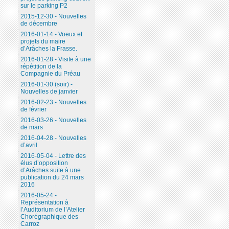
sur le parking P2
2015-12-30 - Nouvelles
de décembre
2016-01-14 - Voeux et
projets du maire
d’Arâches la Frasse.
2016-01-28 - Visite à une
répétition de la
Compagnie du Préau
2016-01-30 (soir) -
Nouvelles de janvier
2016-02-23 - Nouvelles
de février
2016-03-26 - Nouvelles
de mars
2016-04-28 - Nouvelles
d’avril
2016-05-04 - Lettre des
élus d’opposition
d’Arâches suite à une
publication du 24 mars
2016
2016-05-24 -
Représentation à
l’Auditorium de l’Atelier
Chorégraphique des
Carroz