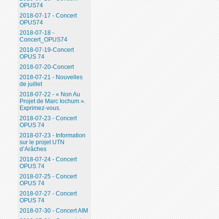
OPUS74
2018-07-17 - Concert
OPUS74
2018-07-18 -
Concert_OPUS74
2018-07-19-Concert
OPUS 74
2018-07-20-Concert
2018-07-21 - Nouvelles
de juillet
2018-07-22 - « Non Au
Projet de Marc Iochum ».
Exprimez-vous.
2018-07-23 - Concert
OPUS 74
2018-07-23 - Information
sur le projet UTN
d’Arâches
2018-07-24 - Concert
OPUS 74
2018-07-25 - Concert
OPUS 74
2018-07-27 - Concert
OPUS 74
2018-07-30 - Concert AIM