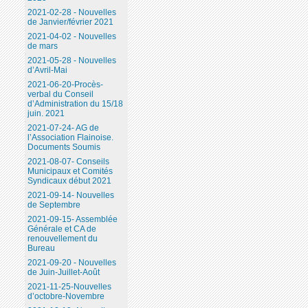
2021-02-28 - Nouvelles
de Janvier/février 2021
2021-04-02 - Nouvelles
de mars
2021-05-28 - Nouvelles
d’Avril-Mai
2021-06-20-Procès-
verbal du Conseil
d’Administration du 15/18
juin. 2021
2021-07-24- AG de
l’Association Flainoise.
Documents Soumis
2021-08-07- Conseils
Municipaux et Comités
Syndicaux début 2021
2021-09-14- Nouvelles
de Septembre
2021-09-15- Assemblée
Générale et CA de
renouvellement du
Bureau
2021-09-20 - Nouvelles
de Juin-Juillet-Août
2021-11-25-Nouvelles
d’octobre-Novembre