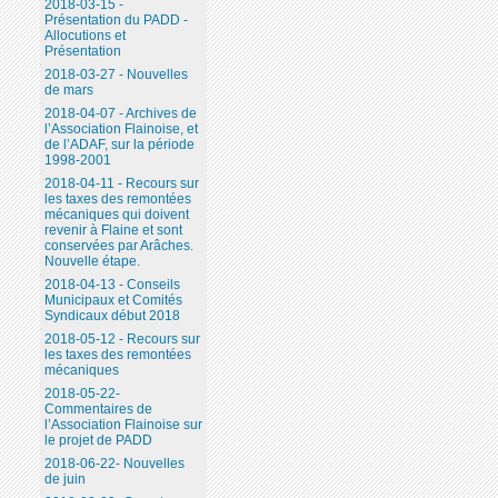
2018-03-15 -
Présentation du PADD -
Allocutions et
Présentation
2018-03-27 - Nouvelles
de mars
2018-04-07 - Archives de
l’Association Flainoise, et
de l’ADAF, sur la période
1998-2001
2018-04-11 - Recours sur
les taxes des remontées
mécaniques qui doivent
revenir à Flaine et sont
conservées par Arâches.
Nouvelle étape.
2018-04-13 - Conseils
Municipaux et Comités
Syndicaux début 2018
2018-05-12 - Recours sur
les taxes des remontées
mécaniques
2018-05-22-
Commentaires de
l’Association Flainoise sur
le projet de PADD
2018-06-22- Nouvelles
de juin