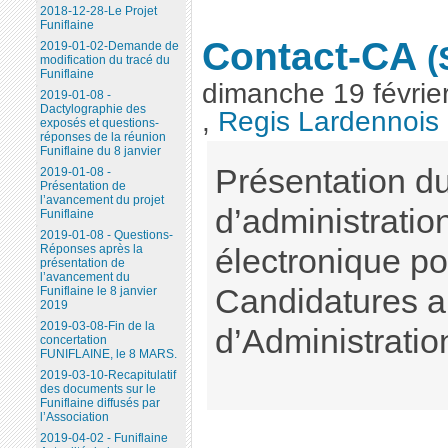
2018-12-28-Le Projet
Funiflaine
Contact-CA
2019-01-02-Demande de
(
modification du tracé du
Funiflaine
dimanche 19 févrie
2019-01-08 -
Dactylographie des
,
Regis Lardennois
exposés et questions-
réponses de la réunion
Funiflaine du 8 janvier
Présentation d
2019-01-08 -
Présentation de
l’avancement du projet
d’administratio
Funiflaine
2019-01-08 - Questions-
Réponses après la
électronique po
présentation de
l’avancement du
Candidatures a
Funiflaine le 8 janvier
2019
2019-03-08-Fin de la
d’Administratio
concertation
FUNIFLAINE, le 8 MARS.
2019-03-10-Recapitulatif
des documents sur le
Funiflaine diffusés par
l’Association
2019-04-02 - Funiflaine