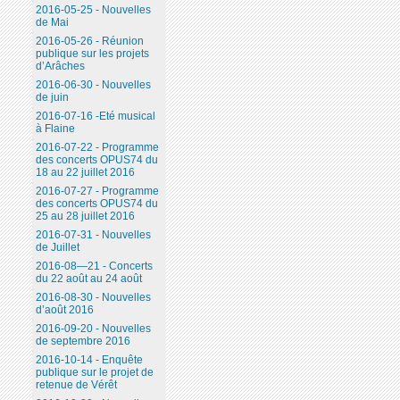
2016-05-25 - Nouvelles
de Mai
2016-05-26 - Réunion
publique sur les projets
d’Arâches
2016-06-30 - Nouvelles
de juin
2016-07-16 -Eté musical
à Flaine
2016-07-22 - Programme
des concerts OPUS74 du
18 au 22 juillet 2016
2016-07-27 - Programme
des concerts OPUS74 du
25 au 28 juillet 2016
2016-07-31 - Nouvelles
de Juillet
2016-08—21 - Concerts
du 22 août au 24 août
2016-08-30 - Nouvelles
d’août 2016
2016-09-20 - Nouvelles
de septembre 2016
2016-10-14 - Enquête
publique sur le projet de
retenue de Vérêt