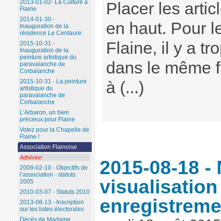
2013-01-02- La Culture à
Placer les artic
Flaine
2014-01-30 -
en haut. Pour l
Inauguration de la
résidence Le Centaure
Flaine, il y a t
2015-10-31 -
Inauguration de la
peinture artistique du
dans le même fi
paravalanche de
Corbalanche
2015-10-31 - La peinture
à (...)
artistique du
paravalanche de
Corbalanche
L’Arbaron, un bien
précieux pour Flaine
Votez pour la Chapelle de
Flaine !
Association Flainoise
Adhésion
2015-08-18 - 
2009-02-10 - Objectifs de
l’association - statuts
visualisation
2005
2010-03-07 - Statuts 2010
enregistrem
2013-08-13 - Inscription
sur les listes électorales
Décès de Madame