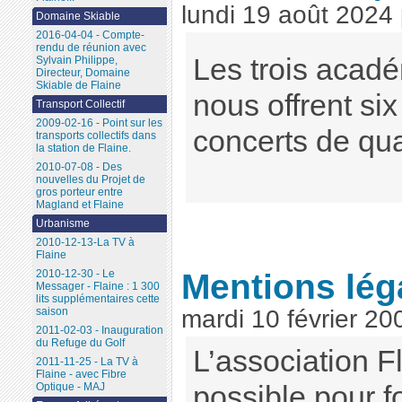
lundi 19 août 2024
Domaine Skiable
2016-04-04 - Compte-
rendu de réunion avec
Les trois acad
Sylvain Philippe,
Directeur, Domaine
Skiable de Flaine
nous offrent si
Transport Collectif
2009-02-16 - Point sur les
concerts de qua
transports collectifs dans
la station de Flaine.
2010-07-08 - Des
nouvelles du Projet de
gros porteur entre
Magland et Flaine
Urbanisme
2010-12-13-La TV à
Flaine
Mentions lég
2010-12-30 - Le
Messager - Flaine : 1 300
lits supplémentaires cette
saison
mardi 10 février 20
2011-02-03 - Inauguration
du Refuge du Golf
L’association Fl
2011-11-25 - La TV à
Flaine - avec Fibre
Optique - MAJ
possible pour fo