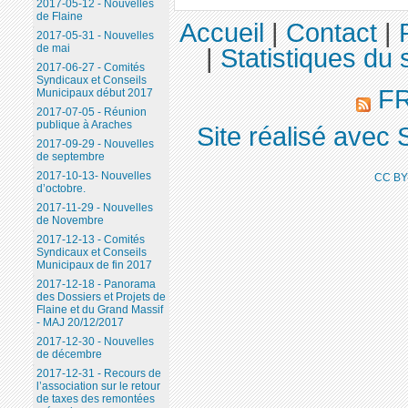
2017-05-12 - Nouvelles
de Flaine
Accueil
|
Contact
|
2017-05-31 - Nouvelles
de mai
|
Statistiques du s
2017-06-27 - Comités
Syndicaux et Conseils
F
Municipaux début 2017
2017-07-05 - Réunion
publique à Araches
Site réalisé avec 
2017-09-29 - Nouvelles
de septembre
2017-10-13- Nouvelles
CC BY
d’octobre.
2017-11-29 - Nouvelles
de Novembre
2017-12-13 - Comités
Syndicaux et Conseils
Municipaux de fin 2017
2017-12-18 - Panorama
des Dossiers et Projets de
Flaine et du Grand Massif
- MAJ 20/12/2017
2017-12-30 - Nouvelles
de décembre
2017-12-31 - Recours de
l’association sur le retour
de taxes des remontées