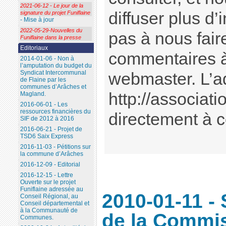
2021-06-12 - Le jour de la
diffuser plus d’
signature du projet Funiflaine
- Mise à jour
2022-05-29-Nouvelles du
pas à nous fair
Funiflaine dans la presse
Editoriaux
commentaires à
2014-01-06 - Non à
l’amputation du budget du
Syndicat Intercommunal
webmaster. L’
de Flaine par les
communes d’Arâches et
http://associati
Magland.
2016-06-01 - Les
ressources financières du
directement à ce
SIF de 2012 à 2016
2016-06-21 - Projet de
TSD6 Saix Express
2016-11-03 - Pétitions sur
la commune d’Arâches
2016-12-09 - Editorial
2016-12-15 - Lettre
Ouverte sur le projet
Funiflaine adressée au
2010-01-11 - 
Conseil Régional, au
Conseil départemental et
à la Communauté de
de la Commis
Communes.