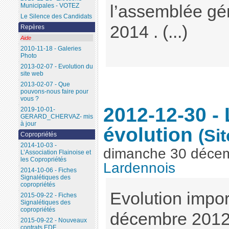
l’assemblée gén
Municipales - VOTEZ
Le Silence des Candidats
2014 . (...)
Repères
Aide
2010-11-18 - Galeries
Photo
2013-02-07 - Evolution du
site web
2013-02-07 - Que
pouvons-nous faire pour
vous ?
2012-12-30 - 
2019-10-01-
GERARD_CHERVAZ- mis
à jour
évolution
(Sit
Copropriétés
2014-10-03 -
dimanche 30 déce
L’Association Flainoise et
les Copropriétés
Lardennois
2014-10-06 - Fiches
Signalétiques des
copropriétés
Evolution impor
2015-09-22 - Fiches
Signalétiques des
copropriétés
décembre 201
2015-09-22 - Nouveaux
contrats EDF