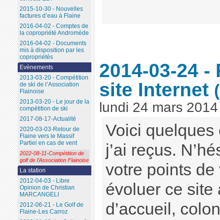
2015-10-30 - Nouvelles
factures d’eau à Flaine
2016-04-02 - Comptes de
la copropriété Andromède
2016-04-02 - Documents
mis à disposition par les
copropriétés
2014-03-24 - 
Evènements
2013-03-20 - Compétition
site Internet
de ski de l’Association
Flainoise
2013-03-20 - Le jour de la
lundi 24 mars 2014
compétition de ski
2017-08-17-Actualité
Voici quelques
2020-03-03-Retour de
Flaine vers le Massif
Partiel en cas de vent
j’ai reçus. N’h
2022-08-11-Compétition de
golf de l’Association Flainoise
votre points de 
La station
2012-04-03 - Libre
évoluer ce site
Opinion de Christian
MARCANGELI
d’accueil, colo
2012-06-21 - Le Golf de
Flaine-Les Carroz