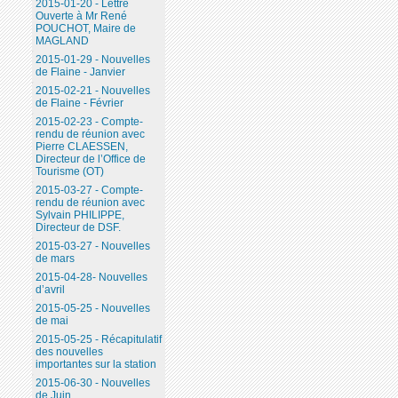
2015-01-20 - Lettre
Ouverte à Mr René
POUCHOT, Maire de
MAGLAND
2015-01-29 - Nouvelles
de Flaine - Janvier
2015-02-21 - Nouvelles
de Flaine - Février
2015-02-23 - Compte-
rendu de réunion avec
Pierre CLAESSEN,
Directeur de l’Office de
Tourisme (OT)
2015-03-27 - Compte-
rendu de réunion avec
Sylvain PHILIPPE,
Directeur de DSF.
2015-03-27 - Nouvelles
de mars
2015-04-28- Nouvelles
d’avril
2015-05-25 - Nouvelles
de mai
2015-05-25 - Récapitulatif
des nouvelles
importantes sur la station
2015-06-30 - Nouvelles
de Juin