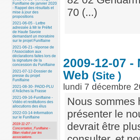
Funiflaine de janvier 2020
- Rappel des résultats et
70 (...)
mise à jour des
propositions
2021-06-05 - Lettre
adressée à Mr le Préfet
de Haute Savoie
demandant un moratoire
sur le projet Funiflaine
2021-06-21- réponse de
l’Association aux
déclarations faites lors de
2009-12-07 -
la signature de la
concession du Funiflaine
Web
2021-07-12-Dossier de
(Site )
presse du projet
Funiflaine
lundi 7 décembre 
2021-08-30- PADD-PLU
d’Arâches la Frasse
2021-09-16-Funiflaine -
Nous sommes h
Vidéo et restitutions des
allocutions des élus
présenter le no
2022-03-14-Information
sur le Funiflaine
devrait être pl
2019-11-27 -
Concertation_Funiflaine -
Bilan réalisé par les
consulter, et n
associations.