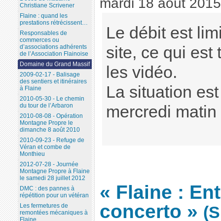
mardi 18 août 2015
Christiane Scrivener
Flaine : quand les
prestations rétrécissent…
Le débit est lim
Responsables de
commerces ou
d’associations adhérents
site, ce qui est
de l’Association Flainoise
Domaine du Grand Massif
les vidéo.
2009-02-17 - Balisage
des sentiers et itinéraires
La situation e
à Flaine
2010-05-30 - Le chemin
du tour de l’Arbaron
mercredi matin
2010-08-08 - Opération
Montagne Propre le
dimanche 8 août 2010
2010-09-23 - Refuge de
Véran et combe de
Monthieu
2012-07-28 - Journée
Montagne Propre à Flaine
le samedi 28 juillet 2012
« Flaine : En
DMC : des pannes à
répétition pour un vétéran
concerto »
Les fermetures de
(S
remontées mécaniques à
Flaine...