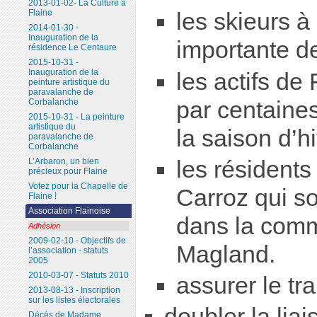
2013-01-02- La Culture à
Flaine
les skieurs à 
2014-01-30 -
Inauguration de la
importante de
résidence Le Centaure
2015-10-31 -
Inauguration de la
les actifs de
peinture artistique du
paravalanche de
par centaine
Corbalanche
2015-10-31 - La peinture
artistique du
la saison d’hi
paravalanche de
Corbalanche
les résidents
L’Arbaron, un bien
précieux pour Flaine
Votez pour la Chapelle de
Carroz qui s
Flaine !
Association Flainoise
dans la comm
Adhésion
2009-02-10 - Objectifs de
Magland.
l’association - statuts
2005
2010-03-07 - Statuts 2010
assurer le tra
2013-08-13 - Inscription
sur les listes électorales
doubler la lia
Décès de Madame