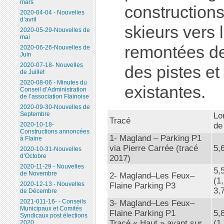
mars
constructions
2020-04-04 - Nouvelles
d’avril
skieurs vers 
2020-05-29-Nouvelles de
mai
remontées de 
2020-06-26-Nouvelles de
Juin
2020-07-18- Nouvelles
des pistes e
de Juillet
2020-08-06 - Minutes du
existantes.
Conseil d’Administration
de l’association Flainoise
2020-09-30-Nouvelles de
Septembre
Lo
Tracé
de
2020-10-18-
Constructions annoncées
1- Magland – Parking P1
à Flaine
via Pierre Carrée (tracé
5,
2020-10-31-Nouvelles
d’Octobre
2017)
2020-11-29 - Nouvelles
5,
de Novembre
2- Magland–Les Feux–
(1
2020-12-13 - Nouvelles
Flaine Parking P3
3,
de Décembre
2021-011-16- - Conseils
3- Magland–Les Feux–
Municipaux et Comités
Flaine Parking P1
5,
Syndicaux post élections
Tracé « Haut » ayant sur
(1
2020