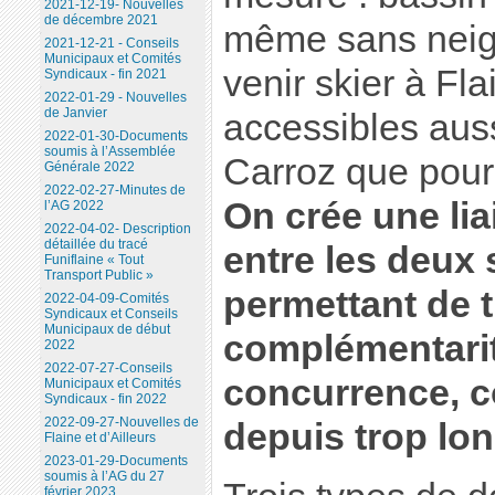
2021-12-19- Nouvelles
de décembre 2021
même sans neig
2021-12-21 - Conseils
Municipaux et Comités
venir skier à Fl
Syndicaux - fin 2021
2022-01-29 - Nouvelles
de Janvier
accessibles aus
2022-01-30-Documents
soumis à l’Assemblée
Carroz que pour
Générale 2022
2022-02-27-Minutes de
On crée une li
l’AG 2022
2022-04-02- Description
détaillée du tracé
entre les deux 
Funiflaine « Tout
Transport Public »
permettant de t
2022-04-09-Comités
Syndicaux et Conseils
Municipaux de début
complémentarit
2022
2022-07-27-Conseils
concurrence, c
Municipaux et Comités
Syndicaux - fin 2022
2022-09-27-Nouvelles de
depuis trop lo
Flaine et d’Ailleurs
2023-01-29-Documents
soumis à l’AG du 27
février 2023