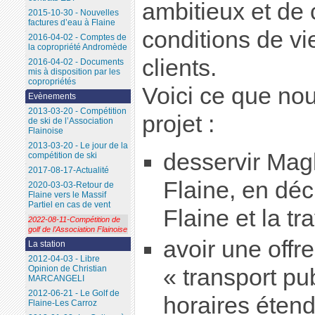
ambitieux et de 
2015-10-30 - Nouvelles
factures d’eau à Flaine
conditions de vi
2016-04-02 - Comptes de
la copropriété Andromède
clients.
2016-04-02 - Documents
mis à disposition par les
copropriétés
Voici ce que no
Evènements
2013-03-20 - Compétition
projet :
de ski de l’Association
Flainoise
2013-03-20 - Le jour de la
desservir Mag
compétition de ski
2017-08-17-Actualité
Flaine, en déc
2020-03-03-Retour de
Flaine vers le Massif
Partiel en cas de vent
Flaine et la t
2022-08-11-Compétition de
golf de l’Association Flainoise
avoir une offr
La station
2012-04-03 - Libre
Opinion de Christian
« transport pu
MARCANGELI
2012-06-21 - Le Golf de
horaires étend
Flaine-Les Carroz