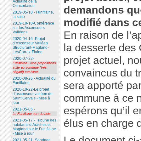
Actualité de la
Concertation
demandons que 
2019-05-10 - Funiflaine,
la suite
modifié dans c
2019-10-10-Conférence
sur les Ascenseurs
En raison de l’a
Valléens
2020-04-16- Projet
d’Ascenseur Valléen
la desserte des 
Structurant-Magland-
LesCarroz-Flaine
projet actuel, 
2020-07-22-
Funiflaine - Nos propositions
suite au sondage (très
convaincus du tr
négatif) cet hiver
2020-08-26 - Actualité du
sera apporté par
Funiflaine
2020-10-22-Le projet
d’ascenseur valléen de
commune à ce n
Saint Gervais - Mise à
jour
espérons qu’il 
2021-05-05 -
Le Funiflaine sort du bois
élus en charge d
2021-05-17 - Tribune des
habitants d’Arâches et
Magland sur le Funiflaine
- Mise à jour
Le document ci-a
2021-05-21- Sondage