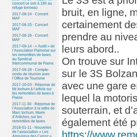
Le 3S est à prio
concert ce soir à 18h au
refuge tonneau
bruit, en ligne, m
2017-08-24 - Concert
MAF
certainement de
2017-08-25 - Concert
MAF
prendre au nive
2017-08-26 - Concert
MAF
leurs abord..
2017-09-14 - « Audit » de
l’Association Flainoise sur
les remontées de taxes
On trouve sur In
au Syndicat
Intercommunal de Flaine.
2017-09-28 - Compte-
sur le 3S Bolza
rendu de réunion avec
l’Office de Tourisme
avec une gare e
2017-10-03 - Réponse de
Mr Iochum à l’article sur
les remontées de taxes à
lequel la motori
Flaine
2017-11-30 - Réponse de
souterrain, et d
l’Association à la lettre de
Marc Iochum, Maire
d’Arâches, sur les
également été p
remontées de taxes.
2018-01-11 - Nouvelles
https://www.rem
de l’association « Les
Amoureux des Carroz ».