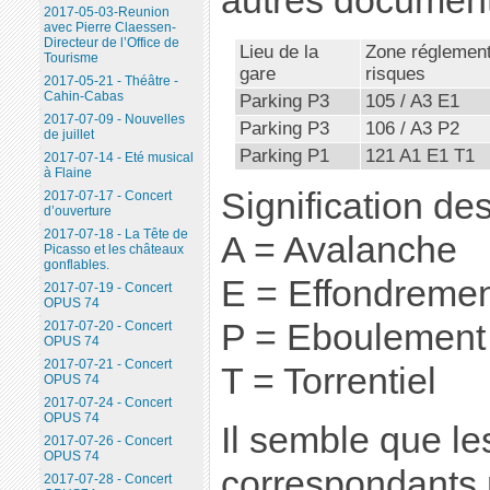
autres document
2017-05-03-Reunion
avec Pierre Claessen-
Directeur de l’Office de
Lieu de la
Zone réglement
Tourisme
gare
risques
2017-05-21 - Théâtre -
Cahin-Cabas
Parking P3
105 / A3 E1
2017-07-09 - Nouvelles
Parking P3
106 / A3 P2
de juillet
Parking P1
121 A1 E1 T1
2017-07-14 - Eté musical
à Flaine
Signification de
2017-07-17 - Concert
d’ouverture
2017-07-18 - La Tête de
A = Avalanche
Picasso et les châteaux
gonflables.
E = Effondreme
2017-07-19 - Concert
OPUS 74
P = Eboulement
2017-07-20 - Concert
OPUS 74
2017-07-21 - Concert
T = Torrentiel
OPUS 74
2017-07-24 - Concert
OPUS 74
Il semble que l
2017-07-26 - Concert
OPUS 74
correspondants 
2017-07-28 - Concert