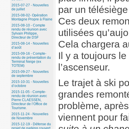
2015-07-27 - Nouvelles
par un télésiège si
de juillet
2015-08-02- Opération
Ces deux remon
Montagne Propre à Flaine
2015-08-10 - Compte
utilisées qu’aujo
rendu de réunion avec
Sylvain Philippe,
Directeur de DSF
Cela chargera a
2015-08-14 - Nouvelles
d’août
Il y a toujours l
2015-09-16 - Compte-
rendu de présentation du
Terminal Neige (ex
l’ascenseur.
TOTEM)
2015-09-27 - Nouvelles
de septembre
Le trajet à ski 
2015-10-31 - Nouvelles
d’octobre
grandes remonté
2015-11-05 - Compte-
rendu de réunion avec
Pierre CLAESSEN,
problème, après 
Directeur de l’Office de
Tourisme.
viennent pour fa
2015-11-24 - Nouvelles
de Novembre
2015-12-19 - Défense du
suite à un chan
projet de parking couvert