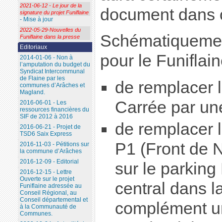
2021-06-12 - Le jour de la
document dans c
signature du projet Funiflaine
- Mise à jour
2022-05-29-Nouvelles du
Schématiquemen
Funiflaine dans la presse
Editoriaux
pour le Funiflain
2014-01-06 - Non à
l’amputation du budget du
Syndicat Intercommunal
de Flaine par les
de remplacer l
communes d’Arâches et
Magland.
Carrée par un
2016-06-01 - Les
ressources financières du
SIF de 2012 à 2016
de remplacer l
2016-06-21 - Projet de
TSD6 Saix Express
P1 (Front de N
2016-11-03 - Pétitions sur
la commune d’Arâches
2016-12-09 - Editorial
sur le parking
2016-12-15 - Lettre
Ouverte sur le projet
central dans l
Funiflaine adressée au
Conseil Régional, au
Conseil départemental et
complément un
à la Communauté de
Communes.