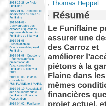
,
Thomas Heppel
2018-12-28-Le Projet
Funiflaine
2019-01-02-Demande de
Résumé
modification du tracé du
Funiflaine
2019-01-08 -
Le Funiflaine p
Dactylographie des
exposés et questions-
réponses de la réunion
assurer une de
Funiflaine du 8 janvier
2019-01-08 -
Présentation de
des Carroz et
l’avancement du projet
Funiflaine
améliorer l’acc
2019-01-08 - Questions-
Réponses après la
présentation de
piétons à la ga
l’avancement du
Funiflaine le 8 janvier
2019
Flaine dans les
2019-03-08-Fin de la
concertation
mêmes conditi
FUNIFLAINE, le 8 MARS.
2019-03-10-Recapitulatif
financières que
des documents sur le
Funiflaine diffusés par
l’Association
projet actuel, 
2019-04-02 - Funiflaine