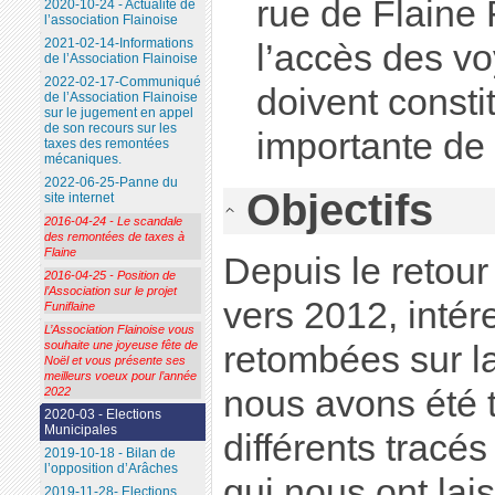
rue de Flaine 
2020-10-24 - Actualité de
l’association Flainoise
2021-02-14-Informations
l’accès des vo
de l’Association Flainoise
2022-02-17-Communiqué
doivent consti
de l’Association Flainoise
sur le jugement en appel
de son recours sur les
importante de l
taxes des remontées
mécaniques.
2022-06-25-Panne du
Objectifs
site internet
2016-04-24 - Le scandale
des remontées de taxes à
Flaine
Depuis le retour
2016-04-25 - Position de
l’Association sur le projet
vers 2012, intér
Funiflaine
L’Association Flainoise vous
souhaite une joyeuse fête de
retombées sur la
Noël et vous présente ses
meilleurs voeux pour l’année
nous avons été t
2022
2020-03 - Elections
Municipales
différents tracés
2019-10-18 - Bilan de
l’opposition d’Arâches
qui nous ont lai
2019-11-28- Elections