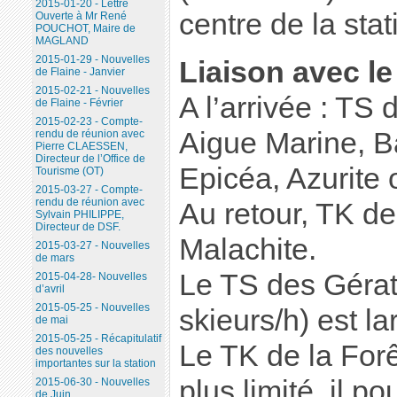
2015-01-20 - Lettre
centre de la stat
Ouverte à Mr René
POUCHOT, Maire de
MAGLAND
2015-01-29 - Nouvelles
Liaison avec l
de Flaine - Janvier
2015-02-21 - Nouvelles
A l’arrivée : TS 
de Flaine - Février
2015-02-23 - Compte-
Aigue Marine, Ba
rendu de réunion avec
Pierre CLAESSEN,
Directeur de l’Office de
Epicéa, Azurite 
Tourisme (OT)
2015-03-27 - Compte-
rendu de réunion avec
Au retour, TK de 
Sylvain PHILIPPE,
Directeur de DSF.
Malachite.
2015-03-27 - Nouvelles
de mars
Le TS des Gérat
2015-04-28- Nouvelles
d’avril
2015-05-25 - Nouvelles
skieurs/h) est 
de mai
2015-05-25 - Récapitulatif
Le TK de la Forê
des nouvelles
importantes sur la station
plus limité, il p
2015-06-30 - Nouvelles
de Juin