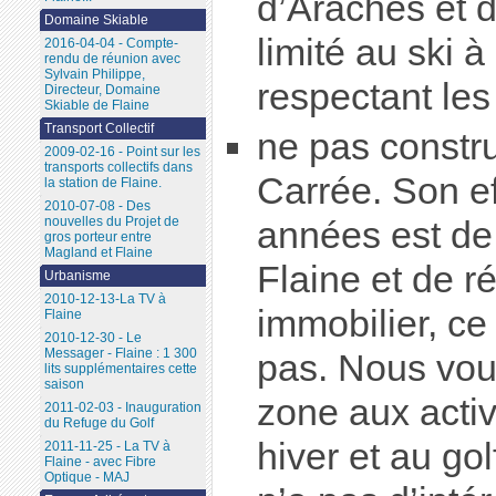
d’Arâches et 
Domaine Skiable
limité au ski à
2016-04-04 - Compte-
rendu de réunion avec
Sylvain Philippe,
respectant les
Directeur, Domaine
Skiable de Flaine
Transport Collectif
ne pas constru
2009-02-16 - Point sur les
transports collectifs dans
Carrée. Son ef
la station de Flaine.
2010-07-08 - Des
nouvelles du Projet de
années est de 
gros porteur entre
Magland et Flaine
Flaine et de ré
Urbanisme
2010-12-13-La TV à
immobilier, c
Flaine
2010-12-30 - Le
Messager - Flaine : 1 300
pas. Nous vou
lits supplémentaires cette
saison
zone aux activ
2011-02-03 - Inauguration
du Refuge du Golf
hiver et au gol
2011-11-25 - La TV à
Flaine - avec Fibre
Optique - MAJ