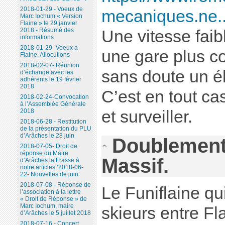
2018-01-29 - Voeux de
mecaniques.ne..
Marc Iochum « Version
Flaine » le 29 janvier
2018 - Résumé des
Une vitesse faib
informations
2018-01-29- Voeux à
une gare plus c
Flaine. Allocutions
2018-02-07- Réunion
sans doute un é
d’échange avec les
adhérents le 19 février
2018
C’est en tout ca
2018-02-24-Convocation
à l’Assemblée Générale
et surveiller.
2018
2018-06-28 - Restitution
de la présentation du PLU
d’Arâches le 28 juin
Doublement 
2018-07-05- Droit de
réponse du Maire
Massif.
d’Arâches la Frasse à
notre articles ’2018-06-
22- Nouvelles de juin’
2018-07-08 - Réponse de
Le Funiflaine qu
l’association à la lettre
« Droit de Réponse » de
Marc Iochum, maire
skieurs entre Fl
d’Arâches le 5 juillet 2018
2018-07-16 - Concert