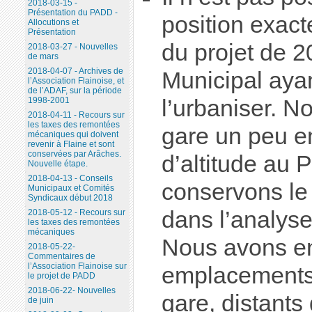
2018-03-15 -
Présentation du PADD -
position exact
Allocutions et
Présentation
du projet de 2
2018-03-27 - Nouvelles
de mars
2018-04-07 - Archives de
Municipal aya
l’Association Flainoise, et
de l’ADAF, sur la période
1998-2001
l’urbaniser. N
2018-04-11 - Recours sur
les taxes des remontées
gare un peu e
mécaniques qui doivent
revenir à Flaine et sont
conservées par Arâches.
d’altitude au 
Nouvelle étape.
2018-04-13 - Conseils
conservons le
Municipaux et Comités
Syndicaux début 2018
dans l’analyse 
2018-05-12 - Recours sur
les taxes des remontées
mécaniques
Nous avons e
2018-05-22-
Commentaires de
l’Association Flainoise sur
emplacements 
le projet de PADD
2018-06-22- Nouvelles
gare, distants
de juin