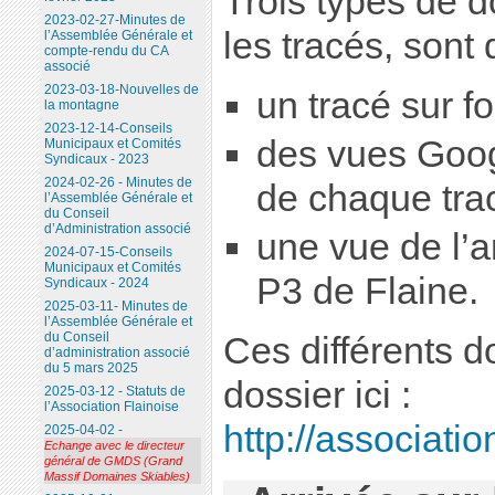
Trois types de 
2023-02-27-Minutes de
les tracés, sont 
l’Assemblée Générale et
compte-rendu du CA
associé
2023-03-18-Nouvelles de
un tracé sur f
la montagne
2023-12-14-Conseils
des vues Googl
Municipaux et Comités
Syndicaux - 2023
2024-02-26 - Minutes de
de chaque tra
l’Assemblée Générale et
du Conseil
d’Administration associé
une vue de l’a
2024-07-15-Conseils
Municipaux et Comités
P3 de Flaine.
Syndicaux - 2024
2025-03-11- Minutes de
l’Assemblée Générale et
du Conseil
Ces différents 
d’administration associé
du 5 mars 2025
dossier ici :
2025-03-12 - Statuts de
l’Association Flainoise
http://associatio
2025-04-02 -
Echange avec le directeur
général de GMDS (Grand
Massif Domaines Skiables)