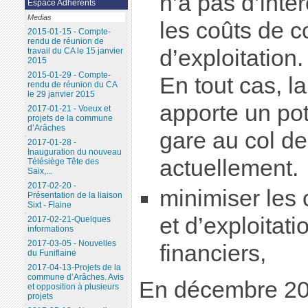
n’a pas d’intér
Espace Adhérents
Medias
les coûts de c
2015-01-15 - Compte-
rendu de réunion de
d’exploitation.
travail du CA le 15 janvier
2015
2015-01-29 - Compte-
En tout cas, l
rendu de réunion du CA
le 29 janvier 2015
apporte un pot
2017-01-21 - Voeux et
projets de la commune
d’Arâches
gare au col d
2017-01-28 -
Inauguration du nouveau
actuellement.
Télésiège Tête des
Saix,...
2017-02-20 -
minimiser les 
Présentation de la liaison
Sixt - Flaine
et d’exploitati
2017-02-21-Quelques
informations
2017-03-05 - Nouvelles
financiers,
du Funiflaine
2017-04-13-Projets de la
commune d’Arâches. Avis
En décembre 201
et opposition à plusieurs
projets