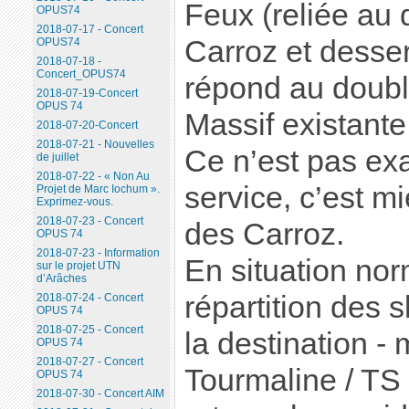
Feux (reliée au
OPUS74
2018-07-17 - Concert
Carroz et desser
OPUS74
2018-07-18 -
Concert_OPUS74
répond au doubl
2018-07-19-Concert
OPUS 74
Massif existante
2018-07-20-Concert
2018-07-21 - Nouvelles
Ce n’est pas e
de juillet
2018-07-22 - « Non Au
service, c’est m
Projet de Marc Iochum ».
Exprimez-vous.
2018-07-23 - Concert
des Carroz.
OPUS 74
2018-07-23 - Information
En situation norm
sur le projet UTN
d’Arâches
répartition des 
2018-07-24 - Concert
OPUS 74
2018-07-25 - Concert
la destination -
OPUS 74
2018-07-27 - Concert
Tourmaline / TS
OPUS 74
2018-07-30 - Concert AIM