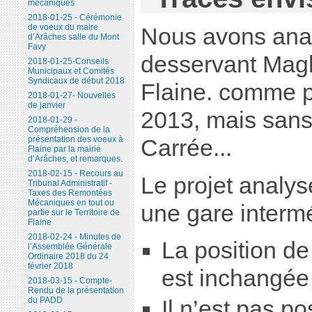
mécaniques
2018-01-25 - Cérémonie
de voeux du maire
Nous avons anal
d’Arâches salle du Mont
Favy
desservant Magl
2018-01-25-Conseils
Municipaux et Comités
Syndicaux de début 2018
Flaine. comme p
2018-01-27- Nouvelles
de janvier
2013, mais sans 
2018-01-29 -
Compréhension de la
présentation des voeux à
Carrée...
Flaine par la mairie
d’Arâches, et remarques.
2018-02-15 - Recours au
Le projet analys
Tribunal Administratif -
Taxes des Remontées
Mécaniques en tout ou
une gare intermé
partie sur le Territoire de
Flaine
2018-02-24 - Minutes de
La position d
l’Assemblée Générale
Ordinaire 2018 du 24
février 2018
est inchangée
2018-03-15 - Compte-
Rendu de la présentation
du PADD
Il n’est pas p