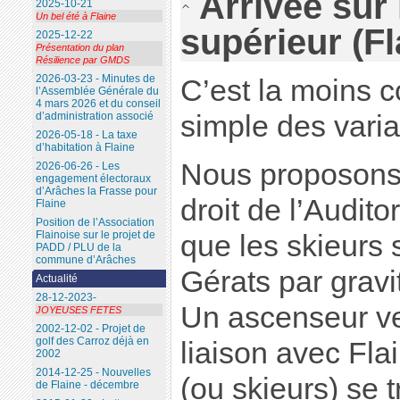
Arrivée sur
2025-10-21
Un bel été à Flaine
supérieur (Fl
2025-12-22
Présentation du plan
Résilience par GMDS
2026-03-23 - Minutes de
C’est la moins c
l’Assemblée Générale du
4 mars 2026 et du conseil
d’administration associé
simple des varia
2026-05-18 - La taxe
d’habitation à Flaine
Nous proposons 
2026-06-26 - Les
engagement électoraux
d’Arâches la Frasse pour
droit de l’Audit
Flaine
Position de l’Association
Flainoise sur le projet de
que les skieurs
PADD / PLU de la
commune d’Arâches
Gérats par gravi
Actualité
28-12-2023-
Un ascenseur ver
JOYEUSES FETES
2002-12-02 - Projet de
golf des Carroz déjà en
liaison avec Fla
2002
2014-12-25 - Nouvelles
(ou skieurs) se 
de Flaine - décembre