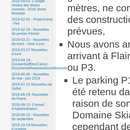
2018-09-03- Compte-
mètres, ne con
rendus des divers
conseils - 2018-3eme
trimestre
des construct
2019-02-02 - Projet Aravis
- Fier
prévues,
2019-02-16 - Nouvelles
de janvier-Février
2019-03-21 - Nouvelles
Nous avons an
de mars - mise à jour
2019-03-27-Nouvelles
arrivant à Fla
d’avril
2019-04-18-
ou P3.
DossierGolfDesCarroz-
DocumentsReservesAuxAdherents
2019-06-06 - Nouvelles
Le parking P
de mai - juin 2019
2019-07-21-Nouvelles de
été retenu da
Juillet
2019-08-29- Nouvelles
de Flaine
raison de son
2019-09-13- Conseil
d’Administration
Domaine Skia
2019-09-25 - Nouvelles
de septembre
cependant de
2019-10-19-Nouvelles
d’octobre