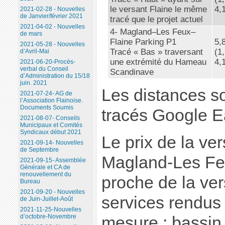
le versant Flaine le même
4,
2021-02-28 - Nouvelles
de Janvier/février 2021
tracé que le projet actuel
2021-04-02 - Nouvelles
4- Magland–Les Feux–
de mars
Flaine Parking P1
5,
2021-05-28 - Nouvelles
Tracé « Bas » traversant
(1
d’Avril-Mai
une extrémité du Hameau
4,
2021-06-20-Procès-
verbal du Conseil
Scandinave
d’Administration du 15/18
juin. 2021
Les distances s
2021-07-24- AG de
l’Association Flainoise.
Documents Soumis
tracés Google E
2021-08-07- Conseils
Municipaux et Comités
Syndicaux début 2021
Le prix de la ver
2021-09-14- Nouvelles
de Septembre
Magland-Les Feu
2021-09-15- Assemblée
Générale et CA de
renouvellement du
proche de la ver
Bureau
2021-09-20 - Nouvelles
services rendu
de Juin-Juillet-Août
2021-11-25-Nouvelles
d’octobre-Novembre
mesure : bassin d