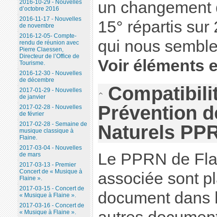
un changement d
2016-10-29 - Nouvelles
d’octobre 2016
2016-11-17 - Nouvelles
15° répartis sur
de novembre
2016-12-05- Compte-
qui nous semble 
rendu de réunion avec
Pierre Claessen,
Directeur de l’Office de
Voir éléments 
Tourisme.
2016-12-30 - Nouvelles
de décembre
Compatibili
2017-01-29 - Nouvelles
de janvier
Prévention d
2017-02-28 - Nouvelles
de février
2017-02-28 - Semaine de
Naturels PP
musique classique à
Flaine.
2017-03-04 - Nouvelles
Le PPRN de Flai
de mars
2017-03-13 - Premier
Concert de « Musique à
associée sont pl
Flaine ».
2017-03-15 - Concert de
document dans l
« Musique à Flaine ».
2017-03-16 - Concert de
« Musique à Flaine ».