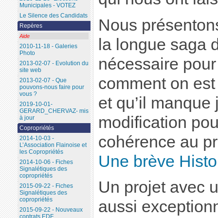
Municipales - VOTEZ
Le Silence des Candidats
Nous présentons
Repères
Aide
la longue saga d
2010-11-18 - Galeries
Photo
nécessaire pou
2013-02-07 - Evolution du
site web
comment on est a
2013-02-07 - Que
pouvons-nous faire pour
vous ?
et qu’il manque 
2019-10-01-
GERARD_CHERVAZ- mis
modification pou
à jour
Copropriétés
cohérence au pr
2014-10-03 -
L’Association Flainoise et
les Copropriétés
Une brève Histoi
2014-10-06 - Fiches
Signalétiques des
copropriétés
Un projet avec 
2015-09-22 - Fiches
Signalétiques des
copropriétés
aussi exceptionn
2015-09-22 - Nouveaux
contrats EDF