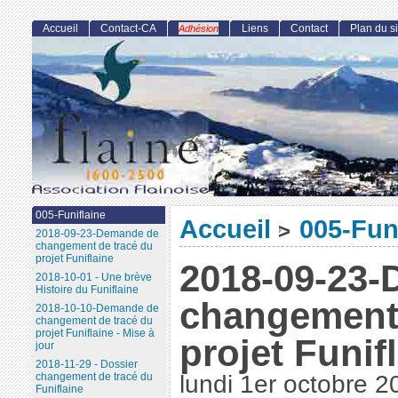
Accueil
Contact-CA
Liens
Contact
Plan du si
Adhésion
005-Funiflaine
Accueil
005-Fun
>
2018-09-23-Demande de
changement de tracé du
projet Funiflaine
2018-09-23
2018-10-01 - Une brève
Histoire du Funiflaine
changement 
2018-10-10-Demande de
changement de tracé du
projet Funiflaine - Mise à
projet Funif
jour
2018-11-29 - Dossier
changement de tracé du
lundi 1er octobre 2
Funiflaine