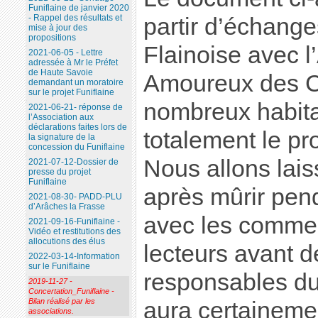
Funiflaine de janvier 2020
- Rappel des résultats et
partir d’échange
mise à jour des
propositions
Flainoise avec l
2021-06-05 - Lettre
adressée à Mr le Préfet
de Haute Savoie
Amoureux des Ca
demandant un moratoire
sur le projet Funiflaine
nombreux habita
2021-06-21- réponse de
l’Association aux
déclarations faites lors de
totalement le pro
la signature de la
concession du Funiflaine
Nous allons lais
2021-07-12-Dossier de
presse du projet
Funiflaine
après mûrir pen
2021-08-30- PADD-PLU
d’Arâches la Frasse
avec les commen
2021-09-16-Funiflaine -
Vidéo et restitutions des
allocutions des élus
lecteurs avant de
2022-03-14-Information
sur le Funiflaine
responsables du p
2019-11-27 -
Concertation_Funiflaine -
Bilan réalisé par les
aura certaineme
associations.