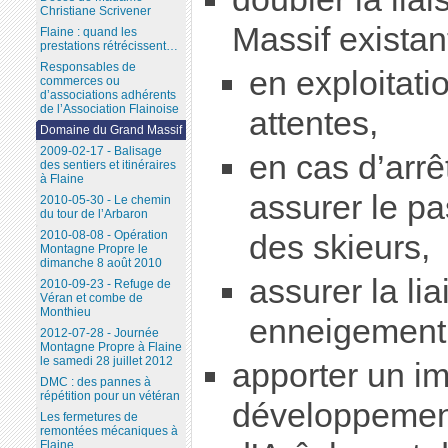
Christiane Scrivener
Massif existan
Flaine : quand les
prestations rétrécissent…
Responsables de
en exploitati
commerces ou
d’associations adhérents
de l’Association Flainoise
attentes,
Domaine du Grand Massif
2009-02-17 - Balisage
en cas d’arrê
des sentiers et itinéraires
à Flaine
assurer le pa
2010-05-30 - Le chemin
du tour de l’Arbaron
2010-08-08 - Opération
des skieurs,
Montagne Propre le
dimanche 8 août 2010
assurer la li
2010-09-23 - Refuge de
Véran et combe de
Monthieu
enneigement
2012-07-28 - Journée
Montagne Propre à Flaine
le samedi 28 juillet 2012
apporter un imp
DMC : des pannes à
répétition pour un vétéran
développemen
Les fermetures de
remontées mécaniques à
Flaine...