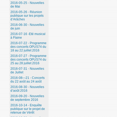
2016-05-25 - Nouvelles
de Mai
2016-05-26 - Réunion
publique sur les projets
d’Arâches
2016-06-30 - Nouvelles
de juin
2016-07-16 -Eté musical
à Flaine
2016-07-22 - Programme
des concerts OPUS74 du
18 au 22 juillet 2016
2016-07-27 - Programme
des concerts OPUS74 du
25 au 28 juillet 2016
2016-07-31 - Nouvelles
de Juillet
2016-08—21 - Concerts
du 22 août au 24 août
2016-08-30 - Nouvelles
d’août 2016
2016-09-20 - Nouvelles
de septembre 2016
2016-10-14 - Enquête
publique sur le projet de
retenue de Vérêt