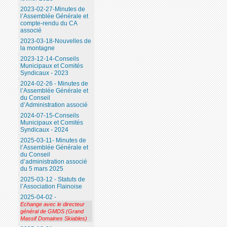
2023-02-27-Minutes de
l’Assemblée Générale et
compte-rendu du CA
associé
2023-03-18-Nouvelles de
la montagne
2023-12-14-Conseils
Municipaux et Comités
Syndicaux - 2023
2024-02-26 - Minutes de
l’Assemblée Générale et
du Conseil
d’Administration associé
2024-07-15-Conseils
Municipaux et Comités
Syndicaux - 2024
2025-03-11- Minutes de
l’Assemblée Générale et
du Conseil
d’administration associé
du 5 mars 2025
2025-03-12 - Statuts de
l’Association Flainoise
2025-04-02 -
Echange avec le directeur
général de GMDS (Grand
Massif Domaines Skiables)