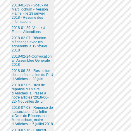
2018-01-29 - Voeux de
Marc Iochum « Version
Flaine » le 29 janvier
2018 - Résumé des
informations
2018-01-29- Voeux à
Flaine. Allocutions
2018-02-07- Réunion
d’échange avec les
adhérents le 19 février
2018
2018-02-24-Convocation
à l’Assemblée Générale
2018
2018-06-28 - Restitution
de la présentation du PLU
d’Arâches le 28 juin
2018-07-05- Droit de
réponse du Maire
d’Arâches la Frasse à
notre articles ’2018-06-
22- Nouvelles de juin’
2018-07-08 - Réponse de
l’association à la lettre
« Droit de Réponse » de
Marc Iochum, maire
d’Arâches le 5 juillet 2018
2018-07-16 - Concert