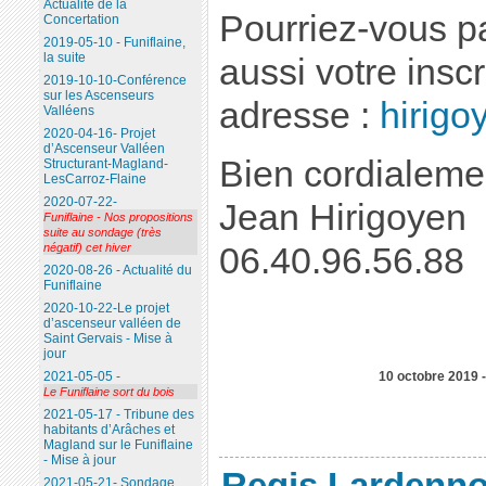
Actualité de la
Pourriez-vous p
Concertation
2019-05-10 - Funiflaine,
la suite
aussi votre insc
2019-10-10-Conférence
sur les Ascenseurs
adresse :
hirig
Valléens
2020-04-16- Projet
d’Ascenseur Valléen
Bien cordialeme
Structurant-Magland-
LesCarroz-Flaine
2020-07-22-
Jean Hirigoyen
Funiflaine - Nos propositions
suite au sondage (très
06.40.96.56.88
négatif) cet hiver
2020-08-26 - Actualité du
Funiflaine
2020-10-22-Le projet
d’ascenseur valléen de
Saint Gervais - Mise à
jour
10 octobre 2019 
2021-05-05 -
Le Funiflaine sort du bois
2021-05-17 - Tribune des
habitants d’Arâches et
Magland sur le Funiflaine
- Mise à jour
Regis Lardenno
2021-05-21- Sondage