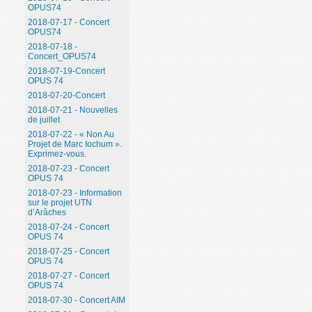
OPUS74
2018-07-17 - Concert
OPUS74
2018-07-18 -
Concert_OPUS74
2018-07-19-Concert
OPUS 74
2018-07-20-Concert
2018-07-21 - Nouvelles
de juillet
2018-07-22 - « Non Au
Projet de Marc Iochum ».
Exprimez-vous.
2018-07-23 - Concert
OPUS 74
2018-07-23 - Information
sur le projet UTN
d’Arâches
2018-07-24 - Concert
OPUS 74
2018-07-25 - Concert
OPUS 74
2018-07-27 - Concert
OPUS 74
2018-07-30 - Concert AIM