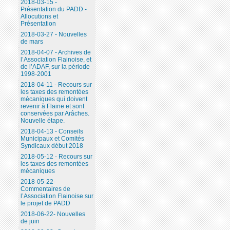
2018-03-15 -
Présentation du PADD -
Allocutions et
Présentation
2018-03-27 - Nouvelles
de mars
2018-04-07 - Archives de
l’Association Flainoise, et
de l’ADAF, sur la période
1998-2001
2018-04-11 - Recours sur
les taxes des remontées
mécaniques qui doivent
revenir à Flaine et sont
conservées par Arâches.
Nouvelle étape.
2018-04-13 - Conseils
Municipaux et Comités
Syndicaux début 2018
2018-05-12 - Recours sur
les taxes des remontées
mécaniques
2018-05-22-
Commentaires de
l’Association Flainoise sur
le projet de PADD
2018-06-22- Nouvelles
de juin