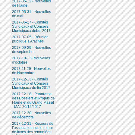
2017-05-12 - Nouvelles
de Flaine
2017-05-31 - Nouvelles
de mai
2017-06-27 - Comités
Syndicaux et Conseils
Municipaux début 2017
2017-07-05 - Réunion
publique à Araches
2017-09-29 - Nouvelles
de septembre
2017-10-13- Nouvelles
d’octobre.
2017-11-29 - Nouvelles
de Novembre
2017-12-13 - Comités
Syndicaux et Conseils
Municipaux de fin 2017
2017-12-18 - Panorama
des Dossiers et Projets de
Flaine et du Grand Massif
- MAJ 20/12/2017
2017-12-30 - Nouvelles
de décembre
2017-12-31 - Recours de
l’association sur le retour
de taxes des remontées