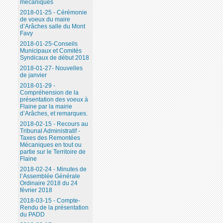
mécaniques
2018-01-25 - Cérémonie
de voeux du maire
d’Arâches salle du Mont
Favy
2018-01-25-Conseils
Municipaux et Comités
Syndicaux de début 2018
2018-01-27- Nouvelles
de janvier
2018-01-29 -
Compréhension de la
présentation des voeux à
Flaine par la mairie
d’Arâches, et remarques.
2018-02-15 - Recours au
Tribunal Administratif -
Taxes des Remontées
Mécaniques en tout ou
partie sur le Territoire de
Flaine
2018-02-24 - Minutes de
l’Assemblée Générale
Ordinaire 2018 du 24
février 2018
2018-03-15 - Compte-
Rendu de la présentation
du PADD