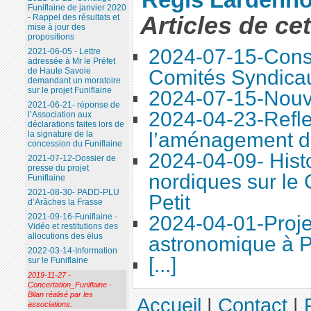
Funiflaine de janvier 2020
Articles de ce
- Rappel des résultats et
mise à jour des
propositions
2024-07-15-Conse
2021-06-05 - Lettre
adressée à Mr le Préfet
de Haute Savoie
Comités Syndica
demandant un moratoire
sur le projet Funiflaine
2024-07-15-Nouve
2021-06-21- réponse de
2024-04-23-Refle
l’Association aux
déclarations faites lors de
l’aménagement d
la signature de la
concession du Funiflaine
2024-04-09- Histo
2021-07-12-Dossier de
presse du projet
nordiques sur le
Funiflaine
2021-08-30- PADD-PLU
Petit
d’Arâches la Frasse
2021-09-16-Funiflaine -
2024-04-01-Proje
Vidéo et restitutions des
allocutions des élus
astronomique à P
2022-03-14-Information
[...]
sur le Funiflaine
2019-11-27 -
Concertation_Funiflaine -
Bilan réalisé par les
Accueil
|
Contact
|
associations.