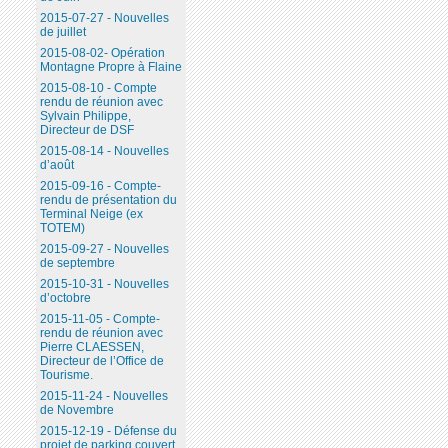
2015-07-27 - Nouvelles
de juillet
2015-08-02- Opération
Montagne Propre à Flaine
2015-08-10 - Compte
rendu de réunion avec
Sylvain Philippe,
Directeur de DSF
2015-08-14 - Nouvelles
d’août
2015-09-16 - Compte-
rendu de présentation du
Terminal Neige (ex
TOTEM)
2015-09-27 - Nouvelles
de septembre
2015-10-31 - Nouvelles
d’octobre
2015-11-05 - Compte-
rendu de réunion avec
Pierre CLAESSEN,
Directeur de l’Office de
Tourisme.
2015-11-24 - Nouvelles
de Novembre
2015-12-19 - Défense du
projet de parking couvert