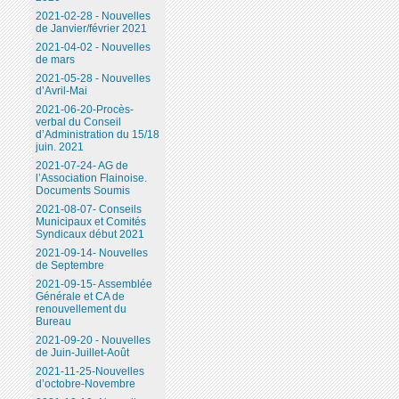
2021-02-28 - Nouvelles
de Janvier/février 2021
2021-04-02 - Nouvelles
de mars
2021-05-28 - Nouvelles
d’Avril-Mai
2021-06-20-Procès-
verbal du Conseil
d’Administration du 15/18
juin. 2021
2021-07-24- AG de
l’Association Flainoise.
Documents Soumis
2021-08-07- Conseils
Municipaux et Comités
Syndicaux début 2021
2021-09-14- Nouvelles
de Septembre
2021-09-15- Assemblée
Générale et CA de
renouvellement du
Bureau
2021-09-20 - Nouvelles
de Juin-Juillet-Août
2021-11-25-Nouvelles
d’octobre-Novembre