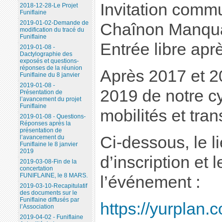
Invitation comm
2018-12-28-Le Projet
Funiflaine
2019-01-02-Demande de
Chaînon Manqua
modification du tracé du
Funiflaine
Entrée libre aprè
2019-01-08 -
Dactylographie des
exposés et questions-
réponses de la réunion
Après 2017 et 20
Funiflaine du 8 janvier
2019-01-08 -
2019 de notre c
Présentation de
l’avancement du projet
Funiflaine
mobilités et tran
2019-01-08 - Questions-
Réponses après la
présentation de
Ci-dessous, le l
l’avancement du
Funiflaine le 8 janvier
2019
d’inscription et
2019-03-08-Fin de la
concertation
FUNIFLAINE, le 8 MARS.
l’événement :
2019-03-10-Recapitulatif
des documents sur le
Funiflaine diffusés par
https://yurplan.
l’Association
2019-04-02 - Funiflaine