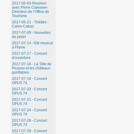
2017-05-03-Reunion
avec Pierre Claessen-
Directeur de l’Office de
Tourisme
2017-05-21 - Théâtre -
Cahin-Cabas
2017-07-09 - Nouvelles
de juillet
2017-07-14 - Eté musical
à Flaine
2017-07-17 - Concert
d’ouverture
2017-07-18 - La Tête de
Picasso et les châteaux
gonflables.
2017-07-19 - Concert
OPUS 74
2017-07-20 - Concert
OPUS 74
2017-07-21 - Concert
OPUS 74
2017-07-24 - Concert
OPUS 74
2017-07-26 - Concert
OPUS 74
2017-07-28 - Concert