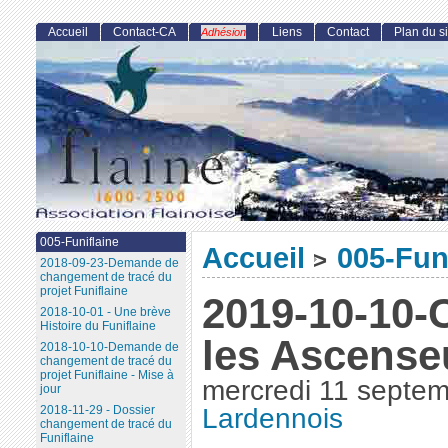
Accueil
Contact-CA
Liens
Contact
Plan du si
Adhésion
005-Funiflaine
Accueil
005-Fun
>
2018-09-23-Demande de
changement de tracé du
projet Funiflaine
2019-10-10-
2018-10-01 - Une brève
Histoire du Funiflaine
les Ascense
2018-10-10-Demande de
changement de tracé du
projet Funiflaine - Mise à
mercredi 11 septe
jour
2018-11-29 - Dossier
Lardennois
changement de tracé du
Funiflaine