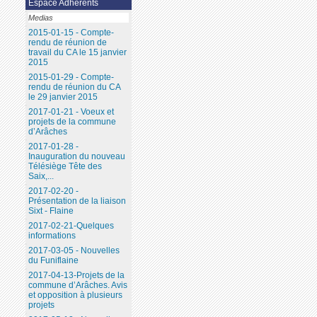
Espace Adhérents
Medias
2015-01-15 - Compte-
rendu de réunion de
travail du CA le 15 janvier
2015
2015-01-29 - Compte-
rendu de réunion du CA
le 29 janvier 2015
2017-01-21 - Voeux et
projets de la commune
d’Arâches
2017-01-28 -
Inauguration du nouveau
Télésiège Tête des
Saix,...
2017-02-20 -
Présentation de la liaison
Sixt - Flaine
2017-02-21-Quelques
informations
2017-03-05 - Nouvelles
du Funiflaine
2017-04-13-Projets de la
commune d’Arâches. Avis
et opposition à plusieurs
projets