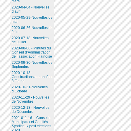
mars
2020-04-04 - Nouvelles
d’avril
2020-05-29-Nouvelles de
mai
2020-06-26-Nouvelles de
Juin
2020-07-18- Nouvelles
de Juillet
2020-08-06 - Minutes du
Conseil d’Administration
de l’association Flainoise
2020-09-30-Nouvelles de
Septembre
2020-10-18-
Constructions annoncées
à Flaine
2020-10-31-Nouvelles
d’Octobre
2020-11-29 - Nouvelles
de Novembre
2020-12-13 - Nouvelles
de Décembre
2021-011-16- - Conseils
Municipaux et Comités
Syndicaux post élections
2020