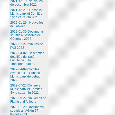
2021-12-19- Nouvelles
de décembre 2021
2021-12-21 - Conseils
Municipaux et Comités
Syndicaux - fin 2021
2022-01-29 - Nouvelles
de Janvier
2022-01-30-Documents
soumis à l’Assemblée
Générale 2022
2022-02-27-Minutes de
l’AG 2022
2022-04-02- Description
détaillée du tracé
Funiflaine « Tout
Transport Public »
2022-04-09-Comités
Syndicaux et Conseils
Municipaux de début
2022
2022-07-27-Conseils
Municipaux et Comités
Syndicaux - fin 2022
2022-09-27-Nouvelles de
Flaine et d’Ailleurs
2023-01-29-Documents
soumis à l’AG du 27
février 2023