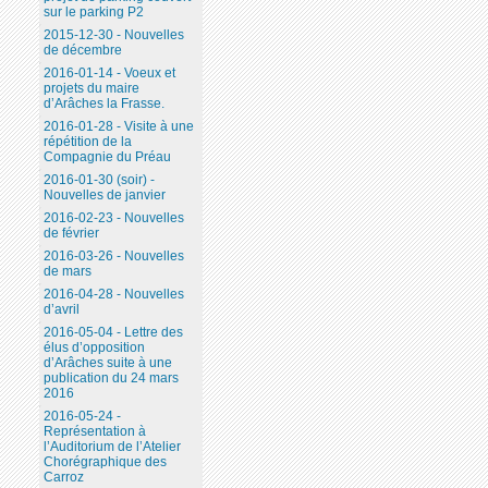
sur le parking P2
2015-12-30 - Nouvelles
de décembre
2016-01-14 - Voeux et
projets du maire
d’Arâches la Frasse.
2016-01-28 - Visite à une
répétition de la
Compagnie du Préau
2016-01-30 (soir) -
Nouvelles de janvier
2016-02-23 - Nouvelles
de février
2016-03-26 - Nouvelles
de mars
2016-04-28 - Nouvelles
d’avril
2016-05-04 - Lettre des
élus d’opposition
d’Arâches suite à une
publication du 24 mars
2016
2016-05-24 -
Représentation à
l’Auditorium de l’Atelier
Chorégraphique des
Carroz