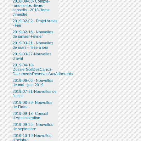
2018-09-03- Compte-
rendus des divers
conseils - 2018-3eme
trimestre
2019-02-02 - Projet Aravis
- Fier
2019-02-16 - Nouvelles
de janvier-Février
2019-03-21 - Nouvelles
de mars - mise à jour
2019-03-27-Nouvelles
d’avril
2019-04-18-
DossierGolfDesCarroz-
DocumentsReservesAuxAdherents
2019-06-06 - Nouvelles
de mai - juin 2019
2019-07-21-Nouvelles de
Juillet
2019-08-29- Nouvelles
de Flaine
2019-09-13- Conseil
d’Administration
2019-09-25 - Nouvelles
de septembre
2019-10-19-Nouvelles
d’octobre