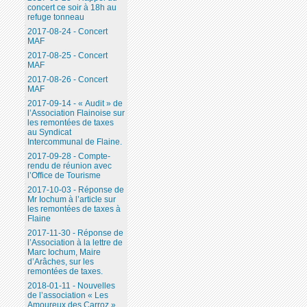
concert ce soir à 18h au
refuge tonneau
2017-08-24 - Concert
MAF
2017-08-25 - Concert
MAF
2017-08-26 - Concert
MAF
2017-09-14 - « Audit » de
l’Association Flainoise sur
les remontées de taxes
au Syndicat
Intercommunal de Flaine.
2017-09-28 - Compte-
rendu de réunion avec
l’Office de Tourisme
2017-10-03 - Réponse de
Mr Iochum à l’article sur
les remontées de taxes à
Flaine
2017-11-30 - Réponse de
l’Association à la lettre de
Marc Iochum, Maire
d’Arâches, sur les
remontées de taxes.
2018-01-11 - Nouvelles
de l’association « Les
Amoureux des Carroz ».