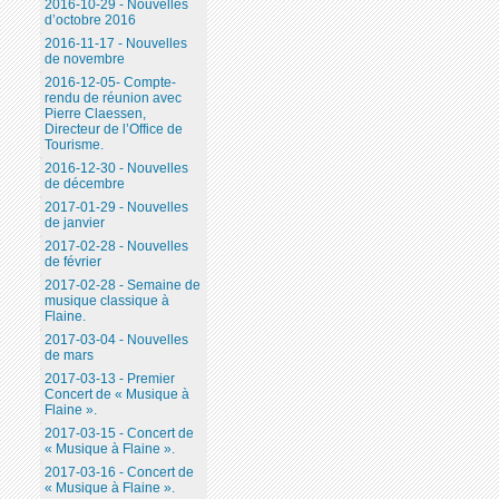
2016-10-29 - Nouvelles
d’octobre 2016
2016-11-17 - Nouvelles
de novembre
2016-12-05- Compte-
rendu de réunion avec
Pierre Claessen,
Directeur de l’Office de
Tourisme.
2016-12-30 - Nouvelles
de décembre
2017-01-29 - Nouvelles
de janvier
2017-02-28 - Nouvelles
de février
2017-02-28 - Semaine de
musique classique à
Flaine.
2017-03-04 - Nouvelles
de mars
2017-03-13 - Premier
Concert de « Musique à
Flaine ».
2017-03-15 - Concert de
« Musique à Flaine ».
2017-03-16 - Concert de
« Musique à Flaine ».