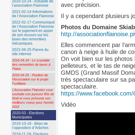
2020-10-24 - Actualité de
avec précision.
l’association Flainoise
2021-02-14-Informations
Il y a cependant plusieurs jo
de l’Association Flainoise
2022-02-17-Communiqué
Photos du Domaine Skiab
de l’Association Flainoise
sur le jugement en appel
http://associationflainoise.pi
de son recours sur les
taxes des remontées
mécaniques.
Elles commencent par l’arm
2022-06-25-Panne du
canon à neige à huile de c
site internet
On voit bien sur les photos 
2016-04-24 - Le scandale
pelleteurs, et le tas de neig
des remontées de taxes à
Flaine
GMDS (Grand Massif Domain
2016-04-25 - Position de
très spectaculaire sur sa p
l’Association sur le projet
Funiflaine
spectaculaire.
L’Association Flainoise vous
https://www.facebook.com/
souhaite une joyeuse fête de
Noël et vous présente ses
meilleurs voeux pour l’année
Vidéo
2022
2020-03 - Elections
Municipales
2019-10-18 - Bilan de
l’opposition d’Arâches
2019-11-28- Elections