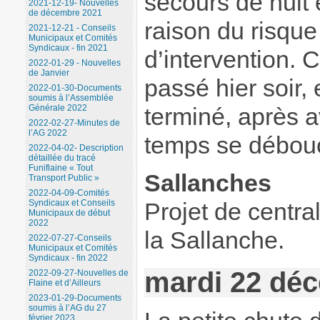
secours de nuit 
2021-12-19- Nouvelles
de décembre 2021
raison du risque
2021-12-21 - Conseils
Municipaux et Comités
Syndicaux - fin 2021
d’intervention. C
2022-01-29 - Nouvelles
de Janvier
passé hier soir, 
2022-01-30-Documents
soumis à l’Assemblée
Générale 2022
terminé, après a
2022-02-27-Minutes de
l’AG 2022
temps se débou
2022-04-02- Description
détaillée du tracé
Funiflaine « Tout
Sallanches
Transport Public »
2022-04-09-Comités
Syndicaux et Conseils
Projet de centra
Municipaux de début
2022
la Sallanche.
2022-07-27-Conseils
Municipaux et Comités
Syndicaux - fin 2022
mardi 22 dé
2022-09-27-Nouvelles de
Flaine et d’Ailleurs
2023-01-29-Documents
soumis à l’AG du 27
février 2023