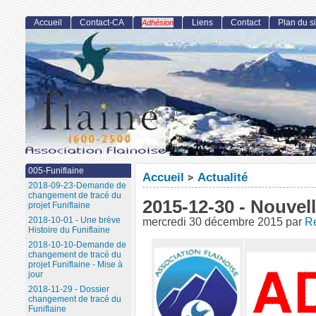
Accueil
Contact-CA
Liens
Contact
Plan du si
Adhésion
005-Funiflaine
Accueil
Actualité
>
2018-09-23-Demande de
changement de tracé du
2015-12-30 - Nouvel
projet Funiflaine
2018-10-01 - Une brève
mercredi 30 décembre 2015
par
Re
Histoire du Funiflaine
2018-10-10-Demande de
changement de tracé du
projet Funiflaine - Mise à
jour
2018-11-29 - Dossier
changement de tracé du
Funiflaine