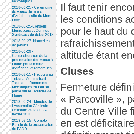
mécaniques
Il faut tenir en
2018-01-25 - Cérémonie
de voeux du maire
les conditions ac
d’Arâches salle du Mont
Favy
2018-01-25-Conseils
pour le haut du 
Municipaux et Comités
Syndicaux de début 2018
rafraichissemen
2018-01-27- Nouvelles
de janvier
2018-01-29 -
altitude étant e
Compréhension de la
présentation des voeux à
Flaine par la mairie
Cluses
d’Arâches, et remarques.
2018-02-15 - Recours au
Tribunal Administratif -
Taxes des Remontées
Fermeture défini
Mécaniques en tout ou
partie sur le Territoire de
Flaine
« Parcoville », 
2018-02-24 - Minutes de
l’Assemblée Générale
du Centre Ville f
Ordinaire 2018 du 24
février 2018
en est déficitaire
2018-03-15 - Compte-
Rendu de la présentation
du PADD