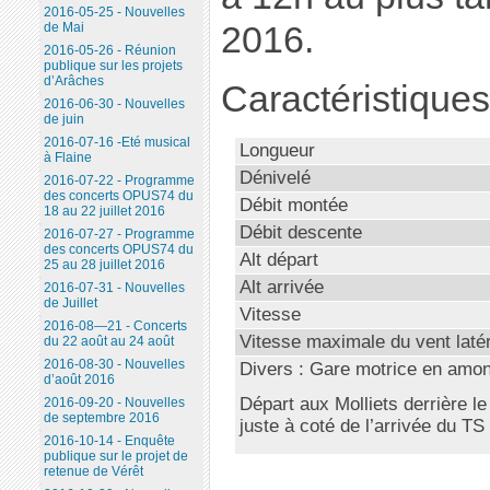
2016-05-25 - Nouvelles
de Mai
2016.
2016-05-26 - Réunion
publique sur les projets
d’Arâches
Caractéristiques
2016-06-30 - Nouvelles
de juin
2016-07-16 -Eté musical
Longueur
à Flaine
Dénivelé
2016-07-22 - Programme
des concerts OPUS74 du
Débit montée
18 au 22 juillet 2016
Débit descente
2016-07-27 - Programme
des concerts OPUS74 du
Alt départ
25 au 28 juillet 2016
Alt arrivée
2016-07-31 - Nouvelles
de Juillet
Vitesse
2016-08—21 - Concerts
Vitesse maximale du vent latér
du 22 août au 24 août
2016-08-30 - Nouvelles
Divers : Gare motrice en amont
d’août 2016
Départ aux Molliets derrière le
2016-09-20 - Nouvelles
de septembre 2016
juste à coté de l’arrivée du T
2016-10-14 - Enquête
publique sur le projet de
retenue de Vérêt