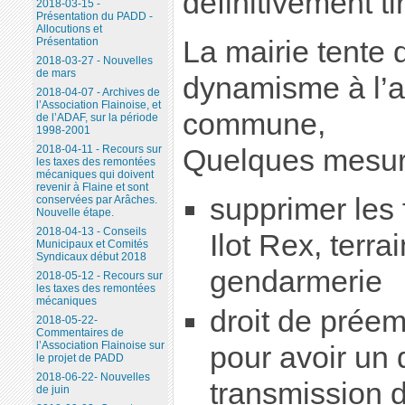
définitivement ti
2018-03-15 -
Présentation du PADD -
Allocutions et
La mairie tente 
Présentation
2018-03-27 - Nouvelles
de mars
dynamisme à l’ac
2018-04-07 - Archives de
l’Association Flainoise, et
commune,
de l’ADAF, sur la période
1998-2001
2018-04-11 - Recours sur
Quelques mesur
les taxes des remontées
mécaniques qui doivent
revenir à Flaine et sont
supprimer les f
conservées par Arâches.
Nouvelle étape.
2018-04-13 - Conseils
Ilot Rex, terra
Municipaux et Comités
Syndicaux début 2018
gendarmerie
2018-05-12 - Recours sur
les taxes des remontées
mécaniques
droit de prée
2018-05-22-
Commentaires de
l’Association Flainoise sur
pour avoir un 
le projet de PADD
2018-06-22- Nouvelles
transmission
de juin