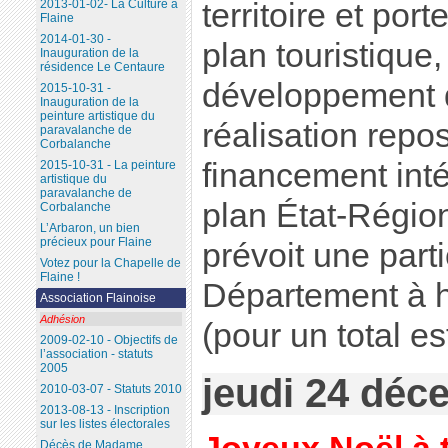
territoire et por
2013-01-02- La Culture à
Flaine
2014-01-30 -
plan touristique
Inauguration de la
résidence Le Centaure
développement d
2015-10-31 -
Inauguration de la
peinture artistique du
réalisation repo
paravalanche de
Corbalanche
financement inté
2015-10-31 - La peinture
artistique du
paravalanche de
plan État-Régio
Corbalanche
L’Arbaron, un bien
précieux pour Flaine
prévoit une part
Votez pour la Chapelle de
Flaine !
Département à 
Association Flainoise
Adhésion
(pour un total e
2009-02-10 - Objectifs de
l’association - statuts
2005
jeudi 24 déc
2010-03-07 - Statuts 2010
2013-08-13 - Inscription
sur les listes électorales
Décès de Madame