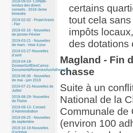
2018-09-03- Compte-
certains quarti
rendus des divers
conseils - 2018-3eme
trimestre
tout cela san
2019-02-02 - Projet Aravis
- Fier
impôts locaux
2019-02-16 - Nouvelles
de janvier-Février
des dotations d
2019-03-21 - Nouvelles
de mars - mise à jour
2019-03-27-Nouvelles
d’avril
Magland - Fin d
2019-04-18-
DossierGolfDesCarroz-
chasse
DocumentsReservesAuxAdherents
2019-06-06 - Nouvelles
de mai - juin 2019
Suite à un conflit
2019-07-21-Nouvelles de
Juillet
National de la C
2019-08-29- Nouvelles
de Flaine
2019-09-13- Conseil
Communale de 
d’Administration
2019-09-25 - Nouvelles
(environ 100 adh
de septembre
2019-10-19-Nouvelles
d’octobre