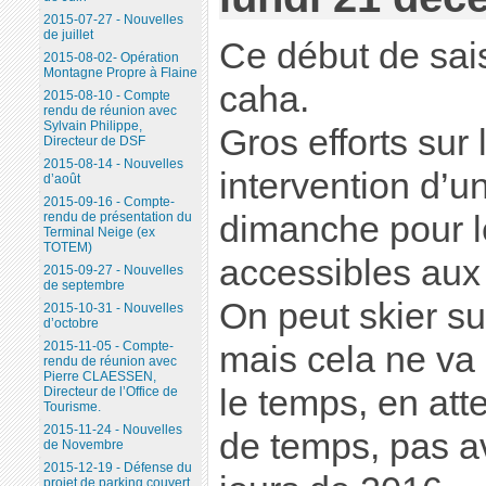
2015-07-27 - Nouvelles
de juillet
Ce début de sai
2015-08-02- Opération
Montagne Propre à Flaine
caha.
2015-08-10 - Compte
rendu de réunion avec
Sylvain Philippe,
Gros efforts sur
Directeur de DSF
2015-08-14 - Nouvelles
intervention d’u
d’août
2015-09-16 - Compte-
dimanche pour 
rendu de présentation du
Terminal Neige (ex
TOTEM)
accessibles aux 
2015-09-27 - Nouvelles
de septembre
On peut skier su
2015-10-31 - Nouvelles
d’octobre
2015-11-05 - Compte-
mais cela ne va
rendu de réunion avec
Pierre CLAESSEN,
le temps, en at
Directeur de l’Office de
Tourisme.
2015-11-24 - Nouvelles
de temps, pas a
de Novembre
2015-12-19 - Défense du
projet de parking couvert