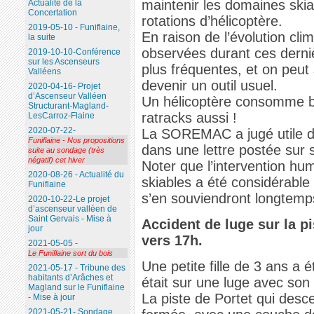
maintenir les domaines ski
Actualité de la
Concertation
rotations d’hélicoptère.
2019-05-10 - Funiflaine,
En raison de l’évolution cli
la suite
observées durant ces derni
2019-10-10-Conférence
sur les Ascenseurs
plus fréquentes, et on peut
Valléens
devenir un outil usuel.
2020-04-16- Projet
d’Ascenseur Valléen
Un hélicoptère consomme b
Structurant-Magland-
ratracks aussi !
LesCarroz-Flaine
2020-07-22-
La SOREMAC a jugé utile de 
Funiflaine - Nos propositions
dans une lettre postée sur
suite au sondage (très
négatif) cet hiver
Noter que l’intervention hu
2020-08-26 - Actualité du
skiables a été considérable (
Funiflaine
s’en souviendront longtemp
2020-10-22-Le projet
d’ascenseur valléen de
Saint Gervais - Mise à
Accident de luge sur la pi
jour
vers 17h.
2021-05-05 -
Le Funiflaine sort du bois
Une petite fille de 3 ans a é
2021-05-17 - Tribune des
habitants d’Arâches et
était sur une luge avec son
Magland sur le Funiflaine
La piste de Portet qui desce
- Mise à jour
2021-05-21- Sondage