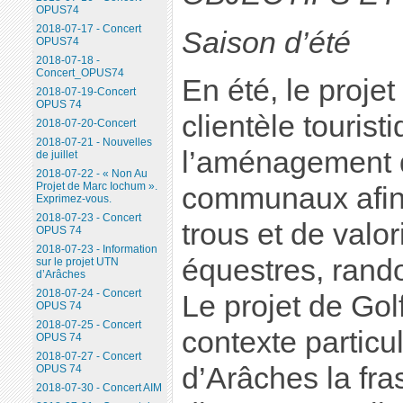
OPUS74
2018-07-17 - Concert
Saison d’été
OPUS74
2018-07-18 -
Concert_OPUS74
En été, le projet 
2018-07-19-Concert
OPUS 74
clientèle tourist
2018-07-20-Concert
2018-07-21 - Nouvelles
l’aménagement d
de juillet
2018-07-22 - « Non Au
Projet de Marc Iochum ».
communaux afin d
Exprimez-vous.
2018-07-23 - Concert
trous et de valor
OPUS 74
2018-07-23 - Information
équestres, rand
sur le projet UTN
d’Arâches
2018-07-24 - Concert
Le projet de Gol
OPUS 74
2018-07-25 - Concert
contexte particu
OPUS 74
2018-07-27 - Concert
d’Arâches la fras
OPUS 74
2018-07-30 - Concert AIM