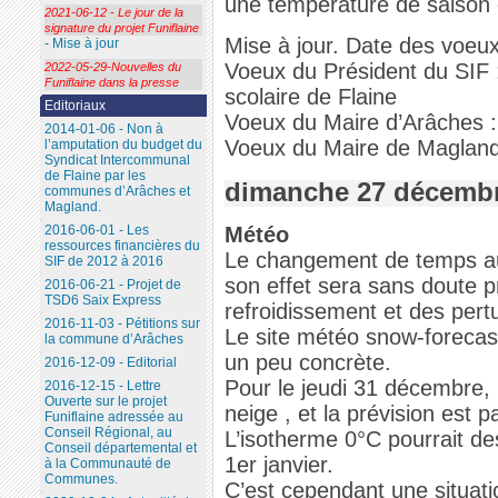
une température de saison e
2021-06-12 - Le jour de la
signature du projet Funiflaine
Mise à jour. Date des voeu
- Mise à jour
Voeux du Président du SIF :
2022-05-29-Nouvelles du
Funiflaine dans la presse
scolaire de Flaine
Editoriaux
Voeux du Maire d’Arâches :
2014-01-06 - Non à
Voeux du Maire de Magland
l’amputation du budget du
Syndicat Intercommunal
de Flaine par les
dimanche 27 décembr
communes d’Arâches et
Magland.
Météo
2016-06-01 - Les
ressources financières du
Le changement de temps au 
SIF de 2012 à 2016
son effet sera sans doute pr
2016-06-21 - Projet de
TSD6 Saix Express
refroidissement et des pert
2016-11-03 - Pétitions sur
Le site météo snow-forecas
la commune d’Arâches
un peu concrète.
2016-12-09 - Editorial
Pour le jeudi 31 décembre, l
2016-12-15 - Lettre
Ouverte sur le projet
neige , et la prévision est 
Funiflaine adressée au
Conseil Régional, au
L’isotherme 0°C pourrait d
Conseil départemental et
1er janvier.
à la Communauté de
Communes.
C’est cependant une situatio