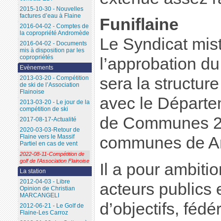
2015-10-30 - Nouvelles
factures d’eau à Flaine
Funiflaine
2016-04-02 - Comptes de
la copropriété Andromède
Le Syndicat mist
2016-04-02 - Documents
mis à disposition par les
copropriétés
l’approbation d
Evènements
2013-03-20 - Compétition
sera la structure
de ski de l’Association
Flainoise
avec le Départ
2013-03-20 - Le jour de la
compétition de ski
de Communes 2
2017-08-17-Actualité
2020-03-03-Retour de
Flaine vers le Massif
communes de Ar
Partiel en cas de vent
2022-08-11-Compétition de
golf de l’Association Flainoise
Il a pour ambiti
La station
2012-04-03 - Libre
acteurs publics 
Opinion de Christian
MARCANGELI
d’objectifs, féd
2012-06-21 - Le Golf de
Flaine-Les Carroz