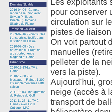
Les exploitants 
Domaine Skiable
pour conserver
2016-04-04 - Compte-
rendu de réunion avec
Sylvain Philippe,
circulation sur l
Directeur, Domaine
Skiable de Flaine
pistes de liaison
Transport Collectif
2009-02-16 - Point sur les
transports collectifs dans
On voit partout 
la station de Flaine.
2010-07-08 - Des
manuelles (retire
nouvelles du Projet de
gros porteur entre
Magland et Flaine
pelleter de la n
Urbanisme
2010-12-13-La TV à
vers la piste).
Flaine
2010-12-30 - Le
Aujourd’hui, gros
Messager - Flaine : 1 300
lits supplémentaires cette
saison
neige (accès à l
2011-02-03 - Inauguration
du Refuge du Golf
transport de bal
2011-11-25 - La TV à
Flaine - avec Fibre
Optique - MAJ
hélicoptère depu