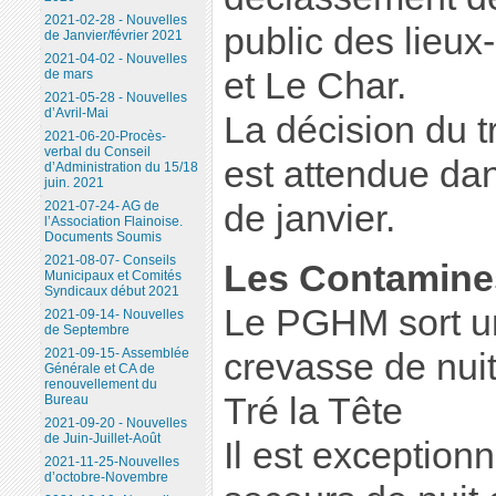
2021-02-28 - Nouvelles
public des lieux
de Janvier/février 2021
2021-04-02 - Nouvelles
et Le Char.
de mars
2021-05-28 - Nouvelles
d’Avril-Mai
La décision du tr
2021-06-20-Procès-
verbal du Conseil
est attendue da
d’Administration du 15/18
juin. 2021
de janvier.
2021-07-24- AG de
l’Association Flainoise.
Documents Soumis
2021-08-07- Conseils
Les Contamine
Municipaux et Comités
Syndicaux début 2021
Le PGHM sort 
2021-09-14- Nouvelles
de Septembre
2021-09-15- Assemblée
crevasse de nuit
Générale et CA de
renouvellement du
Tré la Tête
Bureau
2021-09-20 - Nouvelles
de Juin-Juillet-Août
Il est exception
2021-11-25-Nouvelles
d’octobre-Novembre