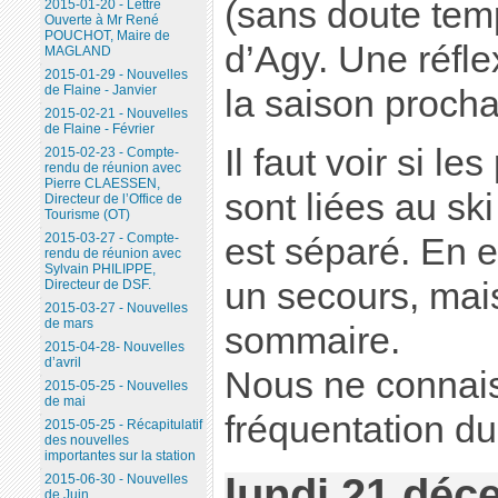
(sans doute tem
2015-01-20 - Lettre
Ouverte à Mr René
POUCHOT, Maire de
d’Agy. Une réfl
MAGLAND
2015-01-29 - Nouvelles
de Flaine - Janvier
la saison procha
2015-02-21 - Nouvelles
de Flaine - Février
Il faut voir si le
2015-02-23 - Compte-
rendu de réunion avec
Pierre CLAESSEN,
sont liées au ski
Directeur de l’Office de
Tourisme (OT)
2015-03-27 - Compte-
est séparé. En ef
rendu de réunion avec
Sylvain PHILIPPE,
un secours, mai
Directeur de DSF.
2015-03-27 - Nouvelles
de mars
sommaire.
2015-04-28- Nouvelles
d’avril
Nous ne connais
2015-05-25 - Nouvelles
de mai
fréquentation d
2015-05-25 - Récapitulatif
des nouvelles
importantes sur la station
lundi 21 déc
2015-06-30 - Nouvelles
de Juin