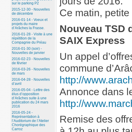
jours de 2016.
sur le parking P2
Ce matin, petite
2015-12-30 - Nouvelles
de décembre
2016-01-14 - Voeux et
projets du maire
Nouveau TSD d
d’Arâches la Frasse.
2016-01-28 - Visite à une
SAIX Express
répétition de la
Compagnie du Préau
2016-01-30 (soir) -
Nouvelles de janvier
Un appel d’offre
2016-02-23 - Nouvelles
de février
commune d’Arâ
2016-03-26 - Nouvelles
de mars
http://www.arache
2016-04-28 - Nouvelles
d’avril
Annonce dans l
2016-05-04 - Lettre des
élus d’opposition
d’Arâches suite à une
http://www.march
publication du 24 mars
2016
2016-05-24 -
Remise des offre
Représentation à
l’Auditorium de l’Atelier
Chorégraphique des
à 12h au plus ta
Carroz