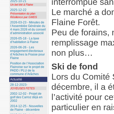
interrompue san
2025-10-21
Un bel été à Flaine
Le marché a don
2025-12-22
Présentation du plan
Résilience par GMDS
Flaine Forêt.
2026-03-23 - Minutes de
l’Assemblée Générale du
Peu de forains, 
4 mars 2026 et du conseil
d’administration associé
2026-05-18 - La taxe
remplissage max
d’habitation à Flaine
2026-06-26 - Les
non plus…
engagement électoraux
d’Arâches la Frasse pour
Flaine
Position de l’Association
Ski de fond
Flainoise sur le projet de
PADD / PLU de la
Lors du Comité 
commune d’Arâches
Actualité
décembre, il a é
28-12-2023-
JOYEUSES FETES
2002-12-02 - Projet de
l’activité pour c
golf des Carroz déjà en
2002
particulier en ra
2014-12-25 - Nouvelles
de Flaine - décembre