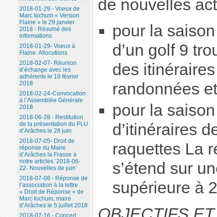
de nouvelles acti
2018-01-29 - Voeux de
Marc Iochum « Version
Flaine » le 29 janvier
pour la saison 
2018 - Résumé des
informations
d’un golf 9 tro
2018-01-29- Voeux à
Flaine. Allocutions
2018-02-07- Réunion
des itinéraire
d’échange avec les
adhérents le 19 février
randonnées e
2018
2018-02-24-Convocation
à l’Assemblée Générale
pour la saison 
2018
2018-06-28 - Restitution
d’itinéraires d
de la présentation du PLU
d’Arâches le 28 juin
2018-07-05- Droit de
raquettes La r
réponse du Maire
d’Arâches la Frasse à
notre articles ’2018-06-
s’étend sur un
22- Nouvelles de juin’
2018-07-08 - Réponse de
supérieure à 2
l’association à la lettre
« Droit de Réponse » de
Marc Iochum, maire
d’Arâches le 5 juillet 2018
OBJECTIFS E
2018-07-16 - Concert