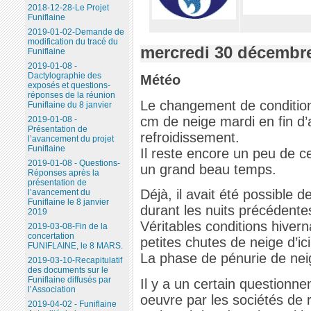
2018-12-28-Le Projet
Funiflaine
2019-01-02-Demande de
modification du tracé du
mercredi 30 décembr
Funiflaine
2019-01-08 -
Dactylographie des
Météo
exposés et questions-
réponses de la réunion
Le changement de conditio
Funiflaine du 8 janvier
cm de neige mardi en fin d’
2019-01-08 -
Présentation de
refroidissement.
l’avancement du projet
Funiflaine
Il reste encore un peu de c
2019-01-08 - Questions-
un grand beau temps.
Réponses après la
présentation de
Déjà, il avait été possible d
l’avancement du
Funiflaine le 8 janvier
durant les nuits précédente
2019
Véritables conditions hivern
2019-03-08-Fin de la
concertation
petites chutes de neige d’ici
FUNIFLAINE, le 8 MARS.
La phase de pénurie de nei
2019-03-10-Recapitulatif
des documents sur le
Funiflaine diffusés par
Il y a un certain questionne
l’Association
oeuvre par les sociétés d
2019-04-02 - Funiflaine