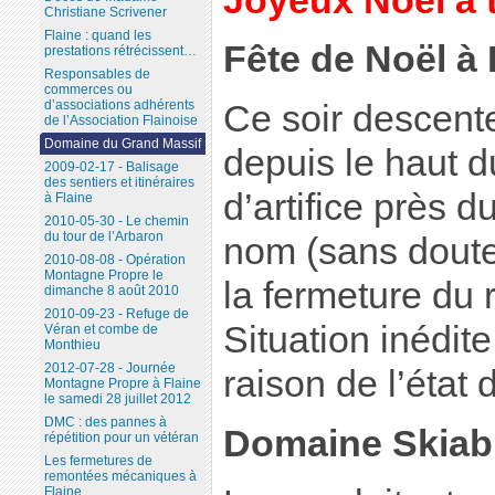
Joyeux Noël à 
Christiane Scrivener
Flaine : quand les
Fête de Noël à 
prestations rétrécissent…
Responsables de
commerces ou
d’associations adhérents
Ce soir descent
de l’Association Flainoise
Domaine du Grand Massif
depuis le haut d
2009-02-17 - Balisage
des sentiers et itinéraires
d’artifice près 
à Flaine
2010-05-30 - Le chemin
du tour de l’Arbaron
nom (sans doute
2010-08-08 - Opération
Montagne Propre le
la fermeture du 
dimanche 8 août 2010
2010-09-23 - Refuge de
Situation inédit
Véran et combe de
Monthieu
2012-07-28 - Journée
raison de l’état 
Montagne Propre à Flaine
le samedi 28 juillet 2012
DMC : des pannes à
Domaine Skiab
répétition pour un vétéran
Les fermetures de
remontées mécaniques à
Flaine...