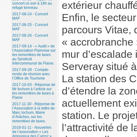
extérieur chauffé
concert ce soir à 18h au
refuge tonneau
Enfin, le secteu
2017-08-24 - Concert
MAF
2017-08-25 - Concert
parcours Vitae,
MAF
2017-08-26 - Concert
« accrobranche »,
MAF
2017-09-14 - « Audit » de
l’Association Flainoise sur
mur d’escalade 
les remontées de taxes
au Syndicat
Serveray situé à
Intercommunal de Flaine.
2017-09-28 - Compte-
rendu de réunion avec
La station des 
l’Office de Tourisme
2017-10-03 - Réponse de
d’étendre la zone
Mr Iochum à l’article sur
les remontées de taxes à
Flaine
actuellement exi
2017-11-30 - Réponse de
l’Association à la lettre de
station. Le projet
Marc Iochum, Maire
d’Arâches, sur les
remontées de taxes.
l’attractivité de
2018-01-11 - Nouvelles
de l’association « Les
Amoureux des Carroz ».