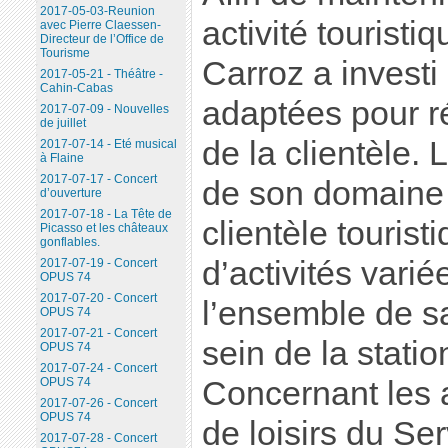
2017-05-03-Reunion
activité touristiq
avec Pierre Claessen-
Directeur de l’Office de
Tourisme
Carroz a investi
2017-05-21 - Théâtre -
Cahin-Cabas
adaptées pour r
2017-07-09 - Nouvelles
de juillet
de la clientèle. L
2017-07-14 - Eté musical
à Flaine
2017-07-17 - Concert
de son domaine s
d’ouverture
2017-07-18 - La Tête de
clientèle tourist
Picasso et les châteaux
gonflables.
d’activités vari
2017-07-19 - Concert
OPUS 74
2017-07-20 - Concert
l’ensemble de sa
OPUS 74
2017-07-21 - Concert
sein de la stati
OPUS 74
2017-07-24 - Concert
Concernant les a
OPUS 74
2017-07-26 - Concert
OPUS 74
de loisirs du Ser
2017-07-28 - Concert