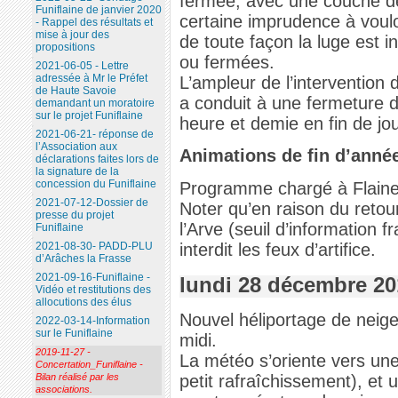
fermée, avec une couche de 
Funiflaine de janvier 2020
certaine imprudence à voulo
- Rappel des résultats et
mise à jour des
de toute façon la luge est in
propositions
ou fermées.
2021-06-05 - Lettre
adressée à Mr le Préfet
L’ampleur de l’intervention
de Haute Savoie
a conduit à une fermeture d
demandant un moratoire
sur le projet Funiflaine
heure et demie en fin de jo
2021-06-21- réponse de
l’Association aux
Animations de fin d’anné
déclarations faites lors de
la signature de la
concession du Funiflaine
Programme chargé à Flaine 
2021-07-12-Dossier de
Noter qu’en raison du retour
presse du projet
l’Arve (seuil d’information 
Funiflaine
interdit les feux d’artifice.
2021-08-30- PADD-PLU
d’Arâches la Frasse
2021-09-16-Funiflaine -
lundi 28 décembre 20
Vidéo et restitutions des
allocutions des élus
Nouvel héliportage de neige
2022-03-14-Information
sur le Funiflaine
midi.
2019-11-27 -
La météo s’oriente vers une
Concertation_Funiflaine -
petit rafraîchissement), et
Bilan réalisé par les
associations.