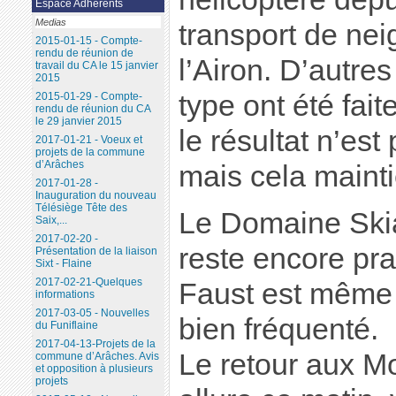
Espace Adhérents
Medias
transport de nei
2015-01-15 - Compte-
rendu de réunion de
l’Airon. D’autres
travail du CA le 15 janvier
2015
type ont été fai
2015-01-29 - Compte-
rendu de réunion du CA
le 29 janvier 2015
le résultat n’est
2017-01-21 - Voeux et
projets de la commune
d’Arâches
mais cela mainti
2017-01-28 -
Inauguration du nouveau
Télésiège Tête des
Le Domaine Ski
Saix,...
2017-02-20 -
reste encore pra
Présentation de la liaison
Sixt - Flaine
2017-02-21-Quelques
Faust est même 
informations
2017-03-05 - Nouvelles
bien fréquenté.
du Funiflaine
2017-04-13-Projets de la
Le retour aux Mol
commune d’Arâches. Avis
et opposition à plusieurs
projets