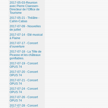
2017-05-03-Reunion
avec Pierre Claessen-
Directeur de l’Office de
Tourisme
2017-05-21 - Théâtre -
Cahin-Cabas
2017-07-09 - Nouvelles
de juillet
2017-07-14 - Eté musical
à Flaine
2017-07-17 - Concert
d’ouverture
2017-07-18 - La Tête de
Picasso et les châteaux
gonflables.
2017-07-19 - Concert
OPUS 74
2017-07-20 - Concert
OPUS 74
2017-07-21 - Concert
OPUS 74
2017-07-24 - Concert
OPUS 74
2017-07-26 - Concert
OPUS 74
2017-07-28 - Concert