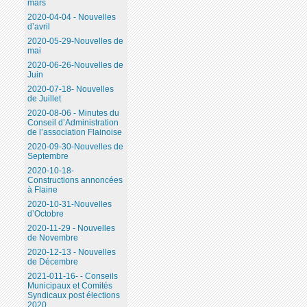
mars
2020-04-04 - Nouvelles
d’avril
2020-05-29-Nouvelles de
mai
2020-06-26-Nouvelles de
Juin
2020-07-18- Nouvelles
de Juillet
2020-08-06 - Minutes du
Conseil d’Administration
de l’association Flainoise
2020-09-30-Nouvelles de
Septembre
2020-10-18-
Constructions annoncées
à Flaine
2020-10-31-Nouvelles
d’Octobre
2020-11-29 - Nouvelles
de Novembre
2020-12-13 - Nouvelles
de Décembre
2021-011-16- - Conseils
Municipaux et Comités
Syndicaux post élections
2020