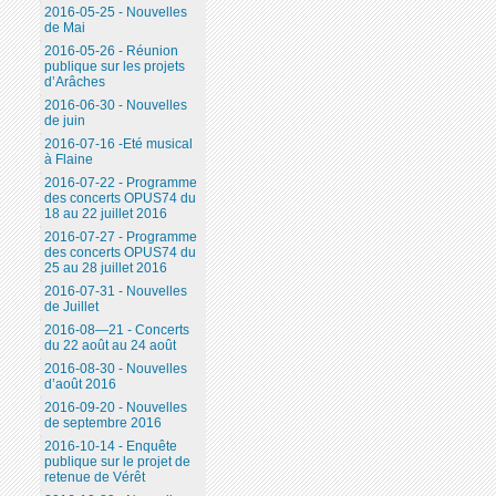
2016-05-25 - Nouvelles
de Mai
2016-05-26 - Réunion
publique sur les projets
d’Arâches
2016-06-30 - Nouvelles
de juin
2016-07-16 -Eté musical
à Flaine
2016-07-22 - Programme
des concerts OPUS74 du
18 au 22 juillet 2016
2016-07-27 - Programme
des concerts OPUS74 du
25 au 28 juillet 2016
2016-07-31 - Nouvelles
de Juillet
2016-08—21 - Concerts
du 22 août au 24 août
2016-08-30 - Nouvelles
d’août 2016
2016-09-20 - Nouvelles
de septembre 2016
2016-10-14 - Enquête
publique sur le projet de
retenue de Vérêt