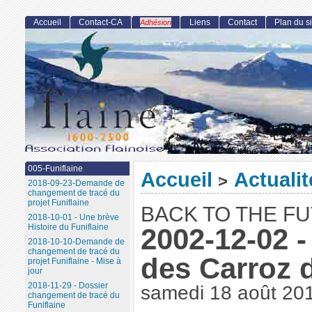
Accueil
Contact-CA
Liens
Contact
Plan du si
Adhésion
005-Funiflaine
Accueil
Actualit
>
2018-09-23-Demande de
changement de tracé du
projet Funiflaine
BACK TO THE FU
2018-10-01 - Une brève
Histoire du Funiflaine
2002-12-02 -
2018-10-10-Demande de
changement de tracé du
des Carroz 
projet Funiflaine - Mise à
jour
2018-11-29 - Dossier
samedi 18 août 20
changement de tracé du
Funiflaine