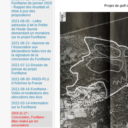
Funiflaine de janvier 2020
Projet de gol
- Rappel des résultats et
mise à jour des
propositions
2021-06-05 - Lettre
adressée à Mr le Préfet
de Haute Savoie
demandant un moratoire
sur le projet Funiflaine
2021-06-21- réponse de
l’Association aux
déclarations faites lors de
la signature de la
concession du Funiflaine
2021-07-12-Dossier de
presse du projet
Funiflaine
2021-08-30- PADD-PLU
d’Arâches la Frasse
2021-09-16-Funiflaine -
Vidéo et restitutions des
allocutions des élus
2022-03-14-Information
sur le Funiflaine
2019-11-27 -
Concertation_Funiflaine -
Bilan réalisé par les
associations.