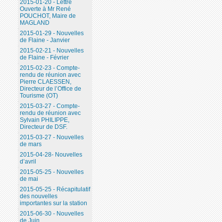
2015-01-20 - Lettre
Ouverte à Mr René
POUCHOT, Maire de
MAGLAND
2015-01-29 - Nouvelles
de Flaine - Janvier
2015-02-21 - Nouvelles
de Flaine - Février
2015-02-23 - Compte-
rendu de réunion avec
Pierre CLAESSEN,
Directeur de l’Office de
Tourisme (OT)
2015-03-27 - Compte-
rendu de réunion avec
Sylvain PHILIPPE,
Directeur de DSF.
2015-03-27 - Nouvelles
de mars
2015-04-28- Nouvelles
d’avril
2015-05-25 - Nouvelles
de mai
2015-05-25 - Récapitulatif
des nouvelles
importantes sur la station
2015-06-30 - Nouvelles
de Juin