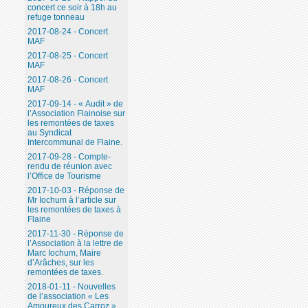
concert ce soir à 18h au
refuge tonneau
2017-08-24 - Concert
MAF
2017-08-25 - Concert
MAF
2017-08-26 - Concert
MAF
2017-09-14 - « Audit » de
l’Association Flainoise sur
les remontées de taxes
au Syndicat
Intercommunal de Flaine.
2017-09-28 - Compte-
rendu de réunion avec
l’Office de Tourisme
2017-10-03 - Réponse de
Mr Iochum à l’article sur
les remontées de taxes à
Flaine
2017-11-30 - Réponse de
l’Association à la lettre de
Marc Iochum, Maire
d’Arâches, sur les
remontées de taxes.
2018-01-11 - Nouvelles
de l’association « Les
Amoureux des Carroz ».