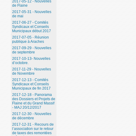
2017-05-12 - Nouvelles
de Flaine
2017-05-31 - Nouvelles
de mai
2017-06-27 - Comités
Syndicaux et Conseils
Municipaux début 2017
2017-07-05 - Réunion
publique à Araches
2017-09-29 - Nouvelles
de septembre
2017-10-13- Nouvelles
d’octobre.
2017-11-29 - Nouvelles
de Novembre
2017-12-13 - Comités
Syndicaux et Conseils
Municipaux de fin 2017
2017-12-18 - Panorama
des Dossiers et Projets de
Flaine et du Grand Massif
- MAJ 20/12/2017
2017-12-30 - Nouvelles
de décembre
2017-12-31 - Recours de
l’association sur le retour
de taxes des remontées