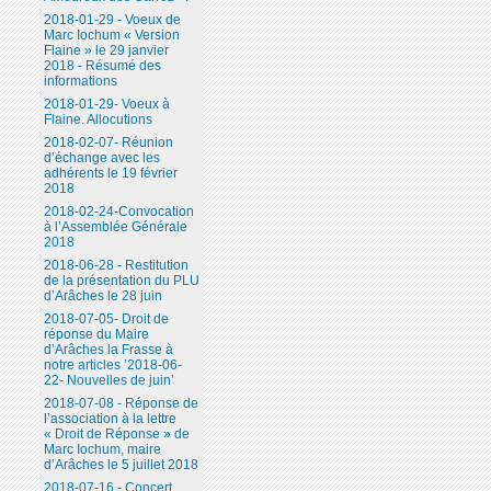
2018-01-29 - Voeux de
Marc Iochum « Version
Flaine » le 29 janvier
2018 - Résumé des
informations
2018-01-29- Voeux à
Flaine. Allocutions
2018-02-07- Réunion
d’échange avec les
adhérents le 19 février
2018
2018-02-24-Convocation
à l’Assemblée Générale
2018
2018-06-28 - Restitution
de la présentation du PLU
d’Arâches le 28 juin
2018-07-05- Droit de
réponse du Maire
d’Arâches la Frasse à
notre articles ’2018-06-
22- Nouvelles de juin’
2018-07-08 - Réponse de
l’association à la lettre
« Droit de Réponse » de
Marc Iochum, maire
d’Arâches le 5 juillet 2018
2018-07-16 - Concert