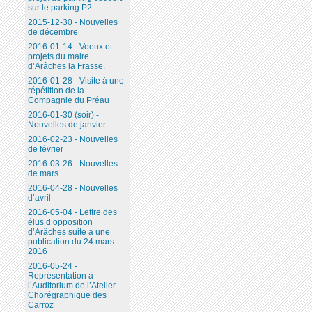
sur le parking P2
2015-12-30 - Nouvelles
de décembre
2016-01-14 - Voeux et
projets du maire
d’Arâches la Frasse.
2016-01-28 - Visite à une
répétition de la
Compagnie du Préau
2016-01-30 (soir) -
Nouvelles de janvier
2016-02-23 - Nouvelles
de février
2016-03-26 - Nouvelles
de mars
2016-04-28 - Nouvelles
d’avril
2016-05-04 - Lettre des
élus d’opposition
d’Arâches suite à une
publication du 24 mars
2016
2016-05-24 -
Représentation à
l’Auditorium de l’Atelier
Chorégraphique des
Carroz