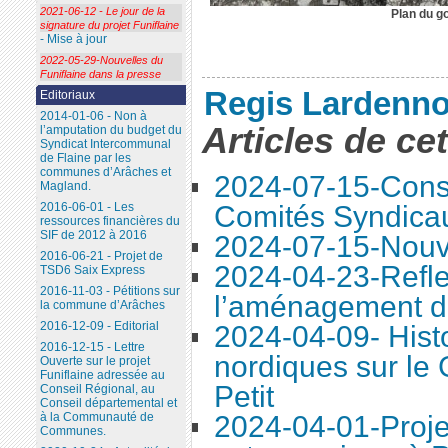
2021-06-12 - Le jour de la
Plan du g
signature du projet Funiflaine
- Mise à jour
2022-05-29-Nouvelles du
Funiflaine dans la presse
Regis Lardenno
Editoriaux
2014-01-06 - Non à
Articles de ce
l’amputation du budget du
Syndicat Intercommunal
de Flaine par les
communes d’Arâches et
2024-07-15-Conse
Magland.
Comités Syndica
2016-06-01 - Les
ressources financières du
SIF de 2012 à 2016
2024-07-15-Nouve
2016-06-21 - Projet de
2024-04-23-Refle
TSD6 Saix Express
2016-11-03 - Pétitions sur
l’aménagement d
la commune d’Arâches
2016-12-09 - Editorial
2024-04-09- Histo
2016-12-15 - Lettre
nordiques sur le
Ouverte sur le projet
Funiflaine adressée au
Petit
Conseil Régional, au
Conseil départemental et
2024-04-01-Proje
à la Communauté de
Communes.