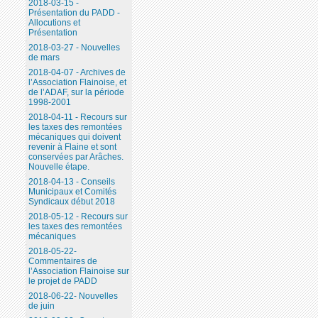
2018-03-15 -
Présentation du PADD -
Allocutions et
Présentation
2018-03-27 - Nouvelles
de mars
2018-04-07 - Archives de
l’Association Flainoise, et
de l’ADAF, sur la période
1998-2001
2018-04-11 - Recours sur
les taxes des remontées
mécaniques qui doivent
revenir à Flaine et sont
conservées par Arâches.
Nouvelle étape.
2018-04-13 - Conseils
Municipaux et Comités
Syndicaux début 2018
2018-05-12 - Recours sur
les taxes des remontées
mécaniques
2018-05-22-
Commentaires de
l’Association Flainoise sur
le projet de PADD
2018-06-22- Nouvelles
de juin