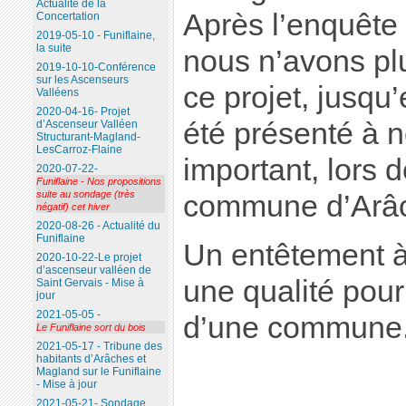
Actualité de la
Après l’enquête
Concertation
2019-05-10 - Funiflaine,
la suite
nous n’avons pl
2019-10-10-Conférence
sur les Ascenseurs
ce projet, jusqu’
Valléens
2020-04-16- Projet
été présenté à 
d’Ascenseur Valléen
Structurant-Magland-
LesCarroz-Flaine
important, lors 
2020-07-22-
Funiflaine - Nos propositions
suite au sondage (très
commune d’Arâ
négatif) cet hiver
2020-08-26 - Actualité du
Funiflaine
Un entêtement à
2020-10-22-Le projet
d’ascenseur valléen de
une qualité pou
Saint Gervais - Mise à
jour
2021-05-05 -
d’une commune
Le Funiflaine sort du bois
2021-05-17 - Tribune des
habitants d’Arâches et
Magland sur le Funiflaine
- Mise à jour
2021-05-21- Sondage