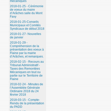
mécaniques
2018-01-25 - Cérémonie
de voeux du maire
d’Arâches salle du Mont
Favy
2018-01-25-Conseils
Municipaux et Comités
Syndicaux de début 2018
2018-01-27- Nouvelles
de janvier
2018-01-29 -
Compréhension de la
présentation des voeux à
Flaine par la mairie
d’Arâches, et remarques.
2018-02-15 - Recours au
Tribunal Administratif -
Taxes des Remontées
Mécaniques en tout ou
partie sur le Territoire de
Flaine
2018-02-24 - Minutes de
l’Assemblée Générale
Ordinaire 2018 du 24
février 2018
2018-03-15 - Compte-
Rendu de la présentation
du PADD