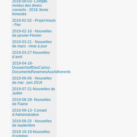
2018-09-03- Compte-
rendus des divers
conseils - 2018-3eme
trimestre
2019-02-02 - Projet Aravis
- Fier
2019-02-16 - Nouvelles
de janvier-Février
2019-03-21 - Nouvelles
de mars - mise à jour
2019-03-27-Nouvelles
d’avril
2019-04-18-
DossierGolfDesCarroz-
DocumentsReservesAuxAdherents
2019-06-06 - Nouvelles
de mai - juin 2019
2019-07-21-Nouvelles de
Juillet
2019-08-29- Nouvelles
de Flaine
2019-09-13- Conseil
d’Administration
2019-09-25 - Nouvelles
de septembre
2019-10-19-Nouvelles
d’octobre