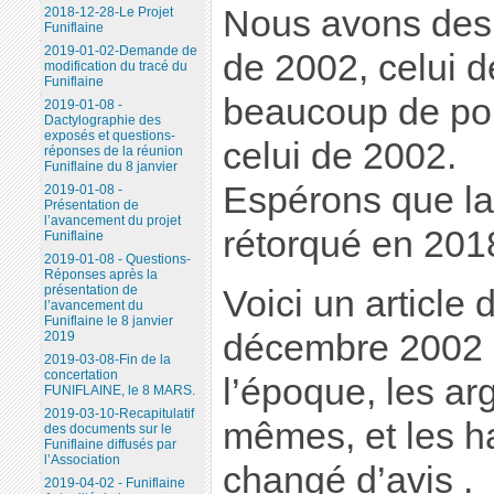
Nous avons des a
2018-12-28-Le Projet
Funiflaine
2019-01-02-Demande de
de 2002, celui 
modification du tracé du
Funiflaine
beaucoup de po
2019-01-08 -
Dactylographie des
exposés et questions-
celui de 2002.
réponses de la réunion
Funiflaine du 8 janvier
Espérons que la
2019-01-08 -
Présentation de
l’avancement du projet
rétorqué en 201
Funiflaine
2019-01-08 - Questions-
Réponses après la
présentation de
Voici un article
l’avancement du
Funiflaine le 8 janvier
décembre 2002 a
2019
2019-03-08-Fin de la
concertation
l’époque, les ar
FUNIFLAINE, le 8 MARS.
2019-03-10-Recapitulatif
mêmes, et les ha
des documents sur le
Funiflaine diffusés par
l’Association
changé d’avis .
2019-04-02 - Funiflaine