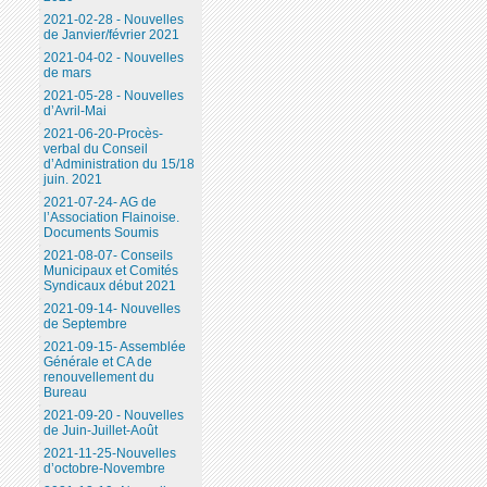
2021-02-28 - Nouvelles
de Janvier/février 2021
2021-04-02 - Nouvelles
de mars
2021-05-28 - Nouvelles
d’Avril-Mai
2021-06-20-Procès-
verbal du Conseil
d’Administration du 15/18
juin. 2021
2021-07-24- AG de
l’Association Flainoise.
Documents Soumis
2021-08-07- Conseils
Municipaux et Comités
Syndicaux début 2021
2021-09-14- Nouvelles
de Septembre
2021-09-15- Assemblée
Générale et CA de
renouvellement du
Bureau
2021-09-20 - Nouvelles
de Juin-Juillet-Août
2021-11-25-Nouvelles
d’octobre-Novembre