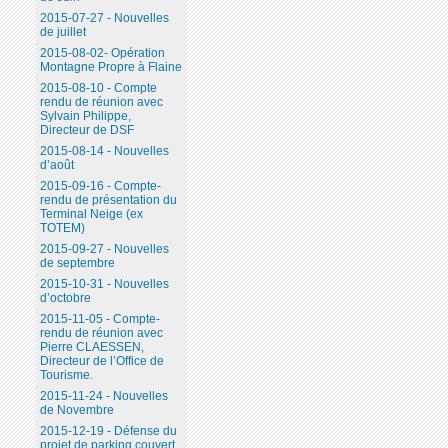
2015-07-27 - Nouvelles
de juillet
2015-08-02- Opération
Montagne Propre à Flaine
2015-08-10 - Compte
rendu de réunion avec
Sylvain Philippe,
Directeur de DSF
2015-08-14 - Nouvelles
d’août
2015-09-16 - Compte-
rendu de présentation du
Terminal Neige (ex
TOTEM)
2015-09-27 - Nouvelles
de septembre
2015-10-31 - Nouvelles
d’octobre
2015-11-05 - Compte-
rendu de réunion avec
Pierre CLAESSEN,
Directeur de l’Office de
Tourisme.
2015-11-24 - Nouvelles
de Novembre
2015-12-19 - Défense du
projet de parking couvert