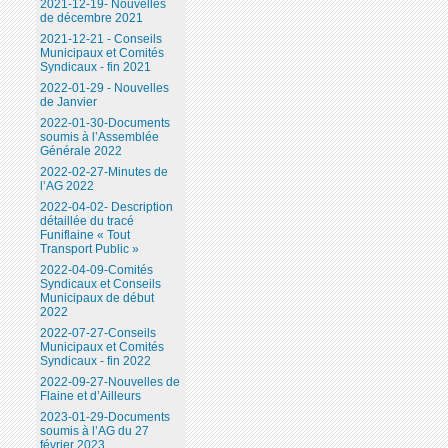
2021-12-19- Nouvelles
de décembre 2021
2021-12-21 - Conseils
Municipaux et Comités
Syndicaux - fin 2021
2022-01-29 - Nouvelles
de Janvier
2022-01-30-Documents
soumis à l’Assemblée
Générale 2022
2022-02-27-Minutes de
l’AG 2022
2022-04-02- Description
détaillée du tracé
Funiflaine « Tout
Transport Public »
2022-04-09-Comités
Syndicaux et Conseils
Municipaux de début
2022
2022-07-27-Conseils
Municipaux et Comités
Syndicaux - fin 2022
2022-09-27-Nouvelles de
Flaine et d’Ailleurs
2023-01-29-Documents
soumis à l’AG du 27
février 2023