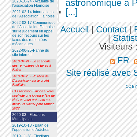
astronomique à P
2020-10-24 - Actualité de
l’association Flainoise
[...]
2021-02-14-Informations
de l’Association Flainoise
2022-02-17-Communiqué
Accueil
|
Contact
|
de l’Association Flainoise
sur le jugement en appel
|
Statis
de son recours sur les
taxes des remontées
Visiteurs 
mécaniques.
2022-06-25-Panne du
site internet
FR
2016-04-24 - Le scandale
des remontées de taxes à
Site réalisé avec 
Flaine
2016-04-25 - Position de
l’Association sur le projet
Funiflaine
CC BY
L’Association Flainoise vous
souhaite une joyeuse fête de
Noël et vous présente ses
meilleurs voeux pour l’année
2022
2020-03 - Elections
Municipales
2019-10-18 - Bilan de
l’opposition d’Arâches
2019-11-28- Elections