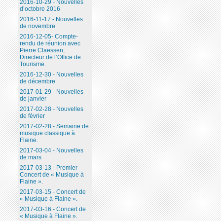
2016-10-29 - Nouvelles
d’octobre 2016
2016-11-17 - Nouvelles
de novembre
2016-12-05- Compte-
rendu de réunion avec
Pierre Claessen,
Directeur de l’Office de
Tourisme.
2016-12-30 - Nouvelles
de décembre
2017-01-29 - Nouvelles
de janvier
2017-02-28 - Nouvelles
de février
2017-02-28 - Semaine de
musique classique à
Flaine.
2017-03-04 - Nouvelles
de mars
2017-03-13 - Premier
Concert de « Musique à
Flaine ».
2017-03-15 - Concert de
« Musique à Flaine ».
2017-03-16 - Concert de
« Musique à Flaine ».