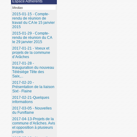
Espace Adhérents
Medias
2015-01-15 - Compte-
rendu de réunion de
travail du CA le 15 janvier
2015
2015-01-29 - Compte-
rendu de réunion du CA
le 29 janvier 2015
2017-01-21 - Voeux et
projets de la commune
d’Arâches
2017-01-28 -
Inauguration du nouveau
Télésiège Tête des
Saix,...
2017-02-20 -
Présentation de la liaison
Sixt - Flaine
2017-02-21-Quelques
informations
2017-03-05 - Nouvelles
du Funiflaine
2017-04-13-Projets de la
commune d’Arâches. Avis
et opposition à plusieurs
projets