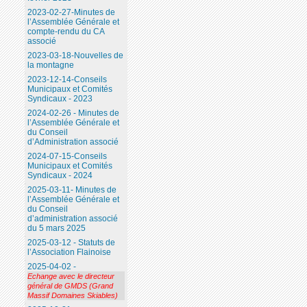
2023-02-27-Minutes de
l’Assemblée Générale et
compte-rendu du CA
associé
2023-03-18-Nouvelles de
la montagne
2023-12-14-Conseils
Municipaux et Comités
Syndicaux - 2023
2024-02-26 - Minutes de
l’Assemblée Générale et
du Conseil
d’Administration associé
2024-07-15-Conseils
Municipaux et Comités
Syndicaux - 2024
2025-03-11- Minutes de
l’Assemblée Générale et
du Conseil
d’administration associé
du 5 mars 2025
2025-03-12 - Statuts de
l’Association Flainoise
2025-04-02 -
Echange avec le directeur
général de GMDS (Grand
Massif Domaines Skiables)