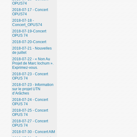
OPUS74
2018-07-17 - Concert
OPUS74
2018-07-18 -
Concert_OPUS74
2018-07-19-Concert
OPUS 74
2018-07-20-Concert
2018-07-21 - Nouvelles
de juillet
2018-07-22 - « Non Au
Projet de Marc Iochum ».
Exprimez-vous.
2018-07-23 - Concert
OPUS 74
2018-07-23 - Information
sur le projet UTN
d’Arâches
2018-07-24 - Concert
OPUS 74
2018-07-25 - Concert
OPUS 74
2018-07-27 - Concert
OPUS 74
2018-07-30 - Concert AIM