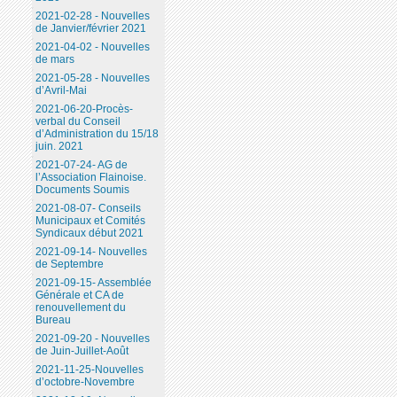
2021-02-28 - Nouvelles
de Janvier/février 2021
2021-04-02 - Nouvelles
de mars
2021-05-28 - Nouvelles
d’Avril-Mai
2021-06-20-Procès-
verbal du Conseil
d’Administration du 15/18
juin. 2021
2021-07-24- AG de
l’Association Flainoise.
Documents Soumis
2021-08-07- Conseils
Municipaux et Comités
Syndicaux début 2021
2021-09-14- Nouvelles
de Septembre
2021-09-15- Assemblée
Générale et CA de
renouvellement du
Bureau
2021-09-20 - Nouvelles
de Juin-Juillet-Août
2021-11-25-Nouvelles
d’octobre-Novembre