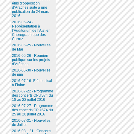
élus d’opposition
d’Arâches suite à une
publication du 24 mars
2016
2016-05-24 -
Représentation à
l’Auditorium de l’Atelier
Chorégraphique des
Carroz
2016-05-25 - Nouvelles
de Mai
2016-05-26 - Réunion
publique sur les projets
d’Arâches
2016-06-30 - Nouvelles
de juin
2016-07-16 -Eté musical
à Flaine
2016-07-22 - Programme
des concerts OPUS74 du
18 au 22 juillet 2016
2016-07-27 - Programme
des concerts OPUS74 du
25 au 28 juillet 2016
2016-07-31 - Nouvelles
de Juillet
2016-08—21 - Concerts