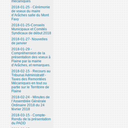
mécaniques
2018-01-25 - Cérémonie
de voeux du maire
d’Arâches salle du Mont
Favy
2018-01-25-Conseils
Municipaux et Comités
Syndicaux de début 2018
2018-01-27- Nouvelles
de janvier
2018-01-29 -
Compréhension de la
présentation des voeux à
Flaine par la mairie
d’Arâches, et remarques.
2018-02-15 - Recours au
Tribunal Administratif -
Taxes des Remontées
Mécaniques en tout ou
partie sur le Territoire de
Flaine
2018-02-24 - Minutes de
l’Assemblée Générale
Ordinaire 2018 du 24
février 2018
2018-03-15 - Compte-
Rendu de la présentation
du PADD