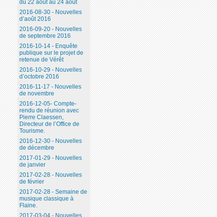
du 22 août au 24 août
2016-08-30 - Nouvelles
d’août 2016
2016-09-20 - Nouvelles
de septembre 2016
2016-10-14 - Enquête
publique sur le projet de
retenue de Vérêt
2016-10-29 - Nouvelles
d’octobre 2016
2016-11-17 - Nouvelles
de novembre
2016-12-05- Compte-
rendu de réunion avec
Pierre Claessen,
Directeur de l’Office de
Tourisme.
2016-12-30 - Nouvelles
de décembre
2017-01-29 - Nouvelles
de janvier
2017-02-28 - Nouvelles
de février
2017-02-28 - Semaine de
musique classique à
Flaine.
2017-03-04 - Nouvelles