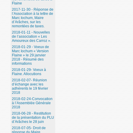
Flaine
2017-11-30 - Réponse de
l’Association à la lettre de
Marc Iochum, Maire
d’Arâches, sur les
remontées de taxes.
2018-01-11 - Nouvelles
de l’association « Les
Amoureux des Carroz ».
2018-01-29 - Voeux de
Marc Iochum « Version
Flaine » le 29 janvier
2018 - Résumé des
informations
2018-01-29- Voeux à
Flaine. Allocutions
2018-02-07- Réunion
d’échange avec les
adhérents le 19 février
2018
2018-02-24-Convocation
à l’Assemblée Générale
2018
2018-06-28 - Restitution
de la présentation du PLU
d’Arâches le 28 juin
2018-07-05- Droit de
réponse du Maire