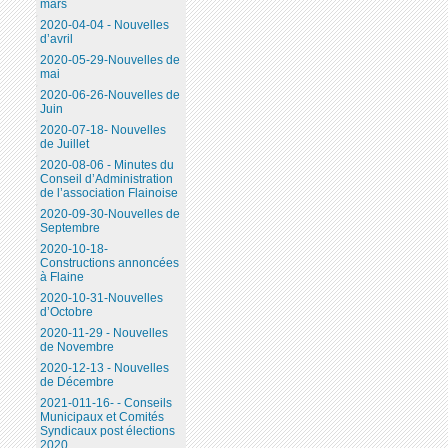
mars
2020-04-04 - Nouvelles
d’avril
2020-05-29-Nouvelles de
mai
2020-06-26-Nouvelles de
Juin
2020-07-18- Nouvelles
de Juillet
2020-08-06 - Minutes du
Conseil d’Administration
de l’association Flainoise
2020-09-30-Nouvelles de
Septembre
2020-10-18-
Constructions annoncées
à Flaine
2020-10-31-Nouvelles
d’Octobre
2020-11-29 - Nouvelles
de Novembre
2020-12-13 - Nouvelles
de Décembre
2021-011-16- - Conseils
Municipaux et Comités
Syndicaux post élections
2020