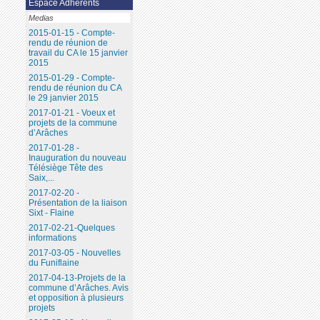
Espace Adhérents
Medias
2015-01-15 - Compte-
rendu de réunion de
travail du CA le 15 janvier
2015
2015-01-29 - Compte-
rendu de réunion du CA
le 29 janvier 2015
2017-01-21 - Voeux et
projets de la commune
d’Arâches
2017-01-28 -
Inauguration du nouveau
Télésiège Tête des
Saix,...
2017-02-20 -
Présentation de la liaison
Sixt - Flaine
2017-02-21-Quelques
informations
2017-03-05 - Nouvelles
du Funiflaine
2017-04-13-Projets de la
commune d’Arâches. Avis
et opposition à plusieurs
projets