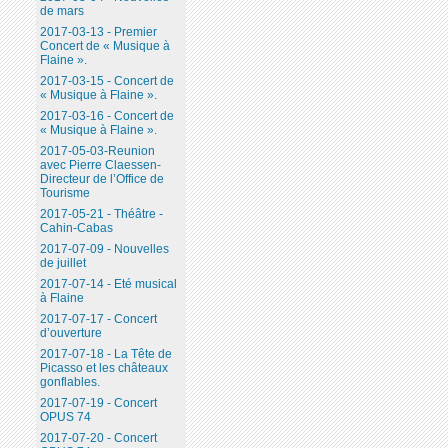
de mars
2017-03-13 - Premier
Concert de « Musique à
Flaine ».
2017-03-15 - Concert de
« Musique à Flaine ».
2017-03-16 - Concert de
« Musique à Flaine ».
2017-05-03-Reunion
avec Pierre Claessen-
Directeur de l’Office de
Tourisme
2017-05-21 - Théâtre -
Cahin-Cabas
2017-07-09 - Nouvelles
de juillet
2017-07-14 - Eté musical
à Flaine
2017-07-17 - Concert
d’ouverture
2017-07-18 - La Tête de
Picasso et les châteaux
gonflables.
2017-07-19 - Concert
OPUS 74
2017-07-20 - Concert