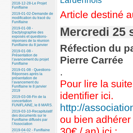
Lardennois
2018-12-28-Le Projet
Funiflaine
Article destiné 
2019-01-02-Demande de
modification du tracé du
Funiflaine
Mercredi 25 
2019-01-08 -
Dactylographie des
exposés et questions-
réponses de la réunion
Réfection du p
Funiflaine du 8 janvier
2019-01-08 -
Présentation de
Pierre Carrée
l’avancement du projet
Funiflaine
.
2019-01-08 - Questions-
Réponses après la
présentation de
Pour lire la sui
l’avancement du
Funiflaine le 8 janvier
2019
identifier ici.
2019-03-08-Fin de la
concertation
http://association
FUNIFLAINE, le 8 MARS.
2019-03-10-Recapitulatif
des documents sur le
ou bien adhérer 
Funiflaine diffusés par
l’Association
30€ / an) ici :
2019-04-02 - Funiflaine