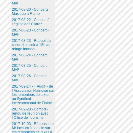
MAF
2017-08-20 - Concerts
Musique à Flaine
2017-08-22 - Concert à
l’église des Carroz
2017-08-23 - Concert -
MAF
2017-08-23 - Rappel du
concert ce soir à 18h au
refuge tonneau
2017-08-24 - Concert
MAF
2017-08-25 - Concert
MAF
2017-08-26 - Concert
MAF
2017-09-14 - « Audit » de
l’Association Flainoise sur
les remontées de taxes
au Syndicat
Intercommunal de Flaine.
2017-09-28 - Compte-
rendu de réunion avec
l’Office de Tourisme
2017-10-03 - Réponse de
Mr Iochum à l’article sur
les remontées de taxes à