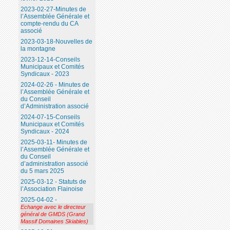
2023-02-27-Minutes de
l’Assemblée Générale et
compte-rendu du CA
associé
2023-03-18-Nouvelles de
la montagne
2023-12-14-Conseils
Municipaux et Comités
Syndicaux - 2023
2024-02-26 - Minutes de
l’Assemblée Générale et
du Conseil
d’Administration associé
2024-07-15-Conseils
Municipaux et Comités
Syndicaux - 2024
2025-03-11- Minutes de
l’Assemblée Générale et
du Conseil
d’administration associé
du 5 mars 2025
2025-03-12 - Statuts de
l’Association Flainoise
2025-04-02 -
Echange avec le directeur
général de GMDS (Grand
Massif Domaines Skiables)