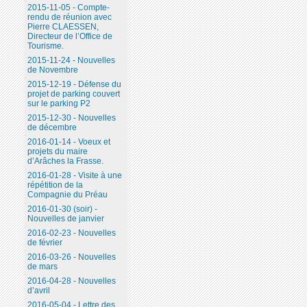
2015-11-05 - Compte-
rendu de réunion avec
Pierre CLAESSEN,
Directeur de l’Office de
Tourisme.
2015-11-24 - Nouvelles
de Novembre
2015-12-19 - Défense du
projet de parking couvert
sur le parking P2
2015-12-30 - Nouvelles
de décembre
2016-01-14 - Voeux et
projets du maire
d’Arâches la Frasse.
2016-01-28 - Visite à une
répétition de la
Compagnie du Préau
2016-01-30 (soir) -
Nouvelles de janvier
2016-02-23 - Nouvelles
de février
2016-03-26 - Nouvelles
de mars
2016-04-28 - Nouvelles
d’avril
2016-05-04 - Lettre des