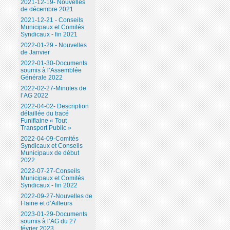
2021-12-19- Nouvelles
de décembre 2021
2021-12-21 - Conseils
Municipaux et Comités
Syndicaux - fin 2021
2022-01-29 - Nouvelles
de Janvier
2022-01-30-Documents
soumis à l’Assemblée
Générale 2022
2022-02-27-Minutes de
l’AG 2022
2022-04-02- Description
détaillée du tracé
Funiflaine « Tout
Transport Public »
2022-04-09-Comités
Syndicaux et Conseils
Municipaux de début
2022
2022-07-27-Conseils
Municipaux et Comités
Syndicaux - fin 2022
2022-09-27-Nouvelles de
Flaine et d’Ailleurs
2023-01-29-Documents
soumis à l’AG du 27
février 2023