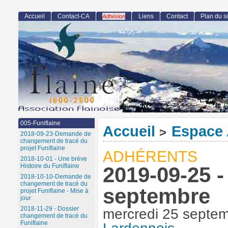
Accueil
Contact-CA
Liens
Contact
Plan du si
Adhésion
005-Funiflaine
Accueil
Espace 
>
2018-09-23-Demande de
changement de tracé du
projet Funiflaine
ADHÉRENTS
2018-10-01 - Une brève
Histoire du Funiflaine
2019-09-25 -
2018-10-10-Demande de
changement de tracé du
septembre
projet Funiflaine - Mise à
jour
2018-11-29 - Dossier
mercredi 25 septe
changement de tracé du
Funiflaine