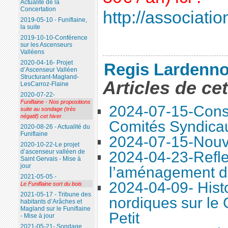
Actualité de la
Concertation
http://association
2019-05-10 - Funiflaine,
la suite
2019-10-10-Conférence
sur les Ascenseurs
Valléens
2020-04-16- Projet
Regis Lardenno
d’Ascenseur Valléen
Structurant-Magland-
Articles de ce
LesCarroz-Flaine
2020-07-22-
Funiflaine - Nos propositions
2024-07-15-Conse
suite au sondage (très
négatif) cet hiver
Comités Syndica
2020-08-26 - Actualité du
Funiflaine
2024-07-15-Nouve
2020-10-22-Le projet
d’ascenseur valléen de
2024-04-23-Refle
Saint Gervais - Mise à
jour
l’aménagement d
2021-05-05 -
2024-04-09- Histo
Le Funiflaine sort du bois
2021-05-17 - Tribune des
nordiques sur le
habitants d’Arâches et
Magland sur le Funiflaine
Petit
- Mise à jour
2021-05-21- Sondage