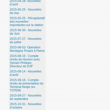
2015-04-28- Nouvelles
d’avril
2015-05-25 - Nouvelles
de mai
2015-05-25 - Récapitulatif
des nouvelles
importantes sur la station
2015-06-30 - Nouvelles
de Juin
2015-07-27 - Nouvelles
de juillet
2015-08-02- Opération
Montagne Propre à Flaine
2015-08-10 - Compte
rendu de réunion avec
Sylvain Philippe,
Directeur de DSF
2015-08-14 - Nouvelles
d’août
2015-09-16 - Compte-
rendu de présentation du
Terminal Neige (ex
TOTEM)
2015-09-27 - Nouvelles
de septembre
2015-10-31 - Nouvelles
d’octobre