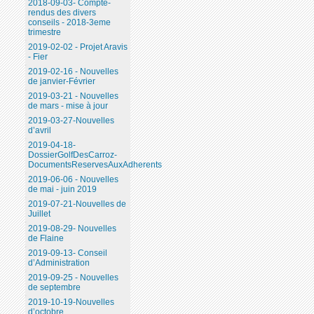
2018-09-03- Compte-
rendus des divers
conseils - 2018-3eme
trimestre
2019-02-02 - Projet Aravis
- Fier
2019-02-16 - Nouvelles
de janvier-Février
2019-03-21 - Nouvelles
de mars - mise à jour
2019-03-27-Nouvelles
d’avril
2019-04-18-
DossierGolfDesCarroz-
DocumentsReservesAuxAdherents
2019-06-06 - Nouvelles
de mai - juin 2019
2019-07-21-Nouvelles de
Juillet
2019-08-29- Nouvelles
de Flaine
2019-09-13- Conseil
d’Administration
2019-09-25 - Nouvelles
de septembre
2019-10-19-Nouvelles
d’octobre