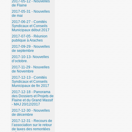
2017-05-12 - Nouvelles
de Flaine
2017-05-31 - Nouvelles
de mai
2017-06-27 - Comités
Syndicaux et Conseils
Municipaux début 2017
2017-07-05 - Réunion
publique à Araches
2017-09-29 - Nouvelles
de septembre
2017-10-13- Nouvelles
d’octobre.
2017-11-29 - Nouvelles
de Novembre
2017-12-13 - Comités
Syndicaux et Conseils
Municipaux de fin 2017
2017-12-18 - Panorama
des Dossiers et Projets de
Flaine et du Grand Massif
- MAJ 20/12/2017
2017-12-30 - Nouvelles
de décembre
2017-12-31 - Recours de
l’association sur le retour
de taxes des remontées