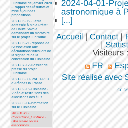
2024-04-01-Proje
Funiflaine de janvier 2020
- Rappel des résultats et
astronomique à P
mise à jour des
propositions
[...]
2021-06-05 - Lettre
adressée à Mr le Préfet
de Haute Savoie
demandant un moratoire
Accueil
|
Contact
|
sur le projet Funiflaine
|
Statis
2021-06-21- réponse de
l’Association aux
Visiteurs 
déclarations faites lors de
la signature de la
concession du Funiflaine
FR
Esp
2021-07-12-Dossier de
presse du projet
Funiflaine
Site réalisé avec 
2021-08-30- PADD-PLU
d’Arâches la Frasse
2021-09-16-Funiflaine -
CC BY
Vidéo et restitutions des
allocutions des élus
2022-03-14-Information
sur le Funiflaine
2019-11-27 -
Concertation_Funiflaine -
Bilan réalisé par les
associations.