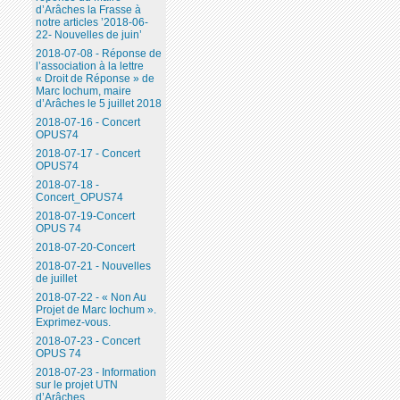
d’Arâches la Frasse à
notre articles ’2018-06-
22- Nouvelles de juin’
2018-07-08 - Réponse de
l’association à la lettre
« Droit de Réponse » de
Marc Iochum, maire
d’Arâches le 5 juillet 2018
2018-07-16 - Concert
OPUS74
2018-07-17 - Concert
OPUS74
2018-07-18 -
Concert_OPUS74
2018-07-19-Concert
OPUS 74
2018-07-20-Concert
2018-07-21 - Nouvelles
de juillet
2018-07-22 - « Non Au
Projet de Marc Iochum ».
Exprimez-vous.
2018-07-23 - Concert
OPUS 74
2018-07-23 - Information
sur le projet UTN
d’Arâches