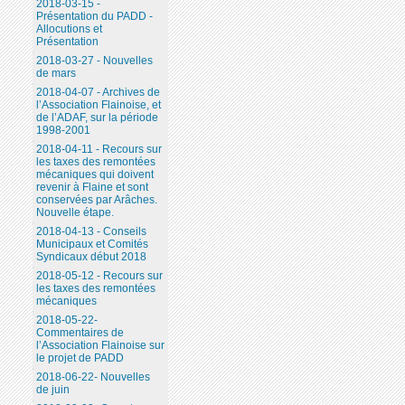
2018-03-15 -
Présentation du PADD -
Allocutions et
Présentation
2018-03-27 - Nouvelles
de mars
2018-04-07 - Archives de
l’Association Flainoise, et
de l’ADAF, sur la période
1998-2001
2018-04-11 - Recours sur
les taxes des remontées
mécaniques qui doivent
revenir à Flaine et sont
conservées par Arâches.
Nouvelle étape.
2018-04-13 - Conseils
Municipaux et Comités
Syndicaux début 2018
2018-05-12 - Recours sur
les taxes des remontées
mécaniques
2018-05-22-
Commentaires de
l’Association Flainoise sur
le projet de PADD
2018-06-22- Nouvelles
de juin