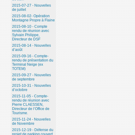
2015-07-27 - Nouvelles
de juillet
2015-08-02- Opération
Montagne Propre à Flaine
2015-08-10 - Compte
rendu de réunion avec
Sylvain Philippe,
Directeur de DSF
2015-08-14 - Nouvelles
d’août
2015-09-16 - Compte-
rendu de présentation du
Terminal Neige (ex
TOTEM)
2015-09-27 - Nouvelles
de septembre
2015-10-31 - Nouvelles
d’octobre
2015-11-05 - Compte-
rendu de réunion avec
Pierre CLAESSEN,
Directeur de l’Office de
Tourisme.
2015-11-24 - Nouvelles
de Novembre
2015-12-19 - Défense du
projet de parking couvert