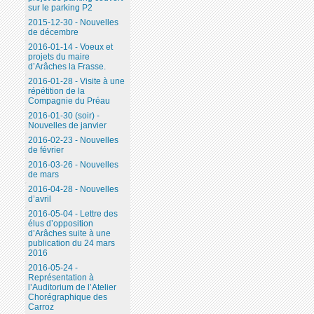
sur le parking P2
2015-12-30 - Nouvelles
de décembre
2016-01-14 - Voeux et
projets du maire
d’Arâches la Frasse.
2016-01-28 - Visite à une
répétition de la
Compagnie du Préau
2016-01-30 (soir) -
Nouvelles de janvier
2016-02-23 - Nouvelles
de février
2016-03-26 - Nouvelles
de mars
2016-04-28 - Nouvelles
d’avril
2016-05-04 - Lettre des
élus d’opposition
d’Arâches suite à une
publication du 24 mars
2016
2016-05-24 -
Représentation à
l’Auditorium de l’Atelier
Chorégraphique des
Carroz