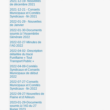
2021-12-19- Nouvelles
de décembre 2021
2021-12-21 - Conseils
Municipaux et Comités
Syndicaux - fin 2021
2022-01-29 - Nouvelles
de Janvier
2022-01-30-Documents
soumis à l’Assemblée
Générale 2022
2022-02-27-Minutes de
l’AG 2022
2022-04-02- Description
détaillée du tracé
Funiflaine « Tout
Transport Public »
2022-04-09-Comités
Syndicaux et Conseils
Municipaux de début
2022
2022-07-27-Conseils
Municipaux et Comités
Syndicaux - fin 2022
2022-09-27-Nouvelles de
Flaine et d’Ailleurs
2023-01-29-Documents
soumis à l’AG du 27
février 2023