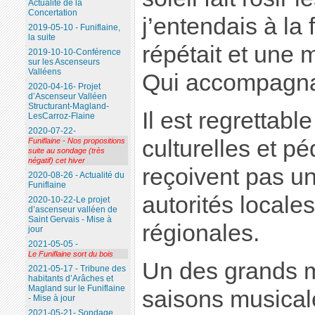
Actualité de la
Concertation
j’entendais à la 
2019-05-10 - Funiflaine,
la suite
répétait et une m
2019-10-10-Conférence
sur les Ascenseurs
Valléens
Qui accompagnai
2020-04-16- Projet
d’Ascenseur Valléen
Structurant-Magland-
Il est regrettabl
LesCarroz-Flaine
2020-07-22-
culturelles et 
Funiflaine - Nos propositions
suite au sondage (très
négatif) cet hiver
reçoivent pas un
2020-08-26 - Actualité du
Funiflaine
autorités locale
2020-10-22-Le projet
d’ascenseur valléen de
Saint Gervais - Mise à
régionales.
jour
2021-05-05 -
Le Funiflaine sort du bois
Un des grands 
2021-05-17 - Tribune des
habitants d’Arâches et
Magland sur le Funiflaine
saisons musicale
- Mise à jour
2021-05-21- Sondage