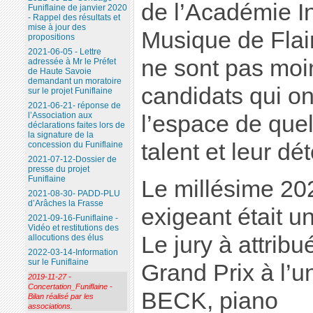
de l’Académie I
Funiflaine de janvier 2020
- Rappel des résultats et
mise à jour des
Musique de Flai
propositions
2021-06-05 - Lettre
ne sont pas moin
adressée à Mr le Préfet
de Haute Savoie
demandant un moratoire
candidats qui o
sur le projet Funiflaine
2021-06-21- réponse de
l’Association aux
l’espace de que
déclarations faites lors de
la signature de la
talent et leur dé
concession du Funiflaine
2021-07-12-Dossier de
presse du projet
Funiflaine
Le millésime 20
2021-08-30- PADD-PLU
d’Arâches la Frasse
exigeant était 
2021-09-16-Funiflaine -
Vidéo et restitutions des
Le jury à attribu
allocutions des élus
2022-03-14-Information
sur le Funiflaine
Grand Prix à l’u
2019-11-27 -
Concertation_Funiflaine -
BECK, piano
Bilan réalisé par les
associations.