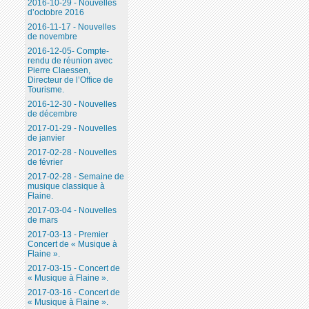
2016-10-29 - Nouvelles
d’octobre 2016
2016-11-17 - Nouvelles
de novembre
2016-12-05- Compte-
rendu de réunion avec
Pierre Claessen,
Directeur de l’Office de
Tourisme.
2016-12-30 - Nouvelles
de décembre
2017-01-29 - Nouvelles
de janvier
2017-02-28 - Nouvelles
de février
2017-02-28 - Semaine de
musique classique à
Flaine.
2017-03-04 - Nouvelles
de mars
2017-03-13 - Premier
Concert de « Musique à
Flaine ».
2017-03-15 - Concert de
« Musique à Flaine ».
2017-03-16 - Concert de
« Musique à Flaine ».