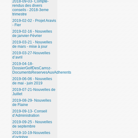
2018-09-03- Compte-
rendus des divers
conseils - 2018-3eme
trimestre
2019-02-02 - Projet Aravis
- Fier
2019-02-16 - Nouvelles
de janvier-Février
2019-03-21 - Nouvelles
de mars - mise à jour
2019-03-27-Nouvelles
d’avril
2019-04-18-
DossierGolfDesCarroz-
DocumentsReservesAuxAdherents
2019-06-06 - Nouvelles
de mai - juin 2019
2019-07-21-Nouvelles de
Juillet
2019-08-29- Nouvelles
de Flaine
2019-09-13- Conseil
d’Administration
2019-09-25 - Nouvelles
de septembre
2019-10-19-Nouvelles
d’octobre