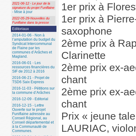
1er prix à Flore
2021-06-12 - Le jour de la
signature du projet Funiflaine
- Mise à jour
1er prix à Pier
2022-05-29-Nouvelles du
Funiflaine dans la presse
saxophone
Editoriaux
2014-01-06 - Non à
l’amputation du budget du
2ème prix à R
Syndicat Intercommunal
de Flaine par les
Clarinette
communes d’Arâches et
Magland.
2016-06-01 - Les
2ème prix ex-a
ressources financières du
SIF de 2012 à 2016
chant
2016-06-21 - Projet de
TSD6 Saix Express
2016-11-03 - Pétitions sur
2ème prix ex-a
la commune d’Arâches
2016-12-09 - Editorial
chant
2016-12-15 - Lettre
Ouverte sur le projet
Prix « jeune tal
Funiflaine adressée au
Conseil Régional, au
Conseil départemental et
LAURIAC, violo
à la Communauté de
Communes.