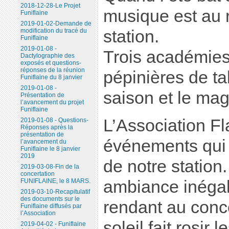
2018-12-28-Le Projet
musique est au 
Funiflaine
2019-01-02-Demande de
modification du tracé du
station.
Funiflaine
2019-01-08 -
Trois académies,
Dactylographie des
exposés et questions-
réponses de la réunion
pépinières de ta
Funiflaine du 8 janvier
2019-01-08 -
saison et le mag
Présentation de
l’avancement du projet
Funiflaine
L’Association Fl
2019-01-08 - Questions-
Réponses après la
présentation de
événements qui 
l’avancement du
Funiflaine le 8 janvier
2019
de notre station
2019-03-08-Fin de la
concertation
ambiance inégala
FUNIFLAINE, le 8 MARS.
2019-03-10-Recapitulatif
des documents sur le
rendant au conce
Funiflaine diffusés par
l’Association
soleil fait rosir
2019-04-02 - Funiflaine