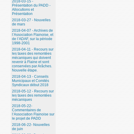
2018-03-15 -
Présentation du PADD -
Allocutions et
Présentation
2018-03-27 - Nouvelles
de mars
2018-04-07 - Archives de
l’Association Flainoise, et
de l’ADAF, sur la période
1998-2001
2018-04-11 - Recours sur
les taxes des remontées
mécaniques qui doivent
revenir à Flaine et sont
conservées par Arâches.
Nouvelle étape.
2018-04-13 - Conseils
Municipaux et Comités
Syndicaux début 2018
2018-05-12 - Recours sur
les taxes des remontées
mécaniques
2018-05-22-
Commentaires de
l’Association Flainoise sur
le projet de PADD
2018-06-22- Nouvelles
de juin