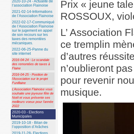
Prix « jeune tal
2020-10-24 - Actualité de
l’association Flainoise
2021-02-14-Informations
ROSSOUX, viol
de l’Association Flainoise
2022-02-17-Communiqué
de l’Association Flainoise
L’ Association F
sur le jugement en appel
de son recours sur les
taxes des remontées
ce tremplin mène
mécaniques.
2022-06-25-Panne du
d’autres réussit
site internet
2016-04-24 - Le scandale
des remontées de taxes à
n’oublieront pas
Flaine
2016-04-25 - Position de
pour revenir no
l’Association sur le projet
Funiflaine
musique.
L’Association Flainoise vous
souhaite une joyeuse fête de
Noël et vous présente ses
meilleurs voeux pour l’année
2022
2020-03 - Elections
Municipales
2019-10-18 - Bilan de
l’opposition d’Arâches
2019-11-28- Elections