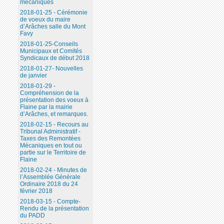
mécaniques
2018-01-25 - Cérémonie
de voeux du maire
d’Arâches salle du Mont
Favy
2018-01-25-Conseils
Municipaux et Comités
Syndicaux de début 2018
2018-01-27- Nouvelles
de janvier
2018-01-29 -
Compréhension de la
présentation des voeux à
Flaine par la mairie
d’Arâches, et remarques.
2018-02-15 - Recours au
Tribunal Administratif -
Taxes des Remontées
Mécaniques en tout ou
partie sur le Territoire de
Flaine
2018-02-24 - Minutes de
l’Assemblée Générale
Ordinaire 2018 du 24
février 2018
2018-03-15 - Compte-
Rendu de la présentation
du PADD