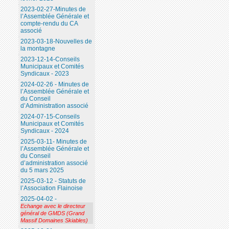
2023-02-27-Minutes de
l’Assemblée Générale et
compte-rendu du CA
associé
2023-03-18-Nouvelles de
la montagne
2023-12-14-Conseils
Municipaux et Comités
Syndicaux - 2023
2024-02-26 - Minutes de
l’Assemblée Générale et
du Conseil
d’Administration associé
2024-07-15-Conseils
Municipaux et Comités
Syndicaux - 2024
2025-03-11- Minutes de
l’Assemblée Générale et
du Conseil
d’administration associé
du 5 mars 2025
2025-03-12 - Statuts de
l’Association Flainoise
2025-04-02 -
Echange avec le directeur
général de GMDS (Grand
Massif Domaines Skiables)