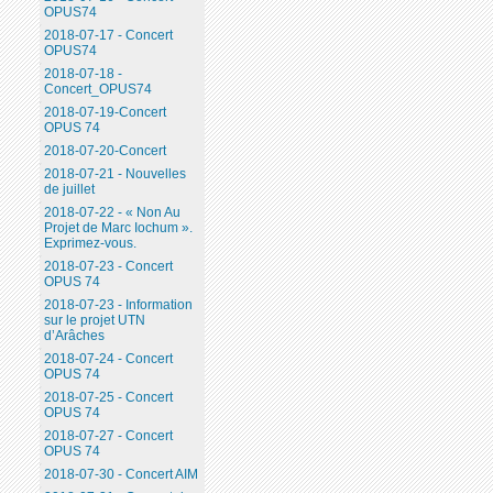
OPUS74
2018-07-17 - Concert
OPUS74
2018-07-18 -
Concert_OPUS74
2018-07-19-Concert
OPUS 74
2018-07-20-Concert
2018-07-21 - Nouvelles
de juillet
2018-07-22 - « Non Au
Projet de Marc Iochum ».
Exprimez-vous.
2018-07-23 - Concert
OPUS 74
2018-07-23 - Information
sur le projet UTN
d’Arâches
2018-07-24 - Concert
OPUS 74
2018-07-25 - Concert
OPUS 74
2018-07-27 - Concert
OPUS 74
2018-07-30 - Concert AIM