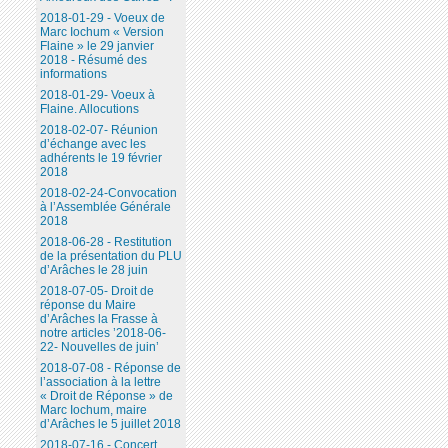
2018-01-29 - Voeux de
Marc Iochum « Version
Flaine » le 29 janvier
2018 - Résumé des
informations
2018-01-29- Voeux à
Flaine. Allocutions
2018-02-07- Réunion
d’échange avec les
adhérents le 19 février
2018
2018-02-24-Convocation
à l’Assemblée Générale
2018
2018-06-28 - Restitution
de la présentation du PLU
d’Arâches le 28 juin
2018-07-05- Droit de
réponse du Maire
d’Arâches la Frasse à
notre articles ’2018-06-
22- Nouvelles de juin’
2018-07-08 - Réponse de
l’association à la lettre
« Droit de Réponse » de
Marc Iochum, maire
d’Arâches le 5 juillet 2018
2018-07-16 - Concert