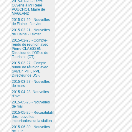
2015-01-20 - Lettre
Ouverte à Mr René
POUCHOT, Maire de
MAGLAND
2015-01-29 - Nouvelles
de Flaine - Janvier
2015-02-21 - Nouvelles
de Flaine - Février
2015-02-23 - Compte-
rendu de réunion avec
Pierre CLAESSEN,
Directeur de l’Office de
Tourisme (OT)
2015-03-27 - Compte-
rendu de réunion avec
Sylvain PHILIPPE,
Directeur de DSF.
2015-03-27 - Nouvelles
de mars
2015-04-28- Nouvelles
d’avril
2015-05-25 - Nouvelles
de mai
2015-05-25 - Récapitulatif
des nouvelles
importantes sur la station
2015-06-30 - Nouvelles
de Juin