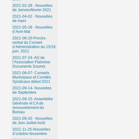
2021-02-28 - Nouvelles
de Janvier/février 2021
2021-04-02 - Nouvelles
de mars
2021-05-28 - Nouvelles
d’Avril-Mai
2021-06-20-Procès-
verbal du Conseil
d’Administration du 15/18
juin. 2021
2021-07-24- AG de
l’Association Flainoise.
Documents Soumis
2021-08-07- Conseils
Municipaux et Comités
Syndicaux début 2021
2021-09-14- Nouvelles
de Septembre
2021-09-15- Assemblée
Générale et CA de
renouvellement du
Bureau
2021-09-20 - Nouvelles
de Juin-Juillet-Août
2021-11-25-Nouvelles
d’octobre-Novembre