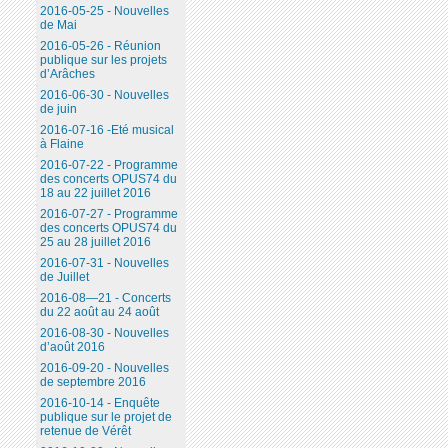
2016-05-25 - Nouvelles
de Mai
2016-05-26 - Réunion
publique sur les projets
d’Arâches
2016-06-30 - Nouvelles
de juin
2016-07-16 -Eté musical
à Flaine
2016-07-22 - Programme
des concerts OPUS74 du
18 au 22 juillet 2016
2016-07-27 - Programme
des concerts OPUS74 du
25 au 28 juillet 2016
2016-07-31 - Nouvelles
de Juillet
2016-08—21 - Concerts
du 22 août au 24 août
2016-08-30 - Nouvelles
d’août 2016
2016-09-20 - Nouvelles
de septembre 2016
2016-10-14 - Enquête
publique sur le projet de
retenue de Vérêt