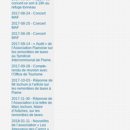
concert ce soir à 18h au
refuge tonneau
2017-08-24 - Concert
MAF
2017-08-25 - Concert
MAF
2017-08-26 - Concert
MAF
2017-09-14 - « Audit » de
l’Association Flainoise sur
les remontées de taxes
au Syndicat
Intercommunal de Flaine.
2017-09-28 - Compte-
rendu de réunion avec
l’Office de Tourisme
2017-10-03 - Réponse de
Mr Iochum à l’article sur
les remontées de taxes à
Flaine
2017-11-30 - Réponse de
l’Association à la lettre de
Marc Iochum, Maire
d’Arâches, sur les
remontées de taxes.
2018-01-11 - Nouvelles
de l’association « Les
Amoureux des Carroz ».