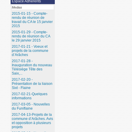
Espace Adhérents
Medias
2015-01-15 - Compte-
rendu de réunion de
travail du CA le 15 janvier
2015
2015-01-29 - Compte-
rendu de réunion du CA
le 29 janvier 2015
2017-01-21 - Voeux et
projets de la commune
d’Arâches
2017-01-28 -
Inauguration du nouveau
Télésiège Tête des
Saix,...
2017-02-20 -
Présentation de la liaison
Sixt - Flaine
2017-02-21-Quelques
informations
2017-03-05 - Nouvelles
du Funiflaine
2017-04-13-Projets de la
commune d’Arâches. Avis
et opposition à plusieurs
projets