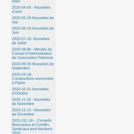
mars
2020-04-04 - Nouvelles
d’avril
2020-05-29-Nouvelles de
mai
2020-06-26-Nouvelles de
Juin
2020-07-18- Nouvelles
de Juillet
2020-08-06 - Minutes du
Conseil d’Administration
de l’association Flainoise
2020-09-30-Nouvelles de
Septembre
2020-10-18-
Constructions annoncées
à Flaine
2020-10-31-Nouvelles
d’Octobre
2020-11-29 - Nouvelles
de Novembre
2020-12-13 - Nouvelles
de Décembre
2021-011-16- - Conseils
Municipaux et Comités
Syndicaux post élections
2020