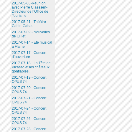
2017-05-03-Reunion
avec Pierre Claessen-
Directeur de l’Office de
Tourisme
2017-05-21 - Théâtre -
Cahin-Cabas
2017-07-09 - Nouvelles
de juillet
2017-07-14 - Eté musical
à Flaine
2017-07-17 - Concert
d’ouverture
2017-07-18 - La Tête de
Picasso et les châteaux
gonflables.
2017-07-19 - Concert
OPUS 74
2017-07-20 - Concert
OPUS 74
2017-07-21 - Concert
OPUS 74
2017-07-24 - Concert
OPUS 74
2017-07-26 - Concert
OPUS 74
2017-07-28 - Concert