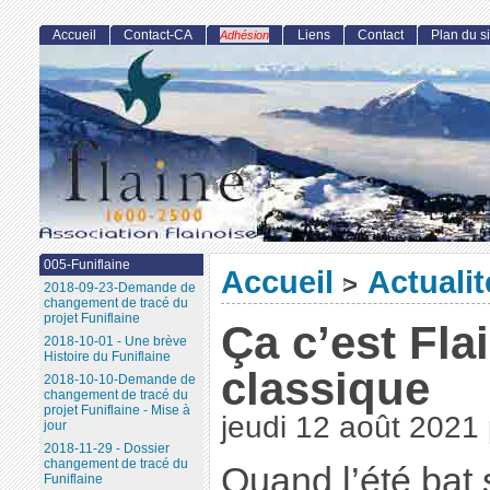
Accueil
Contact-CA
Liens
Contact
Plan du si
Adhésion
005-Funiflaine
Accueil
Actualit
>
2018-09-23-Demande de
changement de tracé du
projet Funiflaine
Ça c’est Fla
2018-10-01 - Une brève
Histoire du Funiflaine
classique
2018-10-10-Demande de
changement de tracé du
projet Funiflaine - Mise à
jeudi 12 août 2021
jour
2018-11-29 - Dossier
changement de tracé du
Quand l’été bat 
Funiflaine